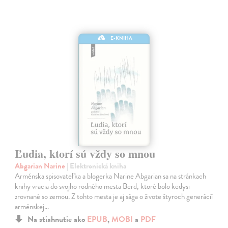
E-KNIHA
Ľudia, ktorí sú vždy so mnou
Abgarian Narine
| Elektronická kniha
Arménska spisovateľka a blogerka Narine Abgarian sa na stránkach
knihy vracia do svojho rodného mesta Berd, ktoré bolo kedysi
zrovnané so zemou. Z tohto mesta je aj sága o živote štyroch generácií
arménskej…
Na stiahnutie ako
EPUB
,
MOBI
a
PDF