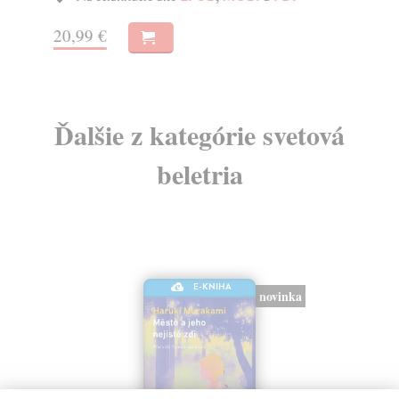
17
20,99 €
Ďalšie z kategórie svetová
beletria
E-KNIHA
novinka