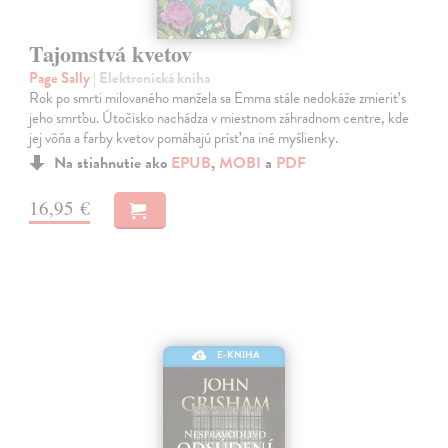
Tajomstvá kvetov
Page Sally
| Elektronická kniha
Rok po smrti milovaného manžela sa Emma stále nedokáže zmieriť s
jeho smrťou. Útočisko nachádza v miestnom záhradnom centre, kde
jej vôňa a farby kvetov pomáhajú prísť na iné myšlienky.
Na stiahnutie ako
EPUB
,
MOBI
a
PDF
16,95 €
E-KNIHA