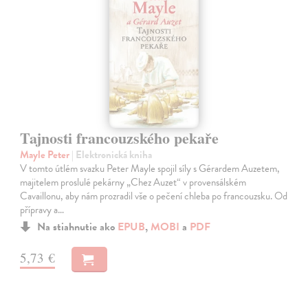
Tajnosti francouzského pekaře
Mayle Peter
| Elektronická kniha
V tomto útlém svazku Peter Mayle spojil síly s Gérardem Auzetem,
majitelem proslulé pekárny „Chez Auzet“ v provensálském
Cavaillonu, aby nám prozradil vše o pečení chleba po francouzsku. Od
přípravy a…
Na stiahnutie ako
EPUB
,
MOBI
a
PDF
5,73 €