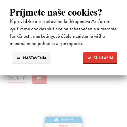
Príjmete naše cookies?
K prevádzke internetového kníhkupectva Artforum
Město a jeho nejisté zdi
využívame cookies slúžiace na zabezpečenie a meranie
funkčnosti, marketingové účely a zaistenie vášho
Murakami Haruki
| Elektronická kniha
Město a jeho nejisté zdi – dlouho očekávaný román Harukiho
maximálneho pohodlia a spokojnosti.
Murakamiho volně navazuje na autorovu starší novelu z roku 1980 a
tematicky se prolíná s jeho kultovním dílem Konec světa & Hard-
NASTAVENIA
SÚHLASÍM
boiled Wonderland.…
Na stiahnutie ako
EPUB
a
MOBI
24,84 €
E-KNIHA