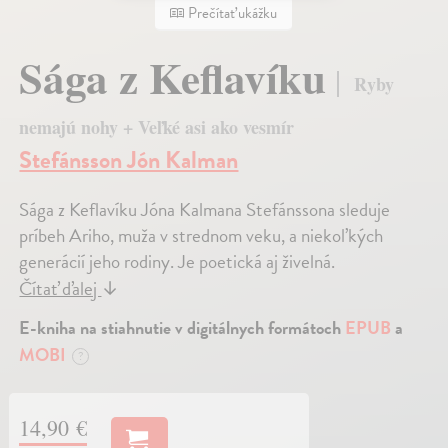
Prečítať ukážku
Sága z Keflavíku
Ryby
nemajú nohy + Veľké asi ako vesmír
Stefánsson Jón Kalman
Sága z Keflavíku Jóna Kalmana Stefánssona sleduje
príbeh Ariho, muža v strednom veku, a niekoľkých
generácií jeho rodiny. Je poetická aj živelná.
Čítať ďalej
↓
E-kniha na stiahnutie v digitálnych formátoch
EPUB
a
MOBI
?
14,90 €