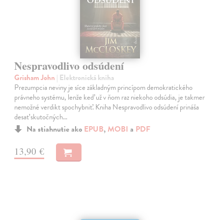
Nespravodlivo odsúdení
Grisham John
| Elektronická kniha
Prezumpcia neviny je síce základným princípom demokratického
právneho systému, lenže keď už v ňom raz niekoho odsúdia, je takmer
nemožné verdikt spochybniť. Kniha Nespravodlivo odsúdení prináša
desať skutočných…
Na stiahnutie ako
EPUB
,
MOBI
a
PDF
13,90 €