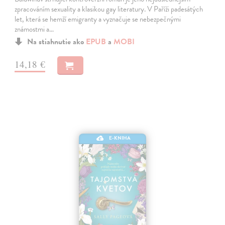
zpracováním sexuality a klasikou gay literatury. V Paříži padesátých
let, která se hemží emigranty a vyznačuje se nebezpečnými
známostmi a…
Na stiahnutie ako
EPUB
a
MOBI
14,18 €
E-KNIHA