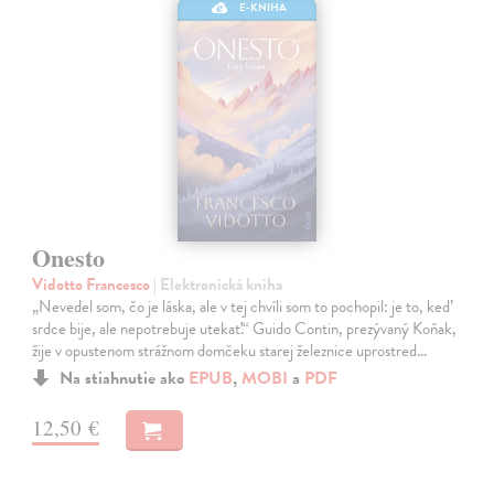
E-KNIHA
Onesto
Vidotto Francesco
| Elektronická kniha
„Nevedel som, čo je láska, ale v tej chvíli som to pochopil: je to, keď
srdce bije, ale nepotrebuje utekať.“ Guido Contin, prezývaný Koňak,
žije v opustenom strážnom domčeku starej železnice uprostred…
Na stiahnutie ako
EPUB
,
MOBI
a
PDF
12,50 €