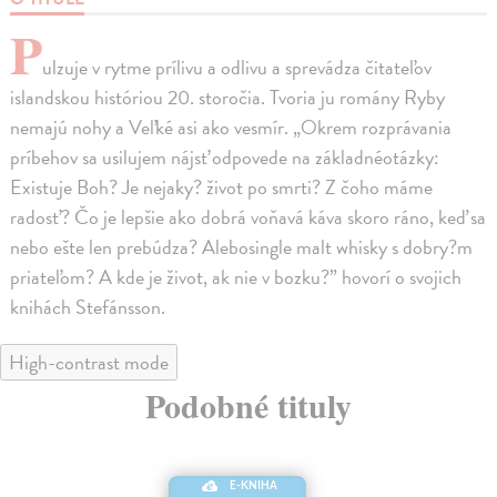
P
ulzuje v rytme prílivu a odlivu a sprevádza čitateľov
islandskou históriou 20. storočia. Tvoria ju romány Ryby
nemajú nohy a Veľké asi ako vesmír. „Okrem rozprávania
príbehov sa usilujem nájsť odpovede na základnéotázky:
Existuje Boh? Je nejaky? život po smrti? Z čoho máme
radosť? Čo je lepšie ako dobrá voňavá káva skoro ráno, keď sa
nebo ešte len prebúdza? Alebosingle malt whisky s dobry?m
priateľom? A kde je život, ak nie v bozku?” hovorí o svojich
knihách Stefánsson.
High-contrast mode
Podobné tituly
E-KNIHA