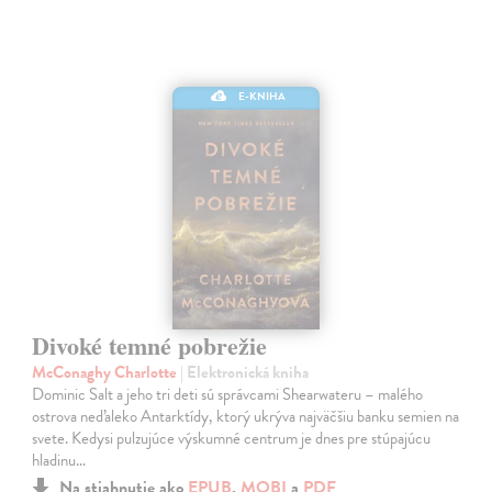
E-KNIHA
Divoké temné pobrežie
McConaghy Charlotte
| Elektronická kniha
Dominic Salt a jeho tri deti sú správcami Shearwateru – malého
ostrova neďaleko Antarktídy, ktorý ukrýva najväčšiu banku semien na
svete. Kedysi pulzujúce výskumné centrum je dnes pre stúpajúcu
hladinu…
Na stiahnutie ako
EPUB
,
MOBI
a
PDF