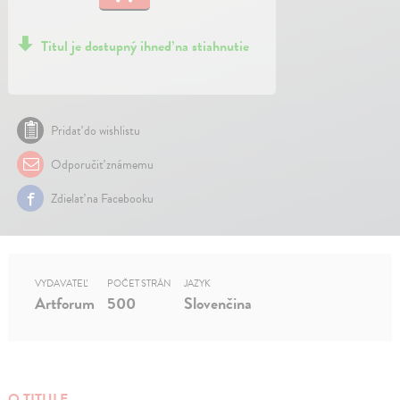
Titul je dostupný ihneď na stiahnutie
Pridať do wishlistu
Odporučiť známemu
Zdielať na Facebooku
VYDAVATEĽ
POČET STRÁN
JAZYK
Artforum
500
Slovenčina
O TITULE