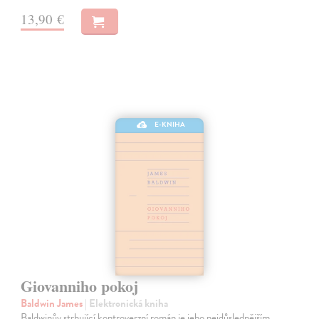
13,90 €
E-KNIHA
Giovanniho pokoj
Baldwin James
| Elektronická kniha
Baldwinův strhující kontroverzní román je jeho nejdůslednějším