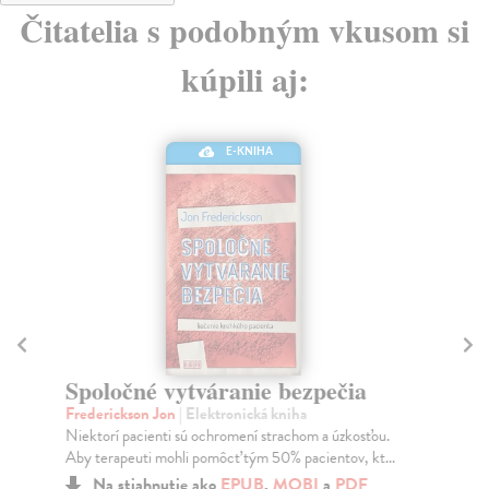
Čitatelia s podobným vkusom si
kúpili aj:
E-KNIHA
10
Co
Spoločné vytváranie bezpečia
Vše
Frederickson Jon
| Elektronická kniha
zme
Niektorí pacienti sú ochromení strachom a úzkosťou.
Na
Aby terapeuti mohli pomôcť tým 50% pacientov, kt...
17
Na stiahnutie ako
EPUB
,
MOBI
a
PDF