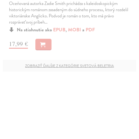
Oceňovaná autorka Zadie Smith prichádza s kaleidoskopickým
historickým románom zasadeným do súdneho procesu, ktorý rozdelil
viktoriánske Anglicko. Podvod je román o tom, kto má právo
rozprávať svoj príbeh…
Na stiahnutie ako
EPUB
,
MOBI
a
PDF
17,99 €
ZOBRAZIŤ ĎALŠIE Z KATEGÓRIE SVETOVÁ BELETRIA