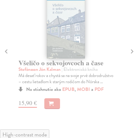
Všeličo o sekvojovcoch a čase
Č
Stefánsson Jón Kalman
| Elektronická kniha
Mi
Má desať rokov a chystá sa na svoje prvé dobrodružstvo
Šty
– cestu lietadlom k starým rodičom do Nórska ...
uzn
Na stiahnutie ako
EPUB
,
MOBI
a
PDF
15,90 €
13
High-contrast mode