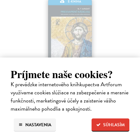
E-KNIHA
Príjmete naše cookies?
Prekvapení nádejou
Wright N.T.
| Elektronická kniha
K prevádzke internetového kníhkupectva Artforum
Mnohí ľudia takmer zabudli, čo vzkriesenie naozaj znamená a zamenili
využívame cookies slúžiace na zabezpečenie a meranie
túto konečnú a pevnú nádej za vágne a hmlisté predstavy o
„posmrtnom“ živote. Ty?m sa však z nášho života stráca nielen
funkčnosti, marketingové účely a zaistenie vášho
konečná nádej…
maximálneho pohodlia a spokojnosti.
Na stiahnutie ako
EPUB
,
MOBI
a
PDF
NASTAVENIA
SÚHLASÍM
10,90 €