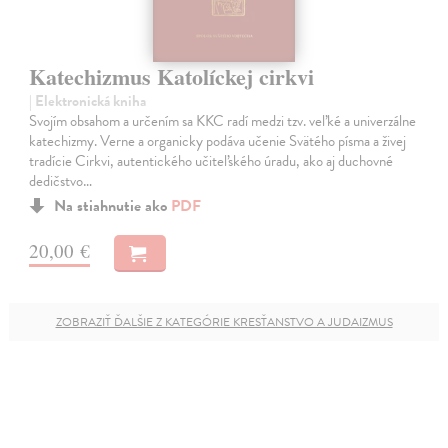
Katechizmus Katolíckej cirkvi
| Elektronická kniha
Svojím obsahom a určením sa KKC radí medzi tzv. veľké a univerzálne
katechizmy. Verne a organicky podáva učenie Svätého písma a živej
tradície Cirkvi, autentického učiteľského úradu, ako aj duchovné
dedičstvo…
Na stiahnutie ako
PDF
20,00 €
ZOBRAZIŤ ĎALŠIE Z KATEGÓRIE KRESŤANSTVO A JUDAIZMUS