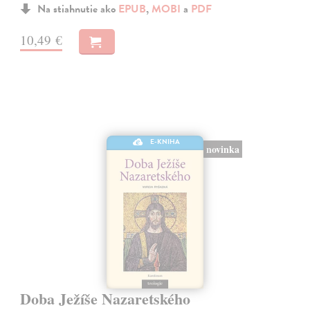
Na stiahnutie ako
EPUB
,
MOBI
a
PDF
10,49 €
E-KNIHA
novinka
Doba Ježíše Nazaretského