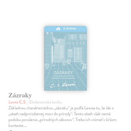
E-KNIHA
Zázraky
Lewis C.S.
| Elektronická kniha
Základnou charakteristikou „zázraku“ je podľa Lewisa to, že ide o
„zásah nadprirodzenej moci do prírody“. Tento zásah však nemá
podobu porušenia „prírodných zákonov“. Treba ich vnímať v širšom
kontexte.…