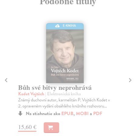
Podobné tituly
E-KNIHA
Bůh své bitvy neprohrává
D
Kodet Vojtěch
| Elektronická kniha
Ry
Známý duchovní autor, karmelitán P. Vojtěch Kodet v
Kni
2. opraveném vydání obsáhlého knižního rozhovoru...
půs
Na stiahnutie ako
EPUB
,
MOBI
a
PDF
15,60 €
12