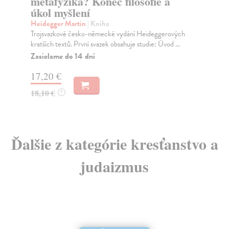
metafyzika? Konec filosofie a
V
úkol myšlení
Se
Heidegger Martin
| Kniha
Ště
Trojsvazkové česko-německé vydání Heideggerových
poh
kratších textů. První svazek obsahuje studie: Úvod ...
Zasielame do 14 dní
11
17,20 €
18,10 €
?
Ďalšie z kategórie kresťanstvo a
judaizmus