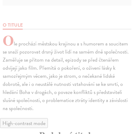
O TITULE
O
le prochází městskou krajinou a s humorem a soucitem
se snaží pozorovat drsný život lidí na samém dně společnosti.
Zaměřuje se přitom na detail, epizody se před čtenářem
odvíjejí jako film. Přemítá o pokoření, o oživení lásky k
samozřejmým věcem, jako je strom, o nečekané lidské
dobrotě, ale i o neustálé nutnosti vztahování se ke smrti, o
hledání Boha v drogách, o povaze konfliktů s představiteli
slušné společnosti, o problematice ztráty identity a závislosti
na společnosti.
High-contrast mode