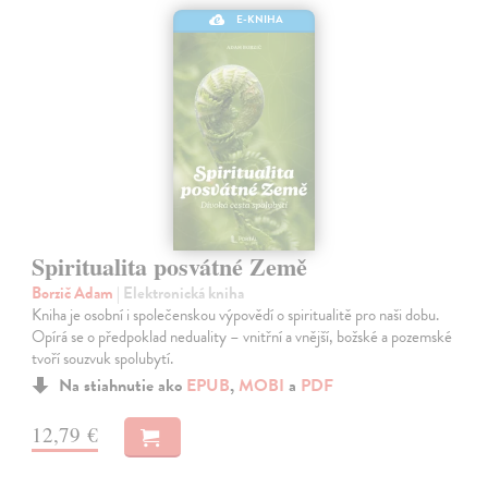
E-KNIHA
Spiritualita posvátné Země
Borzič Adam
| Elektronická kniha
Kniha je osobní i společenskou výpovědí o spiritualitě pro naši dobu.
Opírá se o předpoklad neduality – vnitřní a vnější, božské a pozemské
tvoří souzvuk spolubytí.
Na stiahnutie ako
EPUB
,
MOBI
a
PDF
12,79 €