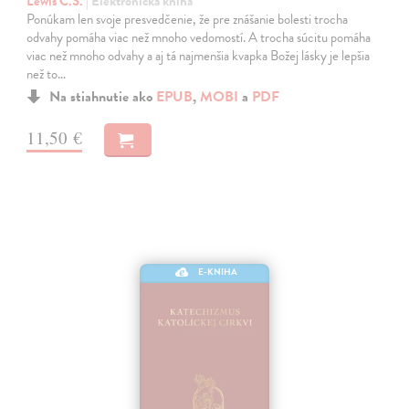
Lewis C.S.
| Elektronická kniha
Ponúkam len svoje presvedčenie, že pre znášanie bolesti trocha
odvahy pomáha viac než mnoho vedomostí. A trocha súcitu pomáha
viac než mnoho odvahy a aj tá najmenšia kvapka Božej lásky je lepšia
než to…
Na stiahnutie ako
EPUB
,
MOBI
a
PDF
11,50 €
E-KNIHA