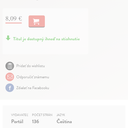
8,09 €
Titul je dostupný ihneď na stiahnutie
Pridať do wishlistu
Odporučiť známemu
Zdielať na Facebooku
VYDAVATEĽ
POČET STRÁN
JAZYK
Portál
136
Čeština