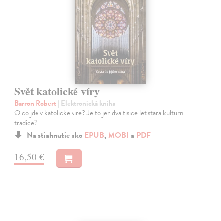
Svět katolické víry
Barron Robert
| Elektronická kniha
O co jde v katolické víře? Je to jen dva tisíce let stará kulturní
tradice?
Na stiahnutie ako
EPUB
,
MOBI
a
PDF
16,50 €