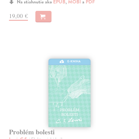
Na stiahnutie ako
EPUB
,
MOBI
a
PDF
19,00 €
E-KNIHA
Problém bolesti