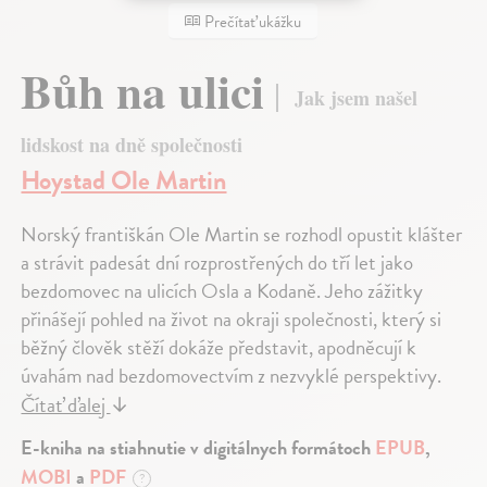
Prečítať ukážku
Bůh na ulici
Jak jsem našel
lidskost na dně společnosti
Hoystad Ole Martin
Norský františkán Ole Martin se rozhodl opustit klášter
a strávit padesát dní rozprostřených do tří let jako
bezdomovec na ulicích Osla a Kodaně. Jeho zážitky
přinášejí pohled na život na okraji společnosti, který si
běžný člověk stěží dokáže představit, apodněcují k
úvahám nad bezdomovectvím z nezvyklé perspektivy.
Čítať ďalej
↓
E-kniha na stiahnutie v digitálnych formátoch
EPUB
,
MOBI
a
PDF
?