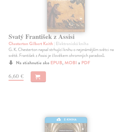
Svatý František z Assisi
Chesterton Gilbert Keith
| Elektronická kniha
G. K. Chesterton napsal strhující knihu o nejznámějším světci na
světě. František z Assisi je člověkem ohromných paradoxů.
Na stiahnutie ako
EPUB
,
MOBI
a
PDF
6,60 €
E-KNIHA