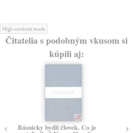
High-contrast mode
Čitatelia s podobným vkusom si
kúpili aj:
Básnicky bydlí človek. Co je