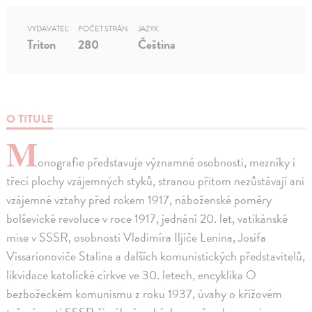
VYDAVATEĽ
POČET STRÁN
JAZYK
Triton
280
Čeština
O TITULE
M
onografie představuje významné osobnosti, mezníky i
třecí plochy vzájemných styků, stranou přitom nezůstávají ani
vzájemné vztahy před rokem 1917, náboženské poměry
bolševické revoluce v roce 1917, jednání 20. let, vatikánské
mise v SSSR, osobnosti Vladimíra Iljiče Lenina, Josifa
Vissarionoviče Stalina a dalších komunistických představitelů,
likvidace katolické církve ve 30. letech, encyklika O
bezbožeckém komunismu z roku 1937, úvahy o křížovém