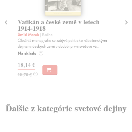
Vatikán a české země v letech
Dě
1914-1918
Šm
Sou
Šmíd Marek
| Kniha
oso
Obsáhlá monografie se zabývá politicko­ náboženskými
dějinami českých zemí v období první světové vá...
Na
Na sklade
?
9,
18,14 €
9,
18,70 €
?
Ďalšie z kategórie svetové dejiny