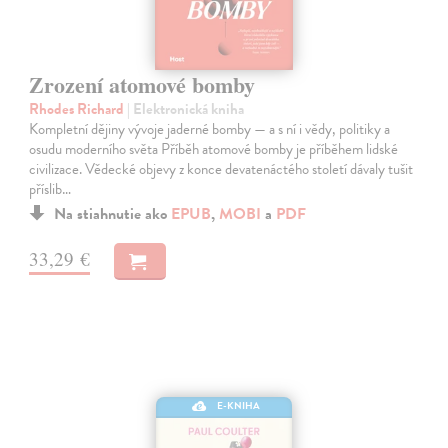
Zrození atomové bomby
Rhodes Richard
| Elektronická kniha
Kompletní dějiny vývoje jaderné bomby — a s ní i vědy, politiky a
osudu moderního světa Příběh atomové bomby je příběhem lidské
civilizace. Vědecké objevy z konce devatenáctého století dávaly tušit
příslib…
Na stiahnutie ako
EPUB
,
MOBI
a
PDF
33,29 €
E-KNIHA