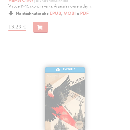
Hilmes Oliver
| Elektronická kniha
V roce 1945 skončila válka. A začala nová éra dějin.
Na stiahnutie ako
EPUB
,
MOBI
a
PDF
13,29 €
E-KNIHA