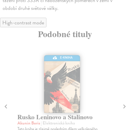
tažení proti SSSR či náboženských poměrech v zemi v
období druhé světové války.
High-contrast mode
Podobné tituly
E-KNIHA
Rusko Leninovo a Stalinovo
L
Akunin Boris
| Elektronická kniha
Br
Tato kniha je zřejmě posledním dílem velkolepého
Na 