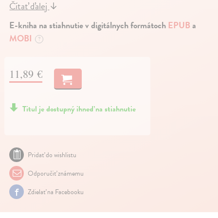
Čítať ďalej
↓
E-kniha na stiahnutie v digitálnych formátoch
EPUB
a
MOBI
?
11,89 €
Titul je dostupný ihneď na stiahnutie
Pridať do wishlistu
Odporučiť známemu
Zdielať na Facebooku