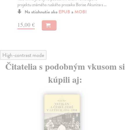
projektu známého ruského prozaika Borise Akunina s ...
ned
Na stiahnutie ako
EPUB
a
MOBI
15,00 €
17
High-contrast mode
Čitatelia s podobným vkusom si
kúpili aj: