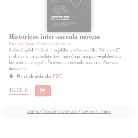
Historicus inter saecula movens
Ebelová Ivana
| Elektronická kniha
Kniha příspěvků k životnímu jubileu profesora Jiřího Peška odráží
široký okruh jeho badatelských zájmů a přináší poprvé jubilantovu
kompletní bibliografii. Po úvodních textech, jež shrnují Peškovu
dosavadní…
Na stiahnutie ako
PDF
18,00 €
ZOBRAZIŤ ĎALŠIE Z KATEGÓRIE SVETOVÉ DEJINY