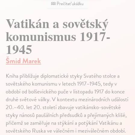
Prečítať ukážku
Vatikán a sovětský
komunismus 1917-
1945
Šmid Marek
Kniha přibližuje diplomatické styky Svatého stolce a
sovětského komunismu v letech 1917–1945, tedy v
období od bolševického puče v listopadu 1917 do konce
druhé světové války. V kontextu mezinárodních událostí
20.–40. let 20. století zbavuje vatikánsko-sovětské
styky nánosů paušálních předsudků a přejímaných klišé,
přičemž se zaměřuje na stýkání a potýkání Vatikánu a
sovětského Ruska ve válečném i meziválečném období.