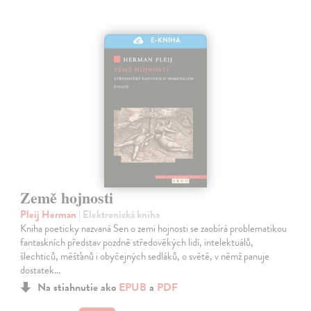
E-KNIHA
Země hojnosti
Pleij Herman
| Elektronická kniha
Kniha poeticky nazvaná Sen o zemi hojnosti se zaobírá problematikou
fantaskních představ pozdně středověkých lidí, intelektuálů,
šlechticů, měšťanů i obyčejných sedláků, o světě, v němž panuje
dostatek…
Na stiahnutie ako
EPUB
a
PDF