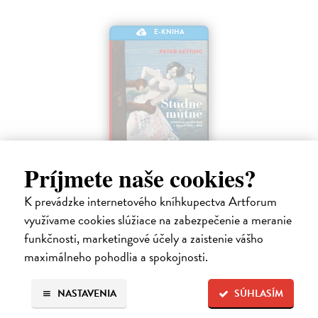
E-KNIHA
Príjmete naše cookies?
Studne mútne
K prevádzke internetového kníhkupectva Artforum
Getting Peter
| Elektronická kniha
využívame cookies slúžiace na zabezpečenie a meranie
Sú ikonickými postavami našej kultúry. Postavili im sochy a
funkčnosti, marketingové účely a zaistenie vášho
pomenovali po nich ulice, majú svoje nespochybniteľné miesto v
lexikónoch literatúry aj učebniciach, slovenské moderné umenie sa
maximálneho pohodlia a spokojnosti.
bez nich nedá…
Na stiahnutie ako
EPUB
,
MOBI
a
PDF
NASTAVENIA
SÚHLASÍM
14,90 €