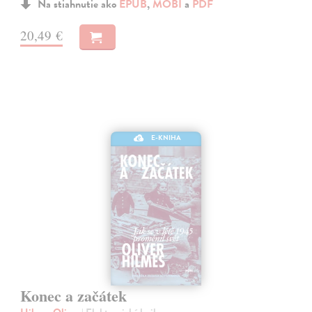
Na stiahnutie ako
EPUB
,
MOBI
a
PDF
20,49 €
E-KNIHA
Konec a začátek