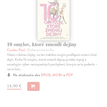
10 omylov, ktoré zmenili dejiny
Coulter Paul
| Elektronická kniha
Všetci robíme chyby, no len málokto svojím prešľapom zmení chod
dejín. Kniha 10 omylov, ktoré zmenili dejiny prináša vtipný a
osviežujúci výber neúmyselných pochybení, ktorým sa to podarilo –
raz to bol…
Na stiahnutie ako
EPUB
,
MOBI
a
PDF
14,90 €