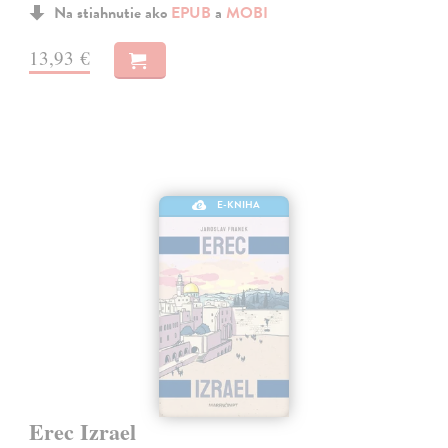
Na stiahnutie ako
EPUB
a
MOBI
13,93 €
E-KNIHA
Erec Izrael