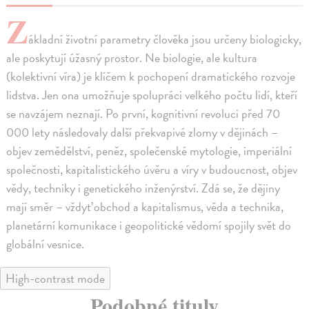
Z
ákladní životní parametry člověka jsou určeny biologicky,
ale poskytují úžasný prostor. Ne biologie, ale kultura
(kolektivní víra) je klíčem k pochopení dramatického rozvoje
lidstva. Jen ona umožňuje spolupráci velkého počtu lidí, kteří
se navzájem neznají. Po první, kognitivní revoluci před 70
000 lety následovaly další překvapivé zlomy v dějinách –
objev zemědělství, peněz, společenské mytologie, imperiální
společnosti, kapitalistického úvěru a víry v budoucnost, objev
vědy, techniky i genetického inženýrství. Zdá se, že dějiny
mají směr – vždyť obchod a kapitalismus, věda a technika,
planetární komunikace i geopolitické vědomí spojily svět do
globální vesnice.
High-contrast mode
Podobné tituly