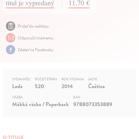
titul je vypredaný
11,70 €
Pridať do wishlistu
Odporučiť známemu
Zdielať na Facebooku
VYDAVATEĽ
POČET STRÁN
ROK VYDANIA
JAZYK
Leda
520
2014
Čeština
VÄZBA
EAN
Mäkká väzba / Paperback
9788073353889
O TITULE