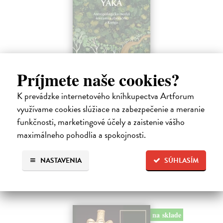
Príjmete naše cookies?
Hovor ústami Yaka
Bombjaková Daša
| Kniha
K prevádzke internetového kníhkupectva Artforum
Ich deti denne prejdú rukami aj dvadsiatich rôznych ľudí. Nepoznajú
využívame cookies slúžiace na zabezpečenie a meranie
koncept viny, netolerujú chvastanie a namiesto o vzdelávaní hovoria o
funkčnosti, marketingové účely a zaistenie vášho
zdieľaní múdrosti a dozrievaní.
Na sklade
maximálneho pohodlia a spokojnosti.
?
16,06 €
NASTAVENIA
SÚHLASÍM
16,90 €
?
na sklade