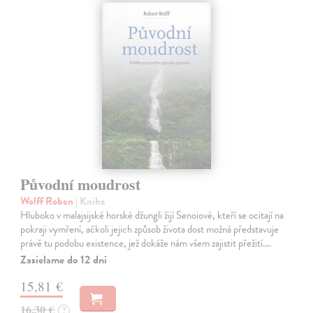
Původní moudrost
Wolff Roben
| Kniha
Hluboko v malajsijské horské džungli žijí Senoiové, kteří se ocitají na
pokraji vymření, ačkoli jejich způsob života dost možná představuje
právě tu podobu existence, jež dokáže nám všem zajistit přežití.…
Zasielame do 12 dní
15,81 €
16,30 €
?