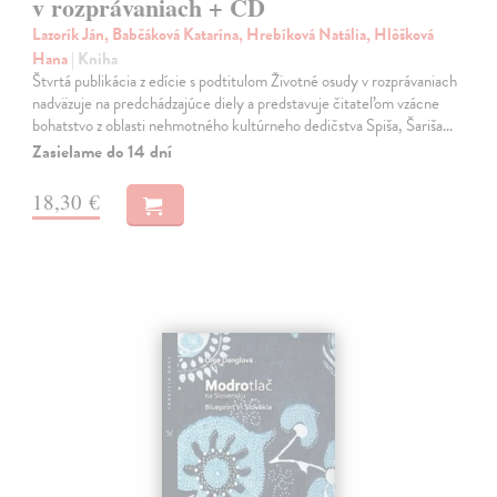
v rozprávaniach + CD
Lazorík Ján, Babčáková Katarína, Hrebíková Natália, Hlôšková
Hana
| Kniha
Štvrtá publikácia z edície s podtitulom Životné osudy v rozprávaniach
nadväzuje na predchádzajúce diely a predstavuje čitateľom vzácne
bohatstvo z oblasti nehmotného kultúrneho dedičstva Spiša, Šariša…
Zasielame do 14 dní
18,30 €