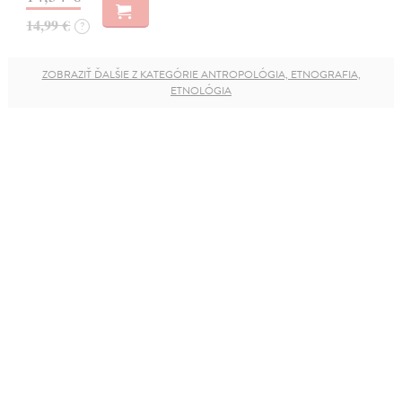
14,99 €
?
ZOBRAZIŤ ĎALŠIE Z KATEGÓRIE ANTROPOLÓGIA, ETNOGRAFIA,
ETNOLÓGIA