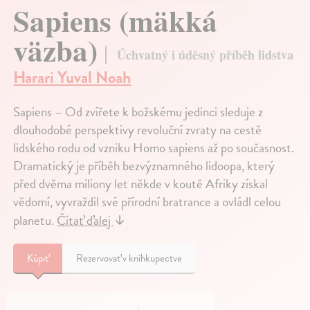
Sapiens (mäkká
väzba)
Úchvatný i úděsný příběh lidstva
Harari Yuval Noah
Sapiens – Od zvířete k božskému jedinci sleduje z
dlouhodobé perspektivy revoluční zvraty na cestě
lidského rodu od vzniku Homo sapiens až po současnost.
Dramatický je příběh bezvýznamného lidoopa, který
před dvěma miliony let někde v koutě Afriky získal
vědomí, vyvraždil své přírodní bratrance a ovládl celou
planetu.
Čítať ďalej
↓
Kúpiť
Rezervovať v kníhkupectve