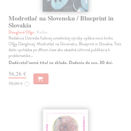
Modrotlač na Slovensku / Blueprint in
Slovakia
Danglová Oľga
| Kniha
Redakcia Ústredia ľudovej umeleckej výroby vydáva novú knihu
Oľgy Danglovej: Modrotlač na Slovensku, Blueprint in Slovakia. Toto
dielo vychádza po dlhom čase ako zásadná súhrnná publikácia k
problematike…
Dodávateľ nemá titul na sklade. Dodanie do cca. 30 dní.
56,26 €
58,00 €
?