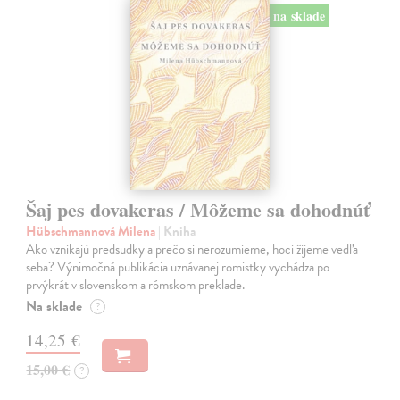
na sklade
Šaj pes dovakeras / Môžeme sa dohodnúť
Hübschmannová Milena
| Kniha
Ako vznikajú predsudky a prečo si nerozumieme, hoci žijeme vedľa
seba? Výnimočná publikácia uznávanej romistky vychádza po
prvýkrát v slovenskom a rómskom preklade.
Na sklade
?
14,25 €
15,00 €
?