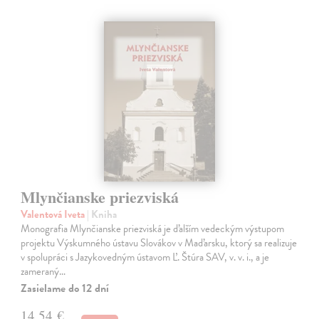
Mlynčianske priezviská
Valentová Iveta
| Kniha
Monografia Mlynčianske priezviská je ďalším vedeckým výstupom
projektu Výskumného ústavu Slovákov v Maďarsku, ktorý sa realizuje
v spolupráci s Jazykovedným ústavom Ľ. Štúra SAV, v. v. i., a je
zameraný…
Zasielame do 12 dní
14,54 €