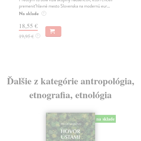
jeho nejisté zdi – dlouho očekávaný román Haru...
NAŠ
muž
Na sklade
?
Za
31,21 €
22
32,85 €
?
24
Ďalšie z kategórie antropológia,
etnografia, etnológia
na sklade