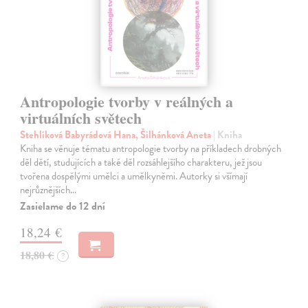
Antropologie tvorby v reálných a
virtuálních světech
Stehlíková Babyrádová Hana, Šilhánková Aneta
| Kniha
Kniha se věnuje tématu antropologie tvorby na příkladech drobných
děl dětí, studujících a také děl rozsáhlejšího charakteru, jež jsou
tvořena dospělými umělci a umělkyněmi. Autorky si všímají
nejrůznějších…
Zasielame do 12 dní
18,24 €
18,80 €
?