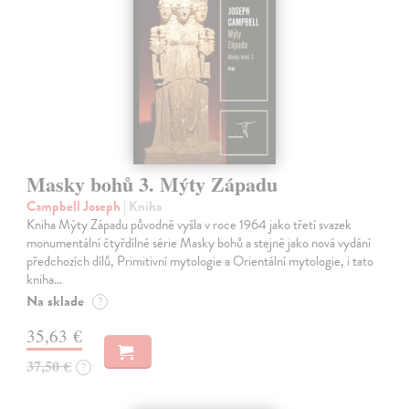
Masky bohů 3. Mýty Západu
Campbell Joseph
| Kniha
Kniha Mýty Západu původně vyšla v roce 1964 jako třetí svazek
monumentální čtyřdílné série Masky bohů a stejně jako nová vydání
předchozích dílů, Primitivní mytologie a Orientální mytologie, i tato
kniha…
Na sklade
?
35,63 €
37,50 €
?