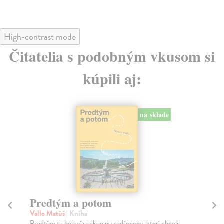
High-contrast mode
Čitatelia s podobným vkusom si
kúpili aj:
na sklade
Město a jeho nejisté zdi
Tr
Murakami Haruki
| Kniha
Ma
Ty jsi to byla, kdo mi vyprávěl o tom městě. Město a
JE