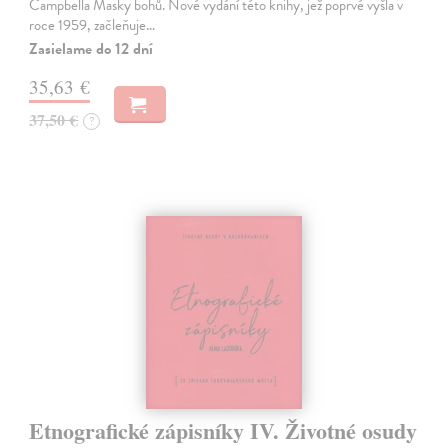
Campbella Masky bohů. Nové vydání této knihy, jež poprvé vyšla v
roce 1959, začleňuje…
Zasielame do 12 dní
35,63 €
37,50 €
?
Etnografické zápisníky IV. Životné osudy