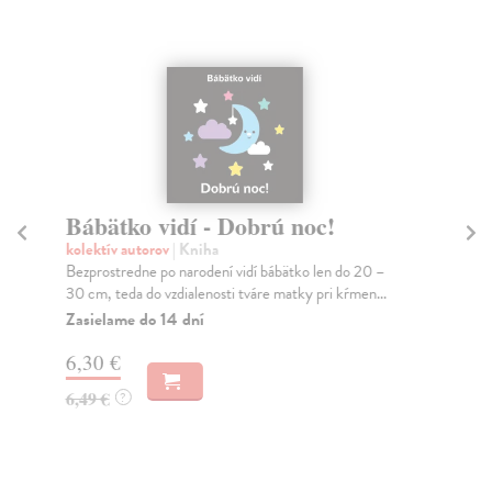
Bábätko vidí - Dobrú noc!
M
Z
kolektív autorov
| Kniha
Bezprostredne po narodení vidí bábätko len do 20 –
kol
30 cm, teda do vzdialenosti tváre matky pri kŕmen...
Per
obs
Zasielame do 14 dní
Za
6,30 €
7,
6,49 €
?
7,