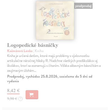
predpredaj
Logopedické básničky
Kačmárová Lenka
| Kniha
Kniha je určená deťom, ktoré majú problémy s výslovnosťou
artikulačne náročnej hlásky R. Nadchne všetkých predškolákov aj
školákov, ktorí sa zoznamujú s čítaním. Vďaka zábavným básničkám a
zaujímavým úlohám…
Predpredaj, vychádza 25.8.2026, zasielame do 5 dní od
vydania
8,42 €
9,90 €
?