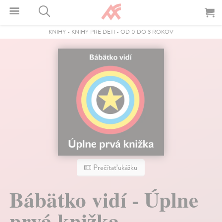
KNIHY
-
KNIHY PRE DETI
-
OD 0 DO 3 ROKOV
Prečítať ukážku
Bábätko vidí - Úplne
prvá knižka