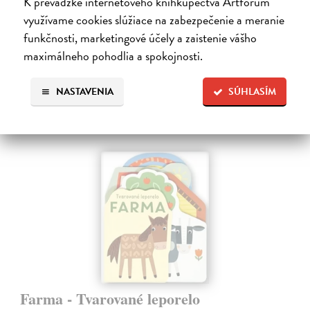
K prevádzke internetového kníhkupectva Artforum
Táto knižka s veselými obrázkami a rôzne tvarovanými stránkami
zaujme malé deti a zoznámi ich so životom v lese.
využívame cookies slúžiace na zabezpečenie a meranie
Do 4 dní
funkčnosti, marketingové účely a zaistenie vášho
maximálneho pohodlia a spokojnosti.
7,66 €
7,90 €
?
NASTAVENIA
SÚHLASÍM
Farma - Tvarované leporelo