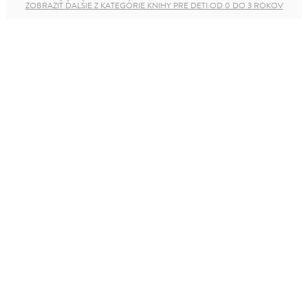
ZOBRAZIŤ ĎALŠIE Z KATEGÓRIE KNIHY PRE DETI OD 0 DO 3 ROKOV