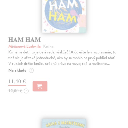
HAM HAM
Mičianová Ľudmila
| Kniha
Kŕmenie detí, to je celá veda, všakže?! A čo ešte len rozprávanie, to
tiež nie je až také jednoduché, ako by sa mohlo na prvý pohľad zdať.
V rukách držíte knižku určenú práve na rozvoj reči a rozšírenie…
Na sklade
?
11,40 €
12,00 €
?