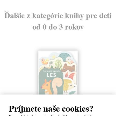
Ďalšie z kategórie knihy pre deti
od 0 do 3 rokov
Les - Tvarované leporelo
Príjmete naše cookies?
Payne Sally
| Kniha