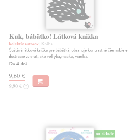
Kuk, bábätko! Látková knižka
kolektív autorov
| Kniha
Šušťavá látková knižka pre bábätká, obsahuje kontrastné čiernobiele
ilustrácie zvierat, ako veľryba,mačka, včielka.
Do 4 dní
9,60 €
9,90 €
?
na sklade