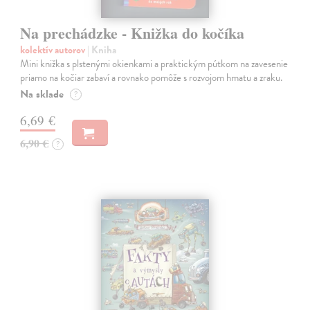
Na prechádzke - Knižka do kočíka
kolektív autorov
| Kniha
Mini knižka s plstenými okienkami a praktickým pútkom na zavesenie
priamo na kočiar zabaví a rovnako pomôže s rozvojom hmatu a zraku.
Na sklade
?
6,69 €
6,90 €
?