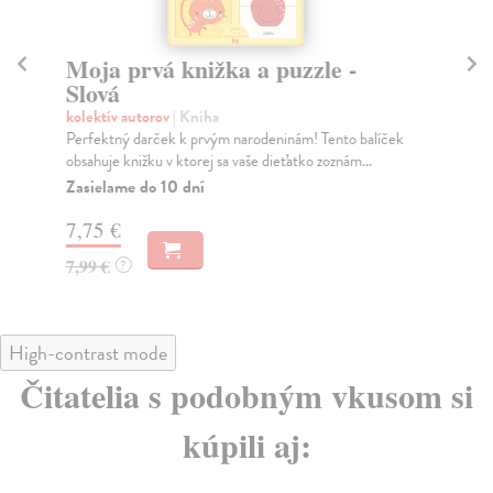
Moja prvá knižka a puzzle -
M
Slová
F
kolektív autorov
| Kniha
kol
Perfektný darček k prvým narodeninám! Tento balíček
Per
obsahuje knižku v ktorej sa vaše dieťatko zoznám...
obs
Zasielame do 10 dní
Za
7,75 €
7,
7,99 €
7,
?
High-contrast mode
Čitatelia s podobným vkusom si
kúpili aj: