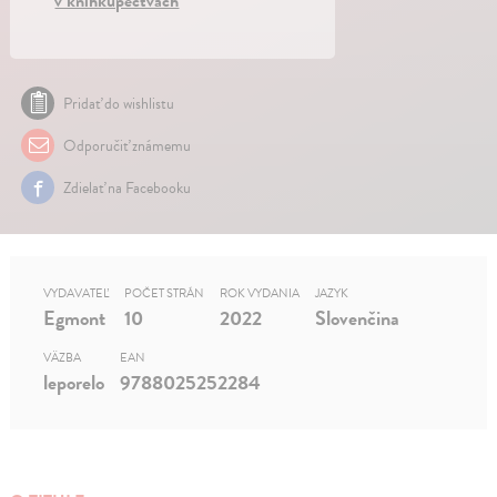
v kníhkupectvách
Pridať do wishlistu
Odporučiť známemu
Zdielať na Facebooku
VYDAVATEĽ
POČET STRÁN
ROK VYDANIA
JAZYK
Egmont
10
2022
Slovenčina
VÄZBA
EAN
leporelo
9788025252284