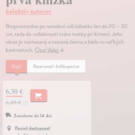
kolektív autorov
Bezprostredne po narodení vidí bábätko len do 20 – 30
cm, teda do vzdialenosti tváre matky pri kŕmení. Jeho
obraz je rozmazaný a rozozná čiernu a bielu vo veľkých
kontrastoch.
Čítať ďalej
↓
Kúpiť
Rezervovať v kníhkupectve
6,30 €
6,49 €
?
Zasielame do 14 dní
Pozrieť dostupnosť