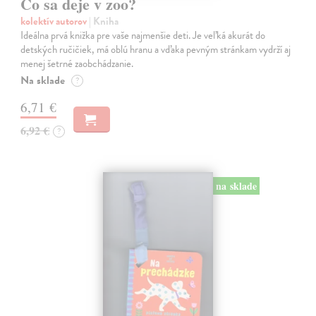
Čo sa deje v zoo?
kolektív autorov
| Kniha
Ideálna prvá knižka pre vaše najmenšie deti. Je veľká akurát do
detských ručičiek, má oblú hranu a vďaka pevným stránkam vydrží aj
menej šetrné zaobchádzanie.
Na sklade
?
6,71 €
6,92 €
?
na sklade