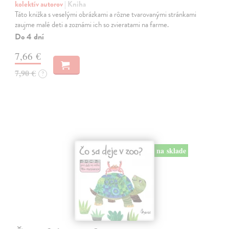
kolektív autorov
| Kniha
Táto knižka s veselými obrázkami a rôzne tvarovanými stránkami
zaujme malé deti a zoznámi ich so zvieratami na farme.
Do 4 dní
7,66 €
7,90 €
?
na sklade