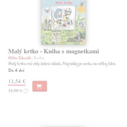
Malý krtko - Kniha s magnetkami
Miler Zdeněk
| Kniha
Malý krtko má vždy dobrú náladu. Najradšej je vonku na veľkej lúke.
Do 4 dní
11,54 €
11,90 €
?