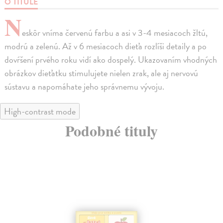
O TITULE
N
eskôr vníma červenú farbu a asi v 3-4 mesiacoch žltú,
modrú a zelenú. Až v 6 mesiacoch dieťa rozlíši detaily a po
dovŕšení prvého roku vidí ako dospelý. Ukazovaním vhodných
obrázkov dieťatku stimulujete nielen zrak, ale aj nervovú
sústavu a napomáhate jeho správnemu vývoju.
High-contrast mode
Podobné tituly