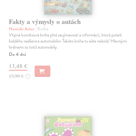
Fakty a výmysly o autách
Nowicki Artur
| Kniha
Vtipná komiksová kniha plná zaujímavostí a informácií, ktorá poteší
každého nadšenca automobilov Takáto kniha tu ešte nebola! Hlavnými
hrdinami sú totiž automobily.
Do 4 dní
13,48 €
13,90 €
?