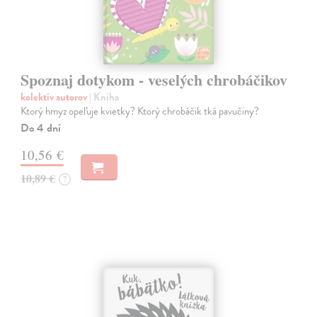
Spoznaj dotykom - veselých chrobáčikov
kolektív autorov
| Kniha
Ktorý hmyz opeľuje kvietky? Ktorý chrobáčik tká pavučiny?
Do 4 dní
10,56 €
10,89 €
?