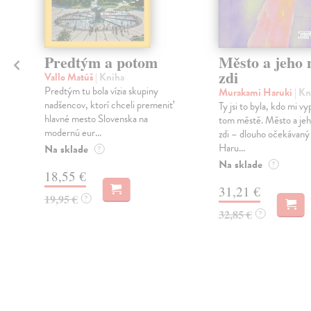
Predtým a potom
Město a jeho n
zdi
Vallo Matúš
| Kniha
Predtým tu bola vízia skupiny
Murakami Haruki
| Kn
nadšencov, ktorí chceli premeniť
Ty jsi to byla, kdo mi vy
hlavné mesto Slovenska na
tom městě. Město a jeh
modernú eur...
zdi – dlouho očekávan
Haru...
Na sklade
?
Na sklade
?
18,55 €
31,21 €
19,95 €
?
32,85 €
?