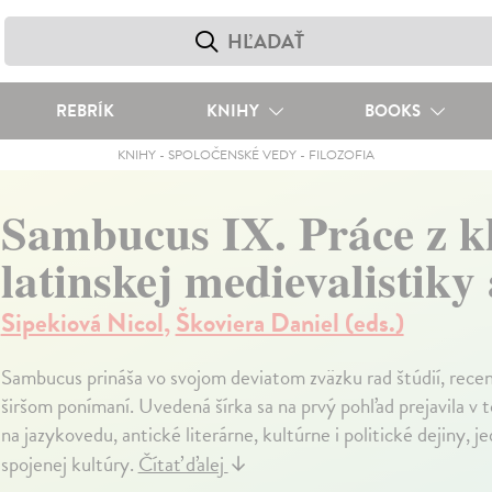
REBRÍK
KNIHY
BOOKS
KNIHY
-
SPOLOČENSKÉ VEDY
-
FILOZOFIA
Sambucus IX. Práce z kla
latinskej medievalistiky 
Sipekiová Nicol
,
Škoviera Daniel (eds.)
Sambucus prináša vo svojom deviatom zväzku rad štúdií, recenz
širšom ponímaní. Uvedená šírka sa na prvý pohľad prejavila v
na jazykovedu, antické literárne, kultúrne i politické dejiny, j
spojenej kultúry.
Čítať ďalej
↓