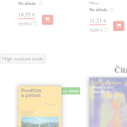
Haru...
Na sklade
?
Na sklade
?
18,55 €
31,21 €
19,95 €
?
32,85 €
?
High-contrast mode
Čit
na sklade