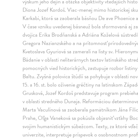
výskum jeho dejín a otázka objektivity vtedajších hist
Diona Jozef Kordoš. Viac-menej mimo historickej skut
Karkabi, ktorá sa zaoberala básňou De ave Phoenice 
V čase vzniku uvedenej básneuž bola sformovaná aj za
dvojica Erika Brodňanská a Adriána Koželová sústredil
Gregora Nazianzského a na prítomnosť prírodovedný
Kvetoslava Gyuriová sa zamerali na listy sv. Hieronym
Bádanie v oblasti neliterárnych textov latinského st
pomocných vied historických, zastupuje rozbor listiny
Baltu. Zvyšná polovica štúdií sa pohybuje v oblasti no
15. a 16. st. bolo oživenie gréčtiny na latinskom Zápa
Grusková, Jozef Kordoš predstavuje program prebieha
v oblasti stredného Dunaja. Reformáciou determinovan
Marta Vaculínová sa zaoberala pamätníkom Jána Fil
Prahe, Oľga Vaneková sa pokúsila objasniť vzťahy Bo
svojim humanistickým súbežcom. Texty, za ktoré vďač
univerzite, interpretuje príspevok o osobnostnom pro