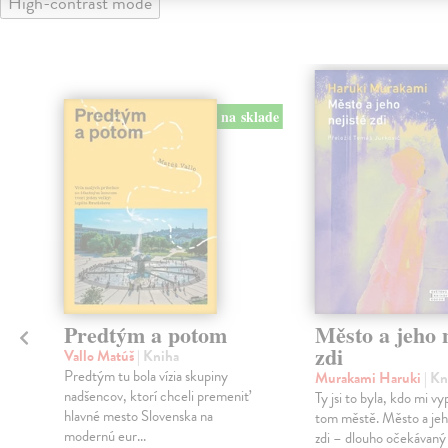
High-contrast mode
na sklade
Predtým a potom
Město a jeho n
zdi
Vallo Matúš
| Kniha
Predtým tu bola vízia skupiny
Murakami Haruki
| Kn
nadšencov, ktorí chceli premeniť
Ty jsi to byla, kdo mi vy
hlavné mesto Slovenska na
tom městě. Město a jeh
modernú eur...
zdi – dlouho očekávan