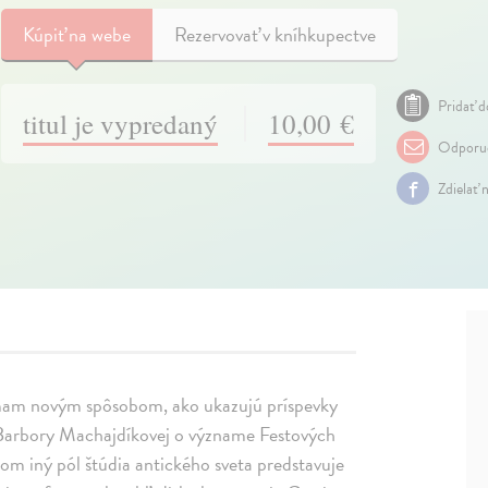
Kúpiť
na webe
Rezervovať v kníhkupectve
Pridať d
titul je vypredaný
10,00 €
Odporuč
Zdielať 
témam novým spôsobom, ako ukazujú príspevky
 a Barbory Machajdíkovej o význame Festových
kom iný pól štúdia antického sveta predstavuje