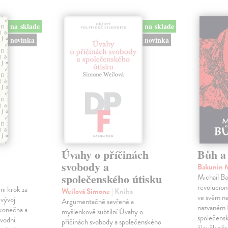
na sklade
na sklade
novinka
novinka
Úvahy o příčinách
Bůh a 
svobody a
Bakunin 
společenského útisku
Michail Ba
revolucioná
ini krok za
Weilová Simone
| Kniha
ve svém n
 vývoj
Argumentačně sevřené a
nazvaném B
konečna a
myšlenkově subtilní Úvahy o
společensk
ůvodní
příčinách svobody a společenského