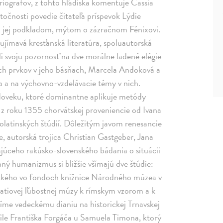
oriografov, z tohto hľadiska komentuje Cassia
očnosti povedie čitateľa príspevok Lýdie
a jej podkladom, mýtom o zázračnom Fénixovi.
ujímavá kresťanská literatúra, spoluautorská
i svoju pozornosť na dve morálne ladené elégie
ch prvkov v jeho básňach, Marcela Andoková a
a a na výchovno-vzdelávacie témy v nich.
redoveku, ktoré dominantne aplikuje metódy
 z roku 1355 chorvátskej proveniencie od Ivana
volatinských štúdií. Dôležitým javom renesancie
de, autorská trojica Christian Gastgeber, Jana
júceho rakúsko-slovenského bádania o situácii
ý humanizmus si bližšie všímajú dve štúdie:
ického vo fondoch knižnice Národného múzea v
catiovej ľúbostnej múzy k rímskym vzorom a k
íme vedeckému dianiu na historickej Trnavskej
file Františka Forgáča u Samuela Timona, ktorý