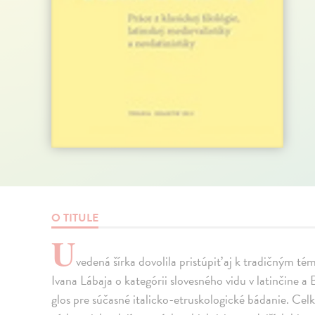
O TITULE
U
vedená šírka dovolila pristúpiť aj k tradičným 
Ivana Lábaja o kategórii slovesného vidu v latinčine
glos pre súčasné italicko-etruskologické bádanie. Cel