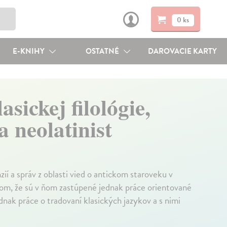
0 ks
E-KNIHY
OSTATNÉ
DAROVACIE KARTY
sickej filológie,
a neolatinist
ií a správ z oblasti vied o antickom staroveku v
 tom, že sú v ňom zastúpené jednak práce orientované
ednak práce o tradovaní klasických jazykov a s nimi