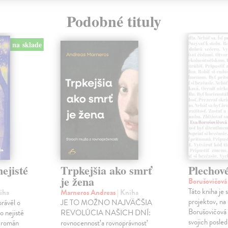
Podobné tituly
na sklade
ejisté
Trpkejšia ako smrť
Plechov
je žena
Borušovičová
Táto kniha je
iha
Marneros Andreas
| Kniha
projektov, na
právěl o
JE TO MOŽNO NAJVÄČŠIA
Borušovičová 
o nejisté
REVOLÚCIA NAŠICH DNÍ:
svojich posled
ý román
rovnocennosť a rovnoprávnosť