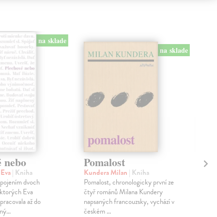
na sklade
na sklade
é nebo
Pomalost
Sl
pr
 Eva
| Kniha
Kundera Milan
| Kniha
sm
 spojením dvoch
Pomalost, chronologicky první ze
 ktorých Eva
čtyř románů Milana Kundery
Mik
pracovala až do
napsaných francouzsky, vychází v
Mon
ný...
českém ...
publ