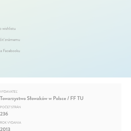
o wishlistu
iť známemu
na Facebooku
VYDAVATEĽ
Towarzystwo Słowaków w Polsce / FF TU
POČET STRÁN
236
ROK VYDANIA
2013