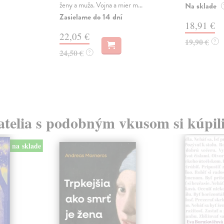
ženy a muža. Vojna a mier m...
Na sklade
Zasielame do 14 dní
18,91 €
22,05 €
19,90 €
?
24,50 €
?
atelia s podobným vkusom si kúpili
na sklade