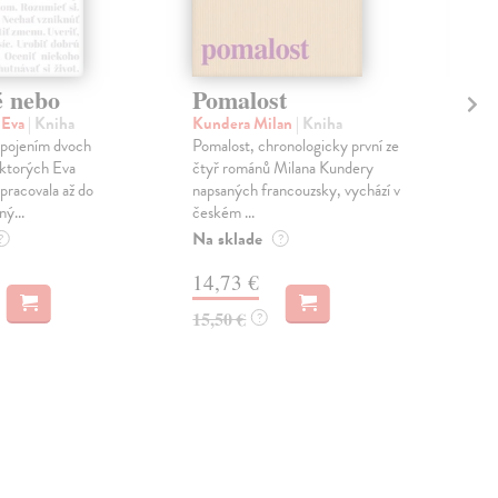
é nebo
Pomalost
Sl
pr
 Eva
| Kniha
Kundera Milan
| Kniha
sm
 spojením dvoch
Pomalost, chronologicky první ze
 ktorých Eva
čtyř románů Milana Kundery
Mik
pracovala až do
napsaných francouzsky, vychází v
Mon
ný...
českém ...
publ
Na sklade
kľú
?
?
hist
14,73 €
Na 
15,50 €
?
23
24,