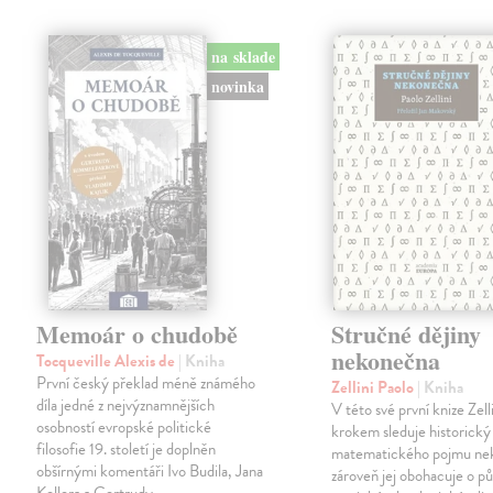
na sklade
novinka
Memoár o chudobě
Stručné dějiny
nekonečna
Tocqueville Alexis de
| Kniha
První český překlad méně známého
Zellini Paolo
| Kniha
díla jedné z nejvýznamnějších
V této své první knize Zell
osobností evropské politické
krokem sleduje historický
filosofie 19. století je doplněn
matematického pojmu ne
obšírnými komentáři Ivo Budila, Jana
zároveň jej obohacuje o p