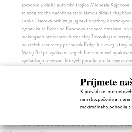
spracovala ďalšia autorská trojica Michaela Kajanová, 
sa azda trocha nečakane stalo témou didaktickej básne
Lenka Fišerová približuje jej text a vzťahy k antickým
tyrnaviká sa Katarína Karabová zaoberá otázkami a v
niekdajších profesorov historickej Trnavskej univerzi
na zreteli záverečný príspevok Eriky Juríkovej, ktorý p
Matej Bel pri vydávaní svojich Notícií musel opakova
vychádzajú recenzie, ktorých poradie určila časová ná
rozpätie od Homéra cez latinskú spisbu neskorej anti
kultúry v Nemecku v 18. storočí a postavu nášho prvého
Príjmete na
Okála, ktorého storočnicu si práve pripomíname. Treti
K prevádzke internetové
Majú jednak personálny kontext, jednak predstavujú 
na zabezpečenie a merani
Riešených, resp. navrhovaných grantových úloh sa týk
maximálneho pohodlia a 
Buzássyovej, ktorá upozorňuje na konferenciu pripra
narodenia Miloslava Okála. Zväzok uzatvára súpis dip
konci minulého akademického roku, s krátkymi anotá