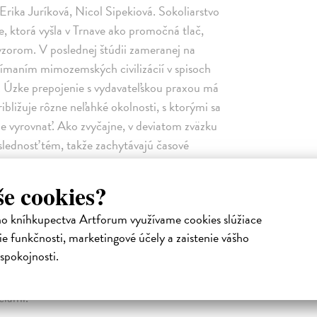
Erika Juríková, Nicol Sipekiová. Sokoliarstvo
, ktorá vyšla v Trnave ako promočná tlač,
 vzorom. V poslednej štúdii zameranej na
nímaním mimozemských civilizácií v spisoch
ty. Úzke prepojenie s vydavateľskou praxou má
ribližuje rôzne neľahké okolnosti, s ktorými sa
ne vyrovnať. Ako zvyčajne, v deviatom zväzku
slednosť tém, takže zachytávajú časové
ky a stredoveku až po recepciu grécko-rímskej
 profesora klasickej filológie Miloslava
še cookies?
u časť zväzku tvoria správy z vedeckého života.
ho kníhkupectva Artforum využívame cookies slúžiace
priebeh a výsledky vedeckého bádania.
e funkčnosti, marketingové účely a zaistenie vášho
ajú správy Eriky Juríkovej a Ľudmily
spokojnosti.
vovanú na marec 2014 k 100. výročiu
lomových prác, ktoré boli obhájené v Trnave na
ciami.