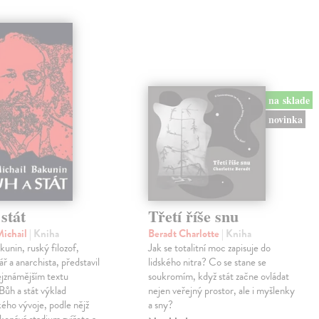
na sklade
novinka
stát
Třetí říše snu
Michail
| Kniha
Beradt Charlotte
| Kniha
kunin, ruský filozof,
Jak se totalitní moc zapisuje do
ř a anarchista, představil
lidského nitra? Co se stane se
ejznámějším textu
soukromím, když stát začne ovládat
ůh a stát výklad
nejen veřejný prostor, ale i myšlenky
ého vývoje, podle nějž
a sny?