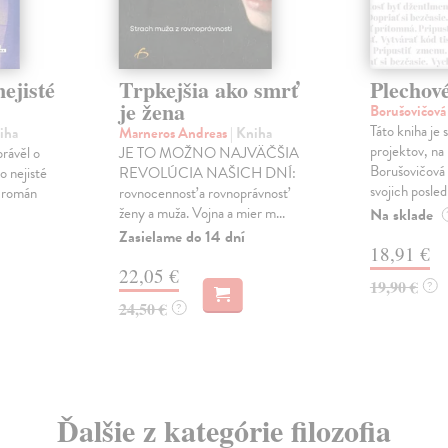
ejisté
Trpkejšia ako smrť
Plechov
je žena
Borušovičová
Táto kniha je
iha
Marneros Andreas
| Kniha
projektov, na
právěl o
JE TO MOŽNO NAJVÄČŠIA
Borušovičová 
o nejisté
REVOLÚCIA NAŠICH DNÍ:
svojich posled
ý román
rovnocennosť a rovnoprávnosť
ženy a muža. Vojna a mier m...
Na sklade
Zasielame do 14 dní
18,91 €
22,05 €
19,90 €
?
24,50 €
?
Ďalšie z kategórie filozofia