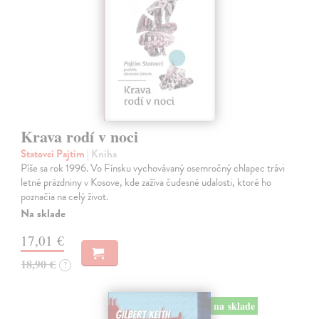
Krava rodí v noci
Statovci Pajtim
| Kniha
Píše sa rok 1996. Vo Fínsku vychovávaný osemročný chlapec trávi
letné prázdniny v Kosove, kde zažíva čudesné udalosti, ktoré ho
poznačia na celý život.
Na sklade
17,01 €
18,90 €
?
na sklade