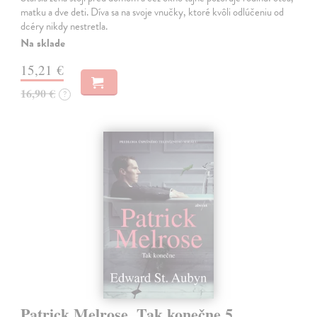
matku a dve deti. Díva sa na svoje vnučky, ktoré kvôli odlúčeniu od
dcéry nikdy nestretla.
Na sklade
15,21 €
16,90 €
?
Patrick Melrose. Tak konečne 5