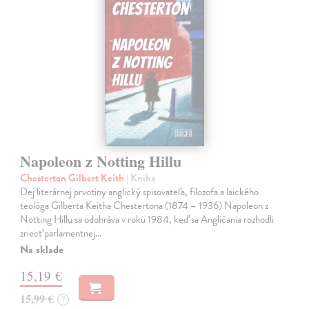
Napoleon z Notting Hillu
Chesterton Gilbert Keith
| Kniha
Dej literárnej prvotiny anglický spisovateľa, filozofa a laického
teológa Gilberta Keitha Chestertona (1874 – 1936) Napoleon z
Notting Hillu sa odohráva v roku 1984, keď sa Angličania rozhodli
zriecť parlamentnej…
Na sklade
15,19 €
15,99 €
?