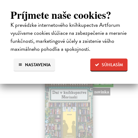
Město a jeho nejisté zdi
Murakami Haruki
| Kniha
Príjmete naše cookies?
Ty jsi to byla, kdo mi vyprávěl o tom městě. Město a jeho nejisté zdi –
dlouho očekávaný román Harukiho Murakamiho volně navazuje na
K prevádzke internetového kníhkupectva Artforum
autorovu starší novelu z roku 1980 a tematicky se prolíná s jeho
využívame cookies slúžiace na zabezpečenie a meranie
kultovním…
Na sklade
funkčnosti, marketingové účely a zaistenie vášho
maximálneho pohodlia a spokojnosti.
31,21 €
32,85 €
?
NASTAVENIA
SÚHLASÍM
na sklade
novinka