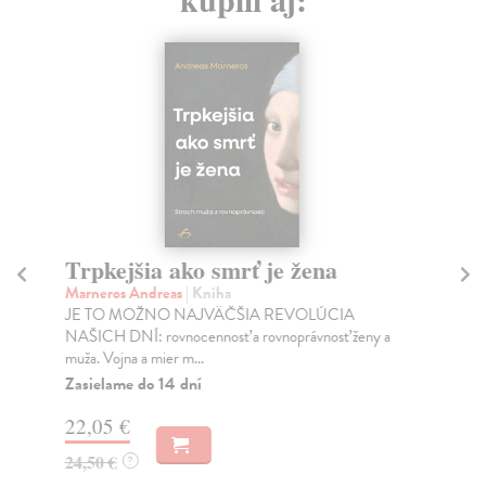
Trpkejšia ako smrť je žena
P
Marneros Andreas
| Kniha
Bor
JE TO MOŽNO NAJVÄČŠIA REVOLÚCIA
Tát
NAŠICH DNÍ: rovnocennosť a rovnoprávnosť ženy a
Bor
muža. Vojna a mier m...
Na
Zasielame do 14 dní
18
22,05 €
19
24,50 €
?