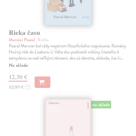
Rieka času
Mercier Pascal
| Kniha
Pascal Mercier bol vždy majstrom filozofického rozprávania. Romány
Nočný vlak do Lisabonu či Váha slov podnietili milióny čitateľov k
zamysleniu sa nad veľkými témami, ako sú identita, sloboda, čas či…
Na sklade
12,30 €
12,95 €
?
na sklade