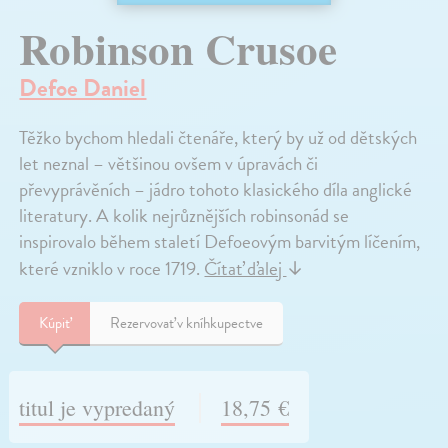
Robinson Crusoe
Defoe Daniel
Těžko bychom hledali čtenáře, který by už od dětských
let neznal – většinou ovšem v úpravách či
převyprávěních – jádro tohoto klasického díla anglické
literatury. A kolik nejrůznějších robinsonád se
inspirovalo během staletí Defoeovým barvitým líčením,
které vzniklo v roce 1719.
Čítať ďalej
↓
Kúpiť
Rezervovať v kníhkupectve
titul je vypredaný
18,75 €