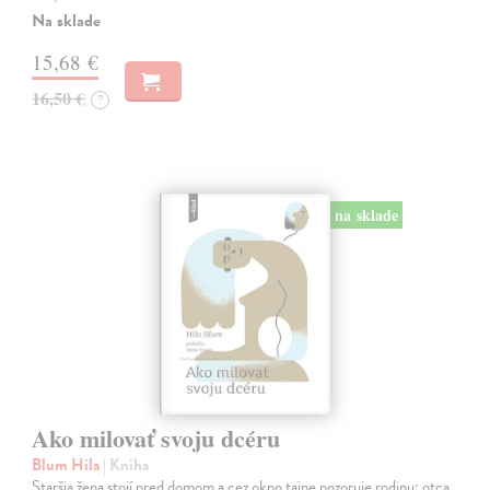
Na sklade
15,68 €
16,50 €
?
na sklade
Ako milovať svoju dcéru
Blum Hila
| Kniha
Staršia žena stojí pred domom a cez okno tajne pozoruje rodinu: otca,