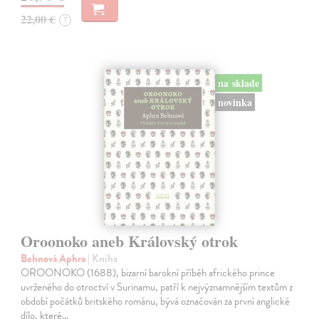
22,00 €
?
na sklade
novinka
Oroonoko aneb Královský otrok
Behnová Aphra
| Kniha
OROONOKO (1688), bizarní barokní příběh afrického prince
uvrženého do otroctví v Surinamu, patří k nejvýznamnějším textům z
období počátků britského románu, bývá označován za první anglické
dílo, které…