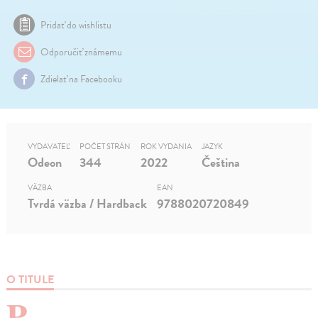
Pridať do wishlistu
Odporučiť známemu
Zdielať na Facebooku
VYDAVATEĽ
POČET STRÁN
ROK VYDANIA
JAZYK
Odeon
344
2022
Čeština
VÄZBA
EAN
Tvrdá väzba / Hardback
9788020720849
O TITULE
P