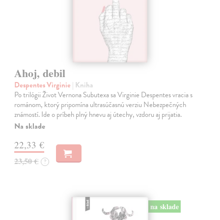
Ahoj, debil
Despentes Virginie
| Kniha
Po trilógii Život Vernona Subutexa sa Virginie Despentes vracia s
románom, ktorý pripomína ultrasúčasnú verziu Nebezpečných
známostí. Ide o príbeh plný hnevu aj útechy, vzdoru aj prijatia.
Na sklade
22,33 €
23,50 €
?
na sklade