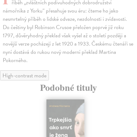
říběh „zvláštních podivuhodných dobrodružství
námořníka z Yorku“ přesahuje svou éru: čteme ho jako
nesmrtelný příběh o lidské odvaze, nezdolnosti i zvídavosti.
Do češtiny byl Robinson Crusoe přeložen poprvé již roku
1797, důvěryhodný překlad však vyšel až o století později a
novější verze pocházejí z let 1920 a 1933. Českému čtenáři se
nyní dostává do rukou nový moderní překlad Martina
Pokorného.
High-contrast mode
Podobné tituly