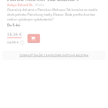
Aubyn Edward St.
| Kniha
Záverečný diel série o Patrickovi Melrosovi Tak konečne sa roztáča
okolo pohrebu Patrickovej matky Eleanor. Bude preňho život bez
rodičov vytúženým vyslobodením?
Do 5 dní
14,16 €
14,90 €
?
ZOBRAZIŤ ĎALŠIE Z KATEGÓRIE SVETOVÁ BELETRIA