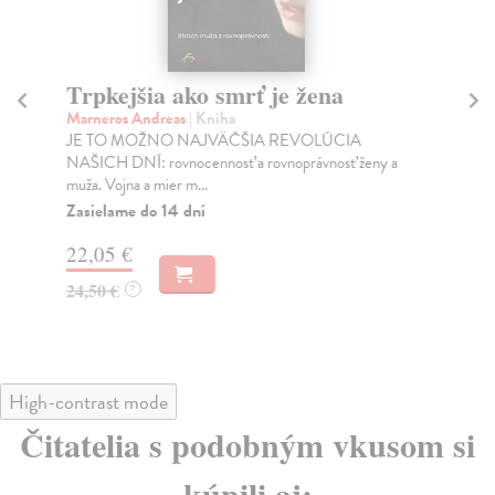
Trpkejšia ako smrť je žena
P
Marneros Andreas
| Kniha
Bor
JE TO MOŽNO NAJVÄČŠIA REVOLÚCIA
Tát
NAŠICH DNÍ: rovnocennosť a rovnoprávnosť ženy a
Bor
muža. Vojna a mier m...
Na
Zasielame do 14 dní
18
22,05 €
19
24,50 €
?
High-contrast mode
Čitatelia s podobným vkusom si
kúpili aj: