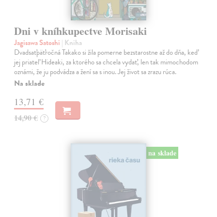
Dni v kníhkupectve Morisaki
Jagisawa Satoshi
| Kniha
Dvadsaťpäťročná Takako si žila pomerne bezstarostne až do dňa, keď
jej priateľ Hideaki, za ktorého sa chcela vydať, len tak mimochodom
oznámi, že ju podvádza a žení sa s inou. Jej život sa zrazu rúca.
Na sklade
13,71 €
14,90 €
?
na sklade