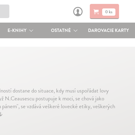
0 ks
E-KNIHY
OSTATNÉ
DAROVACIE KARTY
lností dostane do situace, kdy musí uspořádat lovy
ž N.Ceausescu postupuje k moci, se chová jako
ím pánem", se vzdává veškeré lovecké etiky, veškerých
↓