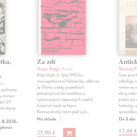
tka,
Za zdí
Antic
Hoyer Katja
| Kniha
Škvrnda F
u
Když došlo 3. října 1990 ke
Svet anti
znovusjednocení Německa, zdálo se,
odhaľuje n
iha
že Němci chtějí posledních
nielen na 
ľ, pohroma
jednačtyřicet let rozdělení a
ale aj makr
a, koniec
vyhrocených vzájemných vztahů
praktická 
áči 29.
konečně hodit za hlavu.
hodnoty, a
la dejiny
Komunistický režim padl a již…
spravodliv
Na sklade
Do 5 dní
?
1.8.2026,
vydania
13,48 
25,90 €