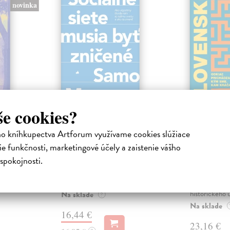
novinka
še cookies?
ejisté
Sociálne siete musia
Slovens
byť zničené
prichád
ho kníhkupectva Artforum využívame cookies slúžiace
sme. Ka
iha
Marec Samo
| Kniha
e funkčnosti, marketingové účely a zaistenie vášho
právěl o
Sociálne siete nám ubližujú ako
Mikloško Fra
spokojnosti.
o nejisté
jednotlivcom a kazia medziľudské
Monograficky
ý román
vzťahy, rozkladajú spoločnosť a
publikácia pri
def...
kľúčových pr
historického u
Na sklade
?
Na sklade
16,44 €
23,16 €