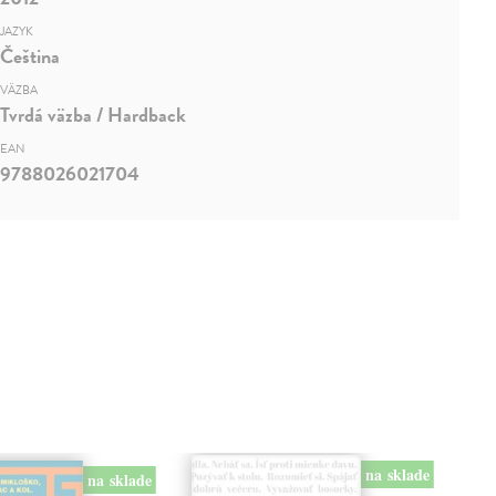
JAZYK
Čeština
VÄZBA
Tvrdá väzba / Hardback
EAN
9788026021704
na sklade
na sklade