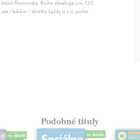
v lesích Rumunska. Kniha obsahuje cca. 130
ale i laikům - zkrátka každý si v ní počte.
Podobné tituly
na sklade
na sklade