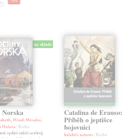
?
na sklade
y Norska
Catalina de Erauso:
Příběh o jeptišce
sabeth, Hroch Miroslav,
bojovnici
á Helena
| Kniha
ané vydání nabízí ucelený
kolektív autorov
| Kniha