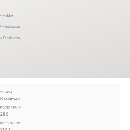
o wishlistu
iť známemu
na Facebooku
VYDAVATEĽ
Kassimex
POČET STRÁN
286
ROK VYDANIA
2012