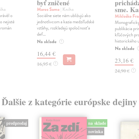
byť zničené
prichád
sme. Ka
iha
Marec Samo
| Kniha
právěl o
Sociálne siete nám ubližujú ako
Mikloško Fra
o nejisté
jednotlivcom a kazia medziľudské
Monograficky
ý román
vzťahy, rozkladajú spoločnosť a
publikácia pri
def...
kľúčových pr
historického u
Na sklade
?
Na sklade
16,44 €
23,16 €
16,95 €
?
24,90 €
?
Ďalšie z kategórie európske dejiny
predpredaj
na sklade
novinka