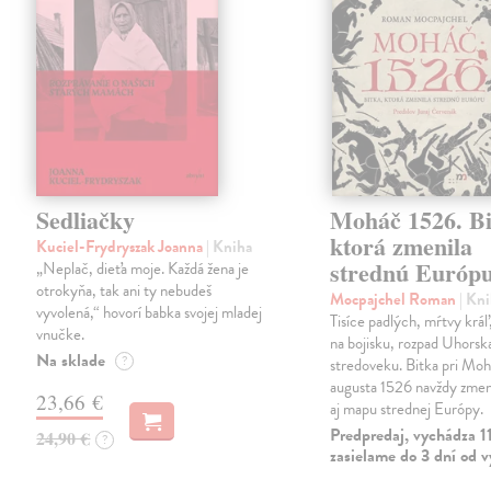
Sedliačky
Moháč 1526. Bi
ktorá zmenila
Kuciel-Frydryszak Joanna
| Kniha
strednú Európ
„Neplač, dieťa moje. Každá žena je
otrokyňa, tak ani ty nebudeš
Mocpajchel Roman
| Kn
vyvolená,“ hovorí babka svojej mladej
Tisíce padlých, mŕtvy krá
vnučke.
na bojisku, rozpad Uhorsk
Na sklade
?
stredoveku. Bitka pri Moh
augusta 1526 navždy zmeni
23,66 €
aj mapu strednej Európy.
Predpredaj, vychádza 1
24,90 €
?
zasielame do 3 dní od 