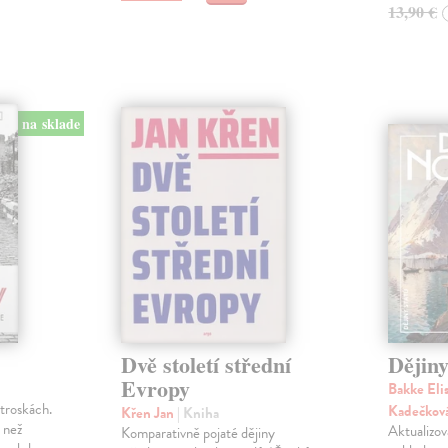
13,90 €
na sklade
Dvě století střední
Dějin
Evropy
Bakke Eli
troskách.
Kadečkov
Křen Jan
| Kniha
c než
Aktualizov
Komparativně pojaté dějiny