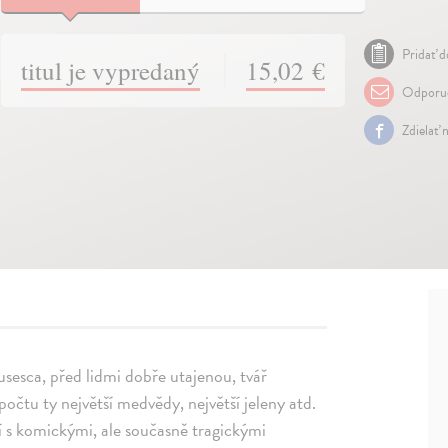
Pridať d
titul je vypredaný
15,02 €
Odporuč
Zdielať 
sesca, před lidmi dobře utajenou, tvář
počtu ty největší medvědy, největší jeleny atd.
ící s komickými, ale současně tragickými