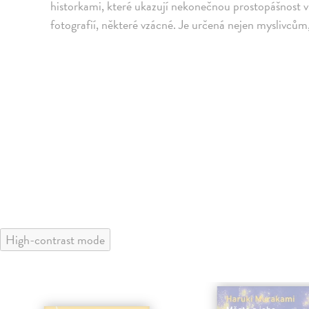
historkami, které ukazují nekonečnou prostopášnost 
fotografií, některé vzácné. Je určená nejen myslivcům, 
High-contrast mode