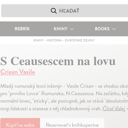
REBRÍK
KNIHY
BOOKS
KNIHY
-
HISTÓRIA
-
EURÓPSKE DEJINY
S Ceausescem na lovu
Crisan Vasile
Mladý rumunský lesní inženýr - Vasile Crisan - se shodou oko
pro "prvního Lovce" Rumunska, N.Ceausesca. Na začátku, kdy
normální lovec, "eticky", ale postupně, jak se stává "absolutn
stop lidskosti a stanese z něj chladnokrevný vrah.
Čítať ďalej
Kúpiť
na webe
Rezervovať v kníhkupectve