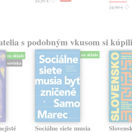
16,95 €
?
24,90 €
?
atelia s podobným vkusom si kúpili
na sklade
na sklade
novinka
ejisté
Sociálne siete musia
Slovens