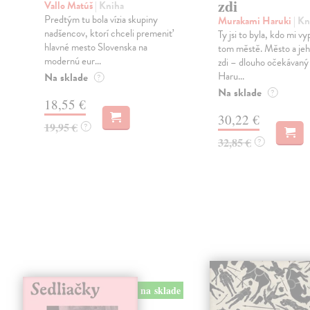
zdi
Vallo Matúš
| Kniha
Predtým tu bola vízia skupiny
Murakami Haruki
| Kn
nadšencov, ktorí chceli premeniť
Ty jsi to byla, kdo mi vy
hlavné mesto Slovenska na
tom městě. Město a jeh
modernú eur...
zdi – dlouho očekávan
Haru...
Na sklade
?
Na sklade
?
18,55 €
30,22 €
19,95 €
?
32,85 €
?
na sklade