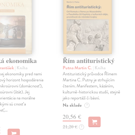
ká ekonomika
Řím antituristický
rantišek
| Kniha
Putna Martin C.
| Kniha
ckej ekonomiky pred nami
Antituristický průvodce Římem
ový horizont hospodárenia
Martina C. Putny je strhujícím
mikroúrovni (domácnosť),
čtením. Manifestem, kázáním,
oúrovni (štát). Jej
kulturně-historickou studií, stejně
orientácia na morálne
jako reportáží či básní.
kými sú cnosť a
Na sklade
?
osť,…
20,56 €
21,20 €
?
€