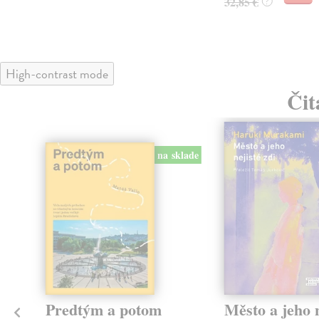
32,85 €
?
High-contrast mode
Čit
na sklade
Predtým a potom
Město a jeho n