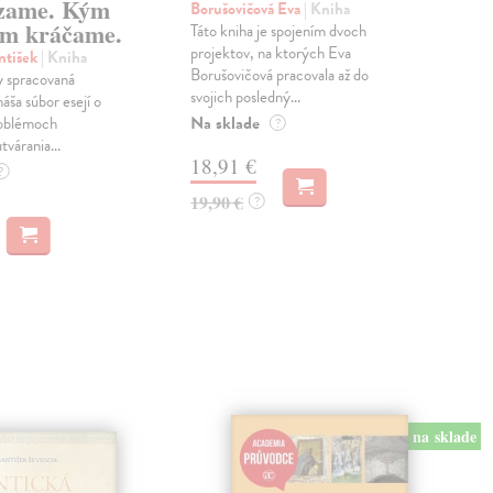
zame. Kým
Borušovičová Eva
| Kniha
Kun
m kráčame.
Táto kniha je spojením dvoch
Poma
projektov, na ktorých Eva
čty
ntišek
| Kniha
Borušovičová pracovala až do
naps
 spracovaná
svojich posledný...
česk
náša súbor esejí o
Na sklade
Na 
oblémoch
?
tvárania...
18,91 €
14
?
19,90 €
15,
?
na sklade