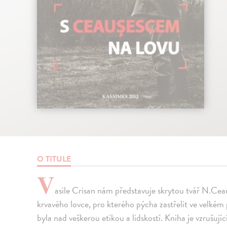
O TITULE
V
asile Crisan nám představuje skrytou tvář N.Ceau
krvavého lovce, pro kterého pýcha zastřelit ve velkém 
byla nad veškerou etikou a lidskostí. Kniha je vzrušuj