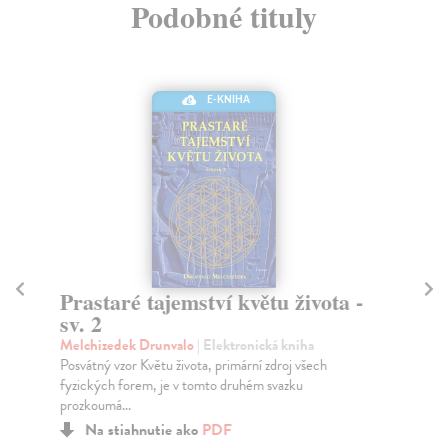
Podobné tituly
E-KNIHA
Prastaré tajemství květu života -
Pr
sv. 2
sv
Melchizedek Drunvalo
| Elektronická kniha
Me
Posvátný vzor Květu života, primární zdroj všech
Kdy
fyzických forem, je v tomto druhém svazku
vzo
prozkoumá...
Na stiahnutie ako
PDF