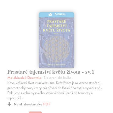
E-KNIHA
Prastaré tajemství květu života - sv.1
Melchizedek Drunvalo
| Elektronická kniha
Kdysi veškerý život v univerzu znal Květ života jako vzorec stvoření –
geometrický tvar, který nás přivádí do fyzického bytí a vyvádí z něj.
Pak jsme z velmi vysokého stavu vědomí upadli do temnoty a
zapomněli…
Na stiahnutie ako
PDF