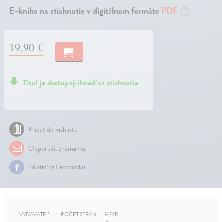
E-kniha na stiahnutie v digitálnom formáte
PDF
?
19,90 €
Titul je dostupný ihneď na stiahnutie
Pridať do wishlistu
Odporučiť známemu
Zdielať na Facebooku
VYDAVATEĽ
POČET STRÁN
JAZYK