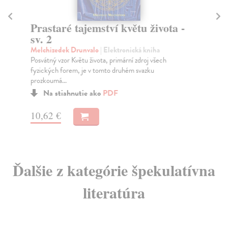
Prastaré tajemství květu života -
Pr
sv. 2
sv
Melchizedek Drunvalo
| Elektronická kniha
Me
Posvátný vzor Květu života, primární zdroj všech
Kdy
fyzických forem, je v tomto druhém svazku
vzo
prozkoumá...
Na stiahnutie ako
PDF
10
10,62 €
Ďalšie z kategórie špekulatívna
literatúra