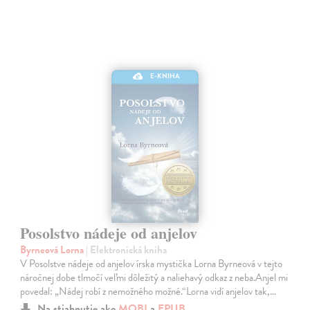
E-KNIHA
Posolstvo nádeje od anjelov
Byrneová Lorna
| Elektronická kniha
V Posolstve nádeje od anjelov írska mystička Lorna Byrneová v tejto
náročnej dobe tlmočí veľmi dôležitý a naliehavý odkaz z neba.Anjel mi
povedal: „Nádej robí z nemožného možné.“Lorna vidí anjelov tak,…
Na stiahnutie ako
MOBI
a
EPUB