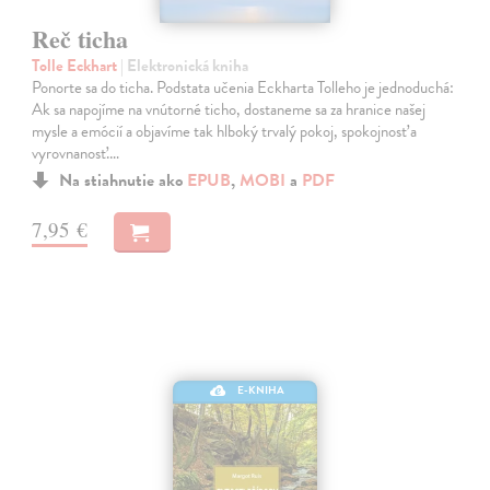
Reč ticha
Tolle Eckhart
| Elektronická kniha
Ponorte sa do ticha. Podstata učenia Eckharta Tolleho je jednoduchá:
Ak sa napojíme na vnútorné ticho, dostaneme sa za hranice našej
mysle a emócií a objavíme tak hlboký trvalý pokoj, spokojnosť a
vyrovnanosť.…
Na stiahnutie ako
EPUB
,
MOBI
a
PDF
7,95 €
E-KNIHA