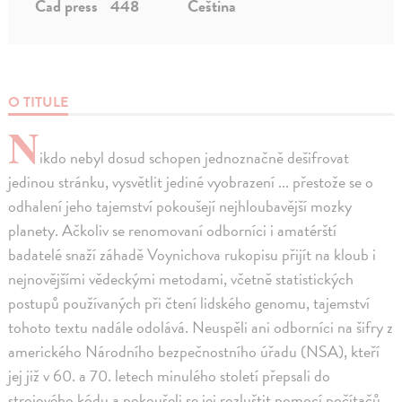
Cad press
448
Čeština
O TITULE
N
ikdo nebyl dosud schopen jednoznačně dešifrovat
jedinou stránku, vysvětlit jediné vyobrazení ... přestože se o
odhalení jeho tajemství pokoušejí nejhloubavější mozky
planety. Ačkoliv se renomovaní odborníci i amatérští
badatelé snaží záhadě Voynichova rukopisu přijít na kloub i
nejnovějšími vědeckými metodami, včetně statistických
postupů používaných při čtení lidského genomu, tajemství
tohoto textu nadále odolává. Neuspěli ani odborníci na šifry z
amerického Národního bezpečnostního úřadu (NSA), kteří
jej již v 60. a 70. letech minulého století přepsali do
strojového kódu a pokoušeli se jej rozluštit pomocí počítačů,