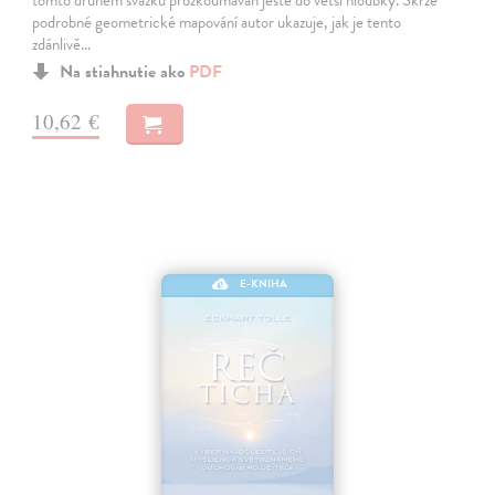
tomto druhém svazku prozkoumáván ještě do větší hloubky. Skrze
podrobné geometrické mapování autor ukazuje, jak je tento
zdánlivě…
Na stiahnutie ako
PDF
10,62 €
E-KNIHA