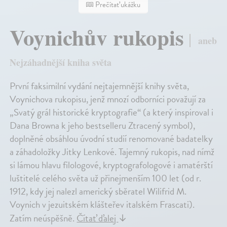
Prečítať ukážku
Voynichův rukopis
aneb
Nejzáhadnější kniha světa
První faksimilní vydání nejtajemnější knihy světa,
Voynichova rukopisu, jenž mnozí odborníci považují za
„Svatý grál historické kryptografie“ (a který inspiroval i
Dana Browna k jeho bestselleru Ztracený symbol),
doplněné obsáhlou úvodní studií renomované badatelky
a záhadoložky Jitky Lenkové. Tajemný rukopis, nad nímž
si lámou hlavu filologové, kryptografologové i amatérští
luštitelé celého světa už přinejmenším 100 let (od r.
1912, kdy jej nalezl americký sběratel Wilifrid M.
Voynich v jezuitském klášteřev italském Frascati).
Zatím neúspěšně.
Čítať ďalej
↓