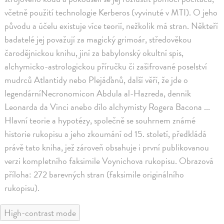
včetně použití technologie Kerberos (vyvinuté v MTI). O jeho
původu a účelu existuje více teorií, nežkolik má stran. Někteří
badatelé jej považují za magický grimoár, středověkou
čarodějnickou knihu, jiní za babylonský okultní spis,
alchymicko-astrologickou příručku či zašifrované poselství
mudrců Atlantidy nebo Plejáďanů, další věří, že jde o
legendárníNecronomicon Abdula al-Hazreda, dennik
Leonarda da Vinci anebo dílo alchymisty Rogera Bacona ...
Hlavní teorie a hypotézy, společně se souhrnem známé
historie rukopisu a jeho zkoumání od 15. století, předkládá
právě tato kniha, jež zároveň obsahuje i první publikovanou
verzi kompletního faksimile Voynichova rukopisu. Obrazová
příloha: 272 barevných stran (faksimile originálního
rukopisu).
High-contrast mode