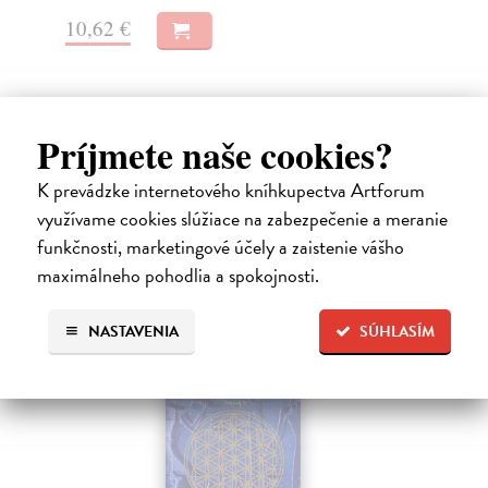
10
10,62 €
Príjmete naše cookies?
High-contrast mode
Čitatelia s podobným vkusom si
K prevádzke internetového kníhkupectva Artforum
využívame cookies slúžiace na zabezpečenie a meranie
kúpili aj:
funkčnosti, marketingové účely a zaistenie vášho
maximálneho pohodlia a spokojnosti.
NASTAVENIA
SÚHLASÍM
E-KNIHA