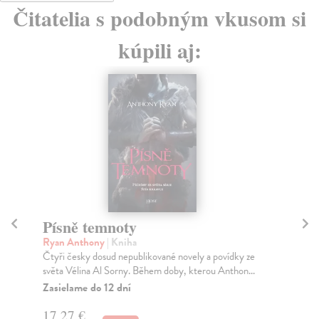
Čitatelia s podobným vkusom si
kúpili aj:
Písně temnoty
Z
Ryan Anthony
| Kniha
Na
Čtyři česky dosud nepublikované novely a povídky ze
Obz
světa Vélina Al Sorny. Během doby, kterou Anthon...
dub
p...
Zasielame do 12 dní
Za
17,27 €