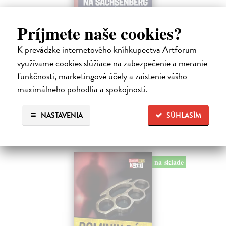
Tramwaj na Sachsenberg
Príjmete naše cookies?
Sagitarius Petr
| Kniha
K prevádzke internetového kníhkupectva Artforum
Tramwaj Cafe je kavárna v polském Těšíně a zároveň místo, kde se
sbíhají všechny nitky související s dalším brutálním zločinem, který
využívame cookies slúžiace na zabezpečenie a meranie
musí vyřešit Roman Saran, major ostravské kriminálky, a jeho tým.
funkčnosti, marketingové účely a zaistenie vášho
Jak…
maximálneho pohodlia a spokojnosti.
Zasielame do 12 dní
15,91 €
NASTAVENIA
SÚHLASÍM
16,40 €
?
na sklade