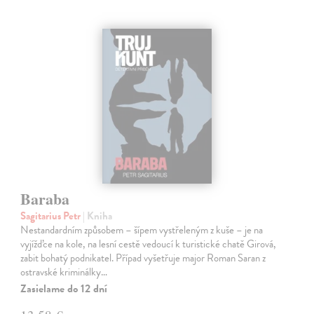
Baraba
Sagitarius Petr
| Kniha
Nestandardním způsobem – šípem vystřeleným z kuše – je na
vyjížďce na kole, na lesní cestě vedoucí k turistické chatě Girová,
zabit bohatý podnikatel. Případ vyšetřuje major Roman Saran z
ostravské kriminálky…
Zasielame do 12 dní