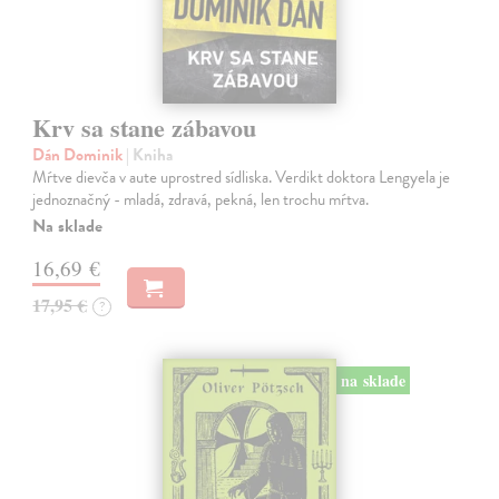
Krv sa stane zábavou
Dán Dominik
| Kniha
Mŕtve dievča v aute uprostred sídliska. Verdikt doktora Lengyela je
jednoznačný - mladá, zdravá, pekná, len trochu mŕtva.
Na sklade
16,69 €
17,95 €
?
na sklade