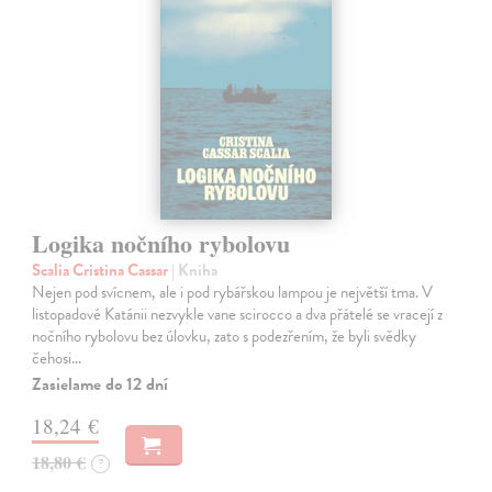
Logika nočního rybolovu
Scalia Cristina Cassar
| Kniha
Nejen pod svícnem, ale i pod rybářskou lampou je největší tma. V
listopadové Katánii nezvykle vane scirocco a dva přátelé se vracejí z
nočního rybolovu bez úlovku, zato s podezřením, že byli svědky
čehosi…
Zasielame do 12 dní
18,24 €
18,80 €
?