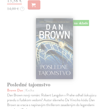
13,58 €
14,00 €
?
na sklade
Posledné tajomstvo
Brown Dan
| Kniha
Dan Brown nový román: Robert Langdon v Prahe odhalí šokujúcu
pravdu o ľudskom vedomí! Autor slávneho Da Vinciho kódu Dan
Brown sa vracia s napínavým thrillerom zasadeným do legendami