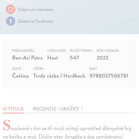
Odporučiť známemu
Zdielať na Facebooku
PREKLADATEĽ
VYDAVATEĽ
POČET STRÁN
ROK VYDANIA
Ben-Ari Petra
Host
547
2022
JAZYK
VÄZBA
EAN
Čeština
Tvrdá väzba / Hardback
9788027506781
O TITULE
RECENZIE / UKÁŽKY
1
S
oučasně s tím se tři muži ocitají uprostřed důmyslné hry
na kočku a myš. Dívčin otec Jongdže a dva zaměstnanci