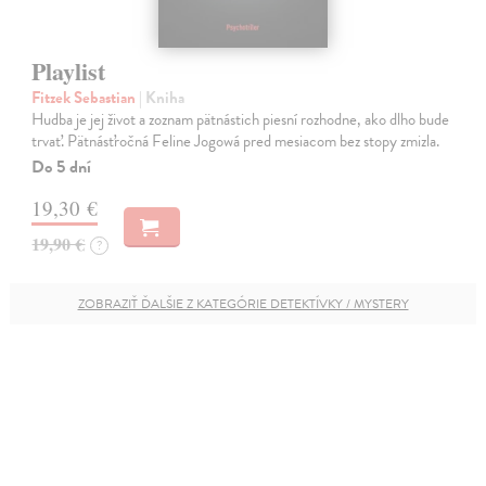
Playlist
Fitzek Sebastian
| Kniha
Hudba je jej život a zoznam pätnástich piesní rozhodne, ako dlho bude
trvať. Pätnásťročná Feline Jogowá pred mesiacom bez stopy zmizla.
Do 5 dní
19,30 €
19,90 €
?
ZOBRAZIŤ ĎALŠIE Z KATEGÓRIE DETEKTÍVKY / MYSTERY