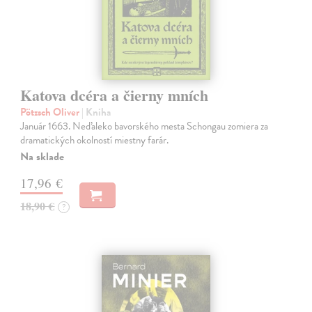
Katova dcéra a čierny mních
Pötzsch Oliver
| Kniha
Január 1663. Neďaleko bavorského mesta Schongau zomiera za
dramatických okolností miestny farár.
Na sklade
17,96 €
18,90 €
?