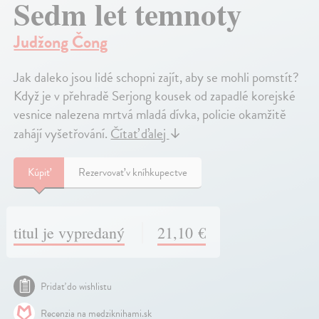
Sedm let temnoty
Judžong Čong
Jak daleko jsou lidé schopni zajít, aby se mohli pomstít?
Když je v přehradě Serjong kousek od zapadlé korejské
vesnice nalezena mrtvá mladá dívka, policie okamžitě
zahájí vyšetřování.
Čítať ďalej
↓
Kúpiť
Rezervovať v kníhkupectve
titul je vypredaný
21,10 €
Pridať do wishlistu
Recenzia na medziknihami.sk