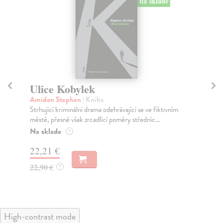
na sklade
Ulice Kobylek
S
Amidon Stephen
| Kniha
Adl
Strhující kriminální drama odehrávající se ve fiktivním
Car
městě, přesně však zrcadlící poměry středníc...
des
Na sklade
Za
?
22,21 €
22
22,90 €
23
?
High-contrast mode