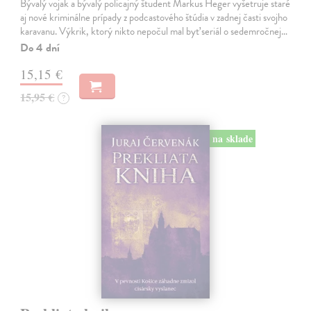
Bývalý vojak a bývalý policajný študent Markus Heger vyšetruje staré
aj nové kriminálne prípady z podcastového štúdia v zadnej časti svojho
karavanu. Výkrik, ktorý nikto nepočul mal byť seriál o sedemročnej…
Do 4 dní
15,15 €
15,95 €
?
na sklade