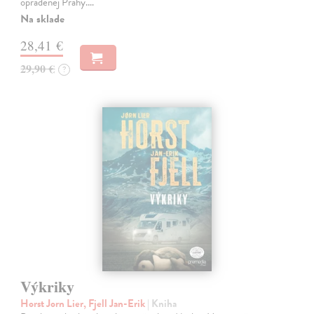
opradenej Prahy.…
Na sklade
28,41 €
29,90 €
?
Výkriky
Horst Jorn Lier, Fjell Jan-Erik
| Kniha