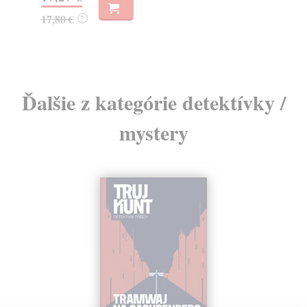
13
17,80 €
?
14
Ďalšie z kategórie detektívky /
mystery