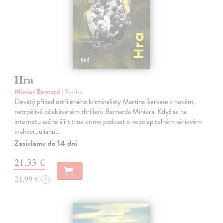
Hra
Minier Bernard
| Kniha
Devátý případ ostříleného kriminalisty Martina Servaze v novém,
netrpělivě očekávaném thrilleru Bernarda Miniera. Když se na
internetu začne šířit true crime podcast o nepolapitelném sériovém
vrahovi Julianu…
Zasielame do 14 dní
21,33 €
21,99 €
?