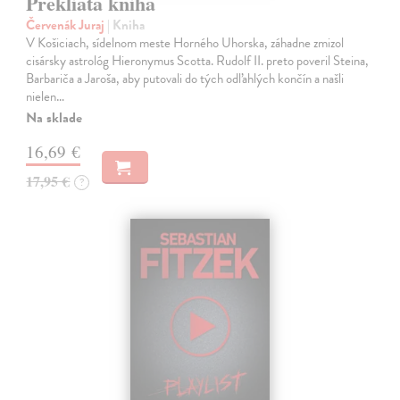
Prekliata kniha
Červenák Juraj
| Kniha
V Košiciach, sídelnom meste Horného Uhorska, záhadne zmizol
cisársky astrológ Hieronymus Scotta. Rudolf II. preto poveril Steina,
Barbariča a Jaroša, aby putovali do tých odľahlých končín a našli
nielen…
Na sklade
16,69 €
17,95 €
?