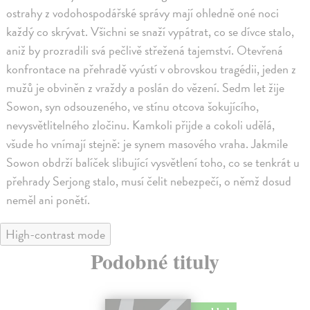
ostrahy z vodohospodářské správy mají ohledně oné noci
každý co skrývat. Všichni se snaží vypátrat, co se dívce stalo,
aniž by prozradili svá pečlivě střežená tajemství. Otevřená
konfrontace na přehradě vyústí v obrovskou tragédii, jeden z
mužů je obviněn z vraždy a poslán do vězení. Sedm let žije
Sowon, syn odsouzeného, ve stínu otcova šokujícího,
nevysvětlitelného zločinu. Kamkoli přijde a cokoli udělá,
všude ho vnímají stejně: je synem masového vraha. Jakmile
Sowon obdrží balíček slibující vysvětlení toho, co se tenkrát u
přehrady Serjong stalo, musí čelit nebezpečí, o němž dosud
neměl ani ponětí.
High-contrast mode
Podobné tituly