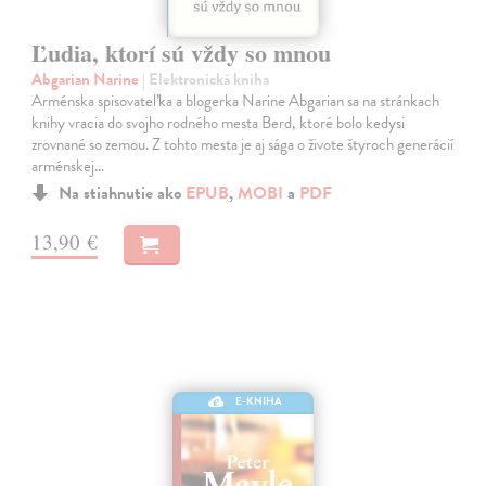
Ľudia, ktorí sú vždy so mnou
Abgarian Narine
| Elektronická kniha
Arménska spisovateľka a blogerka Narine Abgarian sa na stránkach
knihy vracia do svojho rodného mesta Berd, ktoré bolo kedysi
zrovnané so zemou. Z tohto mesta je aj sága o živote štyroch generácií
arménskej…
Na stiahnutie ako
EPUB
,
MOBI
a
PDF
13,90 €
E-KNIHA