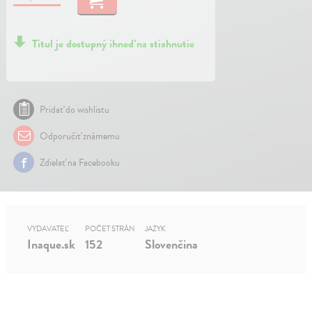
Titul je dostupný ihneď na stiahnutie
Pridať do wishlistu
Odporučiť známemu
Zdielať na Facebooku
VYDAVATEĽ
POČET STRÁN
JAZYK
Inaque.sk
152
Slovenčina