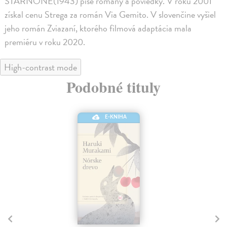
STARNONE(1943) píše romány a poviedky. V roku 2001
získal cenu Strega za román Via Gemito. V slovenčine vyšiel
jeho román Zviazaní, ktorého filmová adaptácia mala
premiéru v roku 2020.
High-contrast mode
Podobné tituly
E-KNIHA