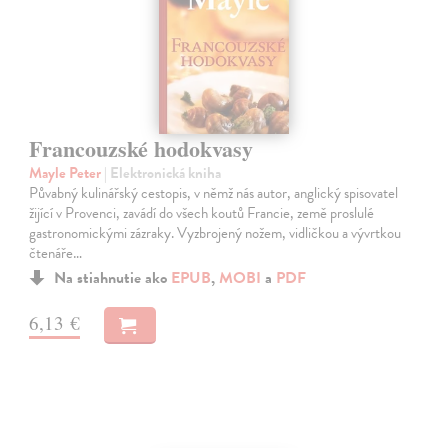
Francouzské hodokvasy
Mayle Peter
| Elektronická kniha
Půvabný kulinářský cestopis, v němž nás autor, anglický spisovatel
žijící v Provenci, zavádí do všech koutů Francie, země proslulé
gastronomickými zázraky. Vyzbrojený nožem, vidličkou a vývrtkou
čtenáře…
Na stiahnutie ako
EPUB
,
MOBI
a
PDF
6,13 €