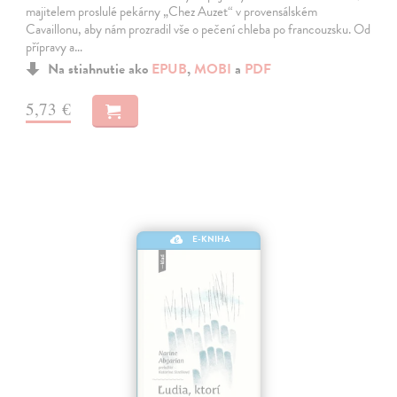
majitelem proslulé pekárny „Chez Auzet“ v provensálském
Cavaillonu, aby nám prozradil vše o pečení chleba po francouzsku. Od
přípravy a…
Na stiahnutie ako
EPUB
,
MOBI
a
PDF
5,73 €
E-KNIHA