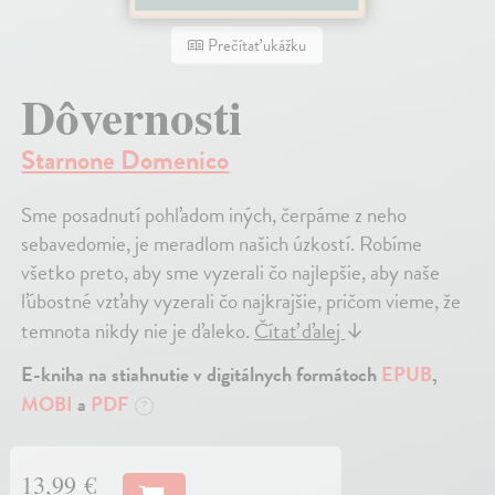
Prečítať ukážku
Dôvernosti
Starnone Domenico
Sme posadnutí pohľadom iných, čerpáme z neho
sebavedomie, je meradlom našich úzkostí. Robíme
všetko preto, aby sme vyzerali čo najlepšie, aby naše
ľúbostné vzťahy vyzerali čo najkrajšie, pričom vieme, že
temnota nikdy nie je ďaleko.
Čítať ďalej
↓
E-kniha na stiahnutie v digitálnych formátoch
EPUB
,
MOBI
a
PDF
?
13,99 €