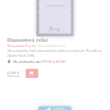
Diamantová reťaz
Maupassant Guy de
| Elektronická kniha
Tak to dopadne, keď si žena nemá čo obliecť na večierok. Poviedka zo
Zlatého fondu SME.
Na stiahnutie ako
EPUB
a
MOBI
0,99 €
E-KNIHA