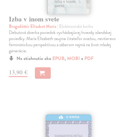
Izba v inom svete
Bragadóttir Elísabet María
| Elektronická kniha
Debutová zbierka poviedok vychádzajúcej hviezdy islandskej
poviedky. María Elízabeth zaujme čitateľov sviežou, nevtieravo
feministickou perspektívou a záberom najmä na život mladej
generácie.
Na stiahnutie ako
EPUB
,
MOBI
a
PDF
13,90 €
E-KNIHA