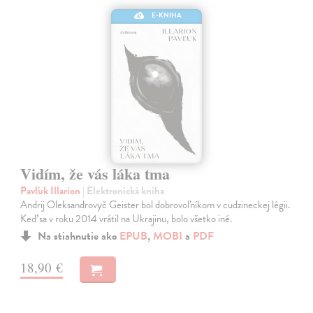
E-KNIHA
Vidím, že vás láka tma
Pavľuk Illarion
| Elektronická kniha
Andrij Oleksandrovyč Geister bol dobrovoľníkom v cudzineckej légii.
Keď sa v roku 2014 vrátil na Ukrajinu, bolo všetko iné.
Na stiahnutie ako
EPUB
,
MOBI
a
PDF
18,90 €