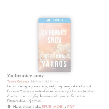
E-KNIHA
Za hranice snov
Yarros Rebecca
| Elektronická kniha
Láska si vás nájde práve vtedy, keď ju najmenej čakáte Poručík
Grayson Masters sa sústredí na ukončenie výcviku na vrtuľníkoch
Apache – no rozptyľuje ho nová spolubývajúca Samantha
Fitzgeraldová. Jej drzosť…
Na stiahnutie ako
EPUB
,
MOBI
a
PDF