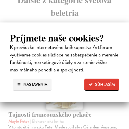
beletria
Príjmete naše cookies?
K prevádzke internetového kníhkupectva Artforum
E-KNIHA
využívame cookies slúžiace na zabezpečenie a meranie
funkčnosti, marketingové účely a zaistenie vášho
maximálneho pohodlia a spokojnosti.
NASTAVENIA
SÚHLASÍM
Tajnosti francouzského pekaře
Mayle Peter
| Elektronická kniha
V tomto útlém svazku Peter Mayle spojil síly s Gérardem Auzetem,