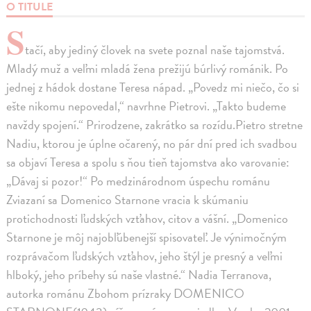
O TITULE
S
tačí, aby jediný človek na svete poznal naše tajomstvá.
Mladý muž a veľmi mladá žena prežijú búrlivý románik. Po
jednej z hádok dostane Teresa nápad. „Povedz mi niečo, čo si
ešte nikomu nepovedal,“ navrhne Pietrovi. „Takto budeme
navždy spojení.“ Prirodzene, zakrátko sa rozídu.Pietro stretne
Nadiu, ktorou je úplne očarený, no pár dní pred ich svadbou
sa objaví Teresa a spolu s ňou tieň tajomstva ako varovanie:
„Dávaj si pozor!“ Po medzinárodnom úspechu románu
Zviazaní sa Domenico Starnone vracia k skúmaniu
protichodnosti ľudských vzťahov, citov a vášní. „Domenico
Starnone je môj najobľúbenejší spisovateľ. Je výnimočným
rozprávačom ľudských vzťahov, jeho štýl je presný a veľmi
hlboký, jeho príbehy sú naše vlastné.“ Nadia Terranova,
autorka románu Zbohom prízraky DOMENICO