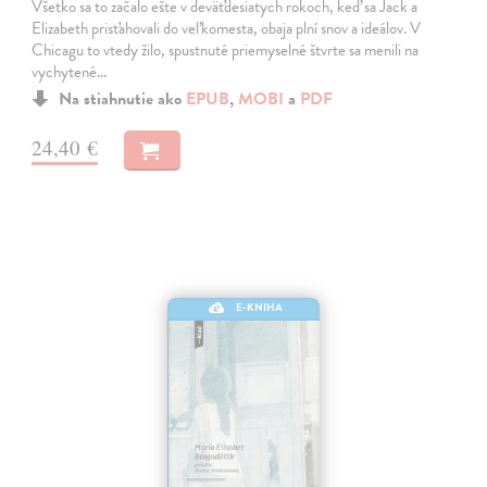
Všetko sa to začalo ešte v deväťdesiatych rokoch, keď sa Jack a
Elizabeth prisťahovali do veľkomesta, obaja plní snov a ideálov. V
Chicagu to vtedy žilo, spustnuté priemyselné štvrte sa menili na
vychytené…
Na stiahnutie ako
EPUB
,
MOBI
a
PDF
24,40 €
E-KNIHA