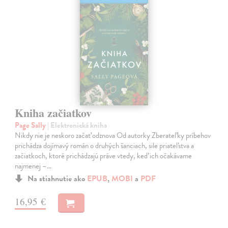
Kniha začiatkov
Page Sally
| Elektronická kniha
Nikdy nie je neskoro začať odznova Od autorky Zberateľky príbehov
prichádza dojímavý román o druhých šanciach, sile priateľstva a
začiatkoch, ktoré prichádzajú práve vtedy, keď ich očakávame
najmenej –…
Na stiahnutie ako
EPUB
,
MOBI
a
PDF
16,95 €