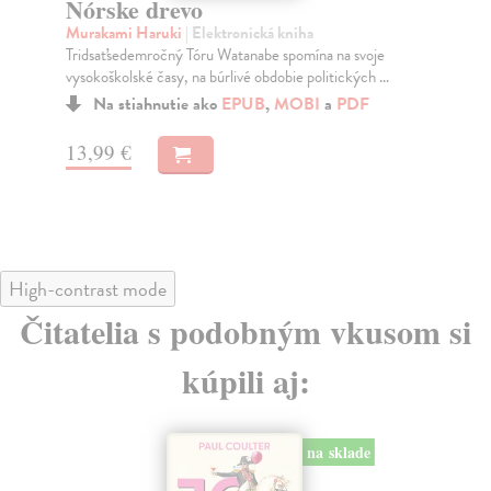
Wellness
Iz
Hill Nathan
| Elektronická kniha
Bra
Všetko sa to začalo ešte v deväťdesiatych rokoch, keď
Deb
sa Jack a Elizabeth prisťahovali do veľkomesta...
isl
Na stiahnutie ako
EPUB
,
MOBI
a
PDF
24,40 €
13
High-contrast mode
Čitatelia s podobným vkusom si
kúpili aj:
na sklade