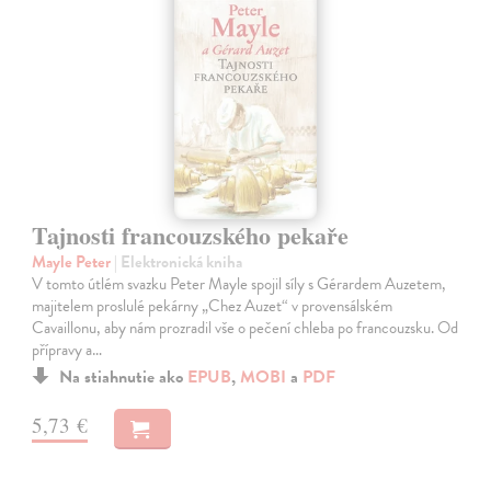
Tajnosti francouzského pekaře
Mayle Peter
| Elektronická kniha
V tomto útlém svazku Peter Mayle spojil síly s Gérardem Auzetem,
majitelem proslulé pekárny „Chez Auzet“ v provensálském
Cavaillonu, aby nám prozradil vše o pečení chleba po francouzsku. Od
přípravy a…
Na stiahnutie ako
EPUB
,
MOBI
a
PDF
5,73 €