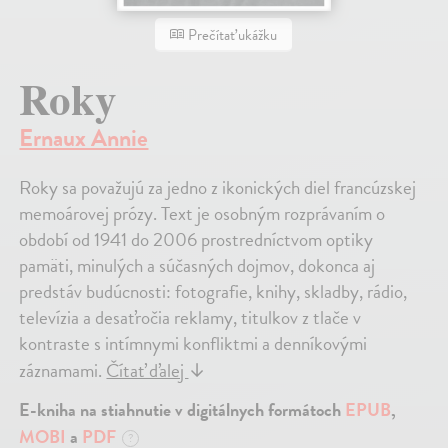
Prečítať ukážku
Roky
Ernaux Annie
Roky sa považujú za jedno z ikonických diel francúzskej
memoárovej prózy. Text je osobným rozprávaním o
období od 1941 do 2006 prostredníctvom optiky
pamäti, minulých a súčasných dojmov, dokonca aj
predstáv budúcnosti: fotografie, knihy, skladby, rádio,
televízia a desaťročia reklamy, titulkov z tlače v
kontraste s intímnymi konfliktmi a denníkovými
záznamami.
Čítať ďalej
↓
E-kniha na stiahnutie v digitálnych formátoch
EPUB
,
MOBI
a
PDF
?