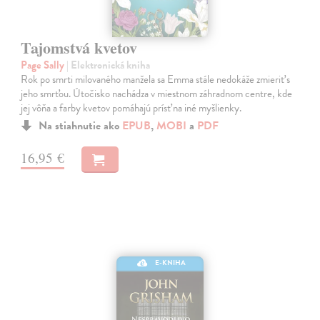
Tajomstvá kvetov
Page Sally
| Elektronická kniha
Rok po smrti milovaného manžela sa Emma stále nedokáže zmieriť s
jeho smrťou. Útočisko nachádza v miestnom záhradnom centre, kde
jej vôňa a farby kvetov pomáhajú prísť na iné myšlienky.
Na stiahnutie ako
EPUB
,
MOBI
a
PDF
16,95 €
E-KNIHA