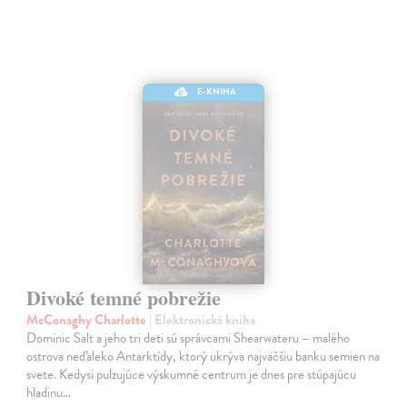
E-KNIHA
Divoké temné pobrežie
McConaghy Charlotte
| Elektronická kniha
Dominic Salt a jeho tri deti sú správcami Shearwateru – malého
ostrova neďaleko Antarktídy, ktorý ukrýva najväčšiu banku semien na
svete. Kedysi pulzujúce výskumné centrum je dnes pre stúpajúcu
hladinu…