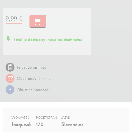
9,99 €
Titul je dostupný ihneď na stiahnutie
Pridať do wishlistu
Odporučiť známemu
Zdielať na Facebooku
VYDAVATEĽ
POČET STRÁN
JAZYK
Inaque.sk
170
Slovenčina