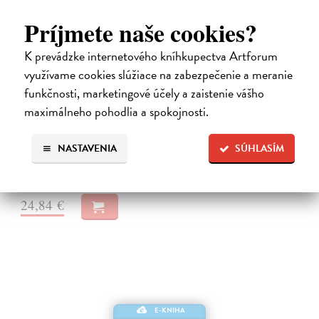
Príjmete naše cookies?
K prevádzke internetového kníhkupectva Artforum
využívame cookies slúžiace na zabezpečenie a meranie
Město a jeho nejisté zdi
funkčnosti, marketingové účely a zaistenie vášho
Murakami Haruki
| Elektronická kniha
maximálneho pohodlia a spokojnosti.
Město a jeho nejisté zdi – dlouho očekávaný román Harukiho
Murakamiho volně navazuje na autorovu starší novelu z roku 1980 a
tematicky se prolíná s jeho kultovním dílem Konec světa & Hard-
NASTAVENIA
SÚHLASÍM
boiled Wonderland.…
Na stiahnutie ako
EPUB
a
MOBI
24,84 €
E-KNIHA