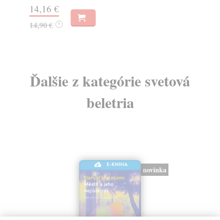
14,16 €
15
14,90 €
15
?
Ďalšie z kategórie svetová
beletria
E-KNIHA
novinka