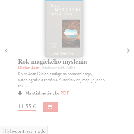
Rok magického myslenia
M
Didion Joan
| Elektronická kniha
Mo
Kniha Joan Didion osciluje na pomedzí eseje,
Pre
autobiografie a románu. Autorka v nej mapuje jeden
mla
rok ...
Na stiahnutie ako
PDF
9,
11,55 €
High-contrast mode