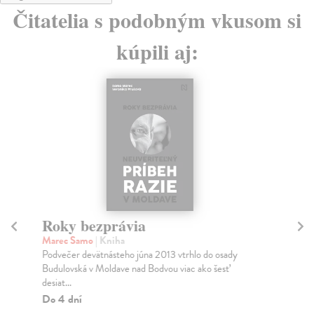
Čitatelia s podobným vkusom si
kúpili aj:
Roky bezprávia
Ti
Marec Samo
| Kniha
Mo
Podvečer devätnásteho júna 2013 vtrhlo do osady
Boh
Budulovská v Moldave nad Bodvou viac ako šesť
otc
desiat...
mat
Do 4 dní
Do