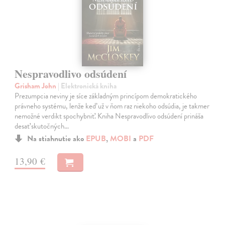
Nespravodlivo odsúdení
Grisham John
| Elektronická kniha
Prezumpcia neviny je síce základným princípom demokratického
právneho systému, lenže keď už v ňom raz niekoho odsúdia, je takmer
nemožné verdikt spochybniť. Kniha Nespravodlivo odsúdení prináša
desať skutočných…
Na stiahnutie ako
EPUB
,
MOBI
a
PDF
13,90 €