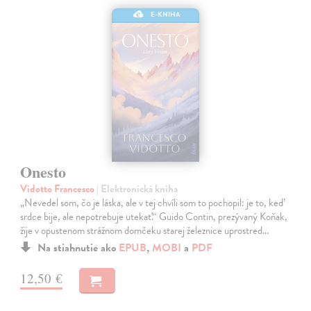
E-KNIHA
Onesto
Vidotto Francesco
| Elektronická kniha
„Nevedel som, čo je láska, ale v tej chvíli som to pochopil: je to, keď
srdce bije, ale nepotrebuje utekať.“ Guido Contin, prezývaný Koňak,
žije v opustenom strážnom domčeku starej železnice uprostred…
Na stiahnutie ako
EPUB
,
MOBI
a
PDF
12,50 €