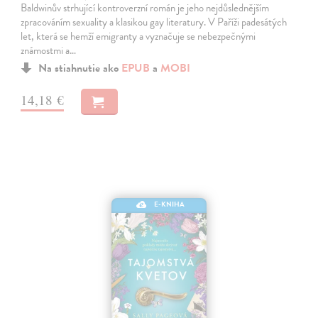
Baldwinův strhující kontroverzní román je jeho nejdůslednějším
zpracováním sexuality a klasikou gay literatury. V Paříži padesátých
let, která se hemží emigranty a vyznačuje se nebezpečnými
známostmi a…
Na stiahnutie ako
EPUB
a
MOBI
14,18 €
E-KNIHA