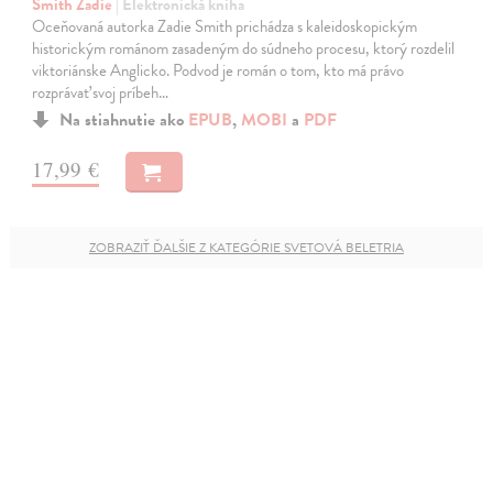
Smith Zadie
| Elektronická kniha
Oceňovaná autorka Zadie Smith prichádza s kaleidoskopickým
historickým románom zasadeným do súdneho procesu, ktorý rozdelil
viktoriánske Anglicko. Podvod je román o tom, kto má právo
rozprávať svoj príbeh…
Na stiahnutie ako
EPUB
,
MOBI
a
PDF
17,99 €
ZOBRAZIŤ ĎALŠIE Z KATEGÓRIE SVETOVÁ BELETRIA