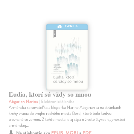
E-KNIHA
Ľudia, ktorí sú vždy so mnou
Abgarian Narine
| Elektronická kniha
Arménska spisovateľka a blogerka Narine Abgarian sa na stránkach
knihy vracia do svojho rodného mesta Berd, ktoré bolo kedysi
zrovnané so zemou. Z tohto mesta je aj sága o živote štyroch generácií
arménskej…
Na stiahnutie ako
EPUB
,
MOBI
a
PDF