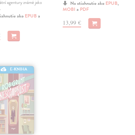
átní agentury známé jako
Na stiahnutie ako
EPUB
,
…
MOBI
a
PDF
iahnutie ako
EPUB
a
13,99 €
€
E-KNIHA