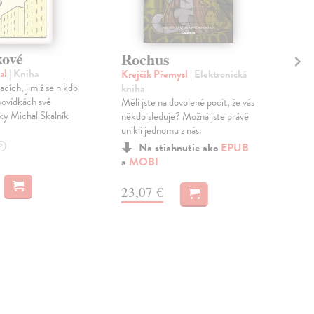
ové
Rochus
Ža
di
al
| Kniha
Krejčík Přemysl
| Elektronická
acích, jimiž se nikdo
kniha
Cha
povídkách své
Měli jste na dovolené pocit, že vás
kni
ky Michal Skalník
někdo sleduje? Možná jste právě
Mají
unikli jednomu z nás.
na t
měs
Na stiahnutie ako
EPUB
?
dávn
a
MOBI
23,07 €
MO
9,