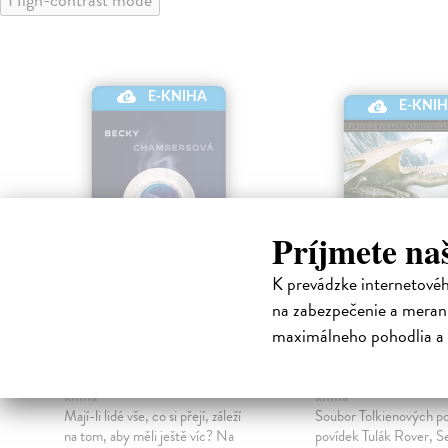
E-KNIHA
E-KNI
Príjmete na
K prevádzke internetové
na zabezpečenie a merani
Žalm pro
Příběhy z
maximálneho pohodlia a 
divostrojné
nebezpečné ří
Chambers Becky
| Elektronická
Tolkien J.R.R.
| Elekt
kniha
kniha
Mají-li lidé vše, co si přejí, záleží
Soubor Tolkienových p
na tom, aby měli ještě víc? Na
povídek Tulák Rover, Sed