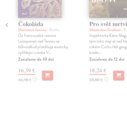
é
Čokoláda
Pro svět mrtv
Harrisová Joanne
| Kniha
Masterton Graham
| K
Do francouzské vesnice
Inspektorka Katie Magui
Lansquenet nad Tannou se
tým toho mají až nad hl
bůhvíodkud přistěhuje exoticky
irském Corku řádí gang
vyhlížející cizinka V...
krade...
Zasielame do 10 dní
Zasielame do 12 dní
16,39 €
18,24 €
16,90 €
18,80 €
?
?