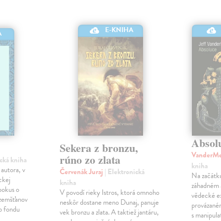
E-KNIHA
A
Absol
Sekera z bronzu,
VanderMe
rúno zo zlata
ická kniha
kniha
autora, v
Červenák Juraj
| Elektronická
Na začátk
ckej
kniha
záhadném 
pokus o
V povodí rieky Istros, ktorá omnoho
vědecké e
ozemšťanov
neskôr dostane meno Dunaj, panuje
provázané
ho fondu
vek bronzu a zlata. A taktiež jantáru,
s manipula