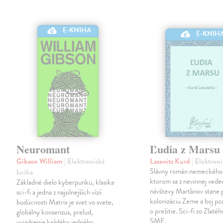
E-KNIHA
E-KNIH
Neuromant
Ľudia z Marsu
Gibson William
| Elektronická
Lasswitz Kurd
| Elektron
Slávny román nemeckého 
kniha
ktorom sa z nevinnej vede
Základné dielo kyberpunku, klasika
návštevy Marťanov stane 
sci-fi a jedna z najsilnejších vízií
kolonizáciu Zeme a boj p
budúcnosti Matrix je svet vo svete,
o prežitie. Sci-fi zo Zlaté
globálny konsenzus, prelud,
SME.
vyjadrenie každého jedného