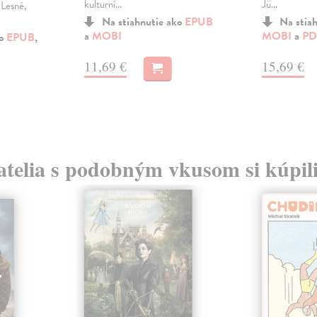
kulturní...
Jü...
 Lesné,
Na stiahnutie ako
EPUB
Na stia
a
MOBI
MOBI
a
PD
ko
EPUB
,
11,69 €
15,69 €
atelia s podobným vkusom si kúpili