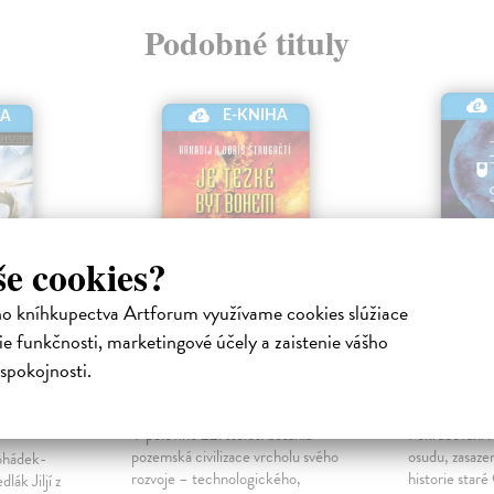
Podobné tituly
E-KNIHA
HA
še cookies?
ho kníhkupectva Artforum využívame cookies slúžiace
e funkčnosti, marketingové účely a zaistenie vášho
Je těžké být bohem
Jenž uto
spokojnosti.
še
Strugačtí Arkadij a Boris
|
Parker-Chan
Elektronická kniha
Elektronická
ronická
V polovině 22. století dosáhla
Pokračování r
pozemská civilizace vrcholu svého
osudu, zasaze
ohádek-
rozvoje – technologického,
historie staré
lák Jiljí z