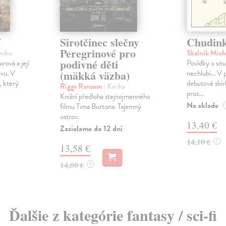
í
Sirotčinec slečny
Chudink
Peregrinové pro
niha
Skalník Mich
podivné děti
rová a její
Povídky o situ
(mäkká väzba)
avu. V
nechlubí... V 
, který
debutové sbír
Riggs Ransom
| Kniha
proz...
Knižní předloha stejnojmenného
Na sklade
filmu Tima Burtona. Tajemný
ostrov.
13,40 €
Zasielame do 12 dní
14,10 €
?
13,58 €
14,00 €
?
Ďalšie z kategórie fantasy / sci-fi