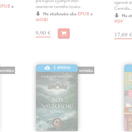
pre kupcov z južných morí
tajemné st
EPUB
a
nesmierne cenného tovaru.
Centrála.
Na stiahnutie ako
EPUB
a
Na st
MOBI
PDF
9,90 €
17,69 
E-KNIHA
novinka
novinka