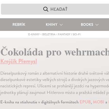
REBRÍK
KNIHY
BOOKS
E-KNIHY
-
BELETRIA
-
FANTASY / SCI-FI
Čokoláda pro wehrmach
Krejčík Přemysl
Dieselpunkový román z alternativní historie druhé světové v
dieselpunkové estetiky velkých strojů a divokých jazzových ve
nacistických represí. Ulicemi se prohánějí jezdci na hyperm
jednotky plánují zaujmout Hitlerovo místo a pražská mládež 
E-kniha na stiahnutie v digitálnych formátoch
EPUB
,
MOBI
a