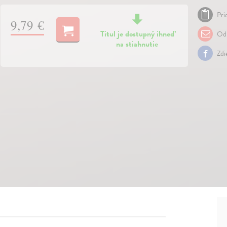
Pri
9,79 €
Titul je dostupný ihneď
Odp
na stiahnutie
Zdi