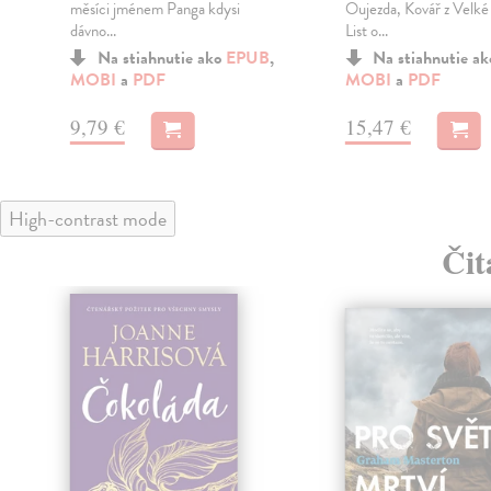
měsíci jménem Panga kdysi
Oujezda, Kovář z Velké
dávno...
List o...
Na stiahnutie ako
EPUB
,
Na stiahnutie a
MOBI
a
PDF
MOBI
a
PDF
9,79 €
15,47 €
High-contrast mode
Čit
klade
nka