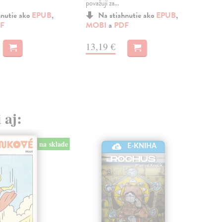
považují za...
hnutie ako
EPUB
,
Na stiahnutie ako
EPUB
,
MO
F
MOBI
a
PDF
13
13,19 €
 aj:
na sklade
E-KNIHA