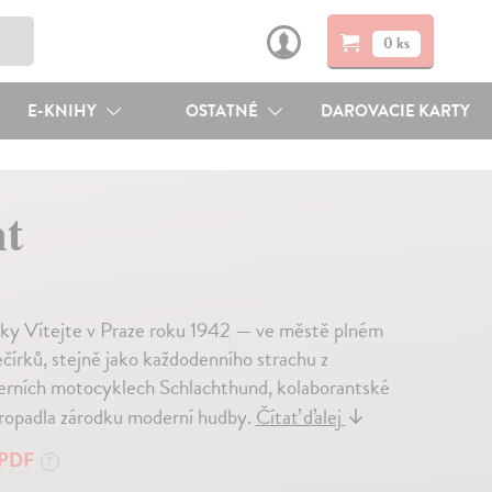
0 ks
E-KNIHY
OSTATNÉ
DAROVACIE KARTY
t
álky Vítejte v Praze roku 1942 — ve městě plném
čírků, stejně jako každodenního strachu z
oderních motocyklech Schlachthund, kolaborantské
propadla zárodku moderní hudby.
Čítať ďalej
↓
PDF
?