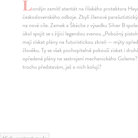
L
ondýn zamítl atentát na říšského protektora Heyd
československého odboje. Zbylí členové parašutistick
na nové cíle. Zemek a Škácha z výsadku Silver B spol
úkol spojit se s žijící legendou zvanou „Pobožný pist
mají získat plány na futuristickou zbraň — mýty opř
člověku. Ty se však pochopitelně pokouší získat i druh
opředené plány na sestrojení mechanického Golema? A
trochu představám, jež o nich kolují?
High-contrast mode