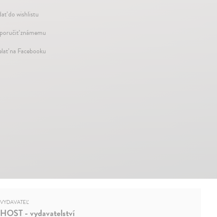
dať do wishlistu
oručiť známemu
elať na Facebooku
VYDAVATEĽ
HOST - vydavatelství