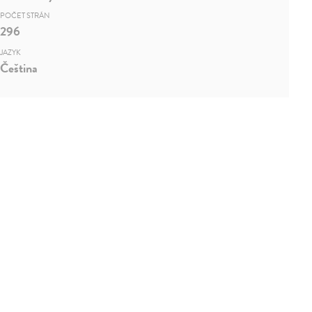
POČET STRÁN
296
JAZYK
Čeština