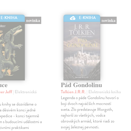
E-KNIHA
E-KNIHA
novinka
novinka
uce
Pád Gondolinu
er Jeff
| Elektronická
Tolkien J.R.R.
| Elektronická kniha
Legenda o páde Gondolinu hovorí o
boji dvoch najväčších mocností
u knihy se dozvídáme o
sveta. Zlo predstavuje Morgoth,
a děsivém konci jedné
najhorší zo všetkých, vodca
xpedice - konci tajemně
obrovských armád, ktoré riadi zo
m s budoucími událostmi a
svojej železnej pevnosti.
tivními praktikami