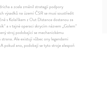
richa a zcela změnil strategii podpory
ých výsadků na území ČSR se musí soustředit
ečně s Kolaříkem z Out Distance dostanou za
olník“ a v tajné operaci skrycím názvem „Golem“
edený stroj podobající se mechanickému
á strana. Ale existují vůbec ony legendami
 pokud ano, podobají se tyto stroje alespoň