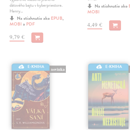
dátového bajtu v kyberpriestore.
Na stiahnutie ako
Henry…
MOBI
Na stiahnutie ako
EPUB
,
MOBI
a
PDF
4,49 €
9,79 €
E-KNIHA
E-KNIHA
novinka