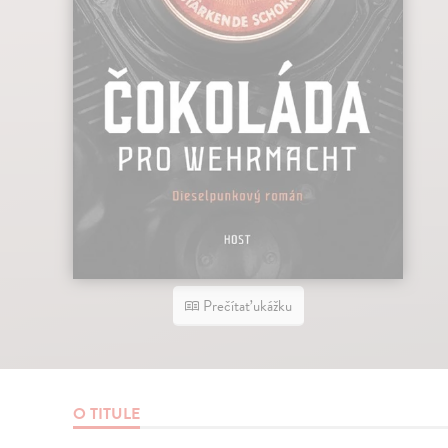
Prečítať ukážku
O TITULE