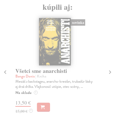
kúpili aj:
novinka
Všetci sme anarchisti
Z
sv
Bango Denis
| Kniha
Mesiáš z backstageu, anarcho-kresťan, trubadúr lásky
Áb
aj drzá držka. Vlajkonosič utópie, otec scény, ...
Po 
Str
Na sklade
?
po..
13,50 €
Na
15,00 €
?
14