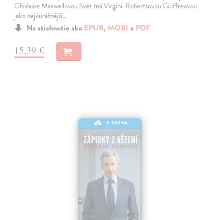
Ghislaine Maxwellovou Svět zná Virginii Robertsovou Giuffreovou
jako nejkurážnější…
Na stiahnutie ako
EPUB
,
MOBI
a
PDF
15,39 €
E-KNIHA