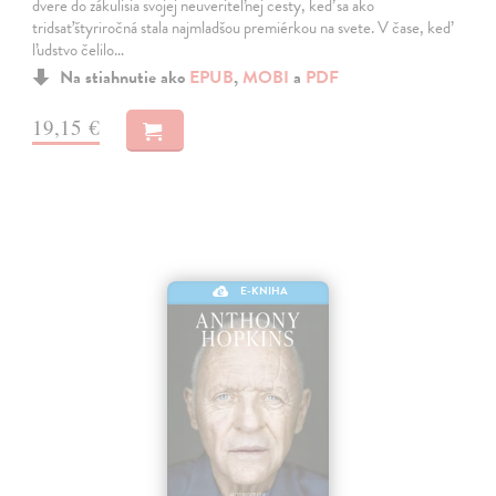
dvere do zákulisia svojej neuveriteľnej cesty, keď sa ako
tridsaťštyriročná stala najmladšou premiérkou na svete. V čase, keď
ľudstvo čelilo…
Na stiahnutie ako
EPUB
,
MOBI
a
PDF
19,15 €
E-KNIHA