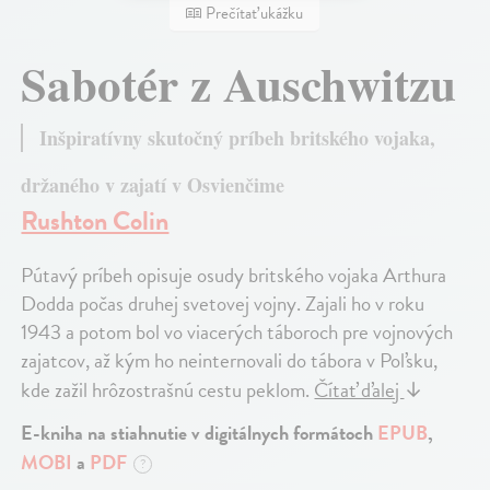
Prečítať ukážku
Sabotér z Auschwitzu
Inšpiratívny skutočný príbeh britského vojaka,
držaného v zajatí v Osvienčime
Rushton Colin
Pútavý príbeh opisuje osudy britského vojaka Arthura
Dodda počas druhej svetovej vojny. Zajali ho v roku
1943 a potom bol vo viacerých táboroch pre vojnových
zajatcov, až kým ho neinternovali do tábora v Poľsku,
kde zažil hrôzostrašnú cestu peklom.
Čítať ďalej
↓
E-kniha na stiahnutie v digitálnych formátoch
EPUB
,
MOBI
a
PDF
?