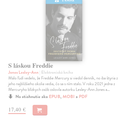
E-KNIHA
S láskou Freddie
Jones Lesley-Ann
| Elektronická kniha
Málo ľudí vedelo, že Freddie Mercury si viedol denník, no iba štyria z
jeho najbližšieho okolia vedia, čo sa s ním stalo. V roku 2021 jedna z
Mercuryho blízkych osôb oslovila autorku Lesley-Ann Jones a…
Na stiahnutie ako
EPUB
,
MOBI
a
PDF
17,40 €