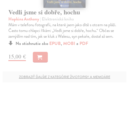
Vedli jsme si dobře, hochu
Hopkins Anthony
| Elektronická kniha
Mám v telefonu fotografii, na které jsem jako dítě s otcem na pláži.
Často tomu chlapci říkám: „Vedli jsme si dobře, hochu.“ Občas se
zamýšlím nad tím, jak se kluk z Walesu, syn pekaře, dostal až sem.
Na stiahnutie ako
EPUB
,
MOBI
a
PDF
15,00 €
ZOBRAZIŤ ĎALŠIE Z KATEGÓRIE ŽIVOTOPISY A MEMOÁRE