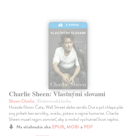
E-KNIHA
Charlie Sheen: Vlastnými slovami
Sheen Charlie
| Elektronická kniha
Hviezda filmov Čata, Wall Street alebo seriálu Dva a pol chlapa píše
svoj príbeh bez servítky, sviežo, pútavo a najmä humorne. Charlie
Sheen musel najprv zomrieť, aby si mohol vychutnať život naplno.
Na stiahnutie ako
EPUB
,
MOBI
a
PDF