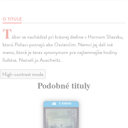
O TITULE
T
ábor sa nachádzal pri krásnej dedine v Hornom Sliezsku,
ktorú Poliaci poznajú ako Osvienčim. Nemci jej dali iné
meno, ktoré je teraz synonymom pre najtemnejšie hodiny
ľudstva. Nazvali ju Auschwitz.
High-contrast mode
Podobné tituly
E-KNIHA