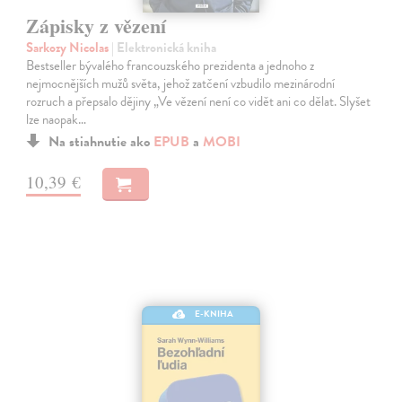
Zápisky z vězení
Sarkozy Nicolas
| Elektronická kniha
Bestseller bývalého francouzského prezidenta a jednoho z
nejmocnějších mužů světa, jehož zatčení vzbudilo mezinárodní
rozruch a přepsalo dějiny „Ve vězení není co vidět ani co dělat. Slyšet
lze naopak…
Na stiahnutie ako
EPUB
a
MOBI
10,39 €
E-KNIHA