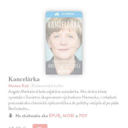
E-KNIHA
Kancelárka
Marton Kati
| Elektronická kniha
Angela Merkelová bola odjakživa outsiderka. Ako dcéra kňaza
vyrastala v Sovietmi okupovanom východnom Nemecku, v mladosti
pracovala ako chemická výskumníčka a do politiky vstúpila až po páde
Berlínskeho…
Na stiahnutie ako
EPUB
,
MOBI
a
PDF