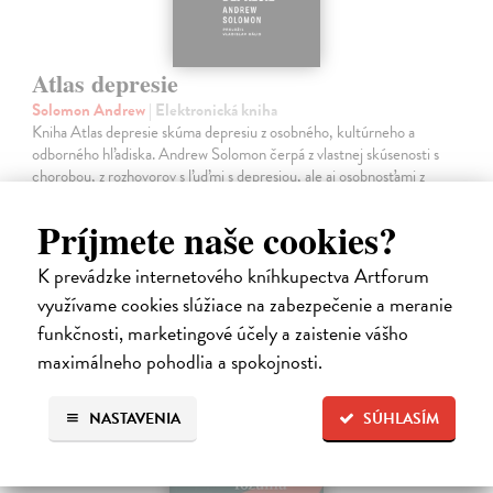
Atlas depresie
Solomon Andrew
| Elektronická kniha
Kniha Atlas depresie skúma depresiu z osobného, kultúrneho a
odborného hľadiska. Andrew Solomon čerpá z vlastnej skúsenosti s
chorobou, z rozhovorov s ľuďmi s depresiou, ale aj osobnosťami z
lekárskeho,…
Na stiahnutie ako
EPUB
,
MOBI
a
PDF
Príjmete naše cookies?
27,99 €
K prevádzke internetového kníhkupectva Artforum
využívame cookies slúžiace na zabezpečenie a meranie
funkčnosti, marketingové účely a zaistenie vášho
maximálneho pohodlia a spokojnosti.
NASTAVENIA
SÚHLASÍM
E-KNIHA