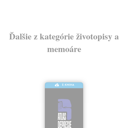
15
Ďalšie z kategórie životopisy a
memoáre
E-KNIHA