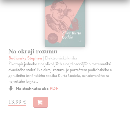
Na okraji rozumu
Budiansky Stephen
| Elektronická kniha
Životopis jednoho z nejvlivnějších a nejzáhadnějších matematiků
dvacátého století Na okraji rozumu je portrétem podivínského a
geniálního brněnského rodáka Kurta Gödela, označovaného za
největšího logika…
Na stiahnutie ako
PDF
13,99 €