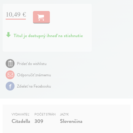
10,49 €
Titul je dostupný ihneď na stiahnutie
Pridať do wishlistu
Odporučiť známemu
Zdielať na Facebooku
VYDAVATEĽ
POČET STRÁN
JAZYK
Citadella
309
Slovenčina