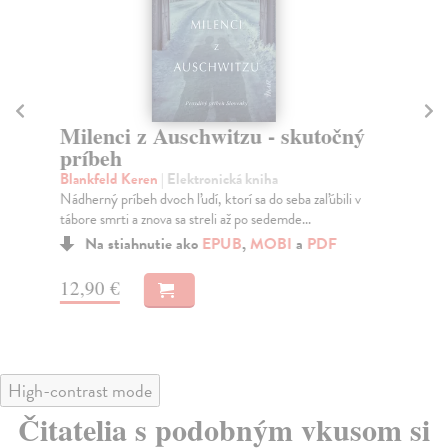
Milenci z Auschwitzu - skutočný
M
príbeh
Va
Mar
Blankfeld Keren
| Elektronická kniha
pož
Nádherný príbeh dvoch ľudí, ktorí sa do seba zaľúbili v
tábore smrti a znova sa streli až po sedemde...
Na stiahnutie ako
EPUB
,
MOBI
a
PDF
17
12,90 €
High-contrast mode
Čitatelia s podobným vkusom si