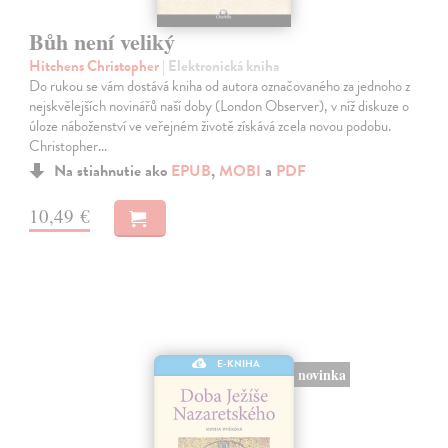
Bůh není veliký
Hitchens Christopher
| Elektronická kniha
Do rukou se vám dostává kniha od autora označovaného za jednoho z
nejskvělejších novinářů naší doby (London Observer), v níž diskuze o
úloze náboženství ve veřejném životě získává zcela novou podobu.
Christopher…
Na stiahnutie ako
EPUB
,
MOBI
a
PDF
10,49 €
E-KNIHA
novinka