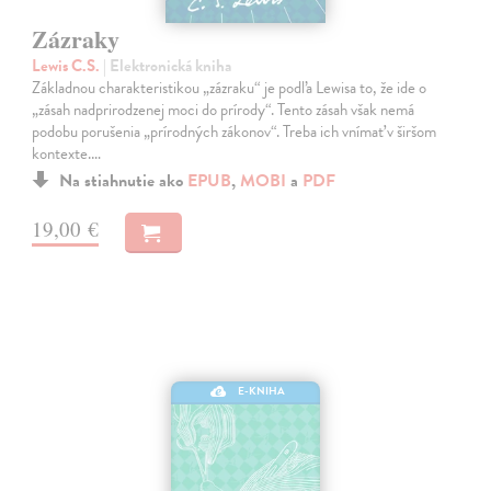
Zázraky
Lewis C.S.
| Elektronická kniha
Základnou charakteristikou „zázraku“ je podľa Lewisa to, že ide o
„zásah nadprirodzenej moci do prírody“. Tento zásah však nemá
podobu porušenia „prírodných zákonov“. Treba ich vnímať v širšom
kontexte.…
Na stiahnutie ako
EPUB
,
MOBI
a
PDF
19,00 €
E-KNIHA