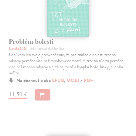
Problém bolesti
Lewis C.S.
| Elektronická kniha
Ponúkam len svoje presvedčenie, že pre znášanie bolesti trocha
odvahy pomáha viac než mnoho vedomostí. A trocha súcitu pomáha
viac než mnoho odvahy a aj tá najmenšia kvapka Božej lásky je lepšia
než to…
Na stiahnutie ako
EPUB
,
MOBI
a
PDF
11,50 €