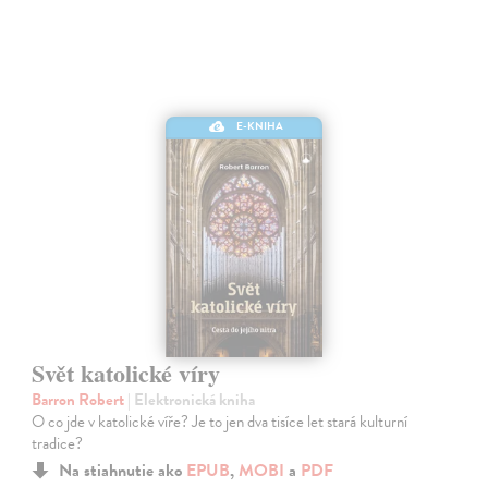
E-KNIHA
Svět katolické víry
Barron Robert
| Elektronická kniha
O co jde v katolické víře? Je to jen dva tisíce let stará kulturní
tradice?
Na stiahnutie ako
EPUB
,
MOBI
a
PDF