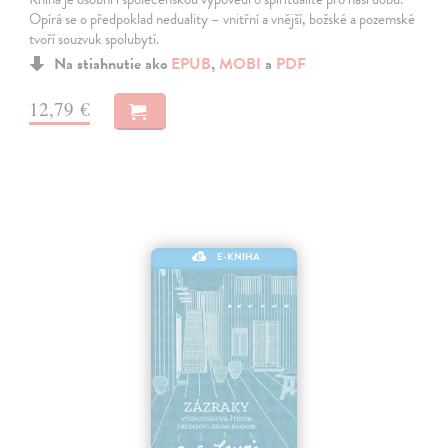
Opírá se o předpoklad neduality – vnitřní a vnější, božské a pozemské
tvoří souzvuk spolubytí.
Na stiahnutie ako
EPUB
,
MOBI
a
PDF
12,79 €
E-KNIHA