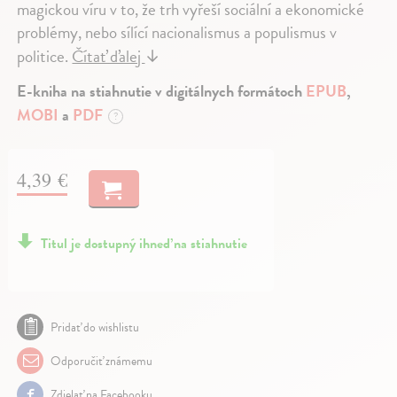
magickou víru v to, že trh vyřeší sociální a ekonomické
problémy, nebo sílící nacionalismus a populismus v
politice.
Čítať ďalej
↓
E-kniha na stiahnutie v digitálnych formátoch
EPUB
,
MOBI
a
PDF
?
4,39 €
Titul je dostupný ihneď na stiahnutie
Pridať do wishlistu
Odporučiť známemu
Zdielať na Facebooku