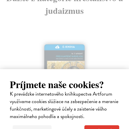
judaizmus
E-KNIHA
Príjmete naše cookies?
K prevádzke internetového kníhkupectva Artforum
využívame cookies slúžiace na zabezpečenie a meranie
funkčnosti, marketingové účely a zaistenie vášho
Prekvapení nádejou
maximálneho pohodlia a spokojnosti.
Wright N.T.
| Elektronická kniha
Mnohí ľudia takmer zabudli, čo vzkriesenie naozaj znamená a zamenili