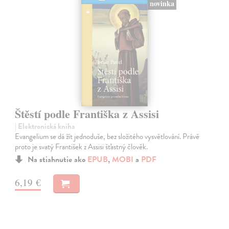
novinka
Štěstí podle Františka z Assisi
| Elektronická kniha
Evangelium se dá žít jednoduše, bez složitého vysvětlování. Právě
proto je svatý František z Assisi šťastný člověk.
Na stiahnutie ako
EPUB
,
MOBI
a
PDF
6,19 €