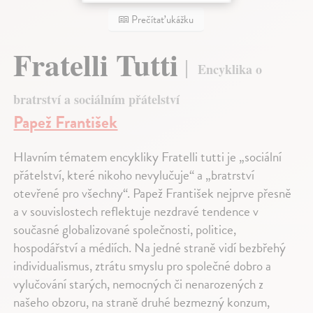
Prečítať ukážku
Fratelli Tutti
Encyklika o
bratrství a sociálním přátelství
Papež František
Hlavním tématem encykliky Fratelli tutti je „sociální
přátelství, které nikoho nevylučuje“ a „bratrství
otevřené pro všechny“. Papež František nejprve přesně
a v souvislostech reflektuje nezdravé tendence v
současné globalizované společnosti, politice,
hospodářství a médiích. Na jedné straně vidí bezbřehý
individualismus, ztrátu smyslu pro společné dobro a
vylučování starých, nemocných či nenarozených z
našeho obzoru, na straně druhé bezmezný konzum,