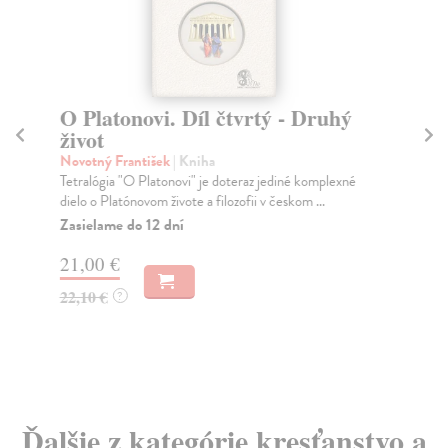
O Platonovi. Díl čtvrtý - Druhý
P
život
Kou
Dru
Novotný František
| Kniha
moz
Tetralógia "O Platonovi" je doteraz jediné komplexné
dielo o Platónovom živote a filozofii v českom ...
Za
Zasielame do 12 dní
11
21,00 €
12
22,10 €
?
Ďalšie z kategórie kresťanstvo a