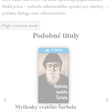
lidské právo – svobodu náboženského vyznání pro všechny – i
potřebu dialogu mezi náboženstvími.
High-contrast mode
Podobné tituly
E-KNIHA
Myšlenky svatého Šarbela
Ro
| Elektronická kniha
Me