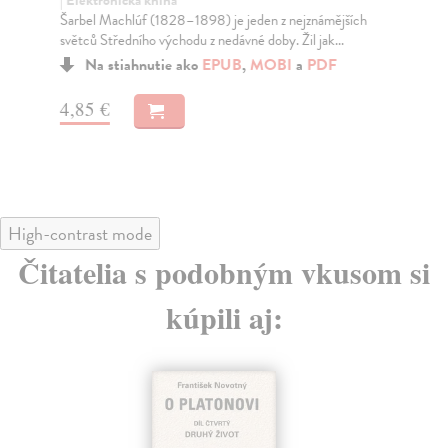
Šarbel Machlúf (1828–1898) je jeden z nejznámějších
Výb
světců Středního východu z nedávné doby. Žil jak...
pře
Ale
Na stiahnutie ako
EPUB
,
MOBI
a
PDF
4,85 €
6,
High-contrast mode
Čitatelia s podobným vkusom si
kúpili aj: