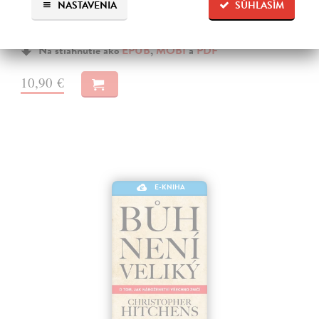
túto konečnú a pevnú nádej za vágne a hmlisté predstavy o
NASTAVENIA
SÚHLASÍM
„posmrtnom“ živote. Ty?m sa však z nášho života stráca nielen
konečná nádej…
Na stiahnutie ako
EPUB
,
MOBI
a
PDF
10,90 €
E-KNIHA