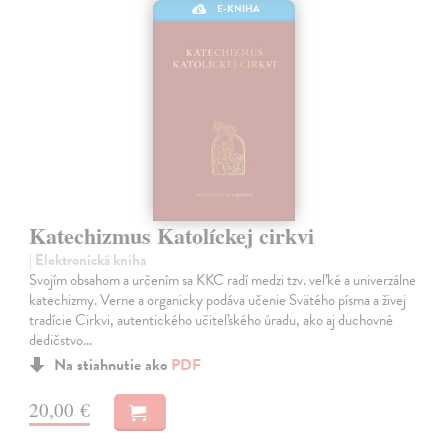
E-KNIHA
Katechizmus Katolíckej cirkvi
| Elektronická kniha
Svojím obsahom a určením sa KKC radí medzi tzv. veľké a univerzálne
katechizmy. Verne a organicky podáva učenie Svätého písma a živej
tradície Cirkvi, autentického učiteľského úradu, ako aj duchovné
dedičstvo…
Na stiahnutie ako
PDF
20,00 €