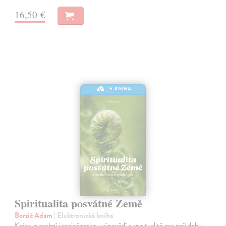
16,50 €
E-KNIHA
Spiritualita posvátné Země
Borzič Adam
| Elektronická kniha
Kniha je osobní i společenskou výpovědí o spiritualitě pro naši dobu.