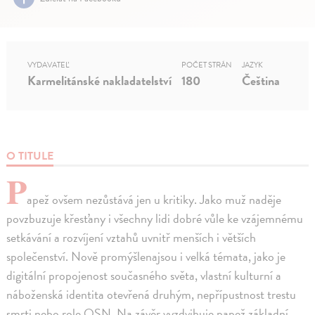
VYDAVATEĽ
POČET STRÁN
JAZYK
Karmelitánské nakladatelství
180
Čeština
O TITULE
P
apež ovšem nezůstává jen u kritiky. Jako muž naděje
povzbuzuje křesťany i všechny lidi dobré vůle ke vzájemnému
setkávání a rozvíjení vztahů uvnitř menších i větších
společenství. Nově promýšlenajsou i velká témata, jako je
digitální propojenost současného světa, vlastní kulturní a
náboženská identita otevřená druhým, nepřípustnost trestu
smrti nebo role OSN. Na závěr vyzdvihuje papež základní