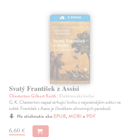
E-KNIHA
Svatý František z Assisi
Chesterton Gilbert Keith
| Elektronická kniha
G. K. Chesterton napsal strhující knihu o nejznámějším světci na
světě. František z Assisi je člověkem ohromných paradoxů.
Na stiahnutie ako
EPUB
,
MOBI
a
PDF
6,60 €