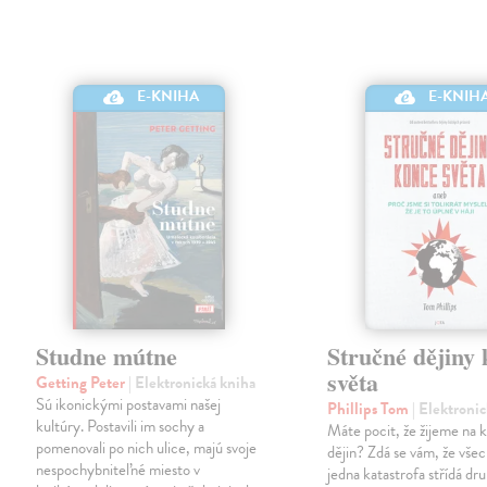
E-KNIHA
E-KNIH
Studne mútne
Stručné dějiny
světa
Getting Peter
| Elektronická kniha
Sú ikonickými postavami našej
Phillips Tom
| Elektroni
kultúry. Postavili im sochy a
Máte pocit, že žijeme na 
pomenovali po nich ulice, majú svoje
dějin? Zdá se vám, že všec
nespochybniteľné miesto v
jedna katastrofa střídá dr