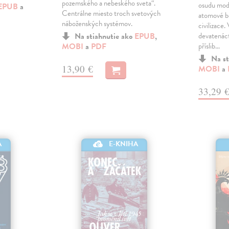
pozemského a nebeského sveta“.
osudu mod
EPUB
a
Centrálne miesto troch svetových
atomové b
náboženských systémov.
civilizace
Na stiahnutie ako
EPUB
,
devatenáct
MOBI
a
PDF
příslib…
Na st
13,90 €
MOBI
a
33,29 
A
E-KNIHA