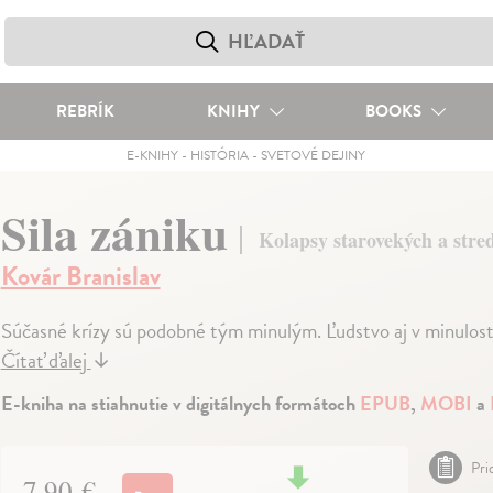
REBRÍK
KNIHY
BOOKS
E-KNIHY
-
HISTÓRIA
-
SVETOVÉ DEJINY
Sila zániku
Kolapsy starovekých a stre
Kovár Branislav
Súčasné krízy sú podobné tým minulým. Ľudstvo aj v minulosti
Čítať ďalej
↓
E-kniha na stiahnutie v digitálnych formátoch
EPUB
,
MOBI
a
Pri
7,90 €