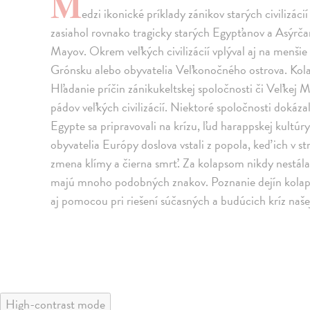
M
edzi ikonické príklady zánikov starých civilizáci
zasiahol rovnako tragicky starých Egypťanov a Asýrča
Mayov. Okrem veľkých civilizácií vplýval aj na menšie
Grónsku alebo obyvatelia Veľkonočného ostrova. Kolap
Hľadanie príčin zánikukeltskej spoločnosti či Veľkej
pádov veľkých civilizácií. Niektoré spoločnosti dokázali
Egypte sa pripravovali na krízu, ľud harappskej kultúry 
obyvatelia Európy doslova vstali z popola, keď ich v 
zmena klímy a čierna smrť. Za kolapsom nikdy nestála l
majú mnoho podobných znakov. Poznanie dejín kolap
aj pomocou pri riešení súčasných a budúcich kríz naše
High-contrast mode