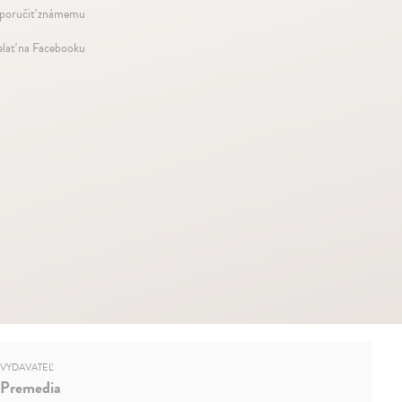
oručiť známemu
elať na Facebooku
VYDAVATEĽ
Premedia