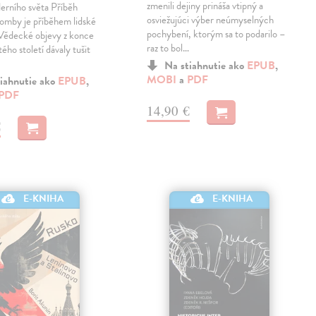
zmenili dejiny prináša vtipný a
erního světa Příběh
osviežujúci výber neúmyselných
omby je příběhem lidské
pochybení, ktorým sa to podarilo –
. Vědecké objevy z konce
raz to bol…
ého století dávaly tušit
Na stiahnutie ako
EPUB
,
MOBI
a
PDF
iahnutie ako
EPUB
,
PDF
14,90 €
€
E-KNIHA
E-KNIHA