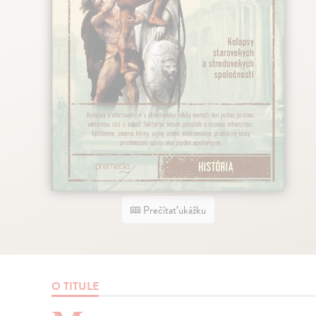
Prečítať ukážku
O TITULE