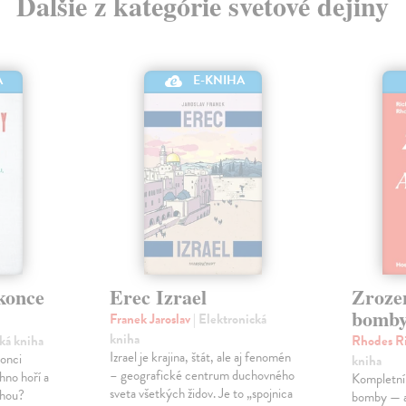
Ďalšie z kategórie svetové dejiny
A
E-KNIHA
 konce
Erec Izrael
Zroze
bomb
Franek Jaroslav
| Elektronická
kniha
cká kniha
Rhodes R
Izrael je krajina, štát, ale aj fenomén
konci
kniha
– geografické centrum duchovného
hno hoří a
Kompletní 
sveta všetkých židov. Je to „spojnica
uhou?
bomby — a s