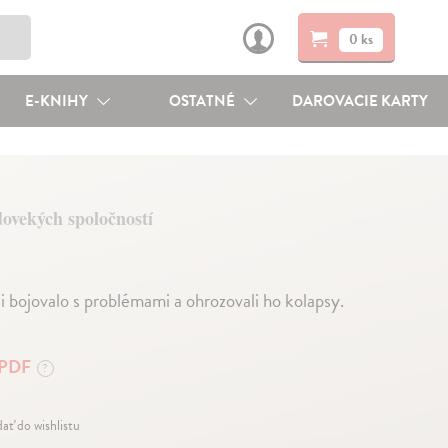
0 ks
E-KNIHY
OSTATNÉ
DAROVACIE KARTY
dovekých spoločností
 bojovalo s problémami a ohrozovali ho kolapsy.
PDF
?
dať do wishlistu