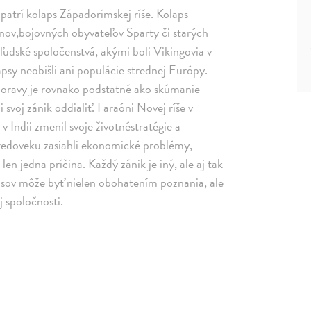
í patrí kolaps Západorímskej ríše. Kolaps
nov,bojovných obyvateľov Sparty či starých
 ľudské spoločenstvá, akými boli Vikingovia v
sy neobišli ani populácie strednej Európy.
 Moravy je rovnako podstatné ako skúmanie
 svoj zánik oddialiť. Faraóni Novej ríše v
v Indii zmenil svoje životnéstratégie a
stredoveku zasiahli ekonomické problémy,
en jedna príčina. Každý zánik je iný, ale aj tak
sov môže byť nielen obohatením poznania, ale
j spoločnosti.