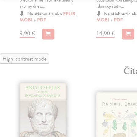
predkovia riešili rovnaké dilemy
podtitulom Od klinopis
ako my dnes....
Islamský štát v...
Na stiahnutie ako
EPUB
,
Na stiahnutie a
MOBI
a
PDF
MOBI
a
PDF
9,90 €
14,90 €
High-contrast mode
Čit