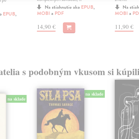
u po
Na stiahnutie ako
EPUB
,
Na stia
MOBI
a
PDF
MOBI
a
PD
ko
EPUB
,
14,90 €
11,90 €
atelia s podobným vkusom si kúpili
na sklade
na sklade