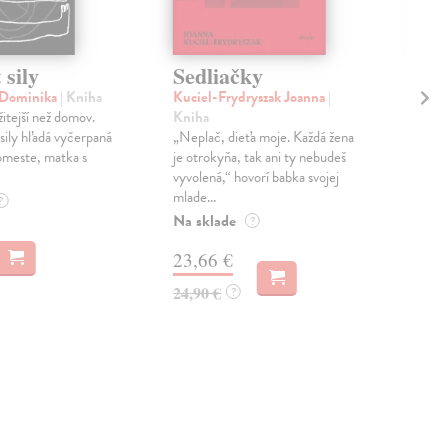
sily
Sedliačky
Si
 Dominika
| Kniha
Kuciel-Frydryszak Joanna
|
Bre
itejší než domov.
Kniha
Ako 
ily hľadá vyčerpaná
„Neplač, dieťa moje. Každá žena
kok
omeste, matka s
je otrokyňa, tak ani ty nebudeš
nadm
vyvolená,“ hovorí babka svojej
mod
mlade...
Zas
?
Na sklade
?
19
23,66 €
19,
24,90 €
?