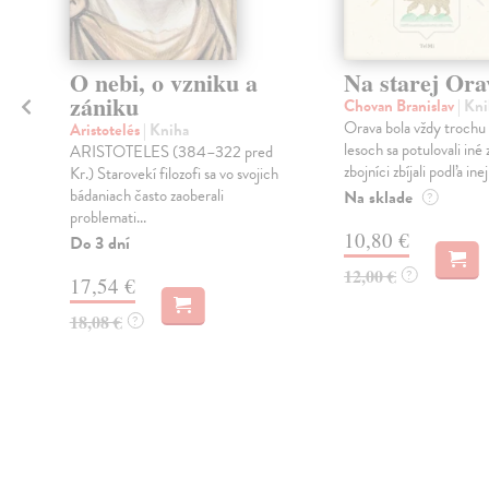
O nebi, o vzniku a
Na starej Ora
zániku
Chovan Branislav
| Kn
Orava bola vždy trochu 
Aristotelés
| Kniha
lesoch sa potulovali iné 
ARISTOTELES (384–322 pred
zbojníci zbíjali podľa inej
Kr.) Starovekí filozofi sa vo svojich
bádaniach často zaoberali
Na sklade
.
?
problemati...
10,80 €
Do 3 dní
12,00 €
?
17,54 €
18,08 €
?