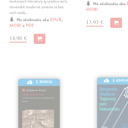
lexikónoch literatúry aj učebniciach,
Na stiahnutie ako
slovenské moderné umenie sa bez
MOBI
nich nedá…
Na stiahnutie ako
EPUB
,
13,93 €
MOBI
a
PDF
14,90 €
E-KNIH
E-KNIHA