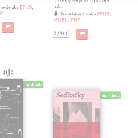
Ich zásahy boli pritom často také
a ba
radi...
hnutie ako
EPUB
,
F
Na stiahnutie ako
EPUB
,
MO
MOBI
a
PDF
8,
8,90 €
 aj:
na sklade
na sklade