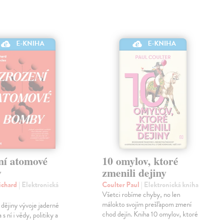
E-KNIHA
E-KNIHA
ní atomové
10 omylov, ktoré
y
zmenili dejiny
ichard
| Elektronická
Coulter Paul
| Elektronická kniha
Všetci robíme chyby, no len
málokto svojím prešľapom zmení
dějiny vývoje jaderné
chod dejín. Kniha 10 omylov, ktoré
 ní i vědy, politiky a