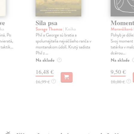
ve
Sila psa
Moment 
iha
Savage Thomas
| Kniha
Moravčíková
iná. Po
Phil a George sú bratia a
Pohyb je dôlež
zvieratá,
spolumajitelia najväčšieho ranča v
Svoj moment s
 taktik...
montanskom údolí. Krutý sadista
tatérka v mal
Phil z ...
dcérou...
Na sklade
Na sklade
?
16,48 €
9,50 €
16,99 €
10,00 €
?
?