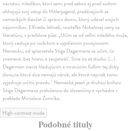
nacistov, mladíkov, ktorí sami pred sebou aj pred súdom
obhajujú svoj vstup do Hitlerjugend, predávajúcih sa
nemeckých dievčat či správcu domu, ktorý udával svojich
nájomníkov. Elfriede Jelinek, nositeľka Nobelovej ceny za
literatúru, v predslove píše: „Učím sa od veľmi mladého muža,
ktorý cestuje po rozbitom a vypálenom povojnovom
Nemecku, od spisovatela Stiga Dagermana sa učím, čo
znamená ‚bez hnevu a zaujatosti‘. Sine ira et studio. (...)
Dagerman vracia hladujúcim a mrznúcim ľuďom tej doby
slovo,na ktoré síce nemajú nárok, ale ktoré napriek tomu
vyjadruje určitú pravdu.“ Nemecká jeseň je druhou knihou
Stiga Dagermana preloženou do slovenčiny a vychádza v
preklade Miroslava Zumríka.
High-contrast mode
Podobné tituly