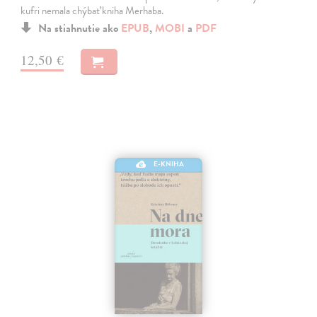
kufri nemala chýbať kniha Merhaba.
Na stiahnutie ako
EPUB
,
MOBI
a
PDF
12,50 €
E-KNIHA