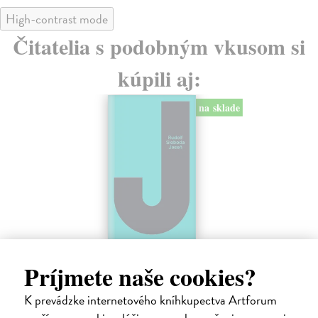
High-contrast mode
Čitatelia s podobným vkusom si
kúpili aj:
na sklade
Jeseň (Rudolf Sloboda)
Št
v
Príjmete naše cookies?
Sloboda Rudolf
| Kniha
un
Próza Jeseň sa odohráva v 90. rokoch 20. storočia.
K prevádzke internetového kníhkupectva Artforum
Udalosti denného života, práca na divadelnej hre,...
Par
Na sklade
Ved
?