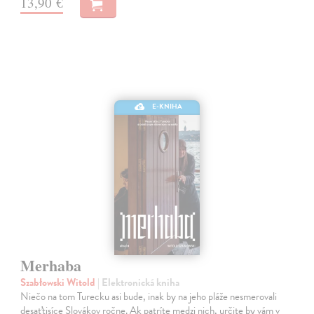
13,90 €
E-KNIHA
Merhaba
Szabłowski Witold
| Elektronická kniha
Niečo na tom Turecku asi bude, inak by na jeho pláže nesmerovali
desaťtisíce Slovákov ročne. Ak patríte medzi nich, určite by vám v