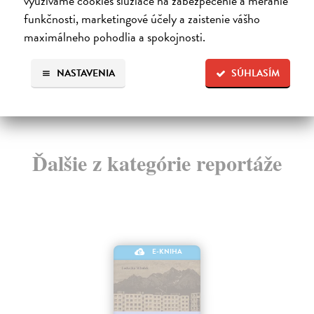
využívame cookies slúžiace na zabezpečenie a meranie
štú
funkčnosti, marketingové účely a zaistenie vášho
12,30 €
duc
maximálneho pohodlia a spokojnosti.
Do
12,95 €
?
16
NASTAVENIA
SÚHLASÍM
16
Ďalšie z kategórie reportáže
E-KNIHA