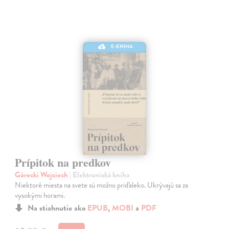
E-KNIHA
Prípitok na predkov
Górecki Wojciech
| Elektronická kniha
Niektoré miesta na svete sú možno priďaleko. Ukrývajú sa za
vysokými horami.
Na stiahnutie ako
EPUB
,
MOBI
a
PDF