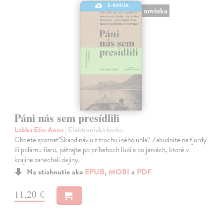
E-KNIHA
novinka
Páni nás sem presídlili
Labba Elin Anna
| Elektronická kniha
Chcete spoznať Škandináviu z trochu iného uhla? Zabudnite na fjordy
či polárnu žiaru, pátrajte po príbehoch ľudí a po jazvách, ktoré v
krajine zanechali dejiny.
Na stiahnutie ako
EPUB
,
MOBI
a
PDF
11,20 €