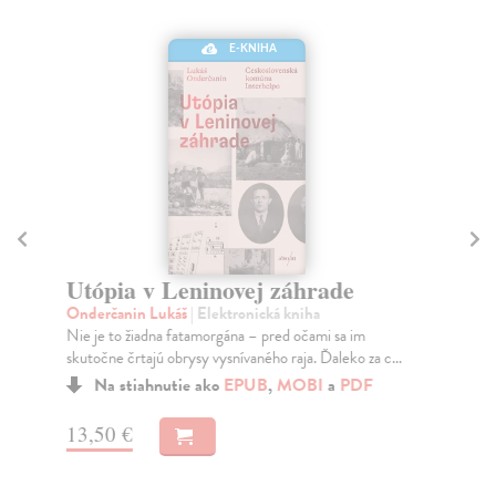
E-KNIHA
Utópia v Leninovej záhrade
T
Onderčanin Lukáš
| Elektronická kniha
Bá
Nie je to žiadna fatamorgána – pred očami sa im
Kra
skutočne črtajú obrysy vysnívaného raja. Ďaleko za c...
rep
Na stiahnutie ako
EPUB
,
MOBI
a
PDF
13,50 €
9,