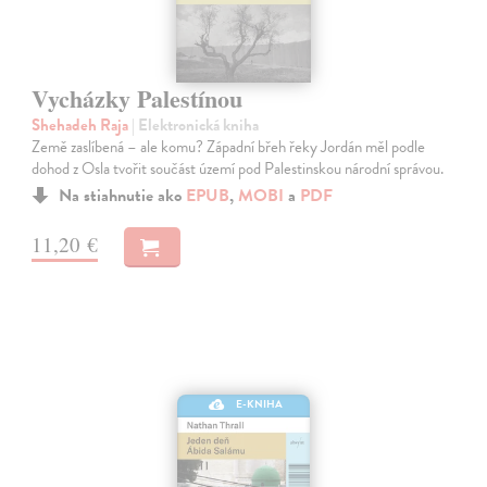
Vycházky Palestínou
Shehadeh Raja
| Elektronická kniha
Země zaslíbená – ale komu? Západní břeh řeky Jordán měl podle
dohod z Osla tvořit součást území pod Palestinskou národní správou.
Na stiahnutie ako
EPUB
,
MOBI
a
PDF
11,20 €
E-KNIHA