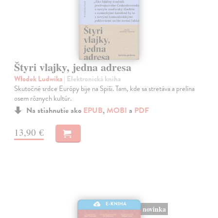
Štyri vlajky, jedna adresa
Włodek Ludwika
| Elektronická kniha
Skutočné srdce Európy bije na Spiši. Tam, kde sa stretáva a prelína
osem rôznych kultúr.
Na stiahnutie ako
EPUB
,
MOBI
a
PDF
13,90 €
E-KNIHA
novinka