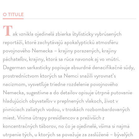
O TITULE
T
ak vznikla ojedinelá zbierka štylisticky vybrúsených
reportáží, ktoré zachytávajú apokalyptickú atmosféru
povojnového Nemecka – krajiny porazených, krajiny
páchateľov, krajiny, ktorá sa rúca navonok aj vo vnútri.
Dagerman sarkasticky popisuje absurdné denacifikačné súdy,
prostredníctvom ktorých sa Nemci snažili vyrovnať s
nacizmom, vysvetľuje triedne rozdelenie povojnového
Nemecka, sugestívne a do detailov opisuje útrpné putovanie
hladujúcich obyvateľov v preplnených vlakoch, život v
pivniciach zaliatych vodou, v troskách rozbombardovaných
miest. Vníma útrapy presídlencov a preživších z
koncentračných táborov, no čo je ojedinelé, všíma si najmä
utrpenie tých, u ktorých sa považuje za zaslúžené – bývalých