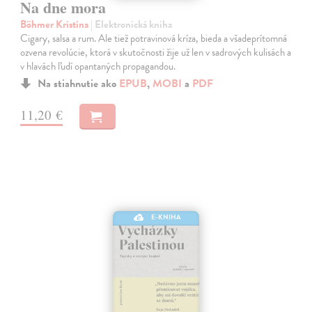
Na dne mora
Böhmer Kristína
| Elektronická kniha
Cigary, salsa a rum. Ale tiež potravinová kríza, bieda a všadeprítomná
ozvena revolúcie, ktorá v skutočnosti žije už len v sadrových kulisách a
v hlavách ľudí opantaných propagandou.
Na stiahnutie ako
EPUB
,
MOBI
a
PDF
11,20 €
E-KNIHA