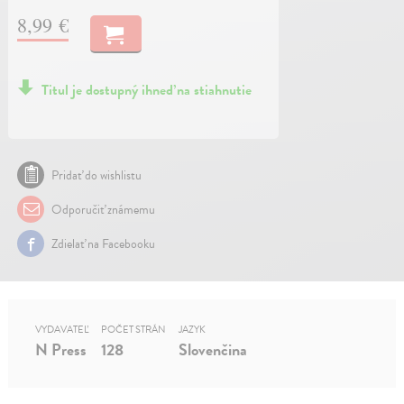
8,99 €
Titul je dostupný ihneď na stiahnutie
Pridať do wishlistu
Odporučiť známemu
Zdielať na Facebooku
VYDAVATEĽ
POČET STRÁN
JAZYK
N Press
128
Slovenčina