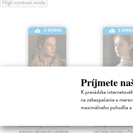
High-contrast mode
E-KNIHA
E-KNI
Príjmete na
K prevádzke internetové
na zabezpečenie a merani
Červená kráľovná
Druhá kráľov
maximálneho pohodlia a 
Gregoryová Philippa
|
Gregoryová Philippa
|
Elektronická kniha
Elektronická kniha
Vojna ruží stále trvá. Z Margaréty
Škótska kráľovná Mária
Beaufortovej, citlivej a odmala
uteká pred vzbúrencami z
prepiato nábožensky založenej
nachádza útočisko v An