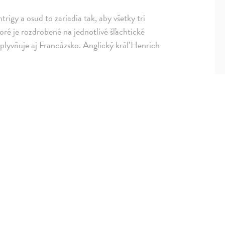
rigy a osud to zariadia tak, aby všetky tri
toré je rozdrobené na jednotlivé šľachtické
ovplyvňuje aj Francúzsko. Anglický kráľ Henrich