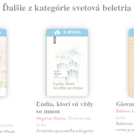
Ďalšie z kategórie svetová beletria
A
E-KNIHA
Ľudia, ktorí sú vždy
Giova
so mnou
Baldwin 
kniha
Abgarian Narine
| Elektronická
Baldwinův 
kniha
ká kniha
román je j
Arménska spisovateľka a blogerka
ter Mayle