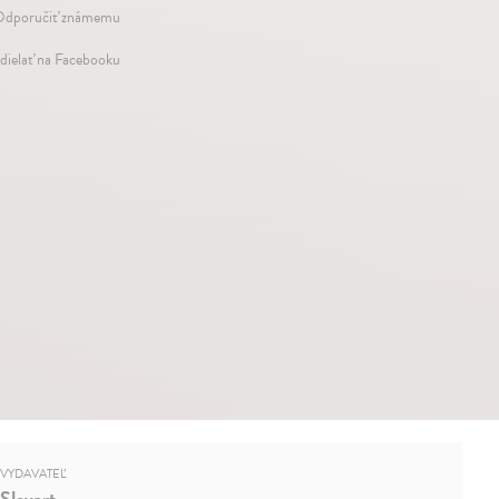
dporučiť známemu
dielať na Facebooku
VYDAVATEĽ
Slovart