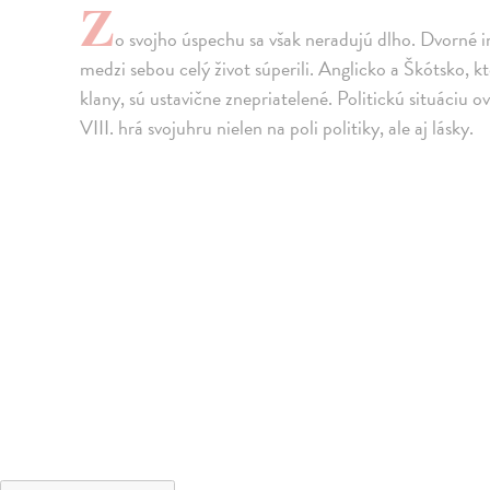
Z
o svojho úspechu sa však neradujú dlho. Dvorné int
medzi sebou celý život súperili. Anglicko a Škótsko, k
klany, sú ustavične znepriatelené. Politickú situáciu 
VIII. hrá svojuhru nielen na poli politiky, ale aj lásky.