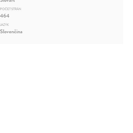
POČET STRÁN
464
JAZYK
Slovenčina