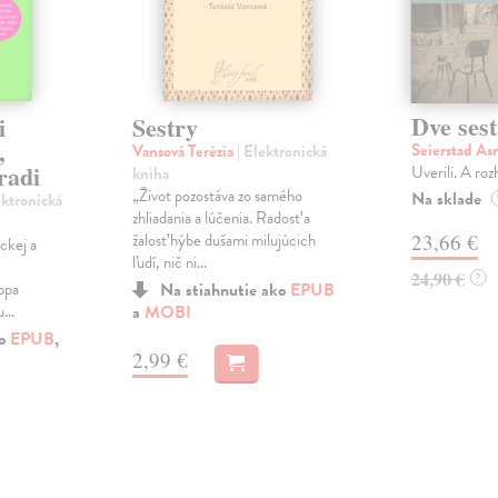
Dve ses
i
Sestry
,
Seierstad As
Vansová Terézia
| Elektronická
radi
Uverili. A rozh
kniha
„Život pozostáva zo samého
Na sklade
ektronická
zhliadania a lúčenia. Radosť a
23,66 €
žalosť hýbe dušami milujúcich
ckej a
ľudí, nič ni...
24,90 €
?
ppa
Na stiahnutie ako
EPUB
...
a
MOBI
ko
EPUB
,
2,99 €