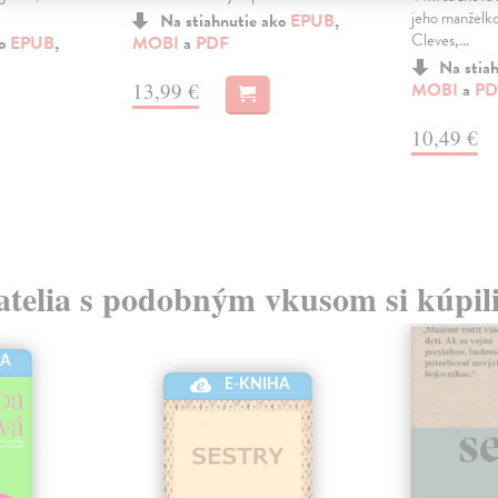
jeho manželko
Na stiahnutie ako
EPUB
,
Cleves,...
ko
EPUB
,
MOBI
a
PDF
Na stia
13,99 €
MOBI
a
PD
10,49 €
atelia s podobným vkusom si kúpili
HA
E-KNIHA