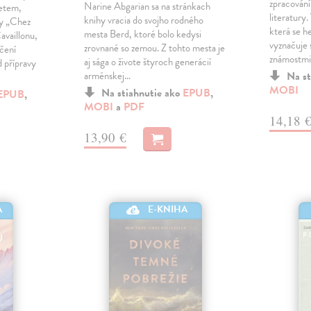
zpracování
Narine Abgarian sa na stránkach
zetem,
literatury.
knihy vracia do svojho rodného
ny „Chez
která se h
mesta Berd, ktoré bolo kedysi
availlonu,
vyznačuje
zrovnané so zemou. Z tohto mesta je
ečení
známostmi
aj sága o živote štyroch generácií
 přípravy
arménskej…
Na st
MOBI
Na stiahnutie ako
EPUB
,
EPUB
,
MOBI
a
PDF
14,18 
13,90 €
A
E-KNIHA