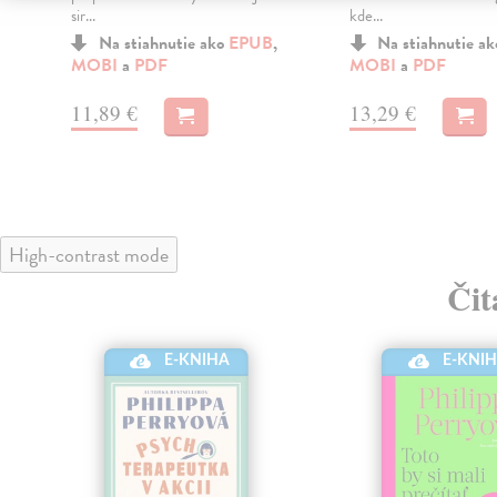
sir...
kde...
Na stiahnutie ako
EPUB
,
Na stiahnutie a
MOBI
a
PDF
MOBI
a
PDF
11,89 €
13,29 €
High-contrast mode
Čit
E-KNIHA
E-KNI