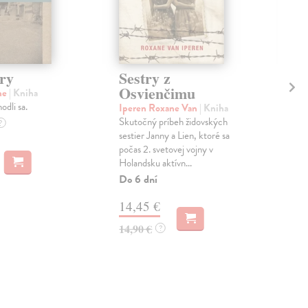
try
Sestry z
Út
Osvienčimu
ne
| Kniha
Bri
odli sa.
Skut
Iperen Roxane Van
| Kniha
Cecí
Skutočný príbeh židovských
?
desi
sestier Janny a Lien, ktoré sa
počas 2. svetovej vojny v
Do 
Holandsku aktívn...
9,
Do 6 dní
9,9
14,45 €
14,90 €
?