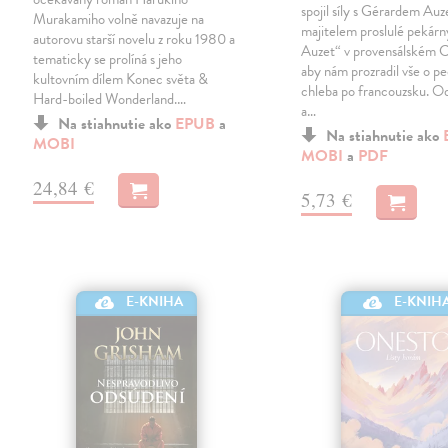
spojil síly s Gérardem Au
Murakamiho volně navazuje na
majitelem proslulé pekár
autorovu starší novelu z roku 1980 a
Auzet“ v provensálském C
tematicky se prolíná s jeho
aby nám prozradil vše o p
kultovním dílem Konec světa &
chleba po francouzsku. Od
Hard-boiled Wonderland.…
a…
Na stiahnutie ako
EPUB
a
Na stiahnutie ako
MOBI
MOBI
a
PDF
24,84 €
5,73 €
E-KNIHA
E-KNIH