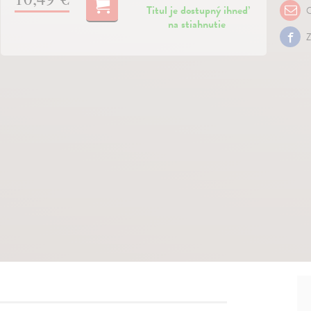
Titul je dostupný ihneď
O
na stiahnutie
Z