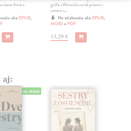
večn
u stane Anna z
grófa z Warwicku ocitá priamo v
centre n...
MO
hnutie ako
EPUB
,
Na stiahnutie ako
EPUB
,
F
MOBI
a
PDF
11
13,29 €
 aj:
na sklade