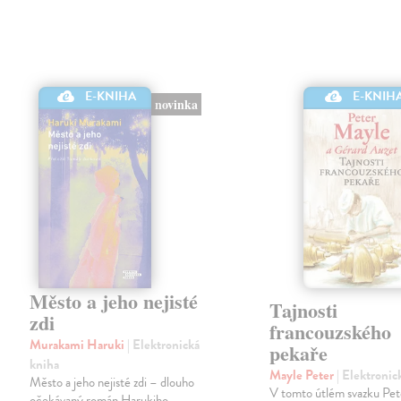
E-KNIHA
E-KNIH
novinka
Město a jeho nejisté
Tajnosti
zdi
francouzského
Murakami Haruki
| Elektronická
pekaře
kniha
Mayle Peter
| Elektronic
Město a jeho nejisté zdi – dlouho
V tomto útlém svazku Pe
očekávaný román Harukiho