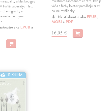
miestnom záhradnom centre, kde jej
m sexuality a klasikou gay
vôňa a farby kvetov pomáhajú prísť
 V Paříži padesátých let,
na iné myšlienky.
emží emigranty a
 se nebezpečnými
Na stiahnutie ako
EPUB
,
 a…
MOBI
a
PDF
iahnutie ako
EPUB
a
16,95 €
€
E-KNIHA