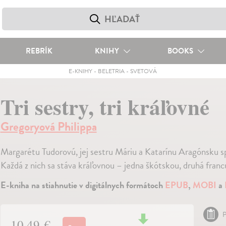
REBRÍK
KNIHY
BOOKS
E-KNIHY
-
BELETRIA
-
SVETOVÁ
Tri sestry, tri kráľovné
Gregoryová Philippa
Margarétu Tudorovú, jej sestru Máriu a Katarínu Aragónsku sp
Každá z nich sa stáva kráľovnou – jedna škótskou, druhá franc
E-kniha na stiahnutie v digitálnych formátoch
EPUB
,
MOBI
a
P
10,49 €