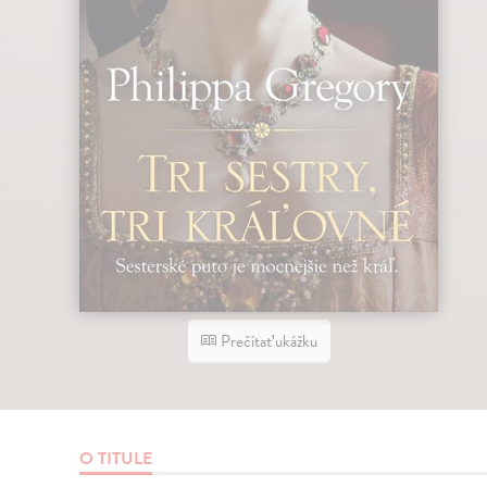
Prečítať ukážku
O TITULE