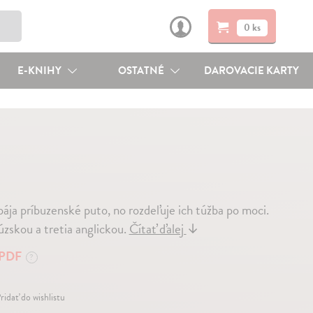
0 ks
E-KNIHY
OSTATNÉ
DAROVACIE KARTY
ája príbuzenské puto, no rozdeľuje ich túžba po moci.
úzskou a tretia anglickou.
Čítať ďalej
↓
PDF
?
ridať do wishlistu