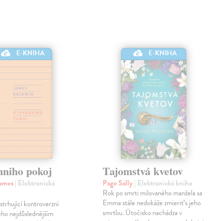
E-KNIHA
E-KNIHA
nniho pokoj
Tajomstvá kvetov
James
| Elektronická
Page Sally
| Elektronická kniha
Rok po smrti milovaného manžela sa
Emma stále nedokáže zmieriť s jeho
strhující kontroverzní
smrťou. Útočisko nachádza v
eho nejdůslednějším