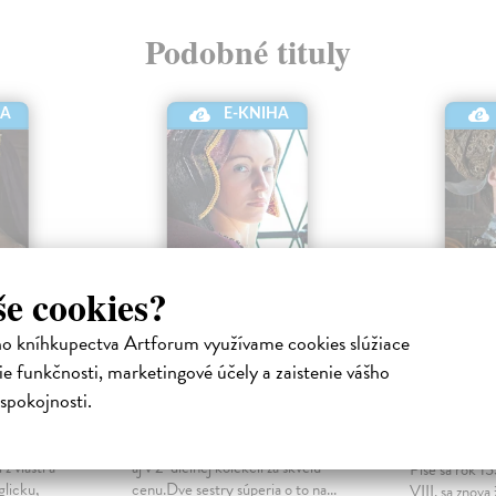
Podobné tituly
HA
E-KNIHA
še cookies?
ho kníhkupectva Artforum využívame cookies slúžiace
e funkčnosti, marketingové účely a zaistenie vášho
ná
Druhá Boleynová
Dedičst
Boleyno
spokojnosti.
Gregoryová Philippa
|
Elektronická kniha
Gregoryová 
 Stuartová
Tento titul nájdete v našej ponuke
Elektronická
 vlasti a
aj v 2-dielnej kolekcii za skvelú
Píše sa rok 1
glicku,
cenu.Dve sestry súperia o to na...
VIII. sa znova 