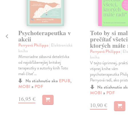
Psychoterapeutka v
Toto by si mal
akcii
prečítať všetci
ktorých máte 
Perryová Philippa
| Elektronická
kniha
Perryová Philippa
| El
Mimoriadne zábavná detektívka
kniha
od najobľúbenejšej britskej
V tejto úprimnej, prakti
terapeutky a autorky kníh Toto
vtipnej knihe vám
mali čítať ...
psychoterapeutka Phili
Perryová radí, ako pristu
Na stiahnutie ako
EPUB
,
MOBI
a
PDF
Na stiahnutie a
MOBI
a
PDF
16,95 €
10,90 €