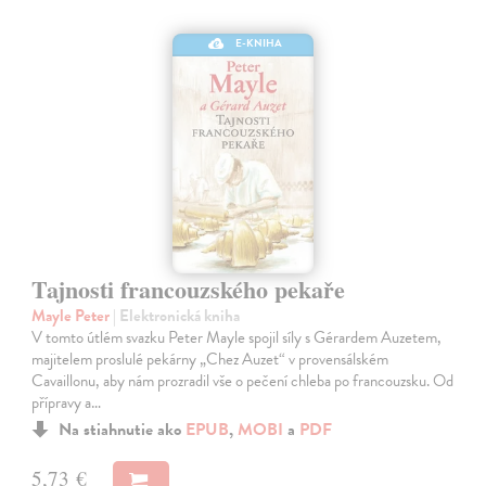
E-KNIHA
Tajnosti francouzského pekaře
Mayle Peter
| Elektronická kniha
V tomto útlém svazku Peter Mayle spojil síly s Gérardem Auzetem,
majitelem proslulé pekárny „Chez Auzet“ v provensálském
Cavaillonu, aby nám prozradil vše o pečení chleba po francouzsku. Od
přípravy a…
Na stiahnutie ako
EPUB
,
MOBI
a
PDF
5,73 €