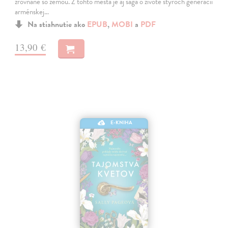
zrovnané so zemou. Z tohto mesta je aj sága o živote štyroch generácií
arménskej…
Na stiahnutie ako
EPUB
,
MOBI
a
PDF
13,90 €
E-KNIHA