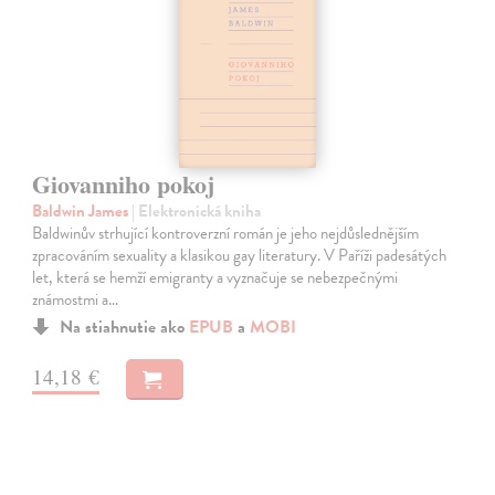
Giovanniho pokoj
Baldwin James
| Elektronická kniha
Baldwinův strhující kontroverzní román je jeho nejdůslednějším
zpracováním sexuality a klasikou gay literatury. V Paříži padesátých
let, která se hemží emigranty a vyznačuje se nebezpečnými
známostmi a…
Na stiahnutie ako
EPUB
a
MOBI
14,18 €