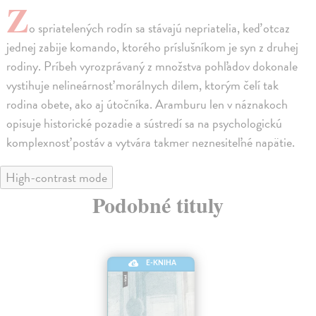
Z
o spriatelených rodín sa stávajú nepriatelia, keď otcaz
jednej zabije komando, ktorého príslušníkom je syn z druhej
rodiny. Príbeh vyrozprávaný z množstva pohľadov dokonale
vystihuje nelineárnosť morálnych dilem, ktorým čelí tak
rodina obete, ako aj útočníka. Aramburu len v náznakoch
opisuje historické pozadie a sústredí sa na psychologickú
komplexnosť postáv a vytvára takmer neznesiteľné napätie.
High-contrast mode
Podobné tituly
E-KNIHA