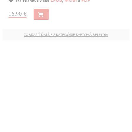
Na stiahnutie ako
EPUB
,
MOBI
a
PDF
16,90 €
ZOBRAZIŤ ĎALŠIE Z KATEGÓRIE SVETOVÁ BELETRIA