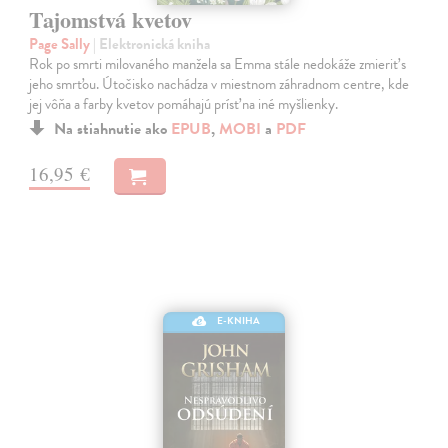
Tajomstvá kvetov
Page Sally
| Elektronická kniha
Rok po smrti milovaného manžela sa Emma stále nedokáže zmieriť s
jeho smrťou. Útočisko nachádza v miestnom záhradnom centre, kde
jej vôňa a farby kvetov pomáhajú prísť na iné myšlienky.
Na stiahnutie ako
EPUB
,
MOBI
a
PDF
16,95 €
E-KNIHA