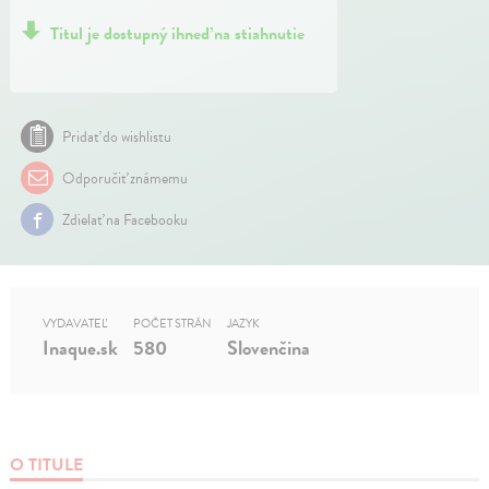
Titul je dostupný ihneď na stiahnutie
Pridať do wishlistu
Odporučiť známemu
Zdielať na Facebooku
VYDAVATEĽ
POČET STRÁN
JAZYK
Inaque.sk
580
Slovenčina
O TITULE