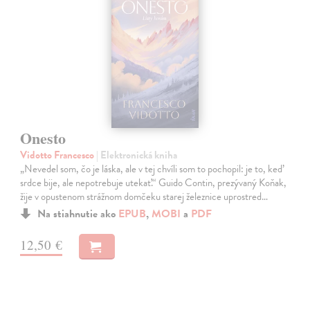
Onesto
Vidotto Francesco
| Elektronická kniha
„Nevedel som, čo je láska, ale v tej chvíli som to pochopil: je to, keď
srdce bije, ale nepotrebuje utekať.“ Guido Contin, prezývaný Koňak,
žije v opustenom strážnom domčeku starej železnice uprostred…
Na stiahnutie ako
EPUB
,
MOBI
a
PDF
12,50 €