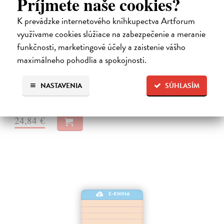
Príjmete naše cookies?
K prevádzke internetového kníhkupectva Artforum
Město a jeho nejisté zdi
využívame cookies slúžiace na zabezpečenie a meranie
funkčnosti, marketingové účely a zaistenie vášho
Murakami Haruki
| Elektronická kniha
Město a jeho nejisté zdi – dlouho očekávaný román Harukiho
maximálneho pohodlia a spokojnosti.
Murakamiho volně navazuje na autorovu starší novelu z roku 1980 a
tematicky se prolíná s jeho kultovním dílem Konec světa & Hard-
boiled Wonderland.…
NASTAVENIA
SÚHLASÍM
Na stiahnutie ako
EPUB
a
MOBI
24,84 €
E-KNIHA