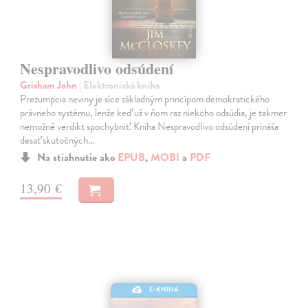
Nespravodlivo odsúdení
Grisham John
| Elektronická kniha
Prezumpcia neviny je síce základným princípom demokratického
právneho systému, lenže keď už v ňom raz niekoho odsúdia, je takmer
nemožné verdikt spochybniť. Kniha Nespravodlivo odsúdení prináša
desať skutočných…
Na stiahnutie ako
EPUB
,
MOBI
a
PDF
13,90 €
E-KNIHA