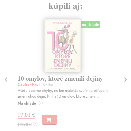
kúpili aj:
na sklade
10 omylov, ktoré zmenili dejiny
P
Coulter Paul
| Kniha
Bor
Všetci robíme chyby, no len málokto svojím prešľapom
Tát
zmení chod dejín. Kniha 10 omylov, ktoré zmenil...
Bor
Na sklade
Na
?
17,01 €
18
17,90 €
19
?