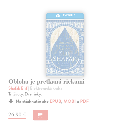
E-KNIHA
Obloha je pretkaná riekami
Shafak Elif
| Elektronická kniha
Tri životy. Dve rieky.
Na stiahnutie ako
EPUB
,
MOBI
a
PDF
26,90 €