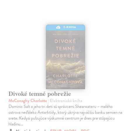
E-KNIHA
Divoké temné pobrežie
McConaghy Charlotte
| Elektronická kniha
Dominic Salt a jeho tri deti sú správcami Shearwateru – malého
ostrova neďaleko Antarktídy, ktorý ukrýva najväčšiu banku semien na
svete. Kedysi pulzujúce výskumné centrum je dnes pre stúpajúcu
hladinu…