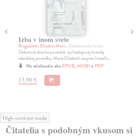
Izba v inom svete
W
Bragadóttir Elísabet María
| Elektronická kniha
Po
Debutová zbierka poviedok vychádzajúcej hviezdy
Vše
islandskej poviedky. María Elízabeth zaujme čitateľo...
Na stiahnutie ako
EPUB
,
MOBI
a
PDF
13
13,90 €
High-contrast mode
Čitatelia s podobným vkusom si