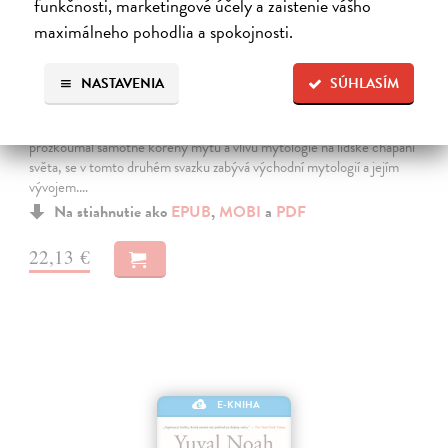
funkčnosti, marketingové účely a zaistenie vášho
maximálneho pohodlia a spokojnosti.
Masky bohů 2 - Orientální mytologie
NASTAVENIA
SÚHLASÍM
Campbell Joseph
| Elektronická kniha
Poté, co Campbell v prvním svazku pod titulem Primitivní mytologie
prozkoumal samotné kořeny mýtů a vlivu mytologie na lidské chápání
světa, se v tomto druhém svazku zabývá východní mytologií a jejím
vývojem.…
Na stiahnutie ako
EPUB
,
MOBI
a
PDF
22,13 €
E-KNIHA