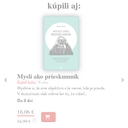
kúpili aj:
Mysli ako prieskumník
A
p
Galef Julia
| Kniha
Myslíme si, že sme objektívni a že vieme, kde je pravda.
Jon
V skutočnosti však vidíme len to, čo vidieť...
Ako
si 
Do 3 dní
Na
16,06 €
16
16,90 €
?
17