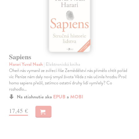
Sapiens
Harari Yuval Noah
| Elektronická kniha
Oheň nás vymanil ze zvířecí říše Zemědělství nás přimělo chtít pořád
víc Peníze nám daly nový smysl života Věda z nás učinila hrozbu Proč
homo sapiens přežil, zatímco ostatní druhy lidí vymřely? Co
rozhodlo…
Na stiahnutie ako
EPUB
a
MOBI
17,45 €