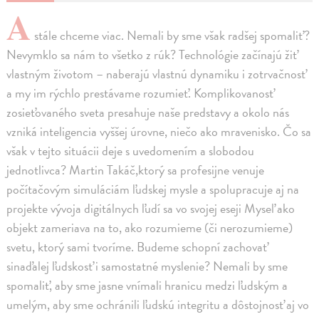
A
stále chceme viac. Nemali by sme však radšej spomaliť?
Nevymklo sa nám to všetko z rúk? Technológie začínajú žiť
vlastným životom – naberajú vlastnú dynamiku i zotrvačnosť
a my im rýchlo prestávame rozumieť. Komplikovanosť
zosieťovaného sveta presahuje naše predstavy a okolo nás
vzniká inteligencia vyššej úrovne, niečo ako mravenisko. Čo sa
však v tejto situácii deje s uvedomením a slobodou
jednotlivca? Martin Takáč,ktorý sa profesijne venuje
počítačovým simuláciám ľudskej mysle a spolupracuje aj na
projekte vývoja digitálnych ľudí sa vo svojej eseji Myseľ ako
objekt zameriava na to, ako rozumieme (či nerozumieme)
svetu, ktorý sami tvoríme. Budeme schopní zachovať
sinaďalej ľudskosť i samostatné myslenie? Nemali by sme
spomaliť, aby sme jasne vnímali hranicu medzi ľudským a
umelým, aby sme ochránili ľudskú integritu a dôstojnosť aj vo