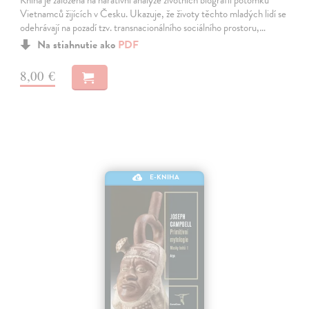
Kniha je založena na narativní analýze životních biografií potomků
Vietnamců žijících v Česku. Ukazuje, že životy těchto mladých lidí se
odehrávají na pozadí tzv. transnacionálního sociálního prostoru,…
Na stiahnutie ako
PDF
8,00 €
E-KNIHA