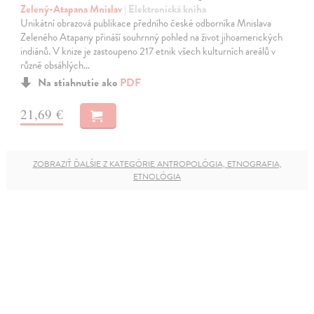
Zelený-Atapana Mnislav
| Elektronická kniha
Unikátní obrazová publikace předního české odborníka Mnislava
Zeleného Atapany přináší souhrnný pohled na život jihoamerických
indiánů. V knize je zastoupeno 217 etnik všech kulturních areálů v
různě obsáhlých…
Na stiahnutie ako
PDF
21,69 €
ZOBRAZIŤ ĎALŠIE Z KATEGÓRIE ANTROPOLÓGIA, ETNOGRAFIA,
ETNOLÓGIA