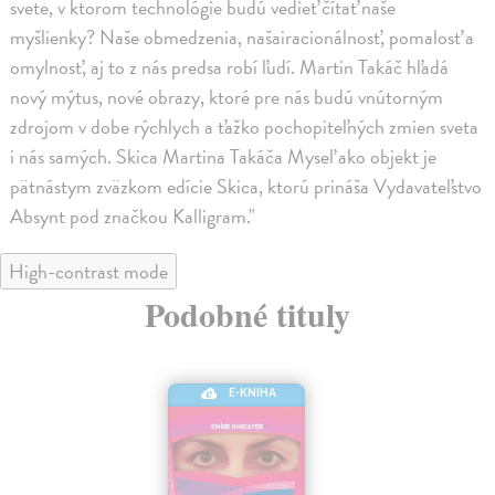
svete, v ktorom technológie budú vedieť čítať naše
myšlienky? Naše obmedzenia, našairacionálnosť, pomalosť a
omylnosť, aj to z nás predsa robí ľudí. Martin Takáč hľadá
nový mýtus, nové obrazy, ktoré pre nás budú vnútorným
zdrojom v dobe rýchlych a ťažko pochopiteľných zmien sveta
i nás samých. Skica Martina Takáča Myseľ ako objekt je
pätnástym zväzkom edície Skica, ktorú prináša Vydavateľstvo
Absynt pod značkou Kalligram."
High-contrast mode
Podobné tituly
E-KNIHA