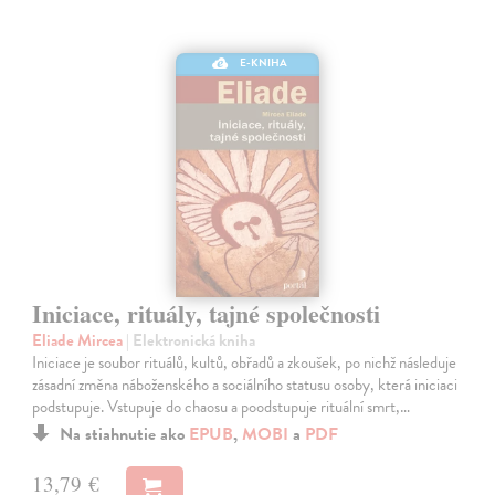
E-KNIHA
Iniciace, rituály, tajné společnosti
Eliade Mircea
| Elektronická kniha
Iniciace je soubor rituálů, kultů, obřadů a zkoušek, po nichž následuje
zásadní změna náboženského a sociálního statusu osoby, která iniciaci
podstupuje. Vstupuje do chaosu a poodstupuje rituální smrt,…
Na stiahnutie ako
EPUB
,
MOBI
a
PDF
13,79 €