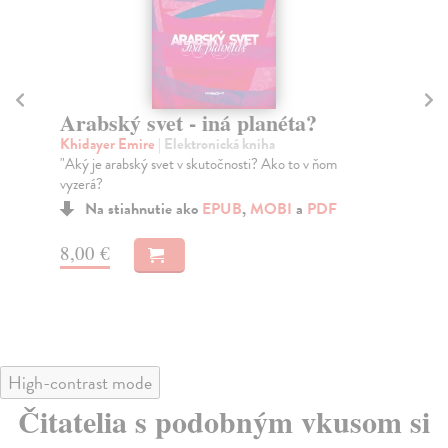
Arabský svet - iná planéta?
P
Khidayer Emire
| Elektronická kniha
Sal
"Aký je arabský svet v skutočnosti? Ako to v ňom
Tra
vyzerá?
poz
spo
Na stiahnutie ako
EPUB
,
MOBI
a
PDF
8,00 €
11
High-contrast mode
Čitatelia s podobným vkusom si