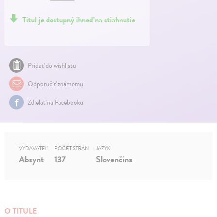
Titul je dostupný ihneď na stiahnutie
Pridať do wishlistu
Odporučiť známemu
Zdielať na Facebooku
VYDAVATEĽ
POČET STRÁN
JAZYK
Absynt
137
Slovenčina
O TITULE