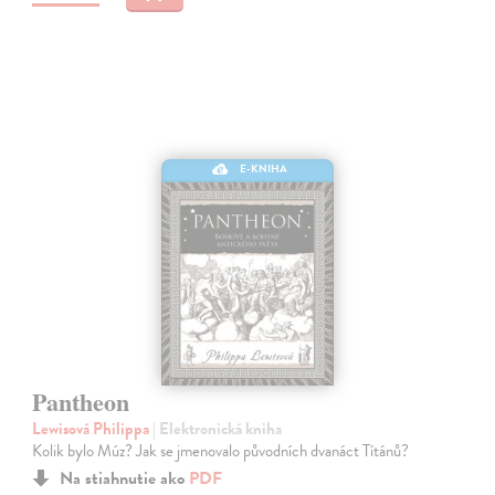
E-KNIHA
Pantheon
Lewisová Philippa
| Elektronická kniha
Kolik bylo Múz? Jak se jmenovalo původních dvanáct Títánů?
Na stiahnutie ako
PDF