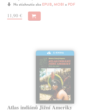
Na stiahnutie ako
EPUB
,
MOBI
a
PDF
11,90 €
E-KNIHA
Atlas indiánů Jižní Ameriky