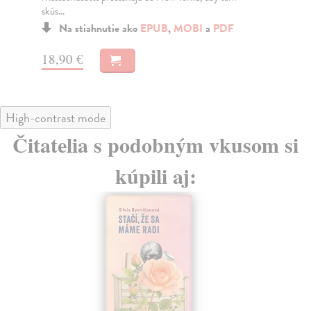
skús...
Na stiahnutie ako
EPUB
,
MOBI
a
PDF
16
18,90 €
High-contrast mode
Čitatelia s podobným vkusom si
kúpili aj: