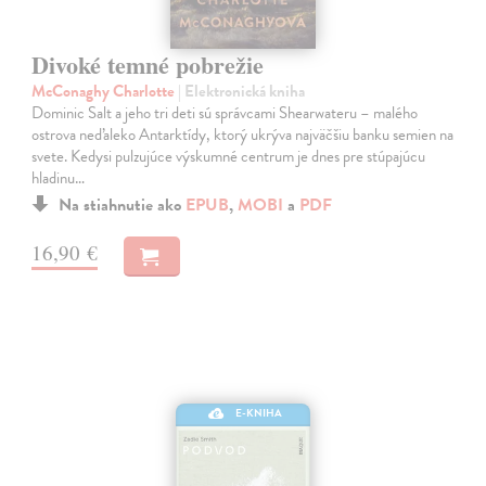
Divoké temné pobrežie
McConaghy Charlotte
| Elektronická kniha
Dominic Salt a jeho tri deti sú správcami Shearwateru – malého
ostrova neďaleko Antarktídy, ktorý ukrýva najväčšiu banku semien na
svete. Kedysi pulzujúce výskumné centrum je dnes pre stúpajúcu
hladinu…
Na stiahnutie ako
EPUB
,
MOBI
a
PDF
16,90 €
E-KNIHA