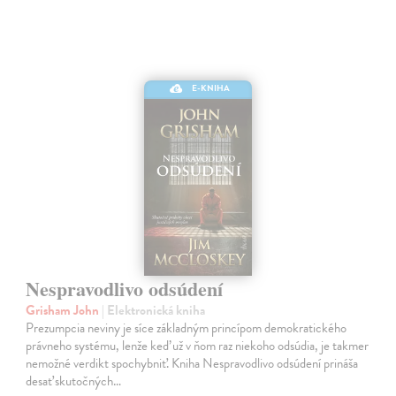
E-KNIHA
Nespravodlivo odsúdení
Grisham John
| Elektronická kniha
Prezumpcia neviny je síce základným princípom demokratického
právneho systému, lenže keď už v ňom raz niekoho odsúdia, je takmer
nemožné verdikt spochybniť. Kniha Nespravodlivo odsúdení prináša
desať skutočných…