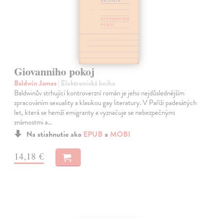
Giovanniho pokoj
Baldwin James
| Elektronická kniha
Baldwinův strhující kontroverzní román je jeho nejdůslednějším
zpracováním sexuality a klasikou gay literatury. V Paříži padesátých
let, která se hemží emigranty a vyznačuje se nebezpečnými
známostmi a…
Na stiahnutie ako
EPUB
a
MOBI
14,18 €