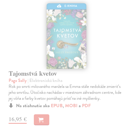
E-KNIHA
Tajomstvá kvetov
Page Sally
| Elektronická kniha
Rok po smrti milovaného manžela sa Emma stále nedokáže zmieriť s
jeho smrťou. Útočisko nachádza v miestnom záhradnom centre, kde
jej vôňa a farby kvetov pomáhajú prísť na iné myšlienky.
Na stiahnutie ako
EPUB
,
MOBI
a
PDF
16,95 €