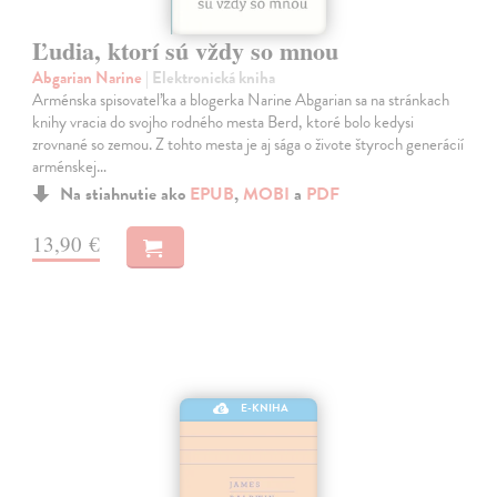
Ľudia, ktorí sú vždy so mnou
Abgarian Narine
| Elektronická kniha
Arménska spisovateľka a blogerka Narine Abgarian sa na stránkach
knihy vracia do svojho rodného mesta Berd, ktoré bolo kedysi
zrovnané so zemou. Z tohto mesta je aj sága o živote štyroch generácií
arménskej…
Na stiahnutie ako
EPUB
,
MOBI
a
PDF
13,90 €
E-KNIHA