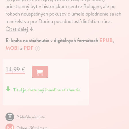
priestranný byt v historickom centre Bologne, ale po
rokoch neúspešných pokusov o umelé oplodnenie sa ich
manželstvo pre Dorinu posadnutosť dieťaťom rúca.
Čítať ďalej
↓
E-kniha na stiahnutie v digitálnych formátoch
EPUB
,
MOBI
a
PDF
?
14,99 €
Titul je dostupný ihneď na stiahnutie
Pridať do wishlistu
Odporučiť známemu