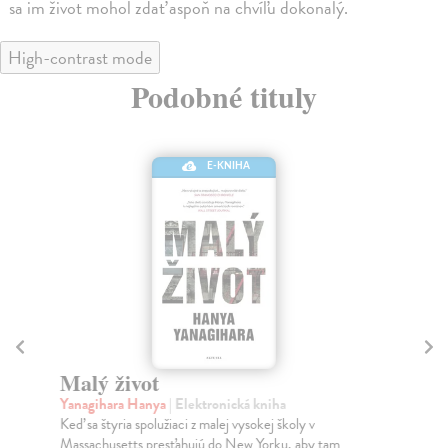
sa im život mohol zdať aspoň na chvíľu dokonalý.
High-contrast mode
Podobné tituly
E-KNIHA
Malý život
Ži
Yanagihara Hanya
| Elektronická kniha
Sa
Keď sa štyria spolužiaci z malej vysokej školy v
Živ
Massachusetts presťahujú do New Yorku, aby tam
Sab