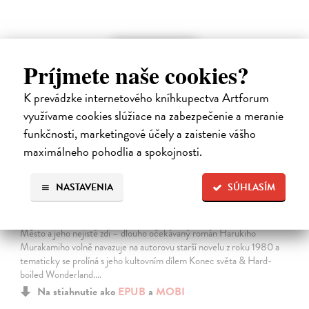
E-KNIHA
novinka
Príjmete naše cookies?
K prevádzke internetového kníhkupectva Artforum
využívame cookies slúžiace na zabezpečenie a meranie
funkčnosti, marketingové účely a zaistenie vášho
maximálneho pohodlia a spokojnosti.
NASTAVENIA
SÚHLASÍM
Město a jeho nejisté zdi
Murakami Haruki
| Elektronická kniha
Město a jeho nejisté zdi – dlouho očekávaný román Harukiho
Murakamiho volně navazuje na autorovu starší novelu z roku 1980 a
tematicky se prolíná s jeho kultovním dílem Konec světa & Hard-
boiled Wonderland.…
Na stiahnutie ako
EPUB
a
MOBI