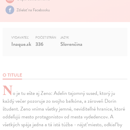
Zdielať na Facebooku
VYDAVATEĽ
POČET STRÁN
JAZYK
Inaque.sk
336
Slovenčina
O TITULE
N
o je tu ešte aj Zeno: Adelin tajomný sused, ktorý ju
každý večer pozoruje zo svojho balkóna, a zároveň Dorin
študent. Zeno vníma všetky jemné, neviditeľné hranice, ktoré
oddeľujú mesto protagonistov od mesta vydedencov. A
všetkých spája jedna a tá istá túžba - nájsť miesto, odkiaľ by