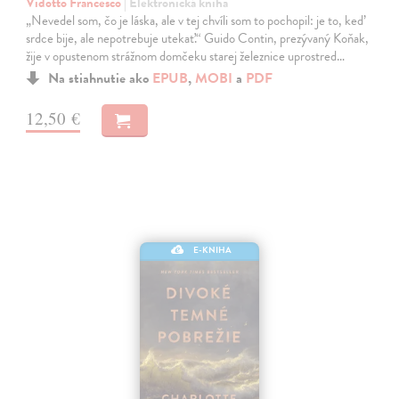
Vidotto Francesco
| Elektronická kniha
„Nevedel som, čo je láska, ale v tej chvíli som to pochopil: je to, keď
srdce bije, ale nepotrebuje utekať.“ Guido Contin, prezývaný Koňak,
žije v opustenom strážnom domčeku starej železnice uprostred…
Na stiahnutie ako
EPUB
,
MOBI
a
PDF
12,50 €
E-KNIHA