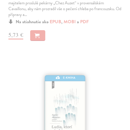
majitelem proslulé pekárny „Chez Auzet“ v provensálském
Cavaillonu, aby nám prozradil vše o pečení chleba po francouzsku. Od
přípravy a…
Na stiahnutie ako
EPUB
,
MOBI
a
PDF
5,73 €
E-KNIHA