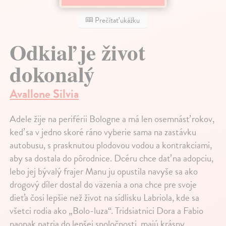
Prečítať ukážku
Odkiaľ je život
dokonalý
Avallone Silvia
Adele žije na periférii Bologne a má len osemnásť rokov,
keď sa v jedno skoré ráno vyberie sama na zastávku
autobusu, s prasknutou plodovou vodou a kontrakciami,
aby sa dostala do pôrodnice. Dcéru chce dať na adopciu,
lebo jej bývalý frajer Manu ju opustila navyše sa ako
drogový díler dostal do väzenia a ona chce pre svoje
dieťa čosi lepšie než život na sídlisku Labriola, kde sa
všetci rodia ako „Bolo-luza“. Tridsiatnici Dora a Fabio
naopak patria do lepšej spoločnosti, majú krásny