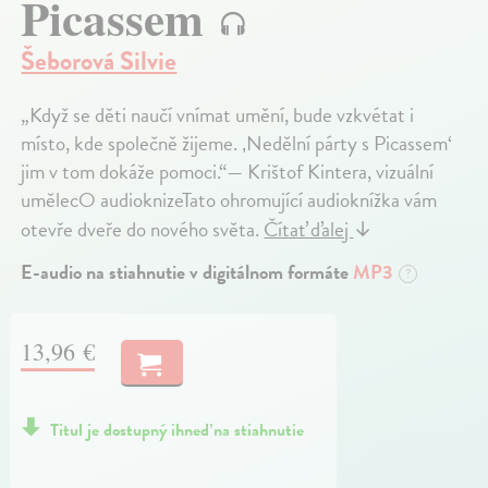
Picassem
Šeborová Silvie
„Když se děti naučí vnímat umění, bude vzkvétat i
místo, kde společně žijeme. ‚Nedělní párty s Picassem‘
jim v tom dokáže pomoci.“— Krištof Kintera, vizuální
umělecO audioknizeTato ohromující audioknížka vám
otevře dveře do nového světa.
Čítať ďalej
↓
E-audio na stiahnutie v digitálnom formáte
MP3
?
13,96 €
Titul je dostupný ihneď na stiahnutie