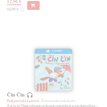
12,56 €
12,95 €
?
E-AUDIO
Čin Čin
Podjavorinská Ľudmila
| Elektronická audiokniha
A je to tu! Naša milovaná veršovaná rozprávka je prvou lastovičkou –