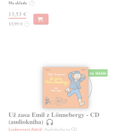
Na sklade
?
13,53 €
13,95 €
?
na sklade
Už zasa Emil z Lönnebergy - CD
(audiokniha)
Lindgrenová Astrid
| Audiokniha na CD