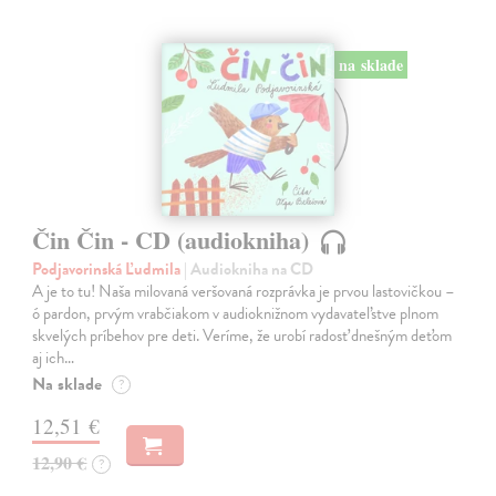
na sklade
Čin Čin - CD (audiokniha)
Podjavorinská Ľudmila
| Audiokniha na CD
A je to tu! Naša milovaná veršovaná rozprávka je prvou lastovičkou –
ó pardon, prvým vrabčiakom v audioknižnom vydavateľstve plnom
skvelých príbehov pre deti. Veríme, že urobí radosť dnešným deťom
aj ich…
Na sklade
?
12,51 €
12,90 €
?