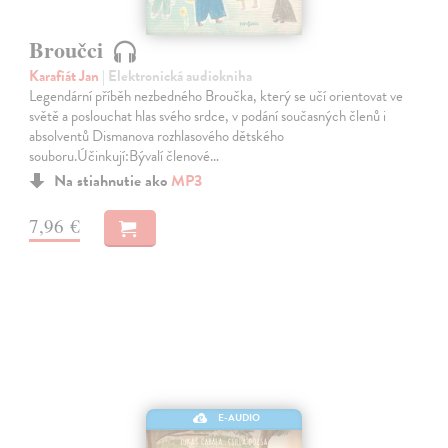
Broučci
Karafiát Jan
| Elektronická audiokniha
Legendární příběh nezbedného Broučka, který se učí orientovat ve
světě a poslouchat hlas svého srdce, v podání současných členů i
absolventů Dismanova rozhlasového dětského
souboru.Účinkují:Bývalí členové…
Na stiahnutie ako
MP3
7,96 €
E-AUDIO