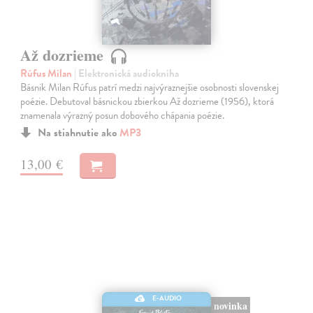
Až dozrieme
Rúfus Milan
| Elektronická audiokniha
Básnik Milan Rúfus patrí medzi najvýraznejšie osobnosti slovenskej
poézie. Debutoval básnickou zbierkou Až dozrieme (1956), ktorá
znamenala výrazný posun dobového chápania poézie.
Na stiahnutie ako
MP3
13,00 €
E-AUDIO
novinka