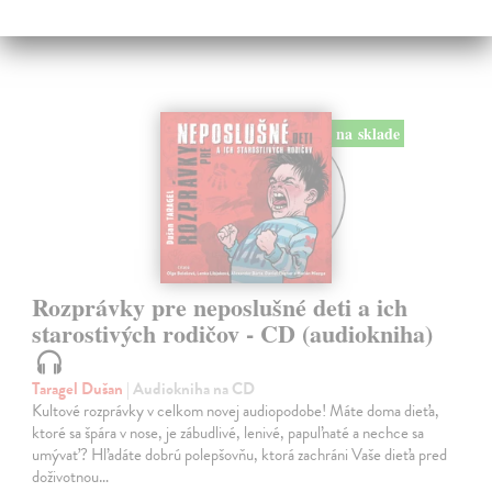
na sklade
Rozprávky pre neposlušné deti a ich
starostivých rodičov - CD (audiokniha)
Taragel Dušan
| Audiokniha na CD
Kultové rozprávky v celkom novej audiopodobe! Máte doma dieťa,
ktoré sa špára v nose, je zábudlivé, lenivé, papuľnaté a nechce sa
umývať? Hľadáte dobrú polepšovňu, ktorá zachráni Vaše dieťa pred
doživotnou…