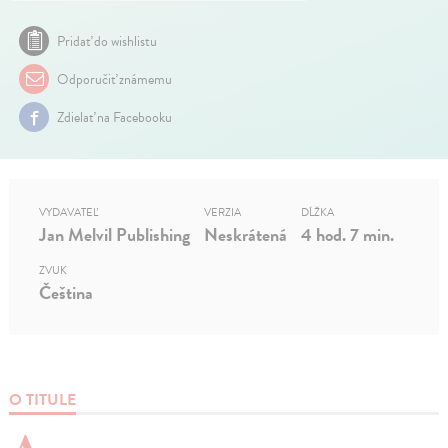
Pridať do wishlistu
Odporučiť známemu
Zdielať na Facebooku
VYDAVATEĽ
VERZIA
DĹŽKA
Jan Melvil Publishing
Neskrátená
4 hod. 7 min.
ZVUK
Čeština
O TITULE