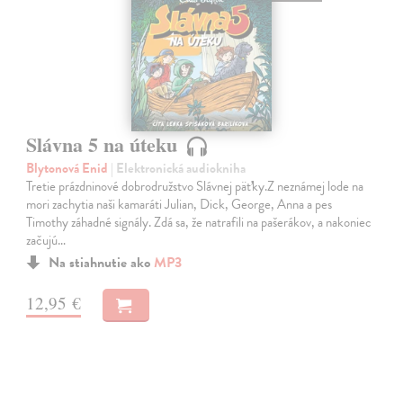
Slávna 5 na úteku
Blytonová Enid
| Elektronická audiokniha
Tretie prázdninové dobrodružstvo Slávnej päťky.Z neznámej lode na
mori zachytia naši kamaráti Julian, Dick, George, Anna a pes
Timothy záhadné signály. Zdá sa, že natrafili na pašerákov, a nakoniec
začujú…
Na stiahnutie ako
MP3
12,95 €