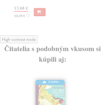
Za
13,68 €
13
14,10 €
?
13
High-contrast mode
Čitatelia s podobným vkusom si
kúpili aj:
E-AUDIO