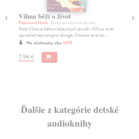
Vilma běží o život
St
Pažoutová Naďa
| Elektronická audiokniha
Eis
Malá Vilma se během běžeckých závodů v Africe ztratí
Od 
uprostřed neprostupné džungle. Dostane se až do...
Báj
Na stiahnutie ako
MP3
7,96 €
10
Ďalšie z kategórie detské
audioknihy