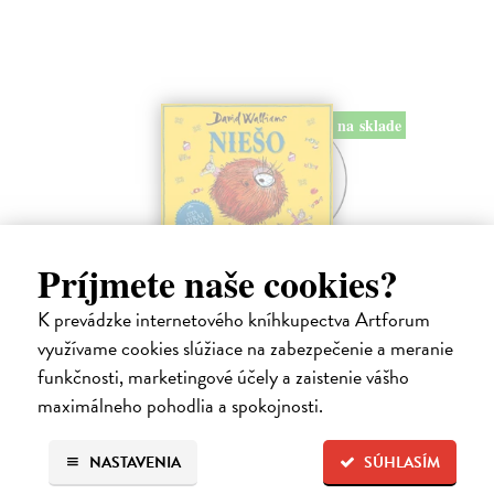
na sklade
Príjmete naše cookies?
Niešo - CD (audiokniha)
Walliams David
| Audiokniha na CD
K prevádzke internetového kníhkupectva Artforum
Toto je príbeh decka, ktoré má absolútne všetko. Všetko, na čo len
využívame cookies slúžiace na zabezpečenie a meranie
pomyslí, mu okamžite zabezpečia jeho láskaví a dobroprajní rodičia.
funkčnosti, marketingové účely a zaistenie vášho
Na sklade
?
maximálneho pohodlia a spokojnosti.
13,25 €
13,95 €
?
NASTAVENIA
SÚHLASÍM