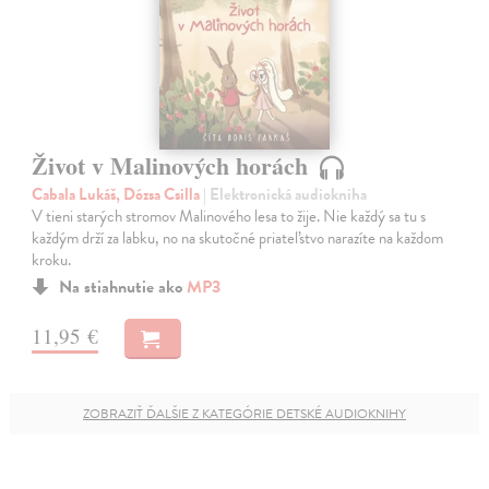
Život v Malinových horách
Cabala Lukáš, Dózsa Csilla
| Elektronická audiokniha
V tieni starých stromov Malinového lesa to žije. Nie každý sa tu s
každým drží za labku, no na skutočné priateľstvo narazíte na každom
kroku.
Na stiahnutie ako
MP3
11,95 €
ZOBRAZIŤ ĎALŠIE Z KATEGÓRIE DETSKÉ AUDIOKNIHY