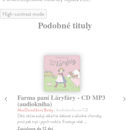
High-contrast mode
Podobné tituly
Farma paní Láryfáry - CD MP3
D
(audiokniha)
a
(
MacDonaldová Betty
| Audiokniha na CD
Děti občas sužují zákeřné slabosti a záludné choroby,
No
jimiž pak trpí i jejich rodiče. Existuje však ...
Dru
Fiš
Zasielame do 12 dní