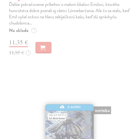
Ďalšie pokračovanie príbehov o malom šibalovi Emilovi, ktorého
huncútstva dobre poznali aj všetci Lönneberčania. Ale čo sa stalo, keď
Emil vylial ockovi na hlavu zabíjačkovú kašu, keď zlú správkyňu
chudobinca…
Na sklade
?
11,35 €
11,95 €
?
E-AUDIO
novinka