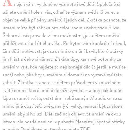
A
nejen vám, vy doněho vezmete i své děti! Společně si
užijete umění kolem vás, odhalíte význam světla či barev a
objevíte velké příběhy umělců i jejich děl. Zkrátka poznáte, že
umění může být zábava pro celou rodinu nebo třídu.Silvie
Šeborová vás provede všemi možnostmi, jak dětem umění
přibližovat už od útlého věku. Poskytne vám konkrétní návod,
čím děti motivovat, jak se s nimi o umění bavit, které otázky
jim klást a čeho si všímat. Získáte tipy, kam své potomky za
uměním vzít, kde najdete ta nejslavnější díla (a jestli je musíte
znát) nebo jaké hry s uměním si doma či na výstavě můžete
zahrát. Zkrátka, stanete se dětem průvodcem v kouzelném
světě emocí, které umění dokáže vyvolat – a ony pak budou
lépe rozumět světu, ostatním i sobě samým.V audioknize se
mimo jiné dozvíteČlověk, malý či velký, nemusí být znalcem
umění, aby si ho užil.Děti začínají objevovat umění ve dvou
letech, ale pozdě není ani v pubertě.Neexistují špatné otázky
o umění.Doplňkové materiály najdete ZDE.