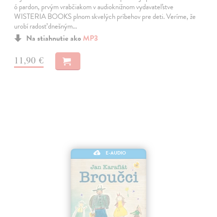
ó pardon, prvým vrabčiakom v audioknižnom vydavateľstve
WISTERIA BOOKS plnom skvelých príbehov pre deti. Veríme, že
urobí radosť dnešným…
Na stiahnutie ako
MP3
11,90 €
E-AUDIO