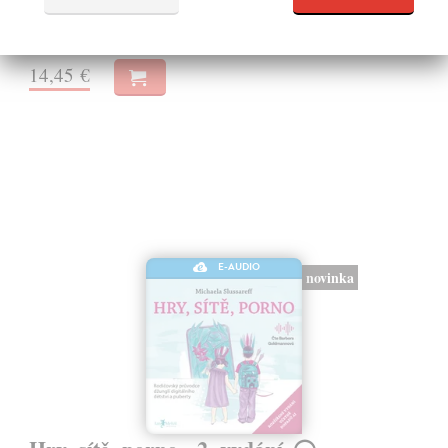
zdravie.
Na stiahnutie ako
MP3
14,45 €
E-AUDIO
novinka