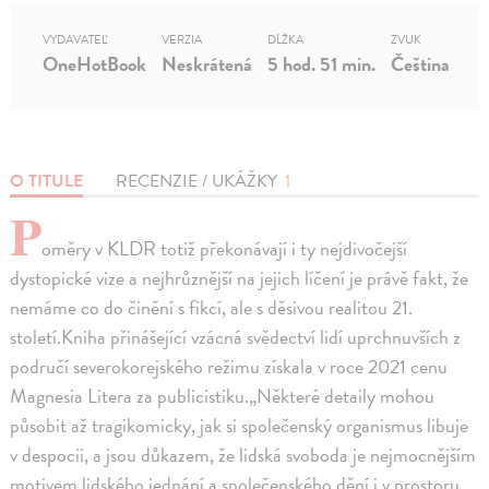
VYDAVATEĽ
VERZIA
DĹŽKA
ZVUK
OneHotBook
Neskrátená
5 hod. 51 min.
Čeština
O TITULE
RECENZIE / UKÁŽKY
1
P
oměry v KLDR totiž překonávají i ty nejdivočejší
dystopické vize a nejhrůznější na jejich líčení je právě fakt, že
nemáme co do činění s fikcí, ale s děsivou realitou 21.
století.Kniha přinášející vzácná svědectví lidí uprchnuvších z
područí severokorejského režimu získala v roce 2021 cenu
Magnesia Litera za publicistiku.„Některé detaily mohou
působit až tragikomicky, jak si společenský organismus libuje
v despocii, a jsou důkazem, že lidská svoboda je nejmocnějším
motivem lidského jednání a společenského dění i v prostoru