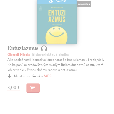
E-AUDIO
novinka
Entuziazmus
Girasoli Nicola
| Elektronická audiokniha
Ako spoločnosť i jednotlivci dnes naraz čelíme sklamaniu i rezignácii.
Kniha ponúka predovšetkým mladým ľuďom duchovnú cestu, ktorá
ich privedie k životu plnému radosti a entuziazmu.
Na stiahnutie ako
MP3
8,00 €