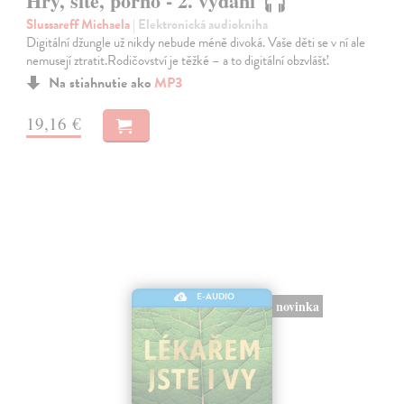
Hry, sítě, porno - 2. vydání
Slussareff Michaela
| Elektronická audiokniha
Digitální džungle už nikdy nebude méně divoká. Vaše děti se v ní ale
nemusejí ztratit.Rodičovství je těžké – a to digitální obzvlášť.
Na stiahnutie ako
MP3
19,16 €
E-AUDIO
novinka