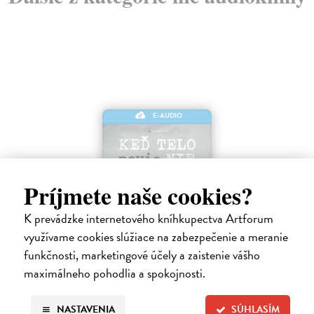
E-AUDIO
Príjmete naše cookies?
K prevádzke internetového kníhkupectva Artforum
využívame cookies slúžiace na zabezpečenie a meranie
Keď telo povie nie
funkčnosti, marketingové účely a zaistenie vášho
Maté Gábor
| Elektronická audiokniha
maximálneho pohodlia a spokojnosti.
Prevencia pred chorobami ľudstvo zamestnáva od nepamäti. Lekár a
uznávaný autor Gábor Maté verí, že spôsob akým premýšľame a
využívame svoju mozgovú kapacitu, má vplyv aj na naše fyzické
NASTAVENIA
SÚHLASÍM