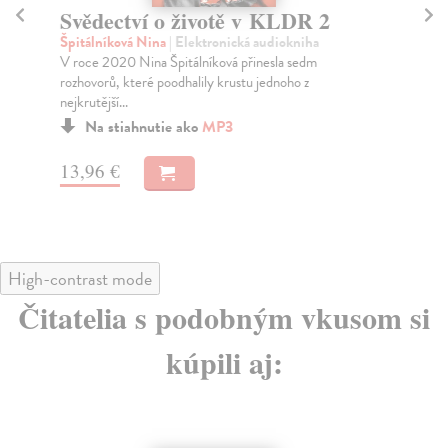
Mezi dvěma Kimy - CD MP3
M
(audiokniha)
Špi
Uni
Špitálníková Nina
| Audiokniha na CD
člo
Spisovatelka Nina Špitálníková se rozhodla poznat
jednu z nejtužších diktatur na světě zblízka. Poda...
Zasielame do 12 dní
13
16,78 €
17,30 €
?
High-contrast mode
Čitatelia s podobným vkusom si
kúpili aj: