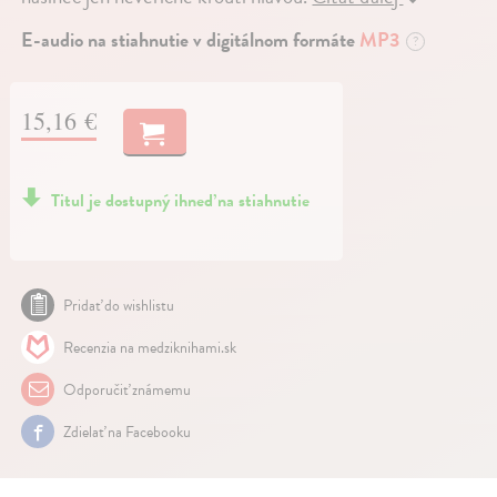
E-audio na stiahnutie v digitálnom formáte
MP3
?
15,16 €
Titul je dostupný ihneď na stiahnutie
Pridať do wishlistu
Recenzia na medziknihami.sk
Odporučiť známemu
Zdielať na Facebooku