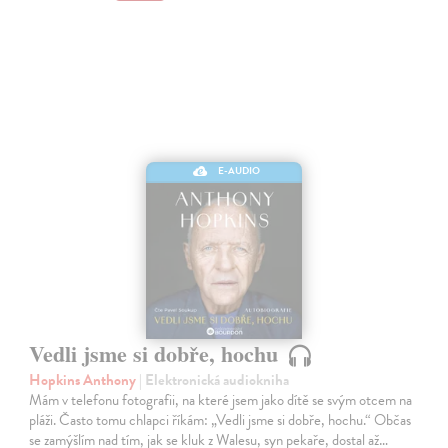
E-AUDIO
Vedli jsme si dobře, hochu
Hopkins Anthony
| Elektronická audiokniha
Mám v telefonu fotografii, na které jsem jako dítě se svým otcem na
pláži. Často tomu chlapci říkám: „Vedli jsme si dobře, hochu.“ Občas
se zamýšlím nad tím, jak se kluk z Walesu, syn pekaře, dostal až…