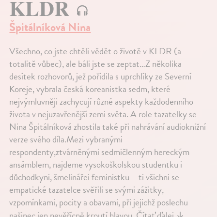
KLDR
Špitálníková Nina
Všechno, co jste chtěli vědět o životě v KLDR (a
totalitě vůbec), ale báli jste se zeptat…Z několika
desítek rozhovorů, jež pořídila s uprchlíky ze Severní
Koreje, vybrala česká koreanistka sedm, které
nejvýmluvněji zachycují různé aspekty každodenního
života v nejuzavřenější zemi světa. A role tazatelky se
Nina Špitálníková zhostila také při nahrávání audioknižní
verze svého díla.Mezi vybranými
respondenty,ztvárněnými sedmičlenným hereckým
ansámblem, najdeme vysokoškolskou studentku i
důchodkyni, šmelinářei feministku – ti všichni se
empatické tazatelce svěřili se svými zážitky,
vzpomínkami, pocity a obavami, při jejichž poslechu
našinec jen nevěřícně kroutí hlavou.
Čítať ďalej
↓