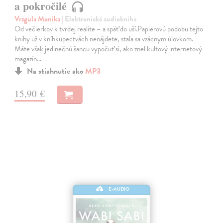
a pokročilé
Vrzgula Monika
| Elektronická audiokniha
Od večierkov k tvrdej realite – a späť do uší.Papierovú podobu tejto
knihy už v kníhkupectvách nenájdete, stala sa vzácnym úlovkom.
Máte však jedinečnú šancu vypočuť si, ako znel kultový internetový
magazín…
Na stiahnutie ako
MP3
15,90 €
E-AUDIO