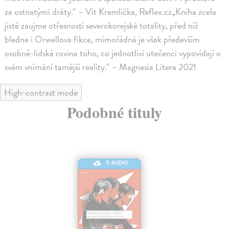
za ostnatými dráty.“ – Vít Kremlička, Reflex.cz„Kniha zcela
jistě zaujme otřesností severokorejské totality, před níž
bledne i Orwellova fikce, mimořádná je však především
osobně-lidská rovina toho, co jednotliví utečenci vypovídají o
svém vnímání tamější reality.“ – Magnesia Litera 2021
High-contrast mode
Podobné tituly