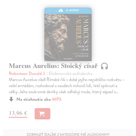
E-AUDIO
Marcus Aurelius: Stoický císař
Robertson Donald J.
| Elektronická audiokniha
Marcus Aurelius vládl Římské říši v době jejího největšího rozkvětu –
velel armádám, rozhodoval o osudech milionů lidí, řešil spiknutí a
války. Jeho soukromé deníky však odhalují muže, který zápasil s…
Na stiahnutie ako
MP3
13,96 €
ZOBRAZIŤ ĎALŠIE Z KATEGÓRIE INÉ AUDIOKNIHY