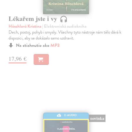
Lékařem jste i vy
Höschlová Kristina
| Elektronická audiokniha
Dech, postoj, pohyb i smysly. Všechny tyto nástroje nám tělo dává k
dispozici, aby se dokázalo samo uzdravit.
Na stiahnutie ako
MP3
17,96 €
E-AUDIO
novinka