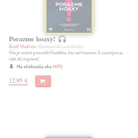
Porazme hoaxy!
Šnídl Vladimír
| Elektronická audiokniha
Nie je možné presvedčiť každého, kto verí hoaxom. S viacerými sa
však dá rozprávať.
Na stiahnutie ako
MP3
12,95 €