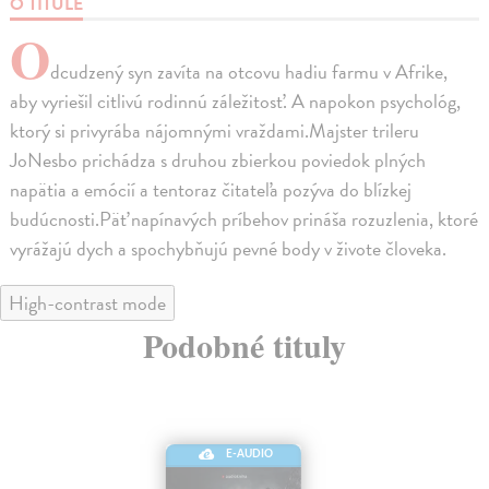
O TITULE
O
dcudzený syn zavíta na otcovu hadiu farmu v Afrike,
aby vyriešil citlivú rodinnú záležitosť. A napokon psychológ,
ktorý si privyrába nájomnými vraždami.Majster trileru
JoNesbo prichádza s druhou zbierkou poviedok plných
napätia a emócií a tentoraz čitateľa pozýva do blízkej
budúcnosti.Päť napínavých príbehov prináša rozuzlenia, ktoré
vyrážajú dych a spochybňujú pevné body v živote človeka.
High-contrast mode
Podobné tituly
E-AUDIO