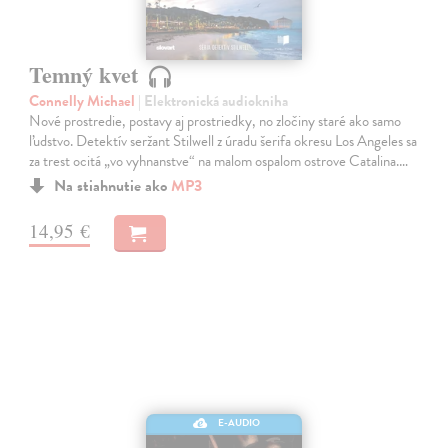
Temný kvet
Connelly Michael
| Elektronická audiokniha
Nové prostredie, postavy aj prostriedky, no zločiny staré ako samo
ľudstvo. Detektív seržant Stilwell z úradu šerifa okresu Los Angeles sa
za trest ocitá „vo vyhnanstve“ na malom ospalom ostrove Catalina.…
Na stiahnutie ako
MP3
14,95 €
E-AUDIO