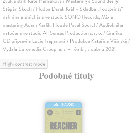
Zvuk a střih Kate Hamsíková / Mastering a Sound design
Štěpán Škoch / Hudba Darek Král – Skladba „Footprints“
nahrána a smíchána ve studiu SONO Records, Mix a
mastering Adam Karlík, Housle Pavel Šporcl / Audiokniha
natočena ve studiu All Senses Production s. r. o. / Grafiku
CD připravila Lucie Traganová / Produkce Kateřina Višinská /
Vydala Euromedia Group, a. s. – Témbr, v dubnu 2021
High-contrast mode
Podobné tituly