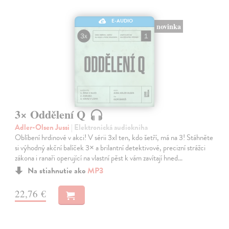
E-AUDIO
novinka
3× Oddělení Q
Adler-Olsen Jussi
| Elektronická audiokniha
Oblíbení hrdinové v akci! V sérii 3xI ten, kdo šetří, má na 3! Stáhněte
si výhodný akční balíček 3× a brilantní detektivové, precizní strážci
zákona i ranaři operující na vlastní pěst k vám zavítají hned…
Na stiahnutie ako
MP3
22,76 €