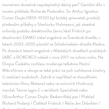
monstrem skutečně nepolapitelný děsivý pes? Geniální dílo v
novém překladu Richarda Podaného. Sir Arthur Ignatius
Conan Doyle (1859–1930) byl britský spisovatel, proslulý
především příběhy o Sherlocku Holmesovi, jež zásadně
ovlivnily podobu detektivního žánru.Vasil Fridrich po
absolvování DAMU získal angažmá ve Švandově divadle, v
letech 2002–2005 působil ve Středočeském divadle Kladno.
Po dvanácti letech angažmá v Městských divadlech pražských
(ABC a ROKOKO) odešel v roce 2017 na volnou nohu. Na
Dvojce Českého rozhlasu moderuje talkshow Noční
Mikrofórum a věnuje se také práci na poli rozhlasové činohry
či natáčení audioknih. Zahrál si například ve dvoudílném
televizním filmu Metanol nebo ve snímcích Hodinový
manžel, Teorie tygra či v seriálech Specialisté nebo
Ulice.Arthur Conan Doyle: Baskervillský pes / Překlad
Richard Podaný / ČteVasil Fridrich / Režie Jan Drbohlav /