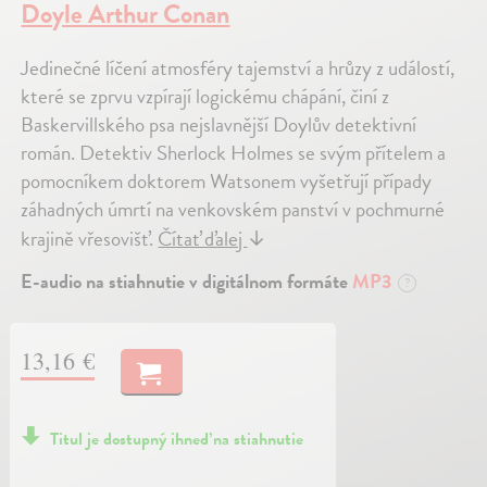
Doyle Arthur Conan
Jedinečné líčení atmosféry tajemství a hrůzy z událostí,
které se zprvu vzpírají logickému chápání, činí z
Baskervillského psa nejslavnější Doylův detektivní
román. Detektiv Sherlock Holmes se svým přítelem a
pomocníkem doktorem Watsonem vyšetřují případy
záhadných úmrtí na venkovském panství v pochmurné
krajině vřesovišť.
Čítať ďalej
↓
E-audio na stiahnutie v digitálnom formáte
MP3
?
13,16 €
Titul je dostupný ihneď na stiahnutie