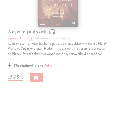
Anjel v podsvetí
Červenák Juraj
| Elektronická audiokniha
Kapitán Stein a notár Barbarič pátrajú po diabolskom vrahovi v PlzniV
Prahe vyčíňa mor a cisár Rudolf II. sa aj s celým dvorom presťahoval
do Plzne. Povesť tohto mravopočestného, panovníkovi oddaného
mesta…
Na stiahnutie ako
MP3
15,95 €