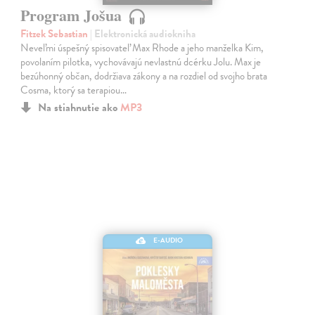
Program Jošua
Fitzek Sebastian
| Elektronická audiokniha
Neveľmi úspešný spisovateľ Max Rhode a jeho manželka Kim,
povolaním pilotka, vychovávajú nevlastnú dcérku Jolu. Max je
bezúhonný občan, dodržiava zákony a na rozdiel od svojho brata
Cosma, ktorý sa terapiou…
Na stiahnutie ako
MP3
E-AUDIO