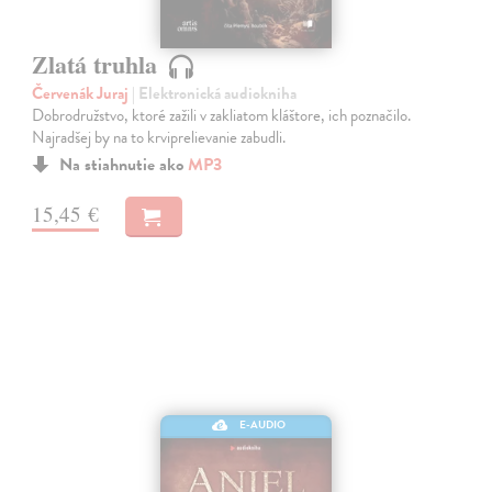
Zlatá truhla
Červenák Juraj
| Elektronická audiokniha
Dobrodružstvo, ktoré zažili v zakliatom kláštore, ich poznačilo.
Najradšej by na to krviprelievanie zabudli.
Na stiahnutie ako
MP3
15,45 €
E-AUDIO