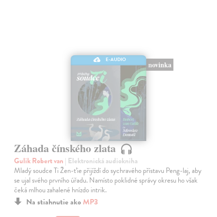
E-AUDIO
novinka
Záhada čínského zlata
Gulik Robert van
| Elektronická audiokniha
Mladý soudce Ti Žen-ťie přijíždí do sychravého přístavu Peng-laj, aby
se ujal svého prvního úřadu. Namísto poklidné správy okresu ho však
čeká mlhou zahalené hnízdo intrik.
Na stiahnutie ako
MP3