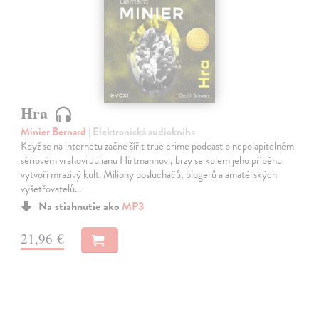
Hra
Minier Bernard
| Elektronická audiokniha
Když se na internetu začne šířit true crime podcast o nepolapitelném
sériovém vrahovi Julianu Hirtmannovi, brzy se kolem jeho příběhu
vytvoří mrazivý kult. Miliony posluchačů, blogerů a amatérských
vyšetřovatelů…
Na stiahnutie ako
MP3
21,96 €