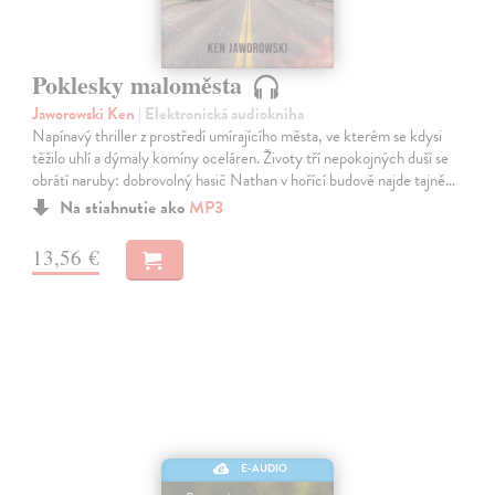
Poklesky maloměsta
Jaworowski Ken
| Elektronická audiokniha
Napínavý thriller z prostředí umírajícího města, ve kterém se kdysi
těžilo uhlí a dýmaly komíny oceláren. Životy tří nepokojných duší se
obrátí naruby: dobrovolný hasič Nathan v hořící budově najde tajně…
Na stiahnutie ako
MP3
13,56 €
E-AUDIO