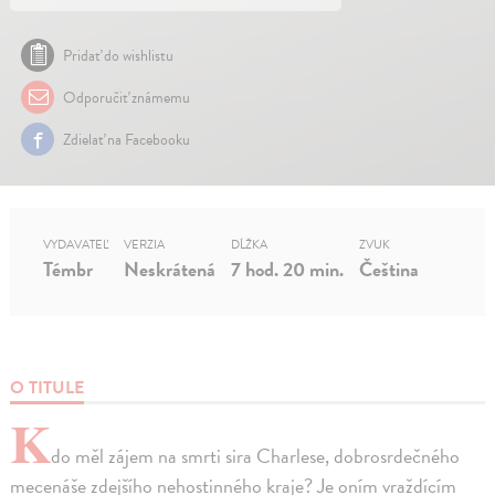
Pridať do wishlistu
Odporučiť známemu
Zdielať na Facebooku
VYDAVATEĽ
VERZIA
DĹŽKA
ZVUK
Témbr
Neskrátená
7 hod. 20 min.
Čeština
O TITULE
K
do měl zájem na smrti sira Charlese, dobrosrdečného
mecenáše zdejšího nehostinného kraje? Je oním vraždícím