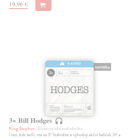
19,96 €
E-AUDIO
novinka
3× Bill Hodges
King Stephen
| Elektronická audiokniha
I ten, kdo šetří, má na 3! Stáhněte si výhodný akční balíček 3× a