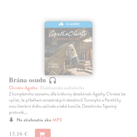
E-AUDIO
Brána osudu
Christie Agatha
| Elektronická audiokniha
Z kompletního seznamu díla královny detektivek Agathy Christie lze
vyčíst, že příběhem amatérských detektivů Tommyho a Pentličky
svou literární dráhu začínala a také končila. Detektivka Tajemný
protivník,…
Na stiahnutie ako
MP3
13,16 €