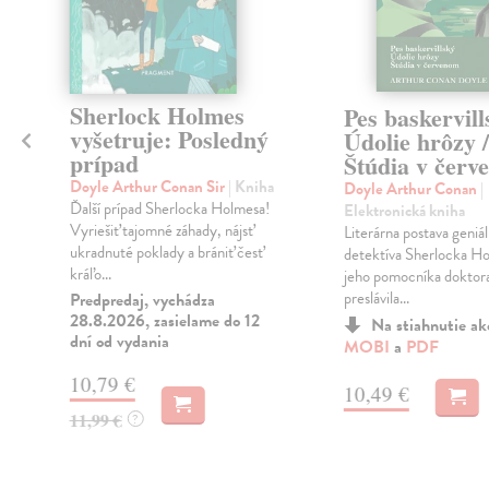
Sherlock Holmes
Pes baskervill
vyšetruje: Posledný
Údolie hrôzy /
prípad
Štúdia v červ
Doyle Arthur Conan Sir
| Kniha
Doyle Arthur Conan
|
Ďalší prípad Sherlocka Holmesa!
Elektronická kniha
Vyriešiť tajomné záhady, nájsť
Literárna postava geniá
ukradnuté poklady a brániť česť
detektíva Sherlocka Ho
kráľo...
jeho pomocníka doktor
preslávila...
Predpredaj, vychádza
28.8.2026, zasielame do 12
Na stiahnutie a
dní od vydania
MOBI
a
PDF
10,79 €
10,49 €
11,99 €
?