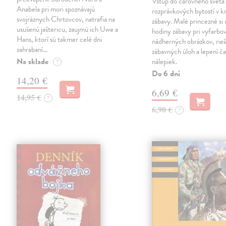
Vstúp do čarovného sveta
Anabela pri mori spoznávajú
rozprávkových bytostí v kn
svojráznych Chrtovcov, natrafia na
zábavy. Malé princezné si 
usušenú jaštericu, zaujmú ich Uwe a
hodiny zábavy pri vyfarbo
Hans, ktorí sú takmer celé dni
nádherných obrázkov, rieš
zahrabaní…
zábavných úloh a lepení č
Na sklade
nálepiek.
?
Do 6 dní
14,20 €
6,69 €
14,95 €
?
6,90 €
?