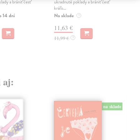
lady a brániť česť
ukradnuté poklady a brániť česť
ukra
kráľo...
kráľ
o 14 dní
Na sklade
Zas
?
11,63 €
11
11,99 €
11,
?
 aj:
na sklade