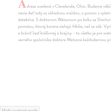
A
dresa uvedená v Clevelande, Ohio. Budeme vďační
nevie dať rady so záhadnou vraždou, o pomoc s vyšet
detektíva. S doktorom Watsonom po boku sa Sherlock
pomstou, ktorej korene siahajú hlbšie, než sa zdá. Vy
a brániť česť kráľovnej a krajiny – to všetko je pre 
verného spoločníka doktora Watsona každodennou prá
High-contrast mode