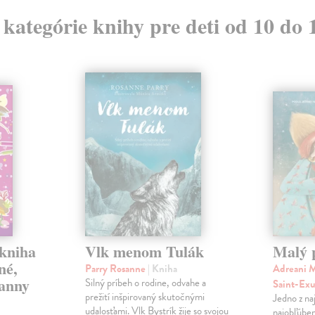
z kategórie knihy pre deti od 10 do 
 kniha
Vlk menom Tulák
Malý 
né,
Parry Rosanne
| Kniha
Adreani M
panny
Silný príbeh o rodine, odvahe a
Saint-Ex
prežití inšpirovaný skutočnými
Jedno z na
udalosťami. Vlk Bystrík žije so svojou
najobľúben