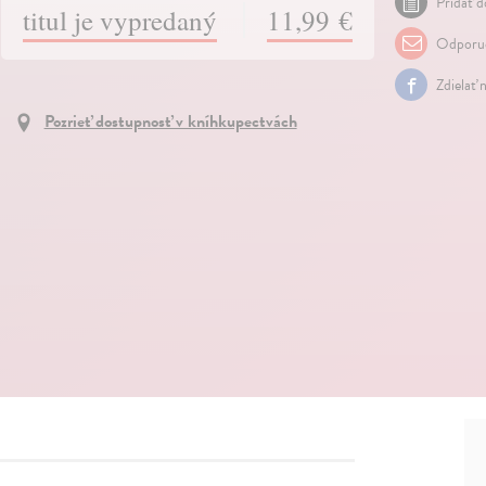
Pridať d
titul je vypredaný
11,99 €
Odporuč
Zdielať 
Pozrieť dostupnosť v kníhkupectvách