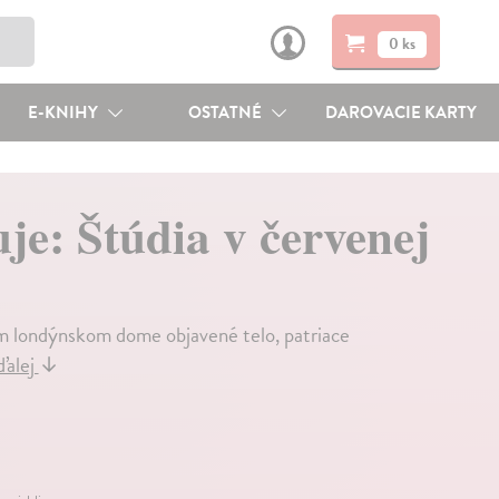
0 ks
E-KNIHY
OSTATNÉ
DAROVACIE KARTY
je: Štúdia v červenej
m londýnskom dome objavené telo, patriace
ďalej
↓