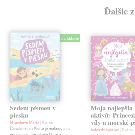
Ďalšie 
na sklade
Sedem písmen v
Moja najlepšia
piesku
aktivít: Princez
víly a morské 
Hlušíková Marta
| Kniha
Dovolenka na Kréte je niekedy plná
kolektív autorov
| Kniha
prekvapení. Súrodenci Noro a