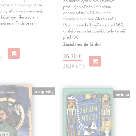
Souborné vydání dvou světově
o storočia novo vychádza
proslulých příběhů Alenčina
nom grafickom spracovaní,
dobrodružství v říši divů a Za
kúzelnými ilustráciami
zrcadlem a co tam Alenka našla.
dreani. Pridajte sa k
První z obou knih vyšla v roce 1865,
druhá o sedm let později, tedy téměř
před 150…
Zasielame do 12 dní
€
26,70 €
?
28,10 €
?
predpredaj
novinka