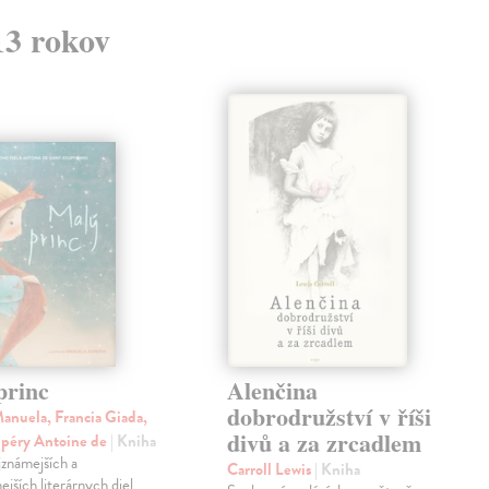
13 rokov
princ
Alenčina
dobrodružství v říši
anuela, Francia Giada,
divů a za zrcadlem
upéry Antoine de
| Kniha
jznámejších a
Carroll Lewis
| Kniha
ejších literárnych diel