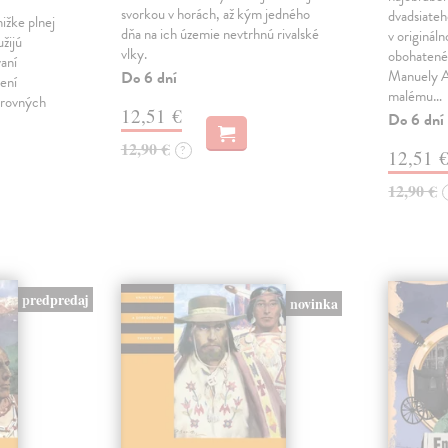
svorkou v horách, až kým jedného
dvadsiateh
ižke plnej
dňa na ich územie nevtrhnú rivalské
v originál
užijú
vlky.
obohatené 
vaní
Manuely An
Do 6 dní
ení
malému…
arovných
12,51 €
Do 6 dní
12,90 €
?
12,51 
12,90 €
predpredaj
novinka