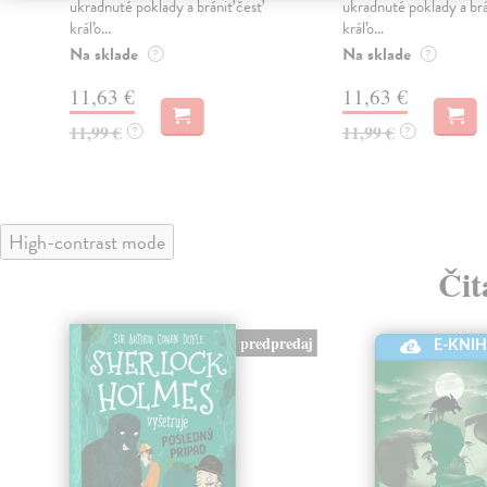
ukradnuté poklady a brániť česť
ukradnuté poklady a brá
kráľo...
kráľo...
Na sklade
Na sklade
?
?
11,63 €
11,63 €
11,99 €
11,99 €
?
?
High-contrast mode
Čit
predpredaj
E-KNI