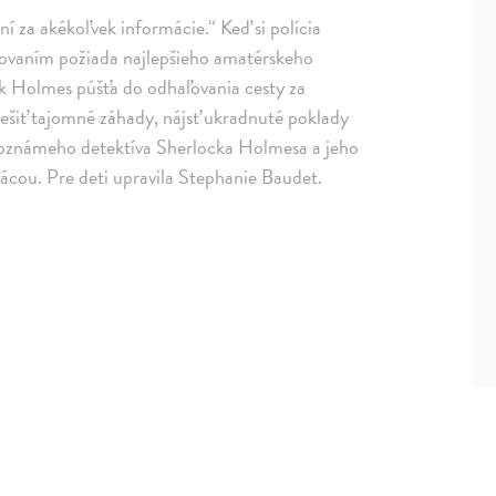
 za akékoľvek informácie.“ Keď si polícia
rovaním požiada najlepšieho amatérskeho
 Holmes púšťa do odhaľovania cesty za
riešiť tajomné záhady, nájsť ukradnuté poklady
svetoznámeho detektíva Sherlocka Holmesa a jeho
cou. Pre deti upravila Stephanie Baudet.