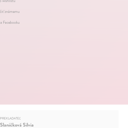
o wishlistu
iť známemu
na Facebooku
PREKLADATEĽ
Slaničková Silvia