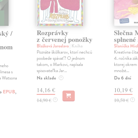
Rozprávky
Slečna 
ský /
z červenej ponožky
splnené
enom
Blažková Jaroslava
| Kniha
Slanička Mic
Poznáte škôlkarov, ktorí nechcú
Kreatívna číta
poobede spávať? O jednom
4. ročníka zák
takom, o Markovi, napísala
ktorej okrem č
lneho
spisovateľka Jar...
množst...
lmesa s
Na sklade
Do 6 dní
a Watsona
?
14,16 €
10,19 €
ko
EPUB
,
14,90 €
10,50 €
?
?