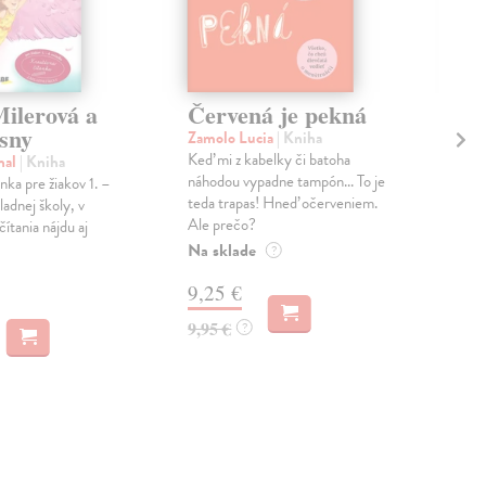
Milerová a
Červená je pekná
Sh
 sny
vy
Zamolo Lucia
| Kniha
Uk
Keď mi z kabelky či batoha
hal
| Kniha
náhodou vypadne tampón... To je
nka pre žiakov 1. –
Doy
teda trapas! Hneď očerveniem.
ladnej školy, v
Ďal
Ale prečo?
ítania nájdu aj
Vyri
Na sklade
ukra
?
kráľ
9,25 €
Na 
9,95 €
?
11
11,