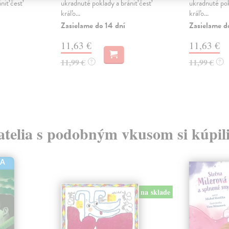
niť česť
ukradnuté poklady a brániť česť
ukradnuté pok
kráľo...
kráľo...
Zasielame do 14 dní
Zasielame d
11,63 €
11,63 €
11,99 €
11,99 €
?
?
atelia s podobným vkusom si kúpili
HA
na sklade