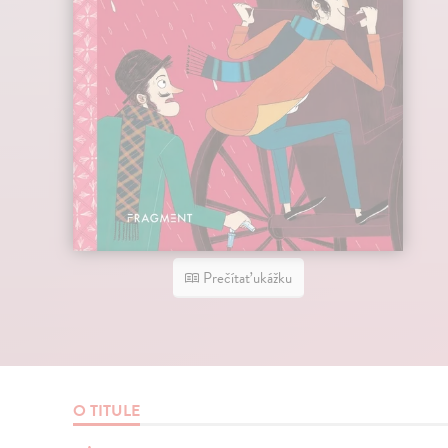
Prečítať ukážku
O TITULE