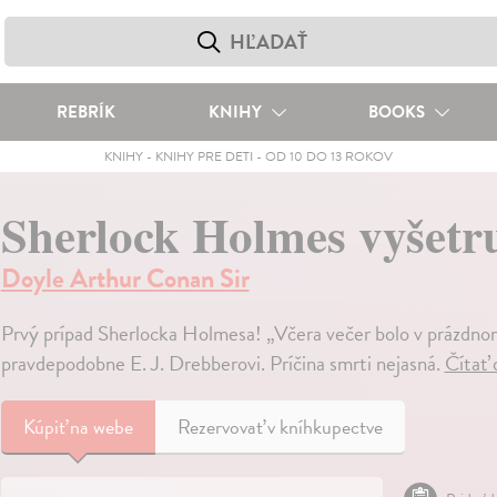
REBRÍK
KNIHY
BOOKS
KNIHY
-
KNIHY PRE DETI
-
OD 10 DO 13 ROKOV
Sherlock Holmes vyšetru
Doyle Arthur Conan Sir
Prvý prípad Sherlocka Holmesa! „Včera večer bolo v prázdno
pravdepodobne E. J. Drebberovi. Príčina smrti nejasná.
Čítať 
Kúpiť
na webe
Rezervovať v kníhkupectve