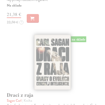
Na sklade
21,38 €
22,50 €
?
na sklade
Draci z raja
Sagan Carl
| Kniha