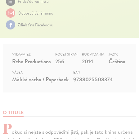
Pridať do wishlistu
Odporučiť známemu
Zdielať na Facebooku
VYDAVATEĽ
POČET STRÁN
ROK VYDANIA
JAZYK
Rebo Productions
256
2014
Čeština
VÄZBA
EAN
Mäkká väzba / Paperback
9788025508374
O TITULE
P
okud si nejste s odpověďmi jistí, pak je tato kniha určena