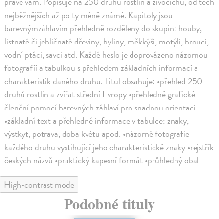
právě vám. Popisuje na 250 druhů rostlin a živočichů, od těch
nejběžnějších až po ty méně známé. Kapitoly jsou
barevnýmzáhlavím přehledně rozděleny do skupin: houby,
listnaté či jehličnaté dřeviny, byliny, měkkýši, motýli, brouci,
vodní ptáci, savci atd. Každé heslo je doprovázeno názornou
fotografíí a tabulkou s přehledem základních informací a
charakteristik daného druhu. Titul obsahuje: •přehled 250
druhů rostlin a zvířat střední Evropy •přehledné grafické
členění pomocí barevných záhlaví pro snadnou orientaci
•základní text a přehledné informace v tabulce: znaky,
výstkyt, potrava, doba květu apod. •názorné fotografie
každého druhu vystihující jeho charakteristické znaky •rejstřík
českých názvů •praktický kapesní formát •průhledný obal
High-contrast mode
Podobné tituly