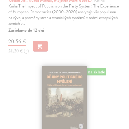
Kocián Jiří, Kubát Michal, Mejstřík Martin (eds.)
| Kniha
Kniha The Impact of Populism on the Party System: The Experience
of European Democracies (2000–2020) analyzuje vliv populismu
na vývoj a proměny stran a stranických systémů v sedmi evropských
zemích v…
Zasielame do 12 dní
20,56 €
21,20 €
?
na sklade