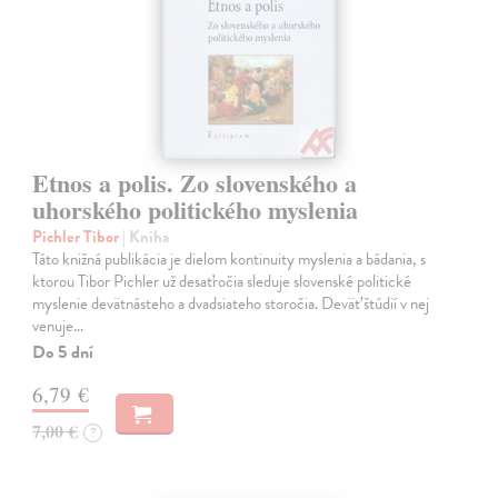
Etnos a polis. Zo slovenského a
uhorského politického myslenia
Pichler Tibor
| Kniha
Táto knižná publikácia je dielom kontinuity myslenia a bádania, s
ktorou Tibor Pichler už desaťročia sleduje slovenské politické
myslenie devätnásteho a dvadsiateho storočia. Deväť štúdií v nej
venuje…
Do 5 dní
6,79 €
7,00 €
?