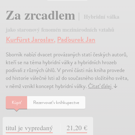
Za zrcadlem
Hybridní válka
jako staronový fenomén mezinárodních vztahů
Kurfürst Jaroslav
,
Paďourek Jan
Sborník nabízí dvacet provázaných statí českých autorů,
kteří se na téma hybridní války a hybridních hrozeb
podívali z různých úhlů. V první části nás kniha provede
od historie válečné lsti až do současného složitého světa,
v němž vznikl koncept hybridní války.
Čítať ďalej
↓
Kúpiť
Rezervovať v kníhkupectve
titul je vypredaný
21,20 €