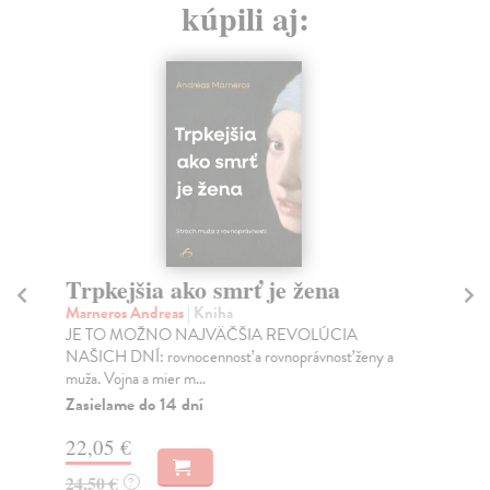
kúpili aj:
Trpkejšia ako smrť je žena
P
Marneros Andreas
| Kniha
Bor
JE TO MOŽNO NAJVÄČŠIA REVOLÚCIA
Tát
NAŠICH DNÍ: rovnocennosť a rovnoprávnosť ženy a
Bor
muža. Vojna a mier m...
Na
Zasielame do 14 dní
18
22,05 €
19
24,50 €
?