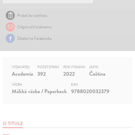
Pridať do wishlistu
Odporučiť známemu
Zdielať na Facebooku
VYDAVATEĽ
POČET STRÁN
ROK VYDANIA
JAZYK
Academia
392
2022
Čeština
VÄZBA
EAN
Mäkká väzba / Paperback
9788020032379
O TITULE