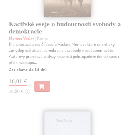
Kacířské eseje o budoucnosti svobody a
demokracie
Němec Václav
| Kniha
Kniha sestává z esejů filosofa Václava Němce, které se kriticky
zamýšlejí nad situací demokracie a svobody v současném světě.
Autorovy pronikavé analýzy krize naší polistopadové demokracie i
příčin vzestupu…
Zasielame do 14 dní
16,01 €
16,50 €
?