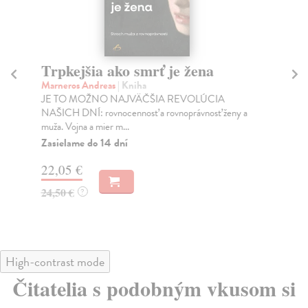
Trpkejšia ako smrť je žena
P
Marneros Andreas
| Kniha
Bor
JE TO MOŽNO NAJVÄČŠIA REVOLÚCIA
Tát
NAŠICH DNÍ: rovnocennosť a rovnoprávnosť ženy a
Bor
muža. Vojna a mier m...
Na
Zasielame do 14 dní
18
22,05 €
19
24,50 €
?
High-contrast mode
Čitatelia s podobným vkusom si