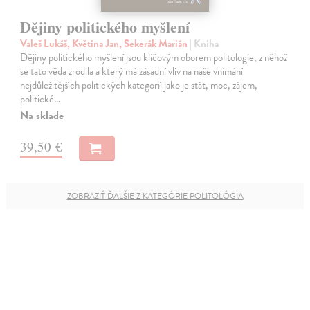
Dějiny politického myšlení
Valeš Lukáš, Květina Jan, Sekerák Marián
| Kniha
Dějiny politického myšlení jsou klíčovým oborem politologie, z něhož
se tato věda zrodila a který má zásadní vliv na naše vnímání
nejdůležitějších politických kategorií jako je stát, moc, zájem,
politické…
Na sklade
39,50 €
ZOBRAZIŤ ĎALŠIE Z KATEGÓRIE POLITOLÓGIA