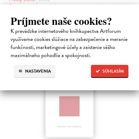
Rovné šance, efektivní reformy a prosperita širší společnosti jako lék
na politickou strnulost Česko si udržuje spoustu drahých
Príjmete naše cookies?
nespravedlností. Chudé děti mají malou šanci získat kvalitní vzdělání.
Na sklade
K prevádzke internetového kníhkupectva Artforum
24,51 €
využívame cookies slúžiace na zabezpečenie a meranie
funkčnosti, marketingové účely a zaistenie vášho
25,80 €
?
maximálneho pohodlia a spokojnosti.
NASTAVENIA
SÚHLASÍM
novinka