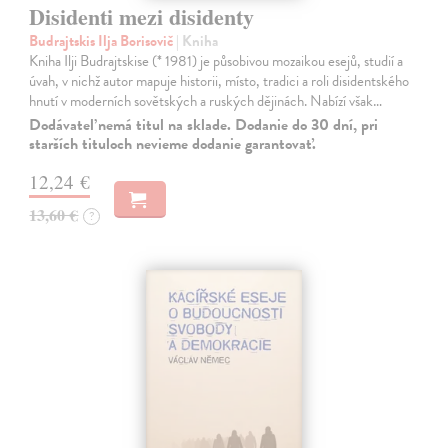
Disidenti mezi disidenty
Budrajtskis Ilja Borisovič
| Kniha
Kniha Ilji Budrajtskise (* 1981) je působivou mozaikou esejů, studií a
úvah, v nichž autor mapuje historii, místo, tradici a roli disidentského
hnutí v moderních sovětských a ruských dějinách. Nabízí však…
Dodávateľ nemá titul na sklade. Dodanie do 30 dní, pri
starších tituloch nevieme dodanie garantovať.
12,24 €
13,60 €
?