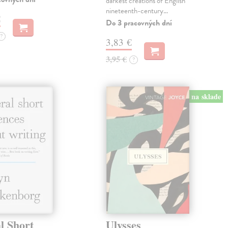
darkest creations of English
nineteenth-century…
€
Do 3 pracovných dní
?
3,83 €
3,95 €
?
na sklade
l Short
Ulysses