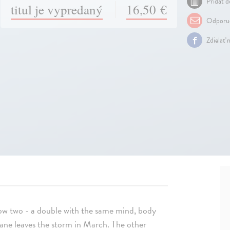
Pridať d
titul je vypredaný
16,50 €
Odporuč
Zdielať 
now two - a double with the same mind, body
ane leaves the storm in March. The other