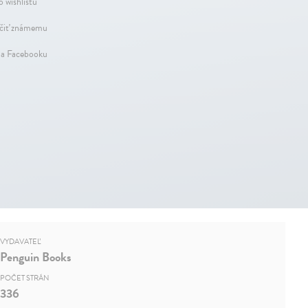
o wishlistu
iť známemu
na Facebooku
VYDAVATEĽ
Penguin Books
POČET STRÁN
336