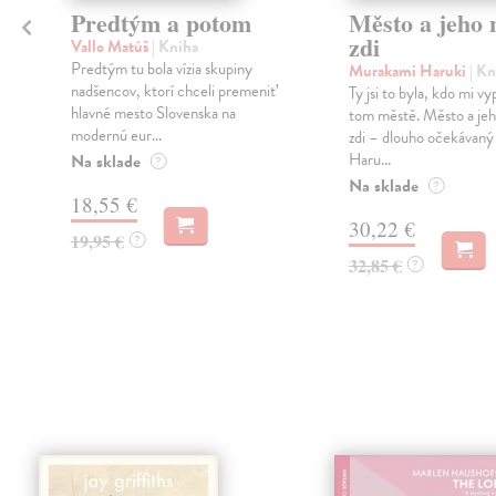
Predtým a potom
Město a jeho n
zdi
Vallo Matúš
| Kniha
Predtým tu bola vízia skupiny
Murakami Haruki
| Kn
nadšencov, ktorí chceli premeniť
Ty jsi to byla, kdo mi vy
hlavné mesto Slovenska na
tom městě. Město a jeh
modernú eur...
zdi – dlouho očekávan
Haru...
Na sklade
?
Na sklade
?
18,55 €
30,22 €
19,95 €
?
32,85 €
?