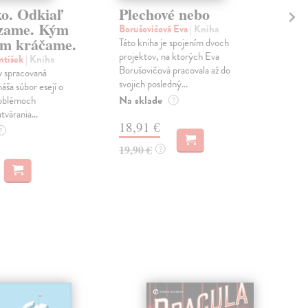
ko. Odkiaľ
Plechové nebo
Po
zame. Kým
Borušovičová Eva
| Kniha
Kun
m kráčame.
Táto kniha je spojením dvoch
Poma
projektov, na ktorých Eva
čty
ntišek
| Kniha
Borušovičová pracovala až do
naps
 spracovaná
svojich posledný...
česk
náša súbor esejí o
Na sklade
Na 
oblémoch
?
tvárania...
18,91 €
14
?
19,90 €
15,
?