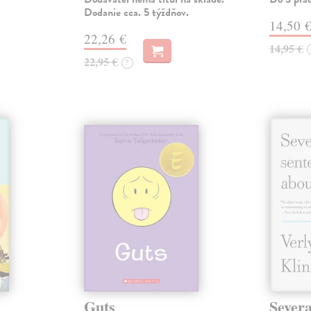
Dodanie cca. 5 týždňov.
14,50 
22,26 €
14,95 €
22,95 €
?
Guts
Severa