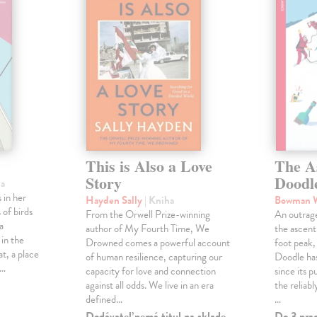
This is Also a Love
The A
Story
Doodl
ha
 in her
Hayden Sally
| Kniha
Bowman 
 of birds
From the Orwell Prize-winning
An outrag
a
author of My Fourth Time, We
the ascen
 in the
Drowned comes a powerful account
foot peak
at, a place
of human resilience, capturing our
Doodle has
,…
capacity for love and connection
since its p
against all odds. We live in an era
the reliab
defined…
…
Dodávateľ nemá titul na sklade.
Do 3 pra