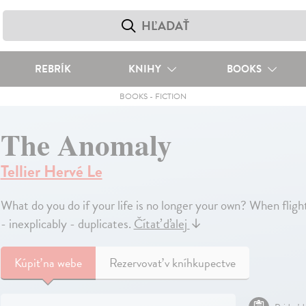
REBRÍK
KNIHY
BOOKS
BOOKS
-
FICTION
The Anomaly
Tellier Hervé Le
What do you do if your life is no longer your own? When fligh
- inexplicably - duplicates.
Čítať ďalej
↓
Kúpiť
na webe
Rezervovať v kníhkupectve