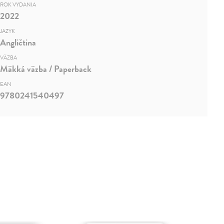
ROK VYDANIA
2022
JAZYK
Angličtina
VÄZBA
Mäkká väzba / Paperback
EAN
9780241540497