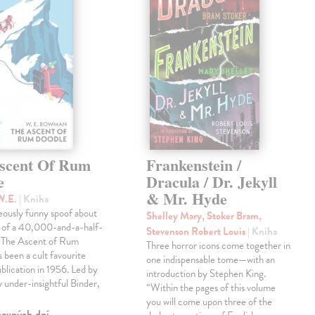
scent Of Rum
Frankenstein /
e
Dracula / Dr. Jekyll
& Mr. Hyde
W.E.
| Kniha
eously funny spoof about
Shelley Mary, Stoker Bram,
t of a 40,000-and-a-half-
Stevenson Robert Louis
| Kniha
, The Ascent of Rum
Three horror icons come together in
 been a cult favourite
one indispensable tome—with an
ublication in 1956. Led by
introduction by Stephen King.
ly under-insightful Binder,
“Within the pages of this volume
you will come upon three of the
covných dní