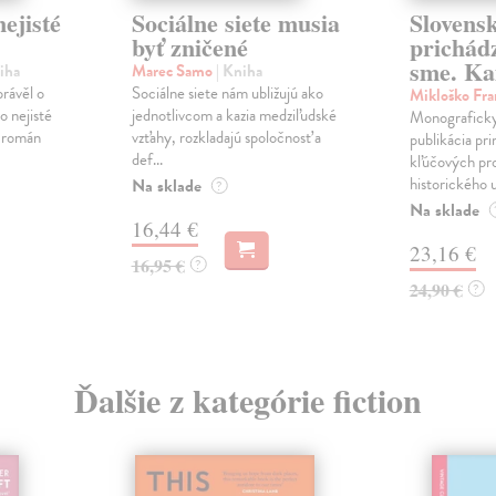
ejisté
Sociálne siete musia
Slovens
byť zničené
prichád
sme. Ka
iha
Marec Samo
| Kniha
právěl o
Sociálne siete nám ubližujú ako
Mikloško Fra
o nejisté
jednotlivcom a kazia medziľudské
Monograficky
ý román
vzťahy, rozkladajú spoločnosť a
publikácia pri
def...
kľúčových pr
historického u
Na sklade
?
Na sklade
16,44 €
23,16 €
16,95 €
?
24,90 €
?
Ďalšie z kategórie fiction