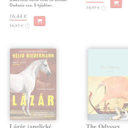
Dodanie cca. 5 týždňov.
14,95 €
?
16,44 €
16,95 €
?
Lázár (anglické
The Odyssey