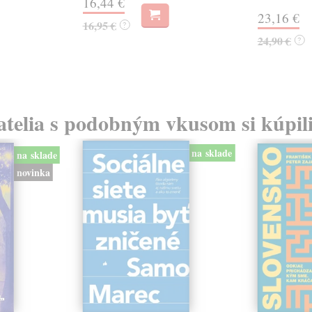
16,44 €
23,16 €
16,95 €
?
24,90 €
?
atelia s podobným vkusom si kúpili
na sklade
na sklade
novinka