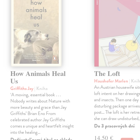
How Animals Heal
The Loft
Us
Haushofer Marlen
| Kni
An Austrian housewife sits
Griffiths Jay
| Kniha
loft intent on her drawings
‘A moving, essential book . . .
and insects. Then one day 
Nobody writes about Nature with
disturbing package arrives
more beauty and grace than Jay
post... The loft is her retre
Griffiths’ Brian Eno From
she can draw undisturbed
celebrated author Jay Griffiths
Do 3 pracovných dní
comes a unique and heartfelt insight
into the healing…
14,50 €
Dodávateľ nemá titul na sklade.