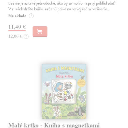
tiež nie je až také jednoduché, ako by sa mohlo na prvý pohľad zdať.
V rukách držíte knižku určenú práve na rozvoj reči a rozšírenie…
Na sklade
?
11,40 €
12,00 €
?
Malý krtko - Kniha s magnetkami