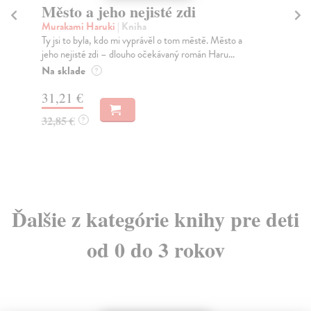
Město a jeho nejisté zdi
Tr
Murakami Haruki
| Kniha
Ma
Ty jsi to byla, kdo mi vyprávěl o tom městě. Město a
JE
jeho nejisté zdi – dlouho očekávaný román Haru...
NAŠ
muž
Na sklade
?
Za
31,21 €
22
32,85 €
?
24
Ďalšie z kategórie knihy pre deti
od 0 do 3 rokov