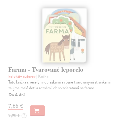
Farma - Tvarované leporelo
kolektív autorov
| Kniha
Táto knižka s veselými obrázkami a rôzne tvarovanými stránkami
zaujme malé deti a zoznámi ich so zvieratami na farme.
Do 4 dní
7,66 €
7,90 €
?