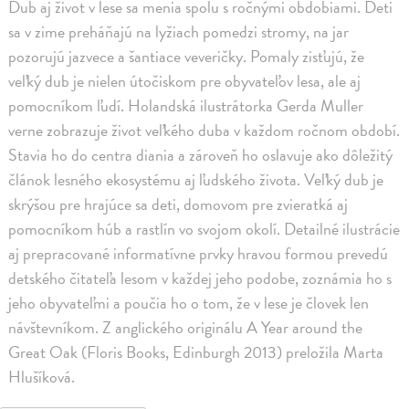
Dub aj život v lese sa menia spolu s ročnými obdobiami. Deti
sa v zime preháňajú na lyžiach pomedzi stromy, na jar
pozorujú jazvece a šantiace veveričky. Pomaly zisťujú, že
veľký dub je nielen útočiskom pre obyvateľov lesa, ale aj
pomocníkom ľudí. Holandská ilustrátorka Gerda Muller
verne zobrazuje život veľkého duba v každom ročnom období.
Stavia ho do centra diania a zároveň ho oslavuje ako dôležitý
článok lesného ekosystému aj ľudského života. Veľký dub je
skrýšou pre hrajúce sa deti, domovom pre zvieratká aj
pomocníkom húb a rastlín vo svojom okolí. Detailné ilustrácie
aj prepracované informatívne prvky hravou formou prevedú
detského čitateľa lesom v každej jeho podobe, zoznámia ho s
jeho obyvateľmi a poučia ho o tom, že v lese je človek len
návštevníkom. Z anglického originálu A Year around the
Great Oak (Floris Books, Edinburgh 2013) preložila Marta
Hlušíková.