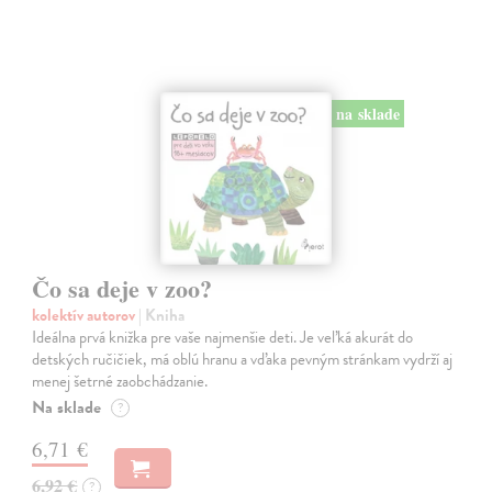
na sklade
Čo sa deje v zoo?
kolektív autorov
| Kniha
Ideálna prvá knižka pre vaše najmenšie deti. Je veľká akurát do
detských ručičiek, má oblú hranu a vďaka pevným stránkam vydrží aj
menej šetrné zaobchádzanie.
Na sklade
?
6,71 €
6,92 €
?