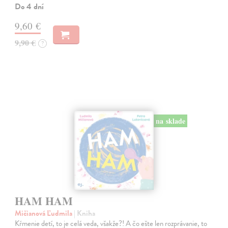
Do 4 dní
9,60 €
9,90 €
?
na sklade
HAM HAM
Mičianová Ľudmila
| Kniha
Kŕmenie detí, to je celá veda, všakže?! A čo ešte len rozprávanie, to