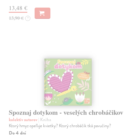
13,48 €
13,90 €
?
Spoznaj dotykom - veselých chrobáčikov
kolektív autorov
| Kniha
Ktorý hmyz opeľuje kvietky? Ktorý chrobáčik tká pavučiny?
Do 4 dní