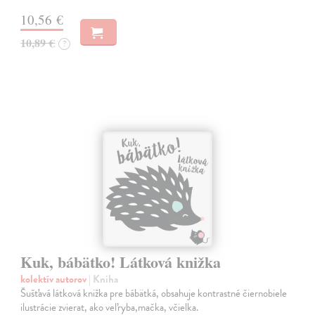
10,56 €
10,89 €
?
Kuk, bábätko! Látková knižka
kolektív autorov
| Kniha
Šušťavá látková knižka pre bábätká, obsahuje kontrastné čiernobiele
ilustrácie zvierat, ako veľryba,mačka, včielka.