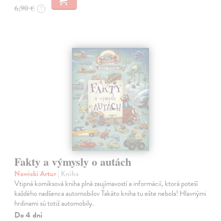
6,90 €
?
Fakty a výmysly o autách
Nowicki Artur
| Kniha
Vtipná komiksová kniha plná zaujímavostí a informácií, ktorá poteší
každého nadšenca automobilov Takáto kniha tu ešte nebola! Hlavnými
hrdinami sú totiž automobily.
Do 4 dní