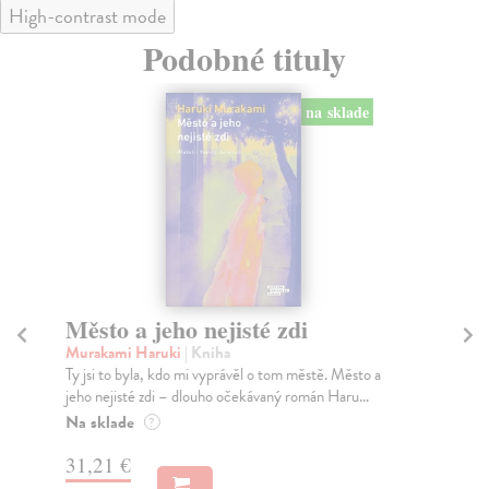
High-contrast mode
Podobné tituly
na sklade
Město a jeho nejisté zdi
Tr
Murakami Haruki
| Kniha
Ma
Ty jsi to byla, kdo mi vyprávěl o tom městě. Město a
JE
jeho nejisté zdi – dlouho očekávaný román Haru...
NAŠ
muž
Na sklade
?
Za
31,21 €
22