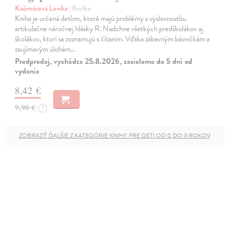
Kačmárová Lenka
| Kniha
Kniha je určená deťom, ktoré majú problémy s výslovnosťou
artikulačne náročnej hlásky R. Nadchne všetkých predškolákov aj
školákov, ktorí sa zoznamujú s čítaním. Vďaka zábavným básničkám a
zaujímavým úlohám…
Predpredaj, vychádza 25.8.2026, zasielame do 5 dní od
vydania
8,42 €
9,90 €
?
ZOBRAZIŤ ĎALŠIE Z KATEGÓRIE KNIHY PRE DETI OD 0 DO 3 ROKOV