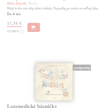
Miler Zdeněk
| Kniha
Malý krtko má vždy dobrú náladu. Najradšej je vonku na veľkej lúke.
Do 4 dní
11,54 €
11,90 €
?
predpredaj
Logopedické básničky