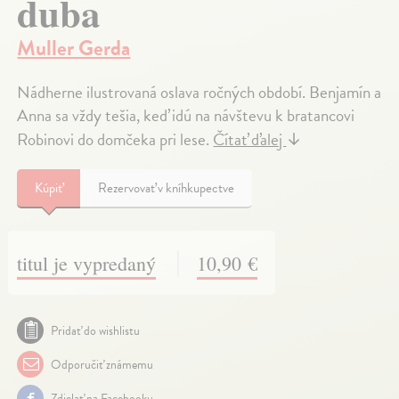
duba
Muller Gerda
Nádherne ilustrovaná oslava ročných období. Benjamín a
Anna sa vždy tešia, keď idú na návštevu k bratancovi
Robinovi do domčeka pri lese.
Čítať ďalej
↓
Kúpiť
Rezervovať v kníhkupectve
titul je vypredaný
10,90 €
Pridať do wishlistu
Odporučiť známemu
Zdielať na Facebooku