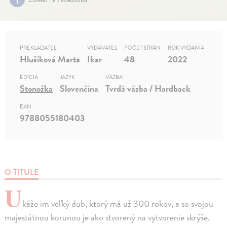
PREKLADATEĽ
VYDAVATEĽ
POČET STRÁN
ROK VYDANIA
Hlušíková Marta
Ikar
48
2022
EDÍCIA
JAZYK
VÄZBA
Stonožka
Slovenčina
Tvrdá väzba / Hardback
EAN
9788055180403
O TITULE
U
káže im veľký dub, ktorý má už 300 rokov, a so svojou
majestátnou korunou je ako stvorený na vytvorenie skrýše.