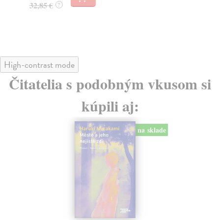
32,85 €
?
24
High-contrast mode
Čitatelia s podobným vkusom si
kúpili aj:
na sklade