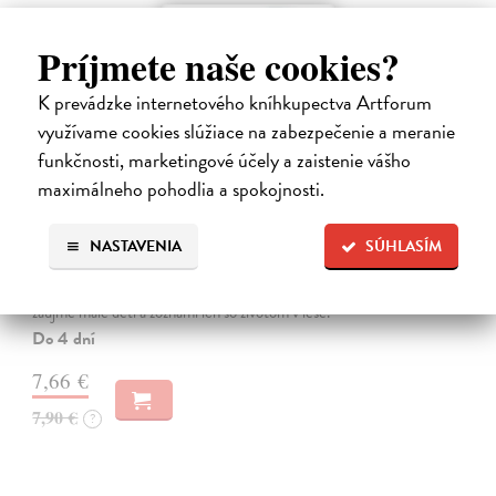
Príjmete naše cookies?
K prevádzke internetového kníhkupectva Artforum
využívame cookies slúžiace na zabezpečenie a meranie
funkčnosti, marketingové účely a zaistenie vášho
maximálneho pohodlia a spokojnosti.
Les - Tvarované leporelo
NASTAVENIA
SÚHLASÍM
Payne Sally
| Kniha
Táto knižka s veselými obrázkami a rôzne tvarovanými stránkami
zaujme malé deti a zoznámi ich so životom v lese.
Do 4 dní
7,66 €
7,90 €
?