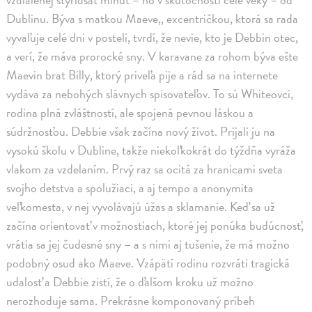
Dublinu. Býva s matkou Maeve,, excentričkou, ktorá sa rada
vyvaľuje celé dni v posteli, tvrdí, že nevie, kto je Debbin otec,
a verí, že máva prorocké sny. V karavane za rohom býva ešte
Maevin brat Billy, ktorý priveľa pije a rád sa na internete
vydáva za nebohých slávnych spisovateľov. To sú Whiteovci,
rodina plná zvláštností, ale spojená pevnou láskou a
súdržnosťou. Debbie však začína nový život. Prijali ju na
vysokú školu v Dubline, takže niekoľkokrát do týždňa vyráža
vlakom za vzdelaním. Prvý raz sa ocitá za hranicami sveta
svojho detstva a spolužiaci, a aj tempo a anonymita
veľkomesta, v nej vyvolávajú úžas a sklamanie. Keď sa už
začína orientovať v možnostiach, ktoré jej ponúka budúcnosť,
vrátia sa jej čudesné sny – a s nimi aj tušenie, že má možno
podobný osud ako Maeve. Vzápätí rodinu rozvráti tragická
udalosť a Debbie zistí, že o ďalšom kroku už možno
nerozhoduje sama. Prekrásne komponovaný príbeh