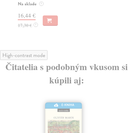
Na sklade
Za
?
16,44 €
18
17,30 €
19
?
High-contrast mode
Čitatelia s podobným vkusom si
kúpili aj:
E-KNIHA