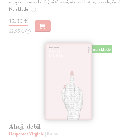
zamysleniu sa nad veľkými témami, ako sú identita, sloboda, čas či…
Na sklade
?
12,30 €
12,95 €
?
na sklade
Ahoj, debil
Despentes Virginie
| Kniha