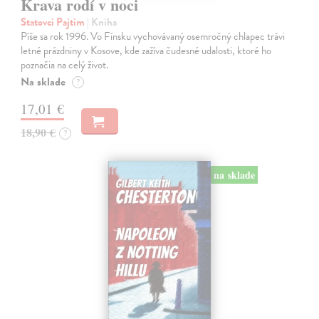
Krava rodí v noci
Statovci Pajtim
| Kniha
Píše sa rok 1996. Vo Fínsku vychovávaný osemročný chlapec trávi
letné prázdniny v Kosove, kde zažíva čudesné udalosti, ktoré ho
poznačia na celý život.
Na sklade
?
17,01 €
18,90 €
?
na sklade