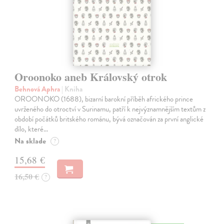
Oroonoko aneb Královský otrok
Behnová Aphra
| Kniha
OROONOKO (1688), bizarní barokní příběh afrického prince
uvrženého do otroctví v Surinamu, patří k nejvýznamnějším textům z
období počátků britského románu, bývá označován za první anglické
dílo, které…
Na sklade
?
15,68 €
16,50 €
?