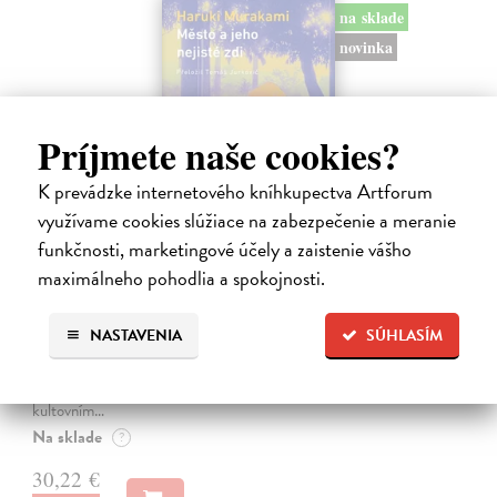
na sklade
novinka
Príjmete naše cookies?
K prevádzke internetového kníhkupectva Artforum
využívame cookies slúžiace na zabezpečenie a meranie
funkčnosti, marketingové účely a zaistenie vášho
maximálneho pohodlia a spokojnosti.
Město a jeho nejisté zdi
Murakami Haruki
| Kniha
NASTAVENIA
SÚHLASÍM
Ty jsi to byla, kdo mi vyprávěl o tom městě. Město a jeho nejisté zdi –
dlouho očekávaný román Harukiho Murakamiho volně navazuje na
autorovu starší novelu z roku 1980 a tematicky se prolíná s jeho
kultovním…
Na sklade
?
30,22 €