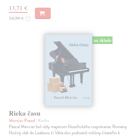
13,71 €
14,90 €
?
na sklade
Rieka času
Mercier Pascal
| Kniha
Pascal Mercier bol vždy majstrom filozofického rozprávania. Romány
Nočný vlak do Lisabonu či Váha slov podnietili milióny čitateľov k