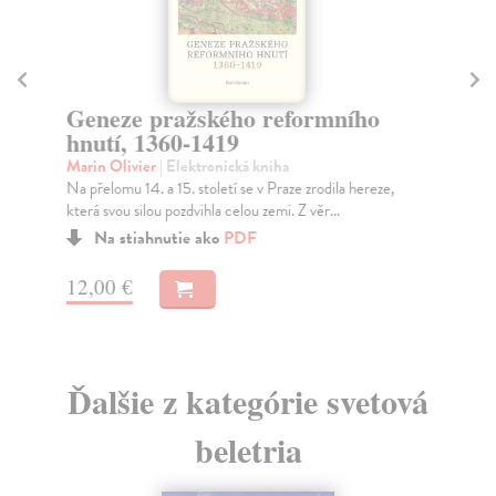
Zi
Gl
Geneze pražského reformního
Lou
hnutí, 1360-1419
za 
Marin Olivier
| Elektronická kniha
Na
Na přelomu 14. a 15. století se v Praze zrodila hereze,
která svou silou pozdvihla celou zemi. Z věr...
11
Na stiahnutie ako
PDF
11
12,00 €
Ďalšie z kategórie svetová
beletria