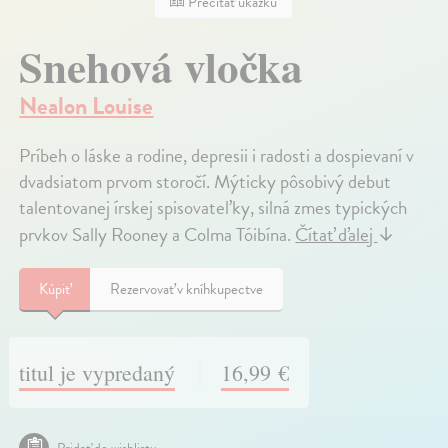
Prečítať ukážku
Snehová vločka
Nealon Louise
Príbeh o láske a rodine, depresii i radosti a dospievaní v
dvadsiatom prvom storočí. Mýticky pôsobivý debut
talentovanej írskej spisovateľky, silná zmes typických
prvkov Sally Rooney a Colma Tóibína.
Čítať ďalej
↓
Kúpiť
Rezervovať v kníhkupectve
titul je vypredaný
16,99 €