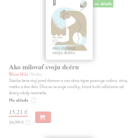
na sklade
Ako milovať svoju dcéru
Blum Hila
| Kniha
Staršia žena stojí pred domom a cez okno tajne pozoruje rodinu: otca,
matku a dve deti. Díva sa na svoje vnučky, ktoré kvôli odlúčeniu od
dcéry nikdy nestretla.
Na sklade
?
15,21 €
16,90 €
?