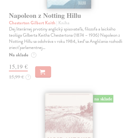
Napoleon z Notting Hillu
Chesterton Gilbert Keith
| Kniha
Dej literárnej prvotiny anglický spisovateľa, filozofa a laického
teológa Gilberta Keitha Chestertona (1874 – 1936) Napoleon z
Notting Hillu sa odohráva v roku 1984, keď sa Angličania rozhodli
zriecť parlamentnej…
Na sklade
?
15,19 €
15,99 €
?
na sklade