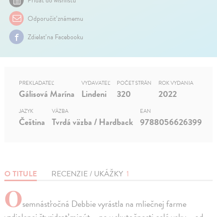
Pridať do wishlistu
Odporučiť známemu
Zdielať na Facebooku
PREKLADATEĽ
VYDAVATEĽ
POČET STRÁN
ROK VYDANIA
Gálisová Marína
Lindeni
320
2022
JAZYK
VÄZBA
EAN
Čeština
Tvrdá väzba / Hardback
9788056626399
O TITULE
RECENZIE / UKÁŽKY
1
O
semnásťročná Debbie vyrástla na mliečnej farme
vzdialenej štyridsať minút – no v skutočnosti celé veky – od