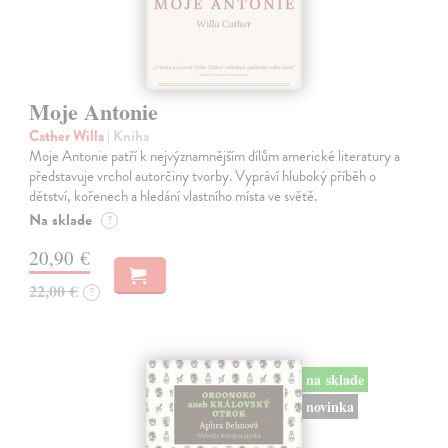
Moje Antonie
Cather Willa
| Kniha
Moje Antonie patří k nejvýznamnějším dílům americké literatury a
představuje vrchol autorčiny tvorby. Vypráví hluboký příběh o
dětství, kořenech a hledání vlastního místa ve světě.
Na sklade
?
20,90 €
22,00 €
?
na sklade
novinka