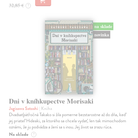
32,85 €
?
na sklade
novinka
Dni v kníhkupectve Morisaki
Jagisawa Satoshi
| Kniha
Dvadsaťpäťročná Takako si žila pomerne bezstarostne až do dňa, keď
jej priateľ Hideaki, za ktorého sa chcela vydať, len tak mimochodom
oznámi, že ju podvádza a žení sa s inou. Jej život sa zrazu rúca.
Na sklade
?