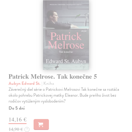
Patrick Melrose. Tak konečne 5
Aubyn Edward St.
| Kniha
Záverečný diel série o Patrickovi Melrosovi Tak konečne sa roztáča
okolo pohrebu Patrickovej matky Eleanor. Bude preňho život bez
rodičov vytúženým vyslobodením?
Do 5 dní
14,16 €
14,90 €
?