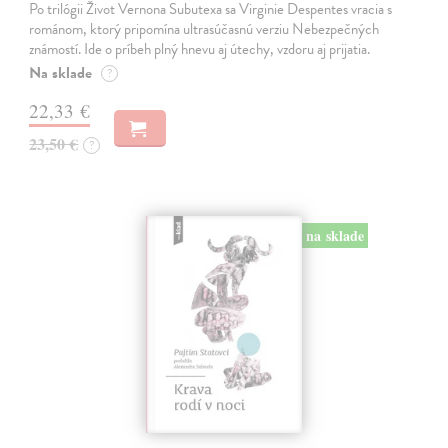
Po trilógii Život Vernona Subutexa sa Virginie Despentes vracia s
románom, ktorý pripomína ultrasúčasnú verziu Nebezpečných
známostí. Ide o príbeh plný hnevu aj útechy, vzdoru aj prijatia.
Na sklade
?
22,33 €
23,50 €
?
na sklade