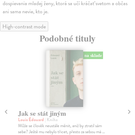
dospievania mladej ženy, ktorá sa učí kráčať svetom a občas
ani sama nevie, kto je.
High-contrast mode
Podobné tituly
na sklade
Jak se stát jiným
P
Louis Édouard
| Kniha
Fer
Může se člověk neustále měnit, aniž by ztratil sám
Slo
sebe? Ještě mu nebylo třicet, přesto za sebou má ...
roc