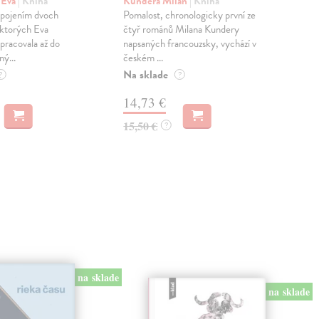
pr
 Eva
| Kniha
Kundera Milan
| Kniha
sm
 spojením dvoch
Pomalost, chronologicky první ze
 ktorých Eva
čtyř románů Milana Kundery
Mik
pracovala až do
napsaných francouzsky, vychází v
Mon
ný...
českém ...
publ
Na sklade
kľú
?
?
hist
14,73 €
Na 
15,50 €
?
23
24,
na sklade
na sklade