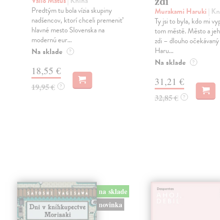
zdi
Vallo Matúš
| Kniha
Predtým tu bola vízia skupiny
Murakami Haruki
| Kn
nadšencov, ktorí chceli premeniť
Ty jsi to byla, kdo mi vy
hlavné mesto Slovenska na
tom městě. Město a jeh
modernú eur...
zdi – dlouho očekávan
Haru...
Na sklade
?
Na sklade
?
18,55 €
31,21 €
19,95 €
?
32,85 €
?
na sklade
novinka