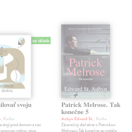
na sklade
lovať svoju
Patrick Melrose. Tak
konečne 5
a
| Kniha
Aubyn Edward St.
| Kniha
na stojí pred domom a cez
Záverečný diel série o Patrickovi
 pozoruje rodinu: otca,
Melrosovi Tak konečne sa roztáča