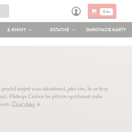
0 ks
E-KNIHY
OSTATNÉ
DAROVACIE KARTY
proslul stejně svou záhadností, jako tím, že se brzy
sti. Půdorys Cizince lze přitom vystihnout málo
smrti.
Čítať ďalej
↓