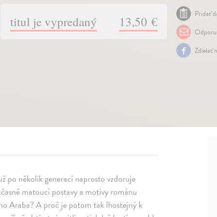
Pridať d
titul je vypredaný
13,50 €
Odporuč
Zdielať 
už po několik generací naprosto vzdoruje
současně matoucí postavy a motivy románu
ho Araba? A proč je potom tak lhostejný k