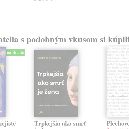
atelia s podobným vkusom si kúpili
na sklade
ejisté
Trpkejšia ako smrť
Plechov