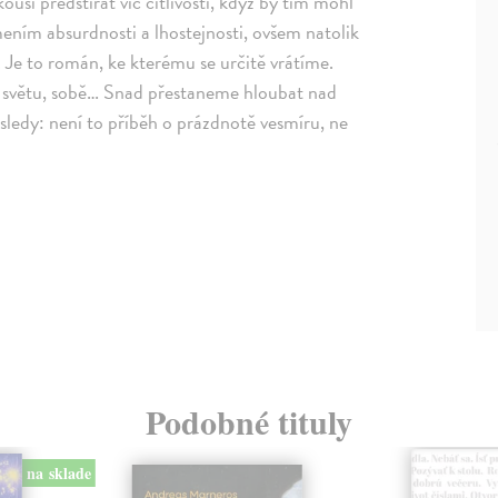
ší předstírat víc citlivosti, když by tím mohl
ením absurdnosti a lhostejnosti, ovšem natolik
 Je to román, ke kterému se určitě vrátíme.
světu, sobě… Snad přestaneme hloubat nad
sledy: není to příběh o prázdnotě vesmíru, ne
Podobné tituly
na sklade