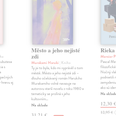
Město a jeho nejisté
Rieka
zdi
iha
Mercier P
 Subutexa
Pascal Mer
Murakami Haruki
| Kniha
ia s
filozofick
Ty jsi to byla, kdo mi vyprávěl o tom
a
Nočný vlak
městě. Město a jeho nejisté zdi –
ezpečných
podnietili 
dlouho očekávaný román Harukiho
ý hnevu aj
zamysleni
Murakamiho volně navazuje na
ako sú iden
autorovu starší novelu z roku 1980 a
Na sklad
tematicky se prolíná s jeho
kultovním…
12,30 
Na sklade
12,95 €
31,21 €