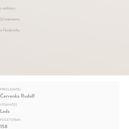
o wishlistu
iť známemu
na Facebooku
PREKLADATEĽ
Červenka Rudolf
VYDAVATEĽ
Leda
POČET STRÁN
158