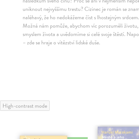
následkům svého činu? Proč se ani v nejmenším nepokou
uniknout nejvyššímu trestu? Cizinec je román se znam
naléhavý, že ho nedokážeme číst s lhostejným srdcem.
Možná nám pomůže, abychom víc porozuměli životu, 
smyslem života a uvědomíme si celé svoje štěstí. Napo
– zde se hraje o vítězství lidské duše.
High-contrast mode