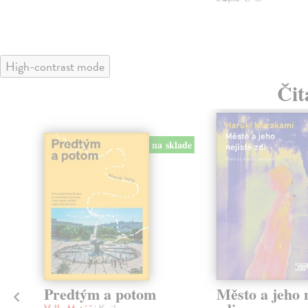
High-contrast mode
Čit
na sklade
Predtým a potom
Město a jeho n