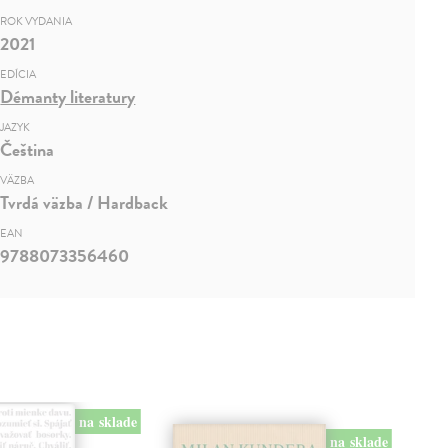
ROK VYDANIA
2021
EDÍCIA
Démanty literatury
JAZYK
Čeština
VÄZBA
Tvrdá väzba / Hardback
EAN
9788073356460
na sklade
na sklade