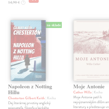
14,90 €
?
na sklade
Napoleon z Notting
Moje Antonie
Hillu
Cather Willa
| Kniha
Moje Antonie patří k
Chesterton Gilbert Keith
| Kniha
nejvýznamnějším dílům a
Dej literárnej prvotiny anglický
literatury a představuje vr
spisovateľa, filozofa a laického