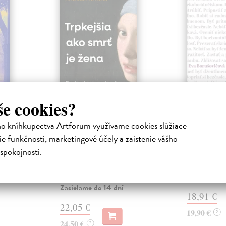
še cookies?
ejisté
Trpkejšia ako smrť
Plechov
je žena
Borušovičová
ho kníhkupectva Artforum využívame cookies slúžiace
Táto kniha je
iha
Marneros Andreas
| Kniha
e funkčnosti, marketingové účely a zaistenie vášho
projektov, na
právěl o
JE TO MOŽNO NAJVÄČŠIA
spokojnosti.
Borušovičová 
o nejisté
REVOLÚCIA NAŠICH DNÍ:
svojich posled
ý román
rovnocennosť a rovnoprávnosť
ženy a muža. Vojna a mier m...
Na sklade
Zasielame do 14 dní
18,91 €
22,05 €
19,90 €
?
24,50 €
?