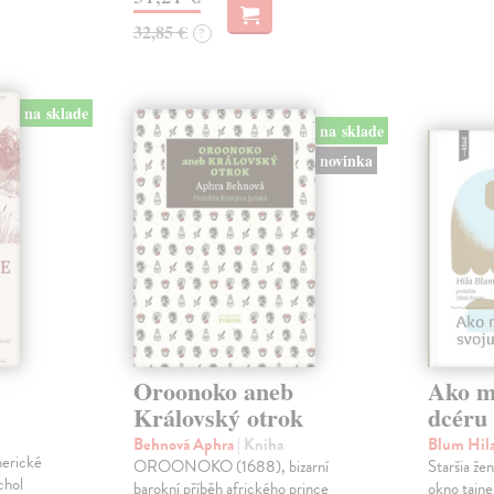
32,85 €
?
na sklade
na sklade
novinka
Oroonoko aneb
Ako mi
Královský otrok
dcéru
Behnová Aphra
| Kniha
Blum Hil
merické
OROONOKO (1688), bizarní
Staršia že
chol
barokní příběh afrického prince
okno tajne