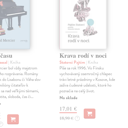
 času
Krava rodí v noci
ascal
| Kniha
Statovci Pajtim
| Kniha
cier bol vždy majstrom
Píše sa rok 1996. Vo Fínsku
ého rozprávania. Romány
vychovávaný osemročný chlapec
 do Lisabonu či Váha slov
trávi letné prázdniny v Kosove, kde
milióny čitateľov k
zažíva čudesné udalosti, ktoré ho
u sa nad veľkými témami,
poznačia na celý život.
tita, sloboda, čas či…
Na sklade
e
17,01 €
€
18,90 €
?
?