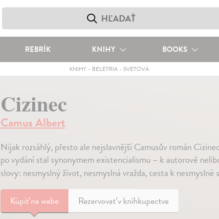
REBRÍK
KNIHY
BOOKS
KNIHY
-
BELETRIA
-
SVETOVÁ
Cizinec
Camus Albert
Nijak rozsáhlý, přesto ale nejslavnější Camusův román Cizinec 
po vydání stal synonymem existencialismu – k autorově nelibo
slovy: nesmyslný život, nesmyslná vražda, cesta k nesmyslné 
Kúpiť
na webe
Rezervovať v kníhkupectve