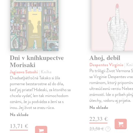
Dni v kníhkupectve
Ahoj, debil
Morisaki
Despentes Virginie
| Kn
Po trilógii Život Vernona
Jagisawa Satoshi
| Kniha
sa Virginie Despentes vrac
Dvadsaťpäťročná Takako si žila
románom, ktorý pripomín
pomerne bezstarostne až do dňa,
ultrasúčasnú verziu Neb
keď jej priateľ Hideaki, za ktorého sa
známostí. Ide o príbeh pln
chcela vydať, len tak mimochodom
útechy, vzdoru aj prijatia.
oznámi, že ju podvádza a žení sa s
Na sklade
inou. Jej život sa zrazu rúca.
Na sklade
22,33 €
13,71 €
23,50 €
?