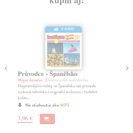
E-AUDIO
Průvodce - Španělsko
P
Major Jaroslav
| Elektronická audiokniha
Ray
Nejznámějšími místy ve Španělsku nás provede
Env
zvuková nahrávka s originální zvukovou i hudební
– p
kuliso...
Na stiahnutie ako
MP3
13
3,96 €