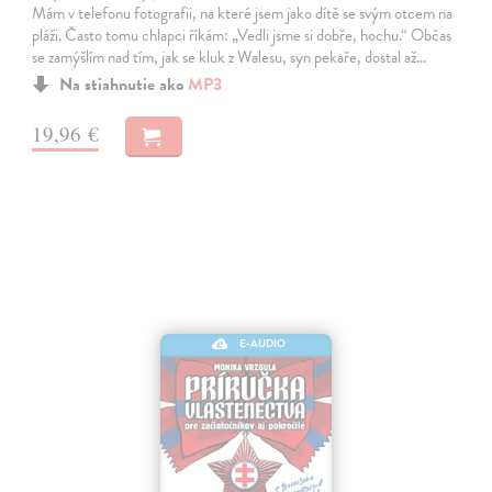
Mám v telefonu fotografii, na které jsem jako dítě se svým otcem na
pláži. Často tomu chlapci říkám: „Vedli jsme si dobře, hochu.“ Občas
se zamýšlím nad tím, jak se kluk z Walesu, syn pekaře, dostal až…
Na stiahnutie ako
MP3
19,96 €
E-AUDIO