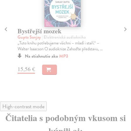
Bystřejší mozek
P
Gupta Sanjay
| Elektronická audiokniha
Gro
„Tuto knihu potřebujeme všichni – mladí i staří.“ –
Výj
Walter Isaacson O audioknize Zahoďte představu, ...
poz
zko
Na stiahnutie ako
MP3
15,56 €
19
High-contrast mode
Čitatelia s podobným vkusom si
kúpili aj: