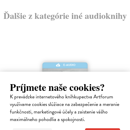
Ďalšie z kategórie iné audioknihy
E-AUDIO
Príjmete naše cookies?
K prevádzke internetového kníhkupectva Artforum
využívame cookies slúžiace na zabezpečenie a meranie
funkčnosti, marketingové účely a zaistenie vášho
Keď telo povie nie
maximálneho pohodlia a spokojnosti.
Maté Gábor
| Elektronická audiokniha