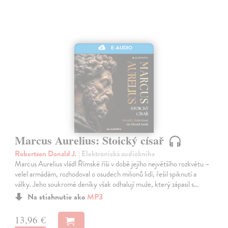
E-AUDIO
Marcus Aurelius: Stoický císař
Robertson Donald J.
| Elektronická audiokniha
Marcus Aurelius vládl Římské říši v době jejího největšího rozkvětu –
velel armádám, rozhodoval o osudech milionů lidí, řešil spiknutí a
války. Jeho soukromé deníky však odhalují muže, který zápasil s…
Na stiahnutie ako
MP3
13,96 €