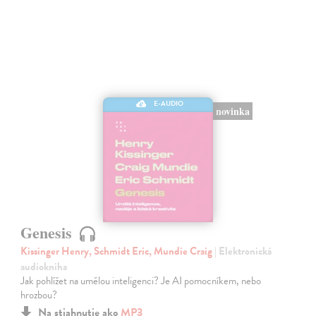
E-AUDIO
novinka
Genesis
Kissinger Henry, Schmidt Eric, Mundie Craig
| Elektronická
audiokniha
Jak pohlížet na umělou inteligenci? Je AI pomocníkem, nebo
hrozbou?
Na stiahnutie ako
MP3