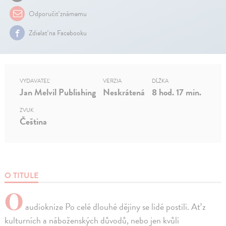
Odporučiť známemu
Zdielať na Facebooku
VYDAVATEĽ
VERZIA
DĹŽKA
Jan Melvil Publishing
Neskrátená
8 hod. 17 min.
ZVUK
Čeština
O TITULE
O
audioknize Po celé dlouhé dějiny se lidé postili. Ať z
kulturních a náboženských důvodů, nebo jen kvůli