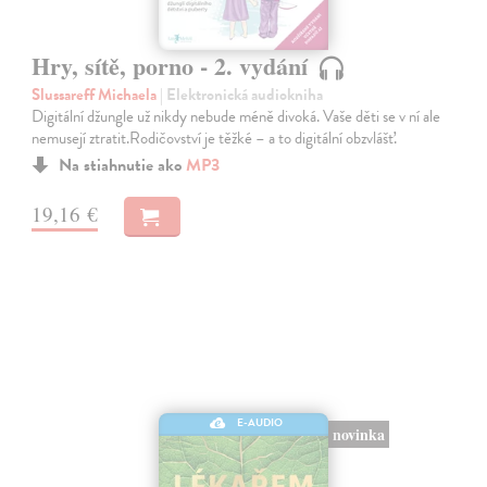
Hry, sítě, porno - 2. vydání
Slussareff Michaela
| Elektronická audiokniha
Digitální džungle už nikdy nebude méně divoká. Vaše děti se v ní ale
nemusejí ztratit.Rodičovství je těžké – a to digitální obzvlášť.
Na stiahnutie ako
MP3
19,16 €
E-AUDIO
novinka