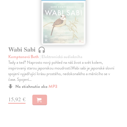
Wabi Sabi
Kemptonová Beth
| Elektronická audiokniha
Tady a teď! Naprosto nový pohled na náš život a svět kolem,
inspirovaný starou japonskou moudrostí.Wabi sabi je japonské slovní
spojení vyjadřující krásu prostého, nedokonalého a měnícího se v
čase. Spojení…
Na stiahnutie ako
MP3
15,92 €