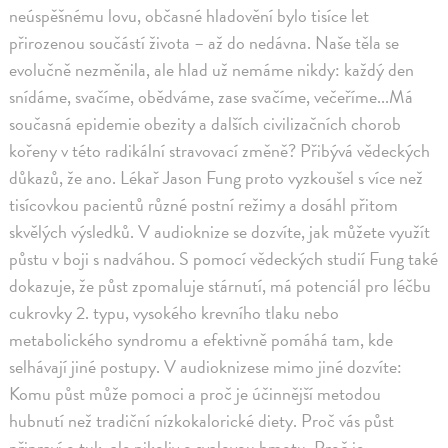
neúspěšnému lovu, občasné hladovění bylo tisíce let
přirozenou součástí života – až do nedávna. Naše těla se
evolučně nezměnila, ale hlad už nemáme nikdy: každý den
snídáme, svačíme, obědváme, zase svačíme, večeříme...Má
současná epidemie obezity a dalších civilizačních chorob
kořeny v této radikální stravovací změně? Přibývá vědeckých
důkazů, že ano. Lékař Jason Fung proto vyzkoušel s více než
tisícovkou pacientů různé postní režimy a dosáhl přitom
skvělých výsledků. V audioknize se dozvíte, jak můžete využít
půstu v boji s nadváhou. S pomocí vědeckých studií Fung také
dokazuje, že půst zpomaluje stárnutí, má potenciál pro léčbu
cukrovky 2. typu, vysokého krevního tlaku nebo
metabolického syndromu a efektivně pomáhá tam, kde
selhávají jiné postupy. V audioknizese mimo jiné dozvíte:
Komu půst může pomoci a proč je účinnější metodou
hubnutí než tradiční nízkokalorické diety. Proč vás půst
připraví o tuk, ale nikoliv o svalovou hmotu. Proč je