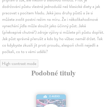
dodržování půstu vlastně jednodušší než klasické diety a jak
pracovat s pocitem hladu. Jaké jsou druhy půstů a že si
můžete zvolit postní režim na míru. Že i několikahodinové
vynechání jídla může sloužit jako účinný půst. Jaké
(překvapivě chutné!) zdroje výživy si můžete při půstu dopřát.
Jak půst správně přerušit a kdo by ho vůbec neměl držet. Tak
co kdybyste zkusili jít proti proudu, alespoň chvíli nejedli a
počkali, co to s vámi udělá?
High-contrast mode
Podobné tituly
E-AUDIO