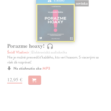
E-AUDIO
novinka
Porazme hoaxy!
Šnídl Vladimír
| Elektronická audiokniha
Nie je možné presvedčiť každého, kto verí hoaxom. S viacerými sa
však dá rozprávať.
Na stiahnutie ako
MP3
12,95 €