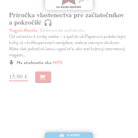
Príručka vlastenectva pre začiatočníkov
a pokročilé
Vrzgula Monika
| Elektronická audiokniha
Od večierkov k tvrdej realite – a späť do uší.Papierovú podobu tejto
knihy už v kníhkupectvách nenájdete, stala sa vzácnym úlovkom.
Máte však jedinečnú šancu vypočuť si, ako znel kultový internetový
magazín…
Na stiahnutie ako
MP3
15,90 €
E-AUDIO