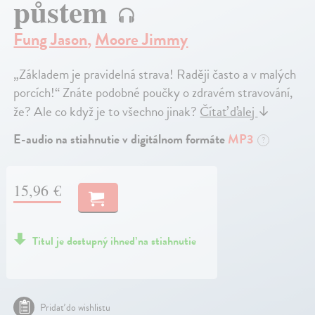
půstem
Fung Jason
,
Moore Jimmy
„Základem je pravidelná strava! Raději často a v malých
porcích!“ Znáte podobné poučky o zdravém stravování,
že? Ale co když je to všechno jinak?
Čítať ďalej
↓
E-audio na stiahnutie v digitálnom formáte
MP3
?
15,96 €
Titul je dostupný ihneď na stiahnutie
Pridať do wishlistu