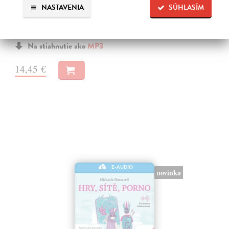
Prevencia pred chorobami ľudstvo zamestnáva od nepamäti. Lekár a
NASTAVENIA
SÚHLASÍM
uznávaný autor Gábor Maté verí, že spôsob akým premýšľame a
využívame svoju mozgovú kapacitu, má vplyv aj na naše fyzické
zdravie.
Na stiahnutie ako
MP3
14,45 €
E-AUDIO
novinka