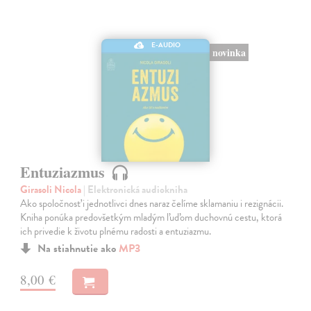
E-AUDIO
novinka
Entuziazmus
Girasoli Nicola
| Elektronická audiokniha
Ako spoločnosť i jednotlivci dnes naraz čelíme sklamaniu i rezignácii.
Kniha ponúka predovšetkým mladým ľuďom duchovnú cestu, ktorá
ich privedie k životu plnému radosti a entuziazmu.
Na stiahnutie ako
MP3
8,00 €