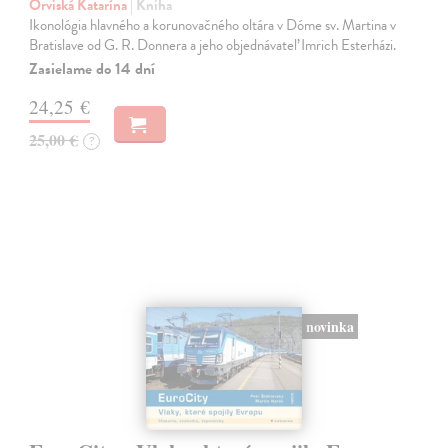
Orviská Katarína
| Kniha
Ikonológia hlavného a korunovačného oltára v Dóme sv. Martina v
Bratislave od G. R. Donnera a jeho objednávateľ Imrich Esterházi.
Zasielame do 14 dní
24,25 €
25,00 €
?
novinka