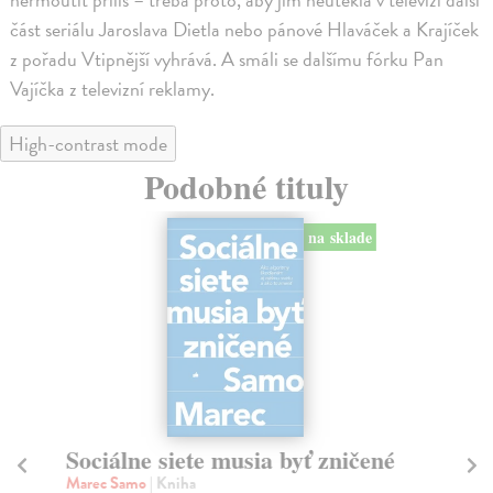
část seriálu Jaroslava Dietla nebo pánové Hlaváček a Krajíček
z pořadu Vtipnější vyhrává. A smáli se dalšímu fórku Pan
Vajíčka z televizní reklamy.
High-contrast mode
Podobné tituly
na sklade
Sociálne siete musia byť zničené
S
K
Marec Samo
| Kniha