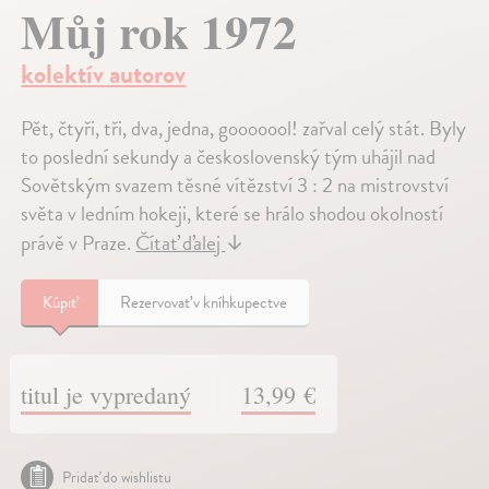
Můj rok 1972
kolektív autorov
Pět, čtyři, tři, dva, jedna, gooooool! zařval celý stát. Byly
to poslední sekundy a československý tým uhájil nad
Sovětským svazem těsné vítězství 3 : 2 na mistrovství
světa v ledním hokeji, které se hrálo shodou okolností
právě v Praze.
Čítať ďalej
↓
Kúpiť
Rezervovať v kníhkupectve
titul je vypredaný
13,99 €
Pridať do wishlistu