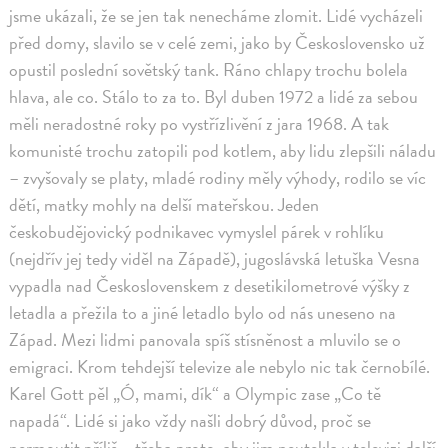
jsme ukázali, že se jen tak nenecháme zlomit. Lidé vycházeli
před domy, slavilo se v celé zemi, jako by Československo už
opustil poslední sovětský tank. Ráno chlapy trochu bolela
hlava, ale co. Stálo to za to. Byl duben 1972 a lidé za sebou
měli neradostné roky po vystřízlivění z jara 1968. A tak
komunisté trochu zatopili pod kotlem, aby lidu zlepšili náladu
– zvyšovaly se platy, mladé rodiny měly výhody, rodilo se víc
dětí, matky mohly na delší mateřskou. Jeden
českobudějovický podnikavec vymyslel párek v rohlíku
(nejdřív jej tedy viděl na Západě), jugoslávská letuška Vesna
vypadla nad Československem z desetikilometrové výšky z
letadla a přežila to a jiné letadlo bylo od nás uneseno na
Západ. Mezi lidmi panovala spíš stísněnost a mluvilo se o
emigraci. Krom tehdejší televize ale nebylo nic tak černobílé.
Karel Gott pěl „Ó, mami, dík“ a Olympic zase „Co tě
napadá“. Lidé si jako vždy našli dobrý důvod, proč se
nermoutit příliš – třeba proto, aby jim neutekla v televizi další