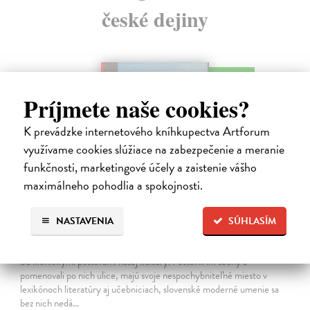
české dejiny
na sklade
Príjmete naše cookies?
K prevádzke internetového kníhkupectva Artforum
využívame cookies slúžiace na zabezpečenie a meranie
funkčnosti, marketingové účely a zaistenie vášho
maximálneho pohodlia a spokojnosti.
NASTAVENIA
SÚHLASÍM
Studne mútne
Getting Peter
| Kniha
Sú ikonickými postavami našej kultúry. Postavili im sochy a
pomenovali po nich ulice, majú svoje nespochybniteľné miesto v
lexikónoch literatúry aj učebniciach, slovenské moderné umenie sa
bez nich nedá…