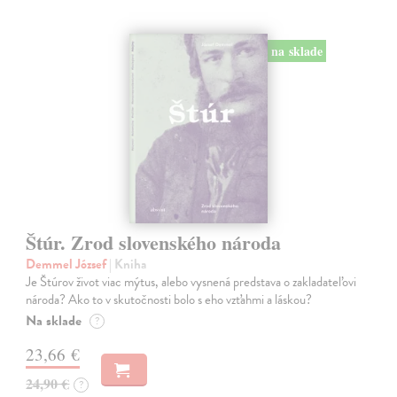
na sklade
Štúr. Zrod slovenského národa
Demmel József
| Kniha
Je Štúrov život viac mýtus, alebo vysnená predstava o zakladateľovi
národa? Ako to v skutočnosti bolo s eho vzťahmi a láskou?
Na sklade
?
23,66 €
24,90 €
?