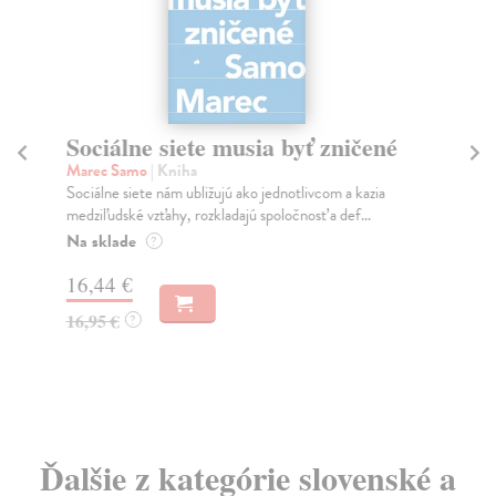
Sociálne siete musia byť zničené
S
K
Marec Samo
| Kniha
Sociálne siete nám ubližujú ako jednotlivcom a kazia
Mik
medziľudské vzťahy, rozkladajú spoločnosť a def...
Mon
o k
Na sklade
?
Na
16,44 €
23
16,95 €
?
24
Ďalšie z kategórie slovenské a