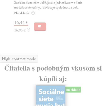
Sociálne siete nám ubližujú ako jednotlivcom a kazia
Mik
medziľudské vzťahy, rozkladajú spoločnosť a def...
Mon
o k
Na sklade
?
Na
16,44 €
23
16,95 €
?
24
High-contrast mode
Čitatelia s podobným vkusom si
kúpili aj:
na sklade