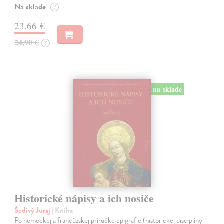
Na sklade
?
23,66 €
24,90 €
?
na sklade
Historické nápisy a ich nosiče
Šedivý Juraj
| Kniha
Po nemeckej a francúzskej príručke epigrafie (historickej disciplíny