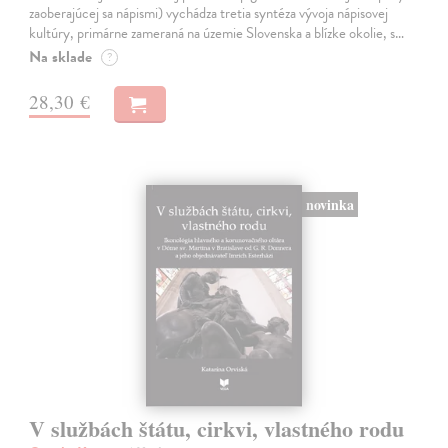
zaoberajúcej sa nápismi) vychádza tretia syntéza vývoja nápisovej
kultúry, primárne zameraná na územie Slovenska a blízke okolie, s…
Na sklade
?
28,30 €
novinka
V službách štátu, cirkvi, vlastného rodu