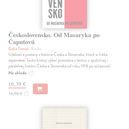
Československo. Od Masaryka po
Čaputovú
Gális Tomáš
| Kniha
Udalosti a postavy z histórie Česka a Slovenska, ktoré si treba
zapamätať. Tento knižný výber pozostáva z textov o spoločnej i
paralelnej histórii Česka a Slovenska od roku 1918 po súčasnosť.
Na sklade
?
16,39 €
16,90 €
?