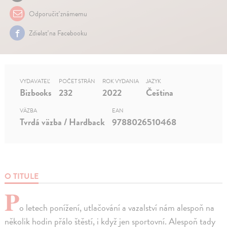
Odporučiť známemu
Zdielať na Facebooku
VYDAVATEĽ
POČET STRÁN
ROK VYDANIA
JAZYK
Bizbooks
232
2022
Čeština
VÄZBA
EAN
Tvrdá väzba / Hardback
9788026510468
O TITULE
P
o letech ponížení, utlačování a vazalství nám alespoň na
několik hodin přálo štěstí, i když jen sportovní. Alespoň tady