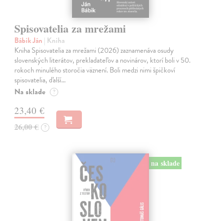
Spisovatelia za mrežami
Bábik Ján
| Kniha
Kniha Spisovatelia za mrežami (2026) zaznamenáva osudy
slovenských literátov, prekladateľov a novinárov, ktorí boli v 50.
rokoch minulého storočia väznení. Boli medzi nimi špičkoví
spisovatelia, ďalší…
Na sklade
?
23,40 €
26,00 €
?
na sklade