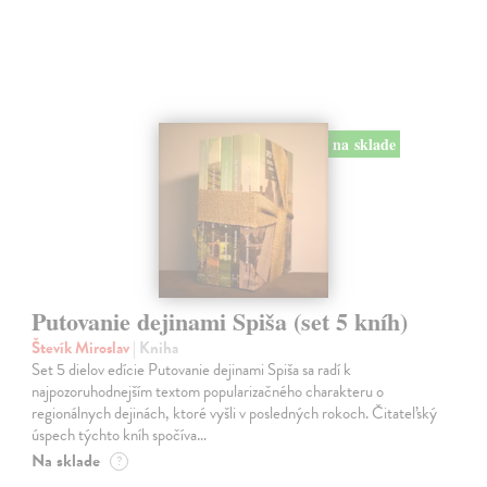
na sklade
Putovanie dejinami Spiša (set 5 kníh)
Števík Miroslav
| Kniha
Set 5 dielov edície Putovanie dejinami Spiša sa radí k
najpozoruhodnejším textom popularizačného charakteru o
regionálnych dejinách, ktoré vyšli v posledných rokoch. Čitateľský
úspech týchto kníh spočíva…
Na sklade
?