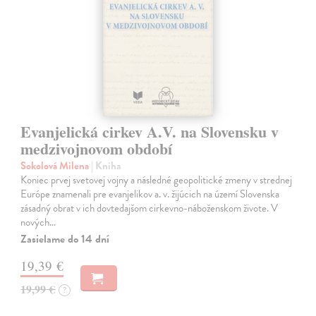
Evanjelická cirkev A.V. na Slovensku v
medzivojnovom období
Sokolová Milena
| Kniha
Koniec prvej svetovej vojny a následné geopolitické zmeny v strednej
Európe znamenali pre evanjelikov a. v. žijúcich na území Slovenska
zásadný obrat v ich dovtedajšom cirkevno-náboženskom živote. V
nových…
Zasielame do 14 dní
19,39 €
19,99 €
?