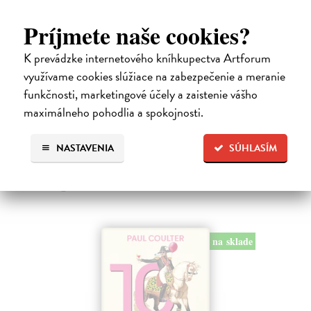
Príjmete naše cookies?
Chlapec kometa
K prevádzke internetového kníhkupectva Artforum
Cogitore Baptiste
| Kniha
využívame cookies slúžiace na zabezpečenie a meranie
Neuvěřitelný příběh mladičkého „básníka z Terezína“ Hanuše
Hachenburga (1929–1944). Baptiste Cogitore jemně, s velkou
funkčnosti, marketingové účely a zaistenie vášho
empatií proniká do krátkého, pohnutého a přitom bohatého života
maximálneho pohodlia a spokojnosti.
židovského chlapce…
Zasielame do 12 dní
NASTAVENIA
SÚHLASÍM
16,38 €
18,20 €
?
na sklade