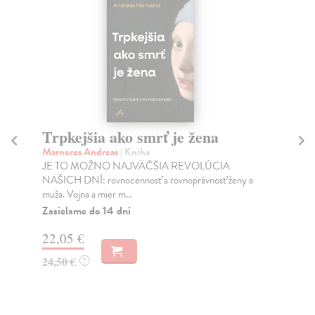
Trpkejšia ako smrť je žena
P
Marneros Andreas
| Kniha
Bor
JE TO MOŽNO NAJVÄČŠIA REVOLÚCIA
Tát
NAŠICH DNÍ: rovnocennosť a rovnoprávnosť ženy a
Bor
muža. Vojna a mier m...
Na
Zasielame do 14 dní
18
22,05 €
19
24,50 €
?