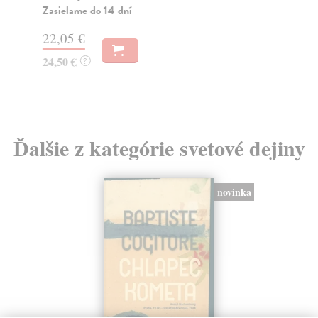
Zasielame do 14 dní
18
22,05 €
19
24,50 €
?
Ďalšie z kategórie svetové dejiny
novinka