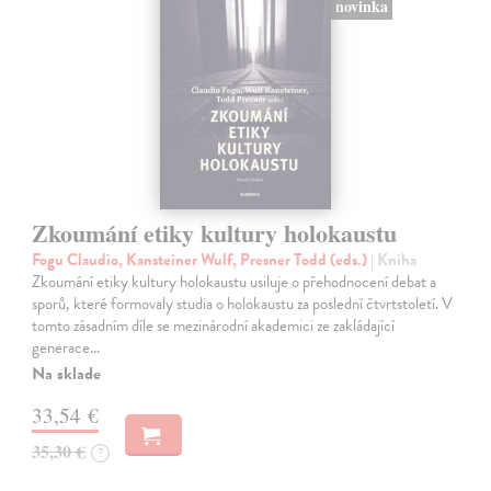
novinka
Zkoumání etiky kultury holokaustu
Fogu Claudio, Kansteiner Wulf, Presner Todd (eds.)
| Kniha
Zkoumání etiky kultury holokaustu usiluje o přehodnocení debat a
sporů, které formovaly studia o holokaustu za poslední čtvrtstoletí. V
tomto zásadním díle se mezinárodní akademici ze zakládající
generace…
Na sklade
33,54 €
35,30 €
?