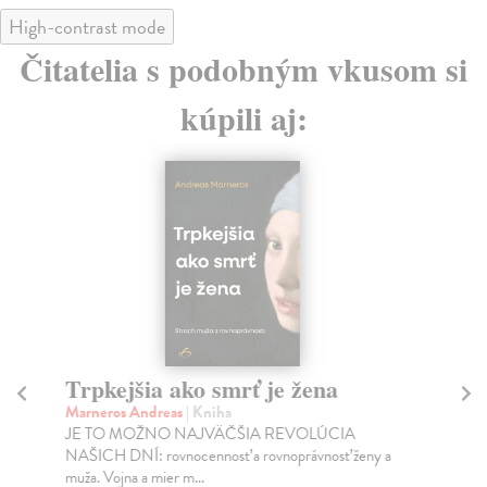
High-contrast mode
Čitatelia s podobným vkusom si
kúpili aj:
Trpkejšia ako smrť je žena
P
Marneros Andreas
| Kniha
Bor
JE TO MOŽNO NAJVÄČŠIA REVOLÚCIA
Tát
NAŠICH DNÍ: rovnocennosť a rovnoprávnosť ženy a
Bor
muža. Vojna a mier m...
Na