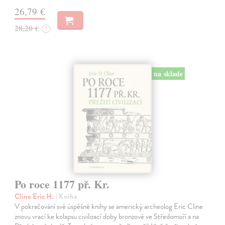
26,79 €
28,20 €
?
na sklade
Po roce 1177 př. Kr.
Cline Eric H.
| Kniha
V pokračování své úspěšné knihy se americký archeolog Eric Cline
znovu vrací ke kolapsu civilizací doby bronzové ve Středomoří a na