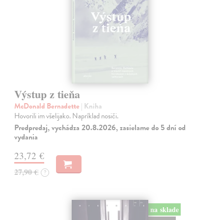
Výstup z tieňa
McDonald Bernadette
| Kniha
Hovorili im všelijako. Napríklad nosiči.
Predpredaj, vychádza 20.8.2026, zasielame do 5 dní od
vydania
23,72 €
27,90 €
?
na sklade