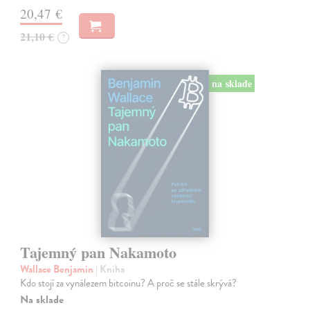
20,47 €
21,10 €
?
na sklade
Tajemný pan Nakamoto
Wallace Benjamin
| Kniha
Kdo stojí za vynálezem bitcoinu? A proč se stále skrývá?
Na sklade