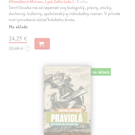
Hlavačková Miriam, Lysá Žofia (eds.)
| Kniha
Smrť človeka má od nepamäti svoj biologický, právny, etický,
duchovný, kultúrny, spoločenský aj individuálny rozmer. V prírode
tvorí prirodzenú súčasť kolobehu života.
Na sklade
24,25 €
25,00 €
?
na sklade