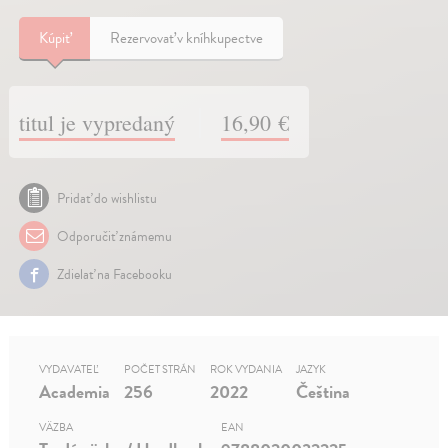
Kúpiť
Rezervovať v kníhkupectve
titul je vypredaný
16,90 €
Pridať do wishlistu
Odporučiť známemu
Zdielať na Facebooku
VYDAVATEĽ
POČET STRÁN
ROK VYDANIA
JAZYK
Academia
256
2022
Čeština
VÄZBA
EAN