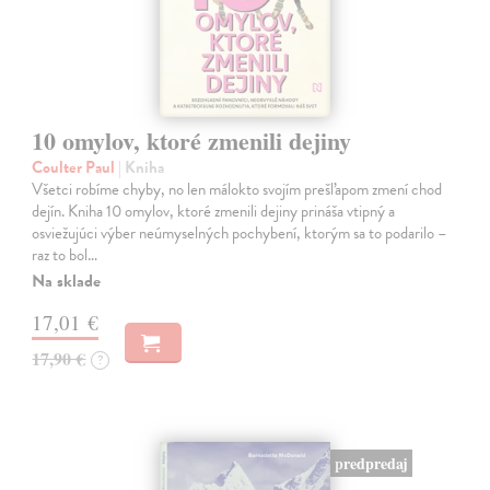
10 omylov, ktoré zmenili dejiny
Coulter Paul
| Kniha
Všetci robíme chyby, no len málokto svojím prešľapom zmení chod
dejín. Kniha 10 omylov, ktoré zmenili dejiny prináša vtipný a
osviežujúci výber neúmyselných pochybení, ktorým sa to podarilo –
raz to bol…
Na sklade
17,01 €
17,90 €
?
predpredaj