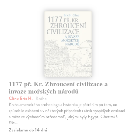
1177 př. Kr. Zhroucení civilizace a
invaze mořských národů
Cline Eric H.
| Kniha
Kniha amerického archeologa a historika je pátráním po tom, co
způsobilo oslabení a v některých případech i zánik vyspělých civilizací
a měst ve východním Středomoří, jakými byly Egypt, Chetitská
říše…
Zasielame do 14 dní