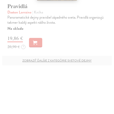
Pravidlá
Daston Lorraine
| Kniha
Panoramatické dejiny pravidiel západného sveta. Pravidlá organizujú
takmer každý aspekt nášho života.
Na sklade
19,86 €
20,90 €
?
ZOBRAZIŤ ĎALŠIE Z KATEGÓRIE SVETOVÉ DEJINY