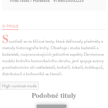
Tvrdá väzba / Hardback
9788020032225
O TITULE
S
oustředí se na klíčové texty, které definovaly předměty a
metody historiografie knihy. Obsahuje i studie badatelů a
badatelek, rozpracovávajících jednotlivé aspekty Darntonova
modelu knižního komunikačního okruhu, jenž spojuje autory
prostřednictvím sítí nakladatelů, knihařů, tiskařů, knihkupců,
distributorů a knihovníků se čtenáři.
High-contrast mode
Podobné tituly