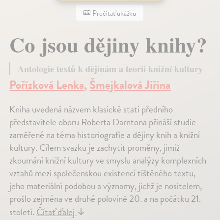
Prečítať ukážku
Co jsou dějiny knihy?
Antologie textů k dějinám a teorii knižní kultury
Pořízková Lenka
,
Šmejkalová Jiřina
Kniha uvedená názvem klasické stati předního
představitele oboru Roberta Darntona přináší studie
zaměřené na téma historiografie a dějiny knih a knižní
kultury. Cílem svazku je zachytit proměny, jimiž
zkoumání knižní kultury ve smyslu analýzy komplexních
vztahů mezi společenskou existencí tištěného textu,
jeho materiální podobou a významy, jichž je nositelem,
prošlo zejména ve druhé polovině 20. a na počátku 21.
století.
Čítať ďalej
↓