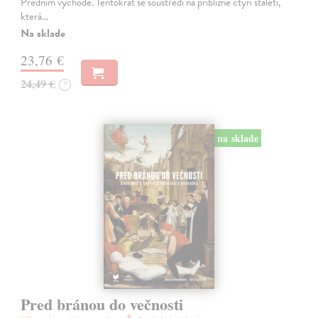
Předním východě. Tentokrát se soustředí na přibližně čtyři staletí,
která…
Na sklade
23,76 €
24,49 €
?
na sklade
Pred bránou do večnosti