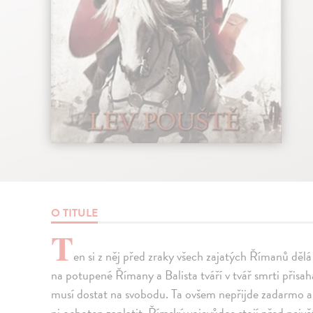
O TITULE
T
en si z něj před zraky všech zajatých Římanů dělá
na potupené Římany a Balista tváří v tvář smrti přisah
musí dostat na svobodu. Ta ovšem nepřijde zadarmo a 
ni ochoten zaplatit. Římský vojevůdce stojí před nejvě