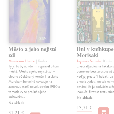
Město a jeho nejisté
Dni v kníhkupe
zdi
Morisaki
Murakami Haruki
| Kniha
Jagisawa Satoshi
| Kniha
Ty jsi to byla, kdo mi vyprávěl o tom
Dvadsaťpäťročná Takako si 
městě. Město a jeho nejisté zdi –
pomerne bezstarostne až 
dlouho očekávaný román Harukiho
keď jej priateľ Hideaki, za
Murakamiho volně navazuje na
chcela vydať, len tak m
autorovu starší novelu z roku 1980 a
oznámi, že ju podvádza a že
tematicky se prolíná s jeho
inou. Jej život sa zrazu rúca
kultovním…
Na sklade
Na sklade
13,71 €
31,21 €