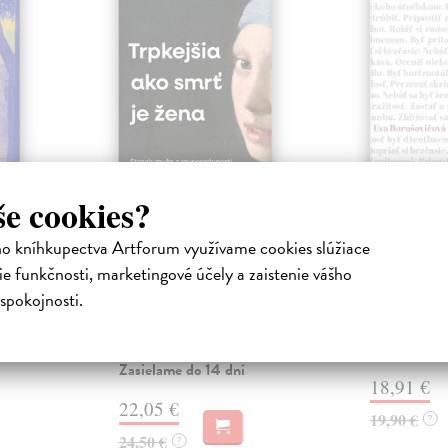
še cookies?
ejisté
Trpkejšia ako smrť
Plechov
je žena
Borušovičová
ho kníhkupectva Artforum využívame cookies slúžiace
Táto kniha je
iha
Marneros Andreas
| Kniha
e funkčnosti, marketingové účely a zaistenie vášho
projektov, na
právěl o
JE TO MOŽNO NAJVÄČŠIA
spokojnosti.
Borušovičová 
o nejisté
REVOLÚCIA NAŠICH DNÍ:
svojich posled
ý román
rovnocennosť a rovnoprávnosť
ženy a muža. Vojna a mier m...
Na sklade
Zasielame do 14 dní
18,91 €
22,05 €
19,90 €
?
24,50 €
?