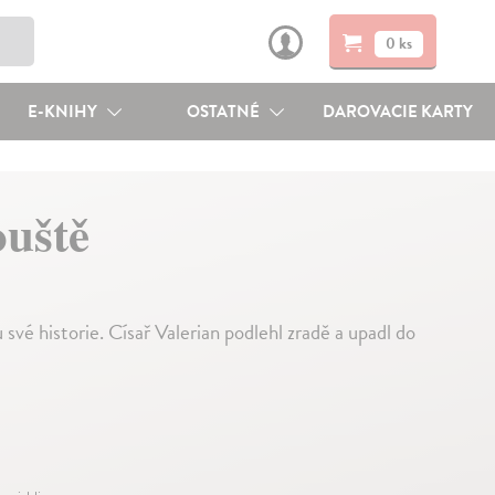
0 ks
E-KNIHY
OSTATNÉ
DAROVACIE KARTY
ouště
 své historie. Císař Valerian podlehl zradě a upadl do