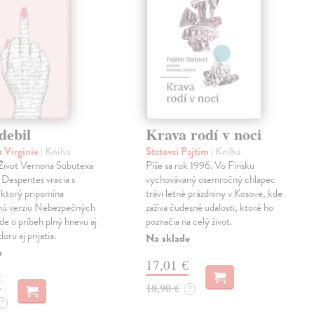
debil
Krava rodí v noci
 Virginie
| Kniha
Statovci Pajtim
| Kniha
i Život Vernona Subutexa
Píše sa rok 1996. Vo Fínsku
e Despentes vracia s
vychovávaný osemročný chlapec
ktorý pripomína
trávi letné prázdniny v Kosove, kde
snú verziu Nebezpečných
zažíva čudesné udalosti, ktoré ho
Ide o príbeh plný hnevu aj
poznačia na celý život.
oru aj prijatia.
Na sklade
e
17,01 €
€
18,90 €
?
?