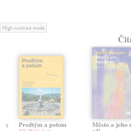
High-contrast mode
Čit
Predtým a potom
Město a jeho n
zdi
Vallo Matúš
| Kniha