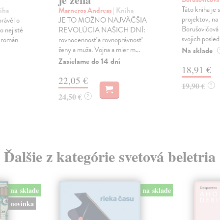
Táto kniha je
iha
Marneros Andreas
| Kniha
projektov, na
právěl o
JE TO MOŽNO NAJVÄČŠIA
Borušovičová 
o nejisté
REVOLÚCIA NAŠICH DNÍ:
svojich posled
ý román
rovnocennosť a rovnoprávnosť
ženy a muža. Vojna a mier m...
Na sklade
Zasielame do 14 dní
18,91 €
22,05 €
19,90 €
?
24,50 €
?
Ďalšie z kategórie svetová beletria
na sklade
na sklade
novinka