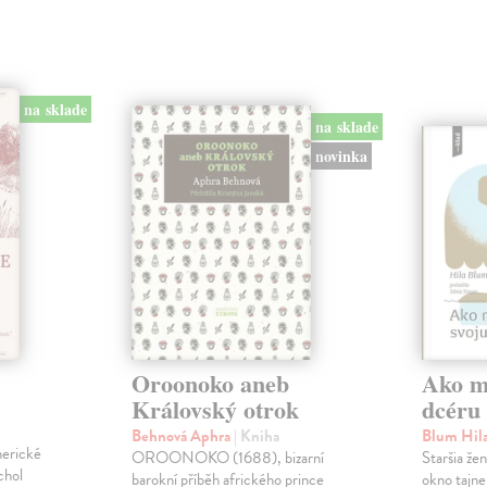
na sklade
na sklade
novinka
Oroonoko aneb
Ako mi
Královský otrok
dcéru
Behnová Aphra
| Kniha
Blum Hil
merické
OROONOKO (1688), bizarní
Staršia že
chol
barokní příběh afrického prince
okno tajne