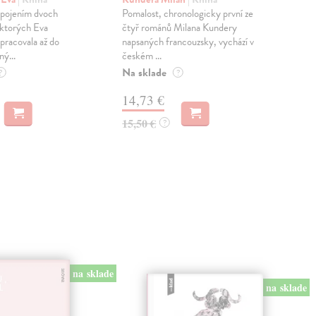
sm
 spojením dvoch
Pomalost, chronologicky první ze
 ktorých Eva
čtyř románů Milana Kundery
Mik
pracovala až do
napsaných francouzsky, vychází v
Mon
ný...
českém ...
publ
Na sklade
kľú
?
?
hist
14,73 €
Na 
15,50 €
?
23
24,
na sklade
na sklade