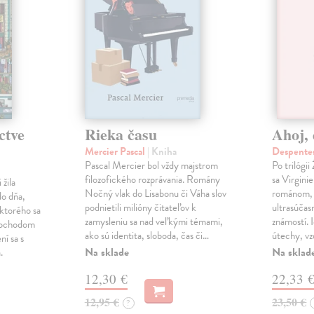
ctve
Rieka času
Ahoj, 
Mercier Pascal
| Kniha
Despentes
Pascal Mercier bol vždy majstrom
Po trilógi
filozofického rozprávania. Romány
sa Virgini
žila
Nočný vlak do Lisabonu či Váha slov
románom, 
do dňa,
podnietili milióny čitateľov k
ultrasúča
 ktorého sa
zamysleniu sa nad veľkými témami,
známostí. 
imochodom
ako sú identita, sloboda, čas či…
útechy, vzd
ní sa s
Na sklade
Na sklad
.
12,30 €
22,33 
12,95 €
23,50 €
?