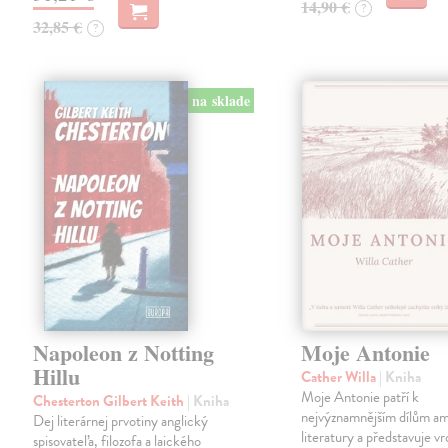
14,90 €
?
32,85 €
?
na sklade
Napoleon z Notting
Moje Antonie
Hillu
Cather Willa
| Kniha
Moje Antonie patří k
Chesterton Gilbert Keith
| Kniha
nejvýznamnějším dílům a
Dej literárnej prvotiny anglický
literatury a představuje vr
spisovateľa, filozofa a laického