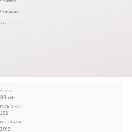
o wishlistu
iť známemu
na Facebooku
VYDAVATEĽ
BB art
POČET STRÁN
352
ROK VYDANIA
2012