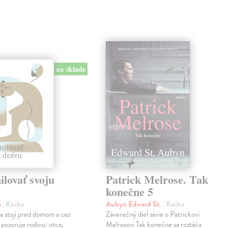
na sklade
lovať svoju
Patrick Melrose. Tak
konečne 5
a
| Kniha
Aubyn Edward St.
| Kniha
na stojí pred domom a cez
Záverečný diel série o Patrickovi
 pozoruje rodinu: otca,
Melrosovi Tak konečne sa roztáča