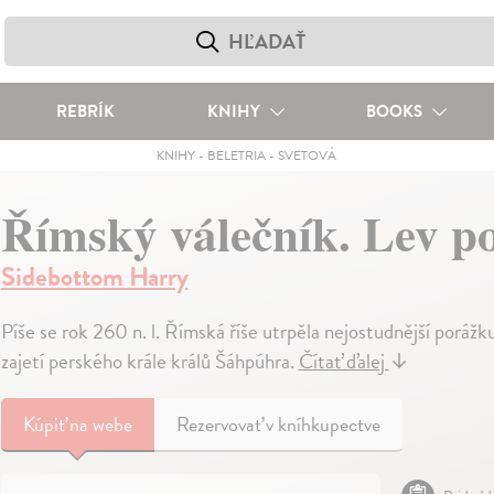
REBRÍK
KNIHY
BOOKS
KNIHY
-
BELETRIA
-
SVETOVÁ
Římský válečník. Lev p
Sidebottom Harry
Píše se rok 260 n. l. Římská říše utrpěla nejostudnější porážku
zajetí perského krále králů Šáhpúhra.
Čítať ďalej
↓
Kúpiť
na webe
Rezervovať v kníhkupectve