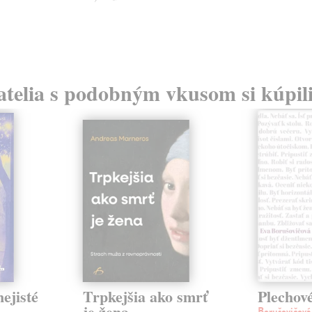
atelia s podobným vkusom si kúpili
ejisté
Trpkejšia ako smrť
Plechov
je žena
Borušovičová