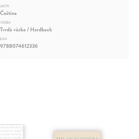
JAZYK
Čeština
VÄZBA
Tvrdá väzba / Hardback
EAN
9788074612336