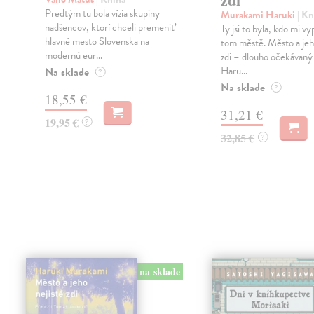
Predtým tu bola vízia skupiny
Murakami Haruki
| Kn
nadšencov, ktorí chceli premeniť
Ty jsi to byla, kdo mi vy
hlavné mesto Slovenska na
tom městě. Město a jeh
modernú eur...
zdi – dlouho očekávan
Haru...
Na sklade
?
Na sklade
?
18,55 €
31,21 €
19,95 €
?
32,85 €
?
na sklade