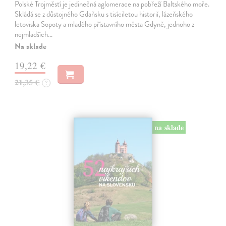
Polské Trojměstí je jedinečná aglomerace na pobřeží Baltského moře.
Skládá se z důstojného Gdaňsku s tisíciletou historií, lázeňského
letoviska Sopoty a mladého přístavního města Gdyně, jednoho z
nejmladších…
Na sklade
19,22 €
21,35 €
?
na sklade