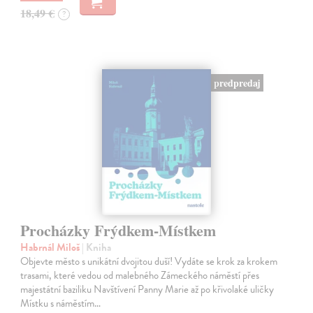
18,49 €
?
predpredaj
Procházky Frýdkem-Místkem
Habrnál Miloš
| Kniha
Objevte město s unikátní dvojitou duší! Vydáte se krok za krokem
trasami, které vedou od malebného Zámeckého náměstí přes
majestátní baziliku Navštívení Panny Marie až po křivolaké uličky
Místku s náměstím…