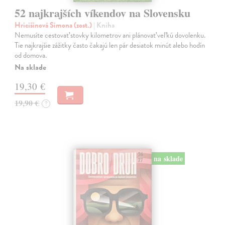
52 najkrajších víkendov na Slovensku
Hricišinová Simona (zost.)
| Kniha
Nemusíte cestovať stovky kilometrov ani plánovať veľkú dovolenku.
Tie najkrajšie zážitky často čakajú len pár desiatok minút alebo hodín
od domova.
Na sklade
19,30 €
19,90 €
?
na sklade