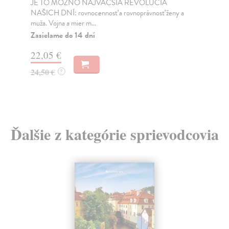
JE TO MOŽNO NAJVÄČŠIA REVOLÚCIA
Tát
NAŠICH DNÍ: rovnocennosť a rovnoprávnosť ženy a
Bor
muža. Vojna a mier m...
Na
Zasielame do 14 dní
18
22,05 €
19
24,50 €
?
Ďalšie z kategórie sprievodcovia