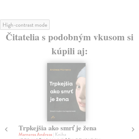
High-contrast mode
Čitatelia s podobným vkusom si
kúpili aj:
Trpkejšia ako smrť je žena
P
Marneros Andreas
| Kniha
Bor