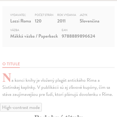
VYDAVATEĽ
POČET STRÁN
ROK VYDANIA
JAZYK
Lozzi Roma
120
2011
Slovenčina
VÄZBA
EAN
Mäkká väzba / Paperback
9788889896624
O TITULE
N
a konci knihy je vložený plagát antického Ríma a
Sixtínskej kaplnky. V publikácii sú aj zľavové kupóny, čím sa
stáva zaujímavejšou pre ľudí, ktorí plánujú dovolenku v Ríme.
High-contrast mode