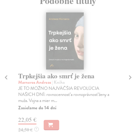
Podobné tituly
Trpkejšia ako smrť je žena
P
Marneros Andreas
| Kniha
Bor
JE TO MOŽNO NAJVÄČŠIA REVOLÚCIA
Tát
NAŠICH DNÍ: rovnocennosť a rovnoprávnosť ženy a
Bor
muža. Vojna a mier m...
Na
Zasielame do 14 dní
18
22,05 €
19
24,50 €
?