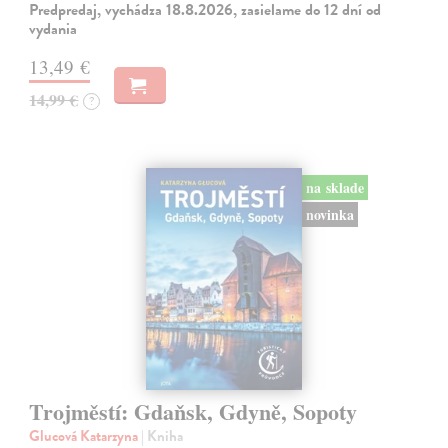
Predpredaj, vychádza 18.8.2026, zasielame do 12 dní od
vydania
13,49 €
14,99 €
?
na sklade
novinka
Trojměstí: Gdaňsk, Gdyně, Sopoty
Glucová Katarzyna
| Kniha