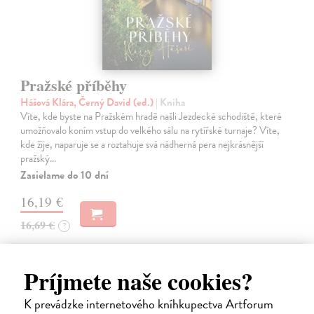
Pražské příběhy
Hášová Klára, Černý David (ed.)
| Kniha
Víte, kde byste na Pražském hradě našli Jezdecké schodiště, které
umožňovalo koním vstup do velkého sálu na rytířské turnaje? Víte,
kde žije, naparuje se a roztahuje svá nádherná pera nejkrásnější
pražský…
Zasielame do 10 dní
16,19 €
16,69 €
?
Príjmete naše cookies?
K prevádzke internetového kníhkupectva Artforum
na sklade