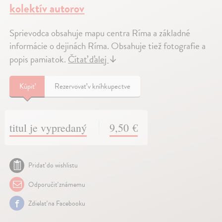
kolektív autorov
Sprievodca obsahuje mapu centra Ríma a základné
informácie o dejinách Ríma. Obsahuje tiež fotografie a
popis pamiatok.
Čítať ďalej
↓
Kúpiť
Rezervovať v kníhkupectve
titul je vypredaný
9,50 €
Pridať do wishlistu
Odporučiť známemu
Zdielať na Facebooku