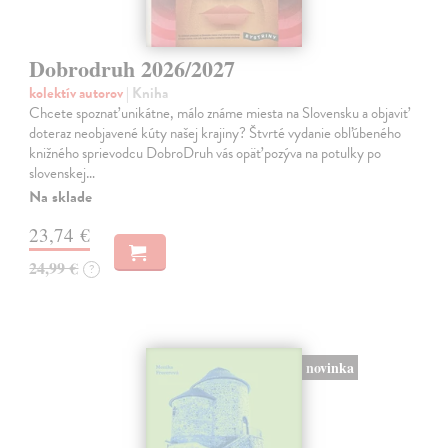
Dobrodruh 2026/2027
kolektív autorov
| Kniha
Chcete spoznať unikátne, málo známe miesta na Slovensku a objaviť
doteraz neobjavené kúty našej krajiny? Štvrté vydanie obľúbeného
knižného sprievodcu DobroDruh vás opäť pozýva na potulky po
slovenskej…
Na sklade
23,74 €
24,99 €
?
novinka