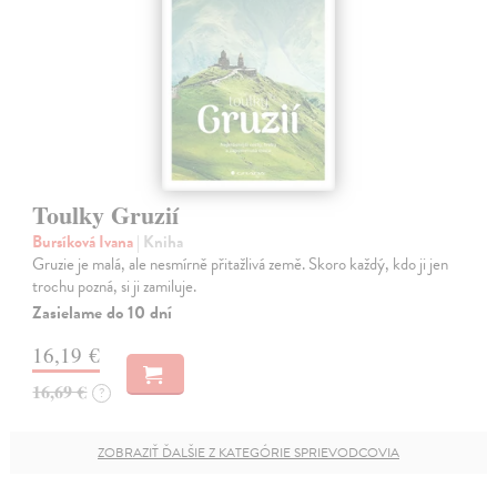
Toulky Gruzií
Bursíková Ivana
| Kniha
Gruzie je malá, ale nesmírně přitažlivá země. Skoro každý, kdo ji jen
trochu pozná, si ji zamiluje.
Zasielame do 10 dní
16,19 €
16,69 €
?
ZOBRAZIŤ ĎALŠIE Z KATEGÓRIE SPRIEVODCOVIA