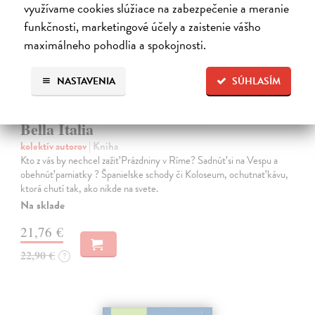
využívame cookies slúžiace na zabezpečenie a meranie
funkčnosti, marketingové účely a zaistenie vášho
maximálneho pohodlia a spokojnosti.
NASTAVENIA
SÚHLASÍM
Bella Italia
kolektív autorov
| Kniha
Kto z vás by nechcel zažiť Prázdniny v Ríme? Sadnúť si na Vespu a
obehnúť pamiatky ? Španielske schody či Koloseum, ochutnať kávu,
ktorá chutí tak, ako nikde na svete.
Na sklade
21,76 €
22,90 €
?