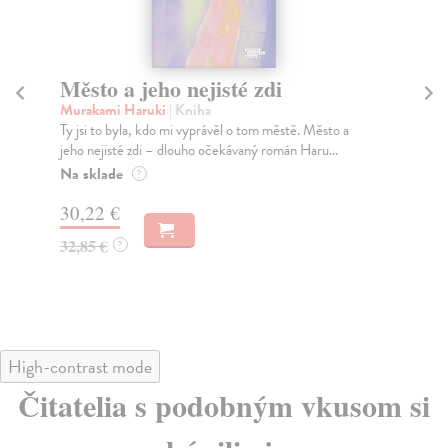
Město a jeho nejisté zdi
So
Murakami Haruki
| Kniha
Ma
Ty jsi to byla, kdo mi vyprávěl o tom městě. Město a
Soc
jeho nejisté zdi – dlouho očekávaný román Haru...
med
Na sklade
Na
?
30,22 €
16
32,85 €
16
?
High-contrast mode
Čitatelia s podobným vkusom si