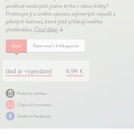
poněkud neobvyklé jméno krtka v názvu knihy?
Prolistujte ji a uvidíte spoustu zajímavých nápadů a
pěkných ilustrací, které jistě přilákají malého
předškoláka.
Čítať ďalej
↓
Kúpiť
Rezervovať v kníhkupectve
titul je vypredaný
6,99 €
Pridať do wishlistu
Odporučiť známemu
Zdielať na Facebooku