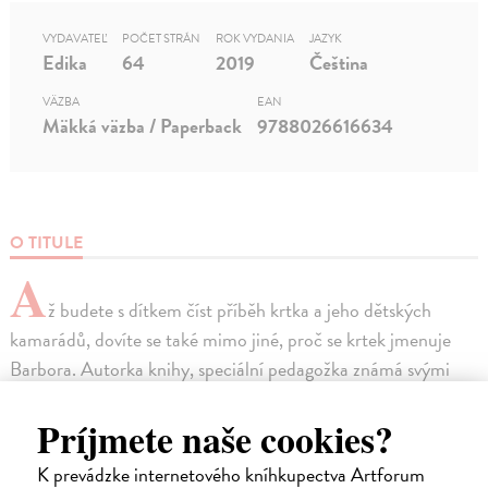
VYDAVATEĽ
POČET STRÁN
ROK VYDANIA
JAZYK
Edika
64
2019
Čeština
VÄZBA
EAN
Mäkká väzba / Paperback
9788026616634
O TITULE
A
ž budete s dítkem číst příběh krtka a jeho dětských
kamarádů, dovíte se také mimo jiné, proč se krtek jmenuje
Barbora. Autorka knihy, speciální pedagožka známá svými
předchozími publikacemi podporujícími přípravu na psaní a
Príjmete naše cookies?
počítání, se tentokrát zaměřila na rozvoj zrakového vnímání.
Vy máte nyní před sebou první díl, určený tří- až pětiletým
K prevádzke internetového kníhkupectva Artforum
dětem. Máte-li však dítko šestileté, nemusíte čekat na další