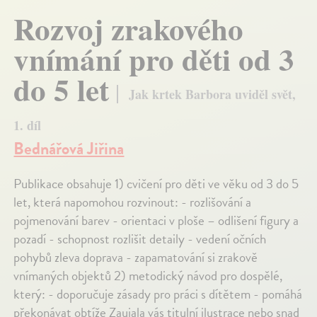
Rozvoj zrakového
vnímání pro děti od 3
do 5 let
Jak krtek Barbora uviděl svět,
1. díl
Bednářová Jiřina
Publikace obsahuje 1) cvičení pro děti ve věku od 3 do 5
let, která napomohou rozvinout: - rozlišování a
pojmenování barev - orientaci v ploše – odlišení figury a
pozadí - schopnost rozlišit detaily - vedení očních
pohybů zleva doprava - zapamatování si zrakově
vnímaných objektů 2) metodický návod pro dospělé,
který: - doporučuje zásady pro práci s dítětem - pomáhá
překonávat obtíže Zaujala vás titulní ilustrace nebo snad