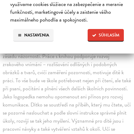
využívame cookies slúžiace na zabezpečenie a meranie
díl, můžete s tímto dílem před nástupem do školy klidně
funkčnosti, marketingové účely a zaistenie vášho
pracovat. Jak zjistíte, kniha obsahuje nejen příběh a z něho
maximálneho pohodlia a spokojnosti.
vyplývající úkoly ve formě obrázků, ale také instrukce pro
dospělého „spolupracovníka“ dítěte. Při zpracování publikace
NASTAVENIA
SÚHLASÍM
autorka vhodně uplatnila pedagogické principy. Postupuje od
jednoduchého ke složitému, respektuje věk dětí, uplatňuje
zásadu názornosti. Práce s knihou podporuje rozvoj
zrakového vnímání – rozlišování odlišných i podobných
obrázků a tvarů, cvičí zaměření pozornosti, motivuje dítě k
práci. To vše bude ve škole potřebovat nejen při čtení, ale také
při psaní, počítání a plnění všech dalších školních povinností.
Jako logopedka nemohu opomenout ani přínos pro rozvoj
komunikace. Dítko se soustředí na příběh, který mu čtete, učí
se pozorně naslouchat a podle slovní instrukce správně plnit
úkoly, rozvíjí se tak jeho myšlení. Významné pro dítě jsou i
pracovní návyky a také vytváření vztahů k okolí. Učí se