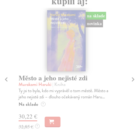
kúpili aj:
na sklade
novinka
Město a jeho nejisté zdi
So
Murakami Haruki
| Kniha
Ma
Ty jsi to byla, kdo mi vyprávěl o tom městě. Město a
Soc
jeho nejisté zdi – dlouho očekávaný román Haru...
med
Na sklade
Na
?
30,22 €
16
32,85 €
16
?