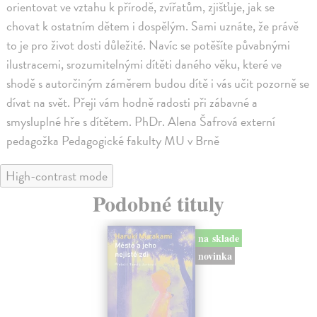
orientovat ve vztahu k přírodě, zvířatům, zjišťuje, jak se
chovat k ostatním dětem i dospělým. Sami uznáte, že právě
to je pro život dosti důležité. Navíc se potěšíte půvabnými
ilustracemi, srozumitelnými dítěti daného věku, které ve
shodě s autorčiným záměrem budou dítě i vás učit pozorně se
dívat na svět. Přeji vám hodně radosti při zábavné a
smysluplné hře s dítětem. PhDr. Alena Šafrová externí
pedagožka Pedagogické fakulty MU v Brně
High-contrast mode
Podobné tituly
na sklade
novinka