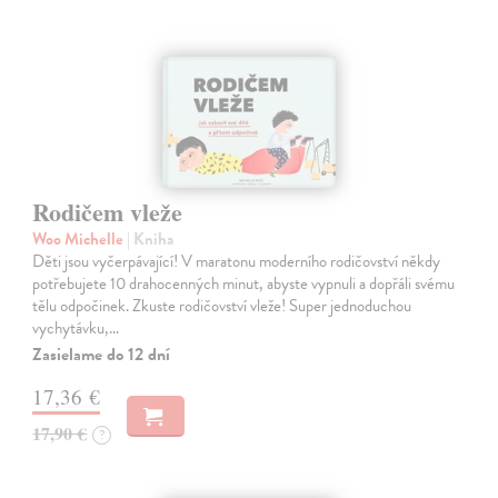
Rodičem vleže
Woo Michelle
| Kniha
Děti jsou vyčerpávající! V maratonu moderního rodičovství někdy
potřebujete 10 drahocenných minut, abyste vypnuli a dopřáli svému
tělu odpočinek. Zkuste rodičovství vleže! Super jednoduchou
vychytávku,…
Zasielame do 12 dní
17,36 €
17,90 €
?