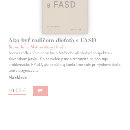
Ako byť rodičom dieťaťa s FASD
Brown Julia, Mather Mary
| Kniha
Jedna z mála kníh o poruchách fetálneho alkoholového spektra v
slovenskom jazyku. Kniha nielen jasne a zrozumiteľne popisuje
problematiku FASD, ale ponúka aj konkrétne rady pri výchove detí s
touto diagnózou.…
Na sklade
10,00 €