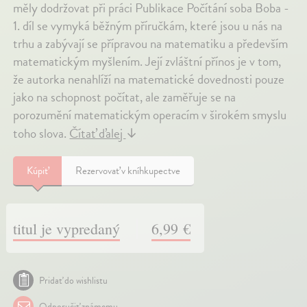
měly dodržovat při práci Publikace Počítání soba Boba -
1. díl se vymyká běžným příručkám, které jsou u nás na
trhu a zabývají se přípravou na matematiku a především
matematickým myšlením. Její zvláštní přínos je v tom,
že autorka nenahlíží na matematické dovednosti pouze
jako na schopnost počítat, ale zaměřuje se na
porozumění matematickým operacím v širokém smyslu
toho slova.
Čítať ďalej
↓
Kúpiť
Rezervovať v kníhkupectve
titul je vypredaný
6,99 €
Pridať do wishlistu
Odporučiť známemu