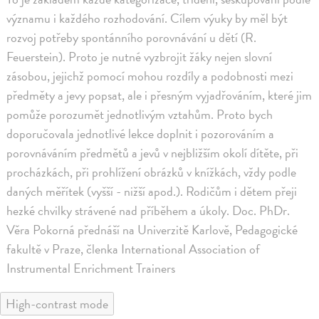
významu i každého rozhodování. Cílem výuky by měl být
rozvoj potřeby spontánního porovnávání u dětí (R.
Feuerstein). Proto je nutné vyzbrojit žáky nejen slovní
zásobou, jejichž pomocí mohou rozdíly a podobnosti mezi
předměty a jevy popsat, ale i přesným vyjadřováním, které jim
pomůže porozumět jednotlivým vztahům. Proto bych
doporučovala jednotlivé lekce doplnit i pozorováním a
porovnáváním předmětů a jevů v nejbližším okolí dítěte, při
procházkách, při prohlížení obrázků v knížkách, vždy podle
daných měřítek (vyšší - nižší apod.). Rodičům i dětem přeji
hezké chvilky strávené nad příběhem a úkoly. Doc. PhDr.
Věra Pokorná přednáší na Univerzitě Karlově, Pedagogické
fakultě v Praze, členka International Association of
Instrumental Enrichment Trainers
High-contrast mode