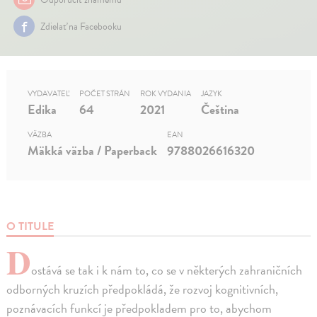
Zdielať na Facebooku
VYDAVATEĽ
POČET STRÁN
ROK VYDANIA
JAZYK
Edika
64
2021
Čeština
VÄZBA
EAN
Mäkká väzba / Paperback
9788026616320
O TITULE
D
ostává se tak i k nám to, co se v některých zahraničních
odborných kruzích předpokládá, že rozvoj kognitivních,
poznávacích funkcí je předpokladem pro to, abychom