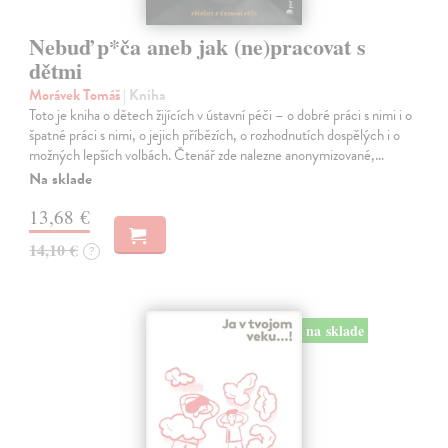
Nebuď p*ča aneb jak (ne)pracovat s
dětmi
Morávek Tomáš
| Kniha
Toto je kniha o dětech žijících v ústavní péči – o dobré práci s nimi i o
špatné práci s nimi, o jejich příbězích, o rozhodnutích dospělých i o
možných lepších volbách. Čtenář zde nalezne anonymizované,…
Na sklade
13,68 €
14,10 €
?
na sklade