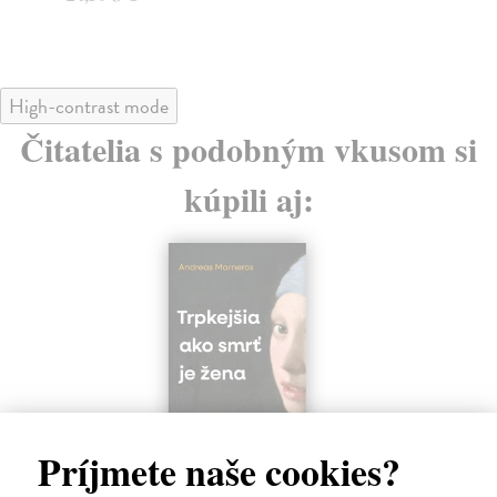
High-contrast mode
Čitatelia s podobným vkusom si
kúpili aj:
Príjmete naše cookies?
Trpkejšia ako smrť je žena
P