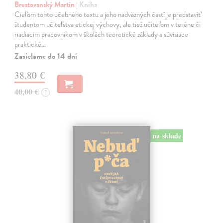
Brestovanský Martin
| Kniha
Cieľom tohto učebného textu a jeho nadväzných častí je predstaviť
študentom učiteľstva etickej výchovy, ale tiež učiteľom v teréne či
riadiacim pracovníkom v školách teoretické základy a súvisiace
praktické…
Zasielame do 14 dní
38,80 €
40,00 €
?
na sklade