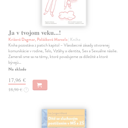
Ja v tvojom veku...!
Krišová Dagmar, Poláčková Marcela
| Kniha
Kniha pozostáva z piatich kapitol – Všeobecné zásady otvorenej
komunikácie v rodine, Telo, Vzťahy a identita, Sex a Sexuálne násilie.
Zamerali sme sa na témy, ktoré považujeme za dôležité a ktoré
bývajú…
Na sklade
17,96 €
18,90 €
?