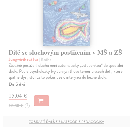
Dítě se sluchovým postižením v MŠ a ZŠ
Jungwirthová Iva
| Kniha
Závažné postižení sluchu není automaticky „vstupenkou“ do speciální
školy. Podle psycholožky Ivy Jungwirthové téměř u všech dětí, které
špatně slyší, stojí za to pokusit se o integraci do běžné školy.
Do 5 dní
15,04 €
15,50 €
?
ZOBRAZIŤ ĎALŠIE Z KATEGÓRIE PEDAGOGIKA