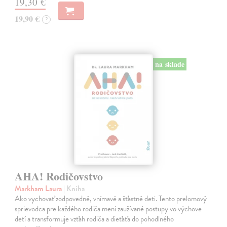
19,30 €
19,90 €
?
na sklade
AHA! Rodičovstvo
Markham Laura
| Kniha
Ako vychovať zodpovedné, vnímavé a šťastné deti. Tento prelomový
sprievodca pre každého rodiča mení zaužívané postupy vo výchove
detí a transformuje vzťah rodiča a dieťaťa do pohodlného