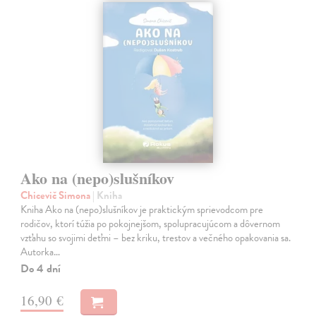
Ako na (nepo)slušníkov
Chicevič Simona
| Kniha
Kniha Ako na (nepo)slušníkov je praktickým sprievodcom pre
rodičov, ktorí túžia po pokojnejšom, spolupracujúcom a dôvernom
vzťahu so svojimi deťmi – bez kriku, trestov a večného opakovania sa.
Autorka…
Do 4 dní
16,90 €