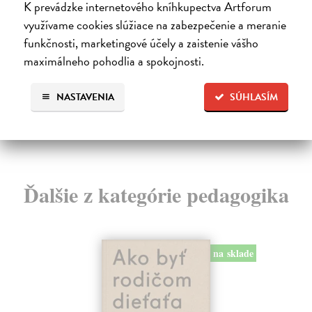
Marneros Andreas
| Kniha
Bor
K prevádzke internetového kníhkupectva Artforum
JE TO MOŽNO NAJVÄČŠIA REVOLÚCIA
Tát
využívame cookies slúžiace na zabezpečenie a meranie
NAŠICH DNÍ: rovnocennosť a rovnoprávnosť ženy a
Bor
funkčnosti, marketingové účely a zaistenie vášho
muža. Vojna a mier m...
Na
maximálneho pohodlia a spokojnosti.
Zasielame do 14 dní
18
22,05 €
19
NASTAVENIA
SÚHLASÍM
24,50 €
?
Ďalšie z kategórie pedagogika
na sklade