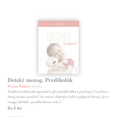
Detský mozog. Predškolák
Krause Robert
| Kniha
Snažíte sa dokonale spoznať svojho predškoláka a pochopiť, čo práve v
danej situácii prežíva? Je možné vlastným úsilím podporiť zdravý vývin
mozgu dieťaťa v predškolskom veku?
Do 5 dní