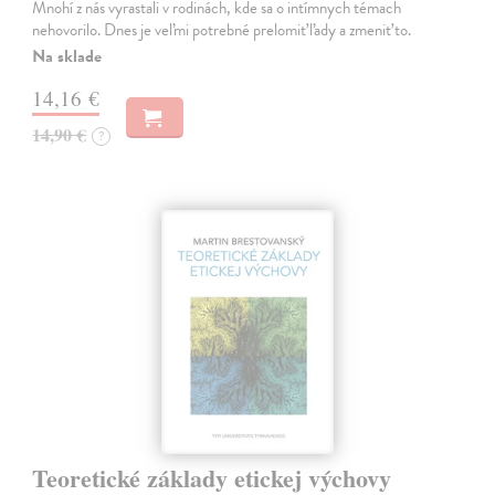
Mnohí z nás vyrastali v rodinách, kde sa o intímnych témach
nehovorilo. Dnes je veľmi potrebné prelomiť ľady a zmeniť to.
Na sklade
14,16 €
14,90 €
?
Teoretické základy etickej výchovy