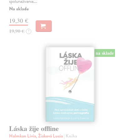
spolunažívania.…
Na sklade
19,30 €
19,90 €
?
na sklade
Láska žije offline
Halmkan Lívia, Žiaková Lucia
| Kniha