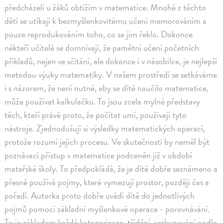
předcházeli u žáků obtížím v matematice. Mnohé z těchto
dětí se utíkají k bezmyšlenkovitému učení memorováním a
pouze reprodukováním toho, co se jim řeklo. Dokonce
někteří učitelé se domnívají, že pamětní učení početních
příkladů, nejen ve sčítání, ale dokonce i v násobilce, je nejlepší
metodou výuky matematiky. V našem prostředí se setkáváme
i s názorem, že není nutné, aby se dítě naučilo matematice,
může používat kalkulačku. To jsou zcela mylné představy
těch, kteří právě proto, že počítat umí, používají tyto
nástroje. Zjednodušují si výsledky matematických operací,
protože rozumí jejich procesu. Ve skutečnosti by neměl být
poznávací přístup v matematice podceněn již v období
mateřské školy. To předpokládá, že je dítě dobře seznámeno a
přesně používá pojmy, které vymezují prostor, později čas a
pořadí. Autorka proto dobře uvádí dítě do jednotlivých
pojmů pomocí základní myšlenkové operace - porovnávání.
To je základem každé kategorizace, třídění, seskupování podle