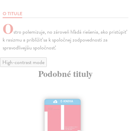
O TITULE
O
stro polemizuje, no zároveň hľadá riešenia, ako pristúpiť
k rasizmu a priblížiť sa k spoločnej zodpovednosti za
spravodlivejšiu spoločnosť.
High-contrast mode
Podobné tituly
E-KNIHA