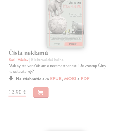
Čísla neklamú
Smil Václav
| Elektronická kniha
Mali by ste veriť číslam o nezamestnanosti? Je vzostup Číny
nezastaviteľný?
Na stiahnutie ako
EPUB
,
MOBI
a
PDF
12,90 €