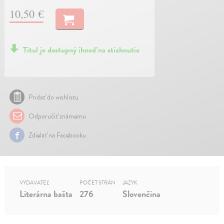
10,50 €
Titul je dostupný ihneď na stiahnutie
Pridať do wishlistu
Odporučiť známemu
Zdielať na Facebooku
VYDAVATEĽ
POČET STRÁN
JAZYK
Literárna bašta
276
Slovenčina