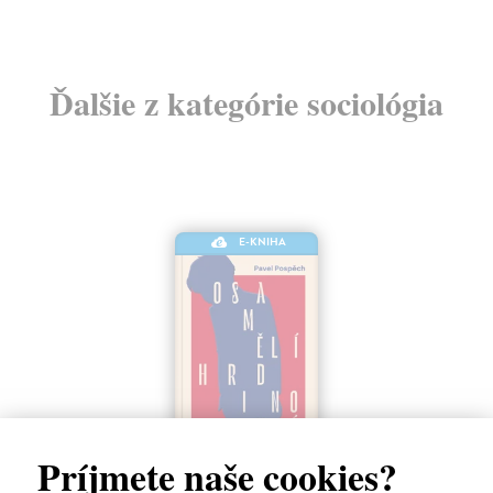
Ďalšie z kategórie sociológia
E-KNIHA
Príjmete naše cookies?
Osamělí hrdinové