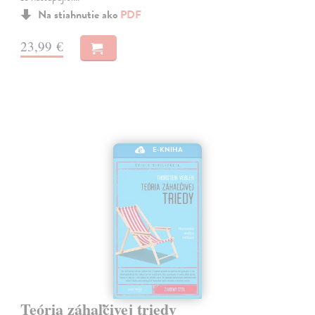
Na stiahnutie ako
PDF
23,99 €
E-KNIHA
Teória záhaľčivej triedy