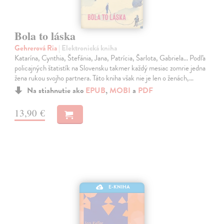
Bola to láska
Gehrerová Ria
| Elektronická kniha
Katarína, Cynthia, Štefánia, Jana, Patrícia, Šarlota, Gabriela... Podľa
policajných štatistík na Slovensku takmer každý mesiac zomrie jedna
žena rukou svojho partnera. Táto kniha však nie je len o ženách,…
Na stiahnutie ako
EPUB
,
MOBI
a
PDF
13,90 €
E-KNIHA