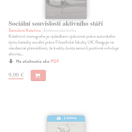
Sociální souvislosti aktivního stáří
Šámalová Kateřina
| Elektronická kniha
Kolektivní monografie je výsledkem výzkumné práce autorského
týmu katedry sociální práce Filozofické fakulty UK. Reaguje na
všeobecné přesvědčení, že kvalitu života seniorů pozitivně ovlivňuje
aktivita…
Na stiahnutie ako
PDF
9,00 €
E-KNIHA