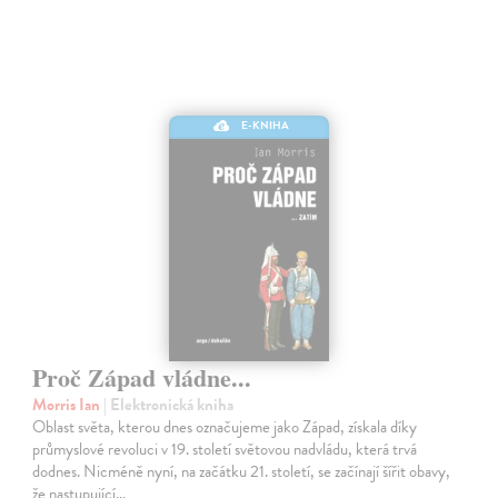
E-KNIHA
Proč Západ vládne...
Morris Ian
| Elektronická kniha
Oblast světa, kterou dnes označujeme jako Západ, získala díky
průmyslové revoluci v 19. století světovou nadvládu, která trvá
dodnes. Nicméně nyní, na začátku 21. století, se začínají šířit obavy,
že nastupující…