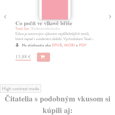
Co počít ve vlkově břiše
K
Tesař Jan
| Elektronická kniha
El
Edice je autorovým výborem nejdůležitějších textů,
Člo
které napsal v uvedeném období. Východiskem Tesař...
hor
Na stiahnutie ako
EPUB
,
MOBI
a
PDF
13,88 €
11
High-contrast mode
Čitatelia s podobným vkusom si
kúpili aj: