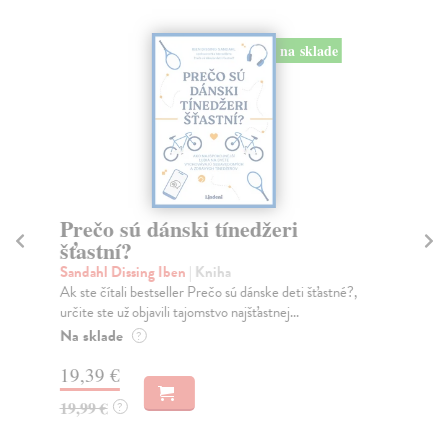
na sklade
Prečo sú dánski tínedžeri
Š
šťastní?
d
Sandahl Dissing Iben
| Kniha
Hü
Ak ste čítali bestseller Prečo sú dánske deti šťastné?,
Ako
určite ste už objavili tajomstvo najšťastnej...
žij
Na sklade
Na
?
19,39 €
14
19,99 €
15
?