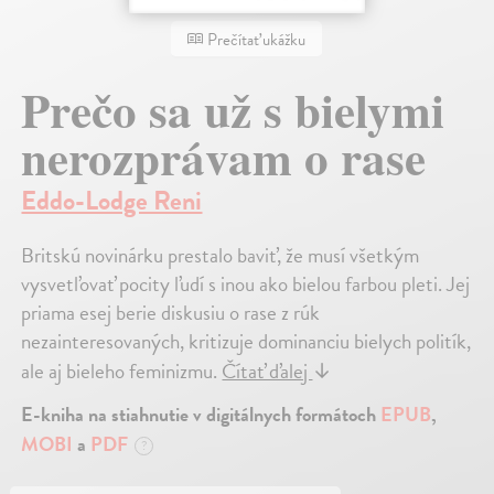
Prečítať ukážku
Prečo sa už s bielymi
nerozprávam o rase
Eddo-Lodge Reni
Britskú novinárku prestalo baviť, že musí všetkým
vysvetľovať pocity ľudí s inou ako bielou farbou pleti. Jej
priama esej berie diskusiu o rase z rúk
nezainteresovaných, kritizuje dominanciu bielych politík,
ale aj bieleho feminizmu.
Čítať ďalej
↓
E-kniha na stiahnutie v digitálnych formátoch
EPUB
,
MOBI
a
PDF
?