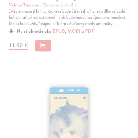
Veblen Thorsten
| Elektronická kniha
„Veblen napísal knihu, ktorá sa bude čítať tak dlho, ako dlho sa budú
bohatí líšiť od nás ostatných; a ak bude budúcnosť podobná minulosti,
líšiť sa budú vždy,“ napísal o Teórii záhaľčivej triedy americký…
Na stiahnutie ako
EPUB
,
MOBI
a
PDF
11,90 €
E-KNIHA