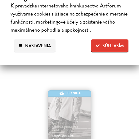
K prevádzke internetového kníhkupectva Artforum
Pospěch Pavel
| Elektronická kniha
využívame cookies slúžiace na zabezpečenie a meranie
Kultura individualismu a její dopady na lidské životy a politiku Všichni
jsme výjimeční… Když najdeme své autentické já, konečně budeme
funkčnosti, marketingové účely a zaistenie vášho
šťastní… Úspěch a životní spokojenost si musíme zařídit sami, nikdo…
maximálneho pohodlia a spokojnosti.
Na stiahnutie ako
EPUB
,
MOBI
a
PDF
NASTAVENIA
SÚHLASÍM
11,99 €
E-KNIHA