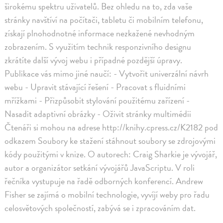
širokému spektru uživatelů. Bez ohledu na to, zda vaše
stránky navštíví na počítači, tabletu či mobilním telefonu,
získají plnohodnotné informace nezkažené nevhodným
zobrazením. S využitím technik responzivního designu
zkrátíte další vývoj webu i případné pozdější úpravy.
Publikace vás mimo jiné naučí: - Vytvořit univerzální návrh
webu - Upravit stávající řešení - Pracovat s fluidními
mřížkami - Přizpůsobit stylování použitému zařízení -
Nasadit adaptivní obrázky - Oživit stránky multimédii
Čtenáři si mohou na adrese http://knihy.cpress.cz/K2182 pod
odkazem Soubory ke stažení stáhnout soubory se zdrojovými
kódy použitými v knize. O autorech: Craig Sharkie je vývojář,
autor a organizátor setkání vývojářů JavaScriptu. V roli
řečníka vystupuje na řadě odborných konferencí. Andrew
Fisher se zajímá o mobilní technologie, vyvíjí weby pro řadu
celosvětových společností, zabývá se i zpracováním dat.