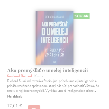
na sklade
Ako premýšľať o umelej inteligencii
Susskind Richard
| Kniha
Richard Susskind rozpráva fascinujúci príbeh umelej inteligencie a
prináša stručného sprievodcu, ktorý nás núti prehodnotiť všetko, čo
sme si o nej doteraz mysleli. Vyvádza umelú inteligenciu z prísne…
Na sklade
17,01 €