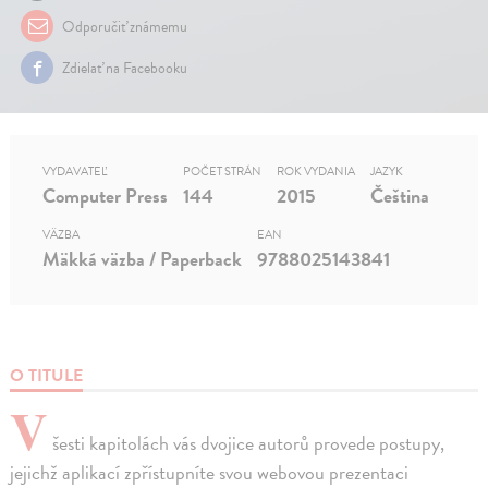
Odporučiť známemu
Zdielať na Facebooku
VYDAVATEĽ
POČET STRÁN
ROK VYDANIA
JAZYK
Computer Press
144
2015
Čeština
VÄZBA
EAN
Mäkká väzba / Paperback
9788025143841
O TITULE
V
šesti kapitolách vás dvojice autorů provede postupy,
jejichž aplikací zpřístupníte svou webovou prezentaci