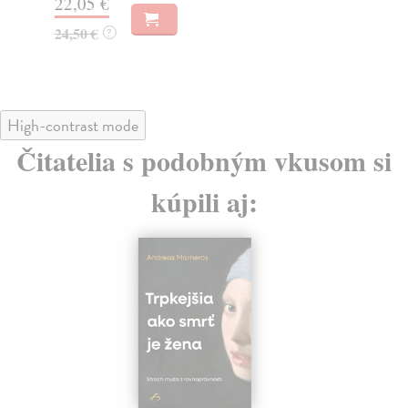
22,05 €
19
24,50 €
?
High-contrast mode
Čitatelia s podobným vkusom si
kúpili aj: