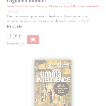
Digitálna intimita
Sekeráková Búriková Zuzana, Poláková Viera, Valkovičová Veronika
| Kniha
Prečo si navzájom pozeráme do telefónov? Považujeme to za
samozrejmú súčasť partnerského vzťahu alebo nám to prekáža?
Na sklade
14,16 €
14,90 €
?