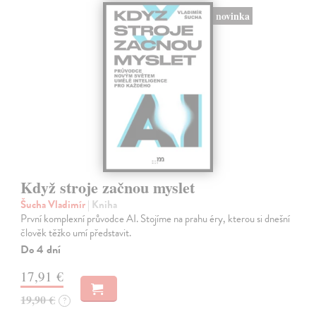
novinka
Když stroje začnou myslet
Šucha Vladimír
| Kniha
První komplexní průvodce AI. Stojíme na prahu éry, kterou si dnešní
člověk těžko umí představit.
Do 4 dní
17,91 €
19,90 €
?