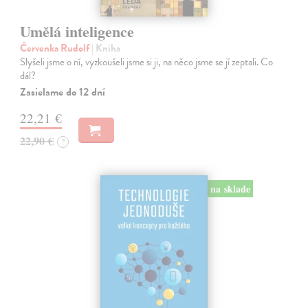
Umělá inteligence
Červenka Rudolf
| Kniha
Slyšeli jsme o ní, vyzkoušeli jsme si ji, na něco jsme se jí zeptali. Co
dál?
Zasielame do 12 dní
22,21 €
22,90 €
?
na sklade