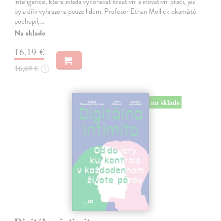
inteligence, která zvládá vykonávat kreativní a inovativní práci, jež
byla dřív vyhrazena pouze lidem. Profesor Ethan Mollick okamžitě
pochopil,…
Na sklade
16,19 €
16,69 €
?
na sklade