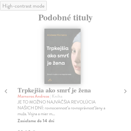
High-contrast mode
Podobné tituly
Trpkejšia ako smrť je žena
P
Marneros Andreas
| Kniha
Bor
JE TO MOŽNO NAJVÄČŠIA REVOLÚCIA
Tát
NAŠICH DNÍ: rovnocennosť a rovnoprávnosť ženy a
Bor
muža. Vojna a mier m...
Na
Zasielame do 14 dní
18