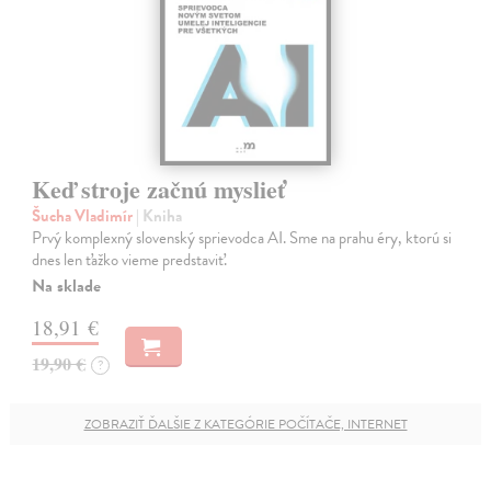
Keď stroje začnú myslieť
Šucha Vladimír
| Kniha
Prvý komplexný slovenský sprievodca AI. Sme na prahu éry, ktorú si
dnes len ťažko vieme predstaviť.
Na sklade
18,91 €
19,90 €
?
ZOBRAZIŤ ĎALŠIE Z KATEGÓRIE POČÍTAČE, INTERNET