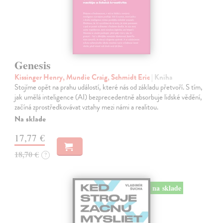
Genesis
Kissinger Henry, Mundie Craig, Schmidt Eric
| Kniha
Stojíme opět na prahu událostí, které nás od základu přetvoří. S tím,
jak umělá inteligence (AI) bezprecedentně absorbuje lidské vědění,
začíná zprostředkovávat vztahy mezi námi a realitou.
Na sklade
17,77 €
18,70 €
?
na sklade