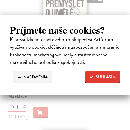
Príjmete naše cookies?
K prevádzke internetového kníhkupectva Artforum
využívame cookies slúžiace na zabezpečenie a meranie
funkčnosti, marketingové účely a zaistenie vášho
maximálneho pohodlia a spokojnosti.
Jak přemýšlet o umělé inteligenci
Susskind Richard
| Kniha
NASTAVENIA
SÚHLASÍM
V této knize Richard Susskind čerpá ze svých zkušeností s prací v
oblasti umělé inteligence od počátku 80. let. Pro Susskinda je
vyvážení výhod a hrozeb umělé inteligence zásadní výzvou naší doby.
Na sklade
19,41 €
21,10 €
?