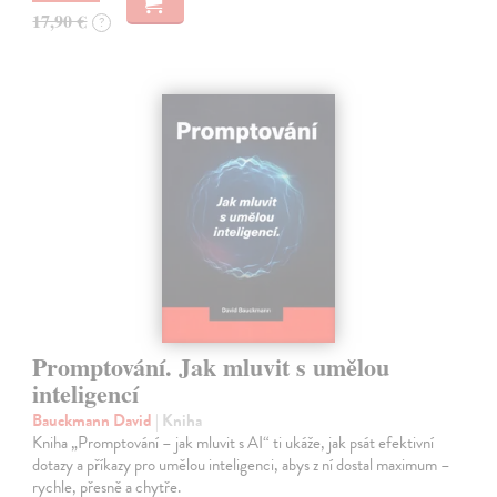
17,90 €
?
Promptování. Jak mluvit s umělou
inteligencí
Bauckmann David
| Kniha
Kniha „Promptování – jak mluvit s AI“ ti ukáže, jak psát efektivní
dotazy a příkazy pro umělou inteligenci, abys z ní dostal maximum –
rychle, přesně a chytře.