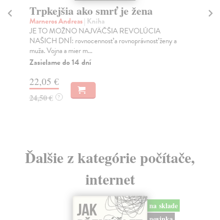
Trpkejšia ako smrť je žena
P
Marneros Andreas
| Kniha
Bor
JE TO MOŽNO NAJVÄČŠIA REVOLÚCIA
Tát
NAŠICH DNÍ: rovnocennosť a rovnoprávnosť ženy a
Bor
muža. Vojna a mier m...
Na
Zasielame do 14 dní
18
22,05 €
19
24,50 €
?
Ďalšie z kategórie počítače,
internet
na sklade
novinka