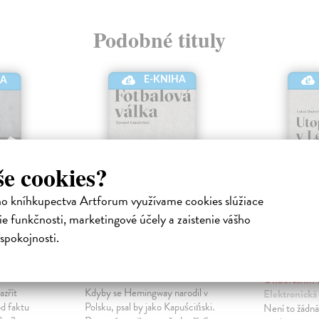
Podobné tituly
E-KNIHA
HA
še cookies?
ho kníhkupectva Artforum využívame cookies slúžiace
e funkčnosti, marketingové účely a zaistenie vášho
spokojnosti.
tančit
Fotbalová válka
Utopie 
zahradě
ektronická
Kapuściňski Ryszard
|
Elektronická kniha
Onderčanin 
azřít
Kdyby se Hemingway narodil v
Elektronická
od faktu
Polsku, psal by jako Kapuściński.
Není to žádná