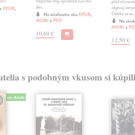
řům?
Reportér stojí uprostřed zuřícího
před očima se
dav...
objevují obry
ko
EPUB
,
Daleko za se..
Na stiahnutie ako
EPUB
,
MOBI
a
PDF
Na stia
MOBI
a
PD
10,60 €
12,50 €
atelia s podobným vkusom si kúpili
na sklade