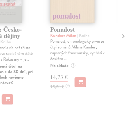
: Česko-
Pomalost
Tá
é dějiny
Ži
Kundera Milan
| Kniha
Pomalost, chronologicky první ze
| Kniha
Zel
čtyř románů Milana Kundery
tví a víc než tři sta
Nik
napsaných francouzsky, vychází v
h ve společném státě
stan
českém ...
a Rakušany – je...
Vít
kate
Na sklade
emá titul na
?
nie do 30 dní, pri
Na 
14,73 €
uloch nevieme
antovať.
12
15,50 €
?
13,