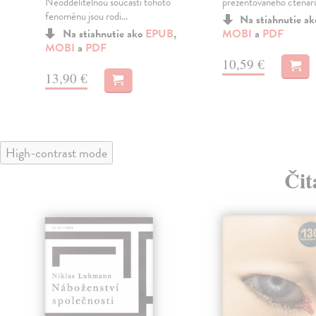
Neoddělitelnou součástí tohoto
prezentovaného čtená
fenoménu jsou rodi...
Na stiahnutie a
Na stiahnutie ako
EPUB
,
MOBI
a
PDF
MOBI
a
PDF
10,59 €
13,90 €
High-contrast mode
Čit