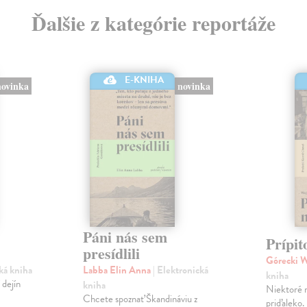
Ďalšie z kategórie reportáže
E-KNIHA
novinka
novinka
Páni nás sem
Prípit
presídlili
Górecki 
cká kniha
Labba Elin Anna
| Elektronická
kniha
 dejín
kniha
Niektoré 
Chcete spoznať Škandináviu z
priďaleko.