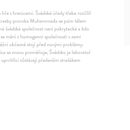
a hře s hranicemi. Švédské úřady třeba rozčílil
l u kresby proroka Muhammada se psím tělem
sná švédská společnost není pokrytecká a kdo
o se mění z homogenní společnosti v zemi
běžní občasné stojí před novými problémy.
nius se znovu proměňuje, Švédsko je laboratoř
 uprchlíci zůstávají především strašákem