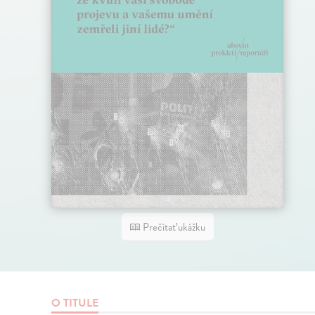
Prečítať ukážku
O TITULE