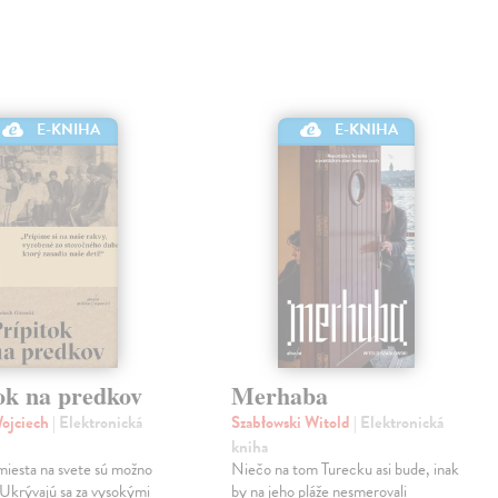
E-KNIHA
E-KNIHA
ok na predkov
Merhaba
Wojciech
| Elektronická
Szabłowski Witold
| Elektronická
kniha
miesta na svete sú možno
Niečo na tom Turecku asi bude, inak
 Ukrývajú sa za vysokými
by na jeho pláže nesmerovali