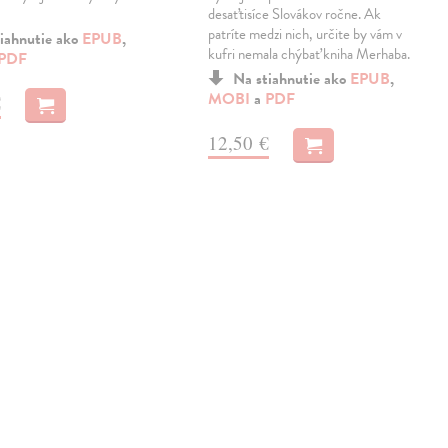
desaťtisíce Slovákov ročne. Ak
patríte medzi nich, určite by vám v
iahnutie ako
EPUB
,
kufri nemala chýbať kniha Merhaba.
PDF
Na stiahnutie ako
EPUB
,
MOBI
a
PDF
€
12,50 €