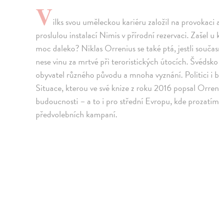
V
ilks svou uměleckou kariéru založil na provokaci 
proslulou instalací Nimis v přírodní rezervaci. Zaše
moc daleko? Niklas Orrenius se také ptá, jestli souča
nese vinu za mrtvé při teroristických útocích. Švédsk
obyvatel různého původu a mnoha vyznání. Politici i 
Situace, kterou ve své knize z roku 2016 popsal Orre
budoucnosti – a to i pro střední Evropu, kde prozatím
předvolebních kampaní.