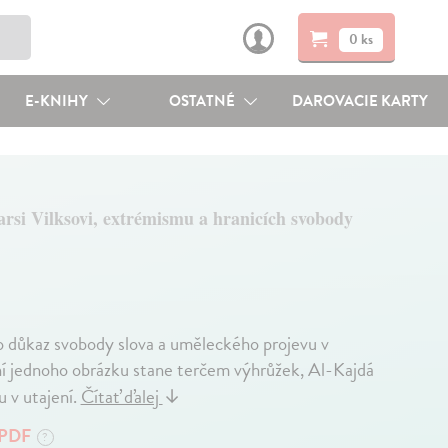
0 ks
E-KNIHY
OSTATNÉ
DAROVACIE KARTY
rsi Vilksovi, extrémismu a hranicích svobody
 důkaz svobody slova a uměleckého projevu v
ění jednoho obrázku stane terčem výhrůžek, Al-Kajdá
u v utajení.
Čítať ďalej
↓
PDF
?