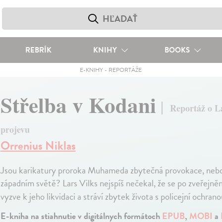
REBRÍK
KNIHY
BOOKS
E-KNIHY
-
REPORTÁŽE
Střelba v Kodani
Reportáž o La
projevu
Orrenius Niklas
Jsou karikatury proroka Muhameda zbytečná provokace, nebo
západním světě? Lars Vilks nejspíš nečekal, že se po zveřejn
vyzve k jeho likvidaci a stráví zbytek života s policejní ochrano
E-kniha na stiahnutie v digitálnych formátoch
EPUB
,
MOBI
a