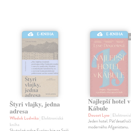
E-KNIHA
E-KNIHA
Najlepší hotel v
Štyri vlajky, jedna
Kábule
adresa
Doucet Lyse
| Elektroni
Włodek Ludwika
| Elektronická
Jeden hotel. Päť desaťročí
kniha
moderného Afganistanu.
Skutočné srdce Európy bije na Spiši.