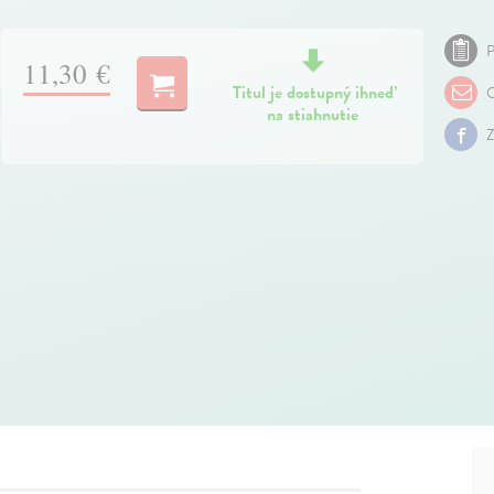
P
11,30 €
Titul je dostupný ihneď
O
na stiahnutie
Z