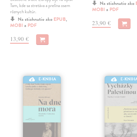
Na stiahnutie ako
Tam, kde sa stretáva a prelína osem
MOBI
a
PDF
rôznych kultúr.
Na stiahnutie ako
EPUB
,
23,90 €
MOBI
a
PDF
13,90 €
E-KNIHA
E-KNIH