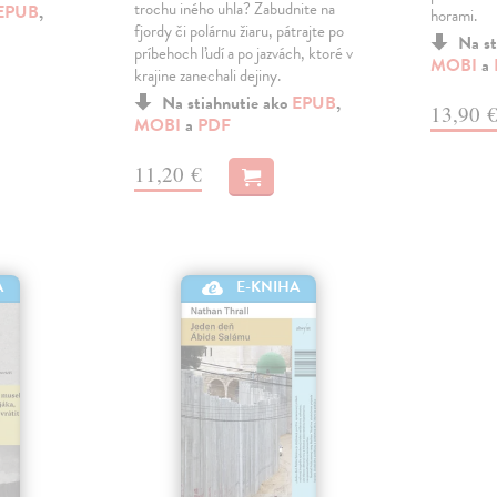
trochu iného uhla? Zabudnite na
EPUB
,
horami.
fjordy či polárnu žiaru, pátrajte po
Na st
príbehoch ľudí a po jazvách, ktoré v
MOBI
a
krajine zanechali dejiny.
Na stiahnutie ako
EPUB
,
13,90 
MOBI
a
PDF
11,20 €
A
E-KNIHA