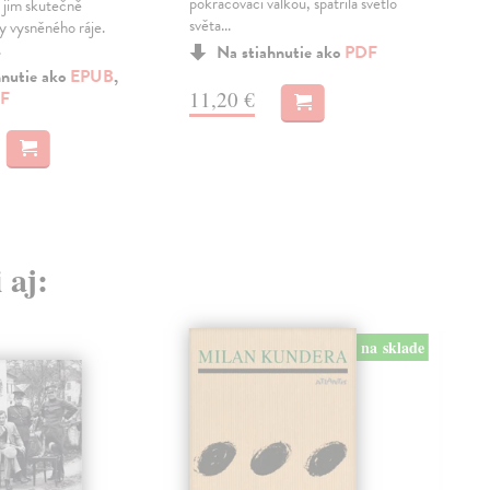
pokračovací válkou, spatřila světlo
vep
 jim skutečně
světa...
době
sy vysněného ráje.
.
Na stiahnutie ako
PDF
MO
hnutie ako
EPUB
,
11,20 €
F
12
 aj:
na sklade