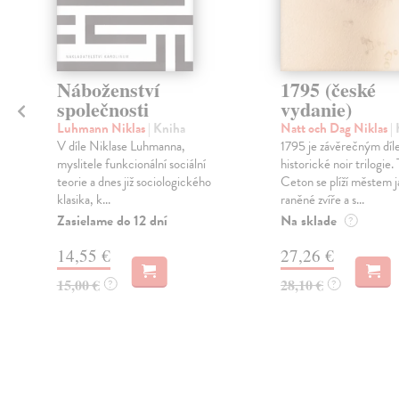
Náboženství
1795 (české
společnosti
vydanie)
Luhmann Niklas
| Kniha
Natt och Dag Niklas
|
V díle Niklase Luhmanna,
1795 je závěrečným dí
myslitele funkcionální sociální
historické noir trilogie.
teorie a dnes již sociologického
Ceton se plíží městem 
klasika, k...
raněné zvíře a s...
Zasielame do 12 dní
Na sklade
?
14,55 €
27,26 €
15,00 €
28,10 €
?
?