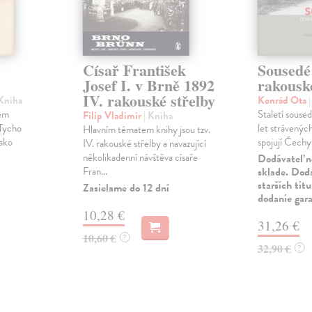
Císař František
Sousedé
Josef I. v Brně 1892
rakousk
IV. rakouské střelby
 Kniha
Konrád Ota
lem
Staletí souseds
Filip Vladimír
| Kniha
 Tycho
let strávenýc
Hlavním tématem knihy jsou tzv.
jako
spojují Čechy 
IV. rakouské střelby a navazující
několikadenní návštěva císaře
Dodávateľ n
Fran...
sklade. Doda
starších tit
Zasielame do 12 dní
dodanie gar
10,28 €
31,26 €
10,60 €
?
32,90 €
?