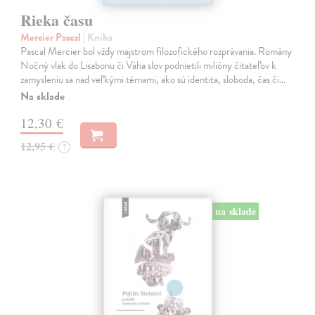
Rieka času
Mercier Pascal
| Kniha
Pascal Mercier bol vždy majstrom filozofického rozprávania. Romány
Nočný vlak do Lisabonu či Váha slov podnietili milióny čitateľov k
zamysleniu sa nad veľkými témami, ako sú identita, sloboda, čas či…
Na sklade
12,30 €
12,95 €
?
na sklade