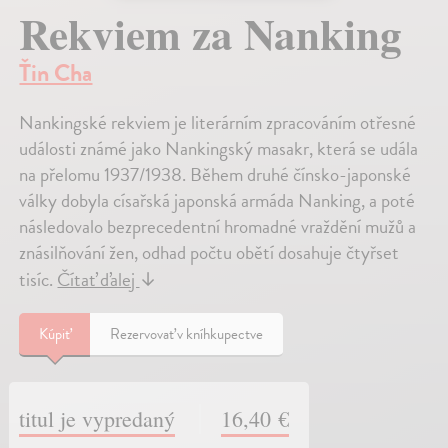
Rekviem za Nanking
Ťin Cha
Nankingské rekviem je literárním zpracováním otřesné
události známé jako Nankingský masakr, která se udála
na přelomu 1937/1938. Během druhé čínsko-japonské
války dobyla císařská japonská armáda Nanking, a poté
následovalo bezprecedentní hromadné vraždění mužů a
znásilňování žen, odhad počtu obětí dosahuje čtyřset
tisíc.
Čítať ďalej
↓
Kúpiť
Rezervovať v kníhkupectve
titul je vypredaný
16,40 €