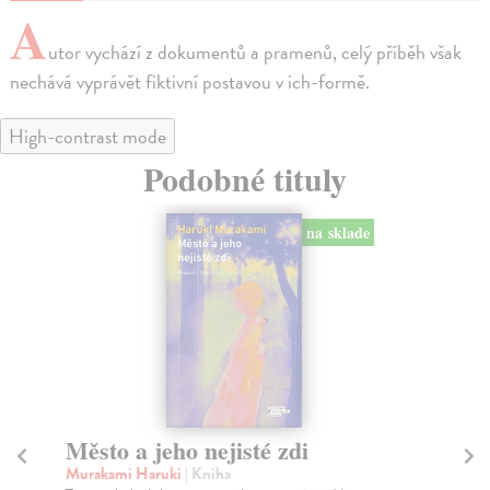
A
utor vychází z dokumentů a pramenů, celý příběh však
nechává vyprávět fiktivní postavou v ich-formě.
High-contrast mode
Podobné tituly
na sklade
Město a jeho nejisté zdi
Da
t
Murakami Haruki
| Kniha