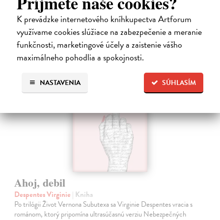
Príjmete naše cookies?
13,71 €
K prevádzke internetového kníhkupectva Artforum
14,90 €
využívame cookies slúžiace na zabezpečenie a meranie
?
funkčnosti, marketingové účely a zaistenie vášho
maximálneho pohodlia a spokojnosti.
na sklade
NASTAVENIA
SÚHLASÍM
Ahoj, debil
Despentes Virginie
| Kniha
Po trilógii Život Vernona Subutexa sa Virginie Despentes vracia s
románom, ktorý pripomína ultrasúčasnú verziu Nebezpečných