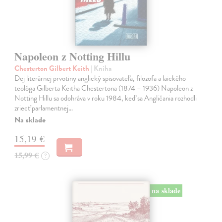
Napoleon z Notting Hillu
Chesterton Gilbert Keith
| Kniha
Dej literárnej prvotiny anglický spisovateľa, filozofa a laického
teológa Gilberta Keitha Chestertona (1874 – 1936) Napoleon z
Notting Hillu sa odohráva v roku 1984, keď sa Angličania rozhodli
zriecť parlamentnej…
Na sklade
15,19 €
15,99 €
?
na sklade