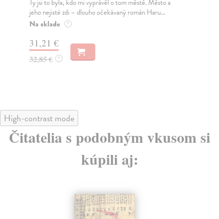
Ty jsi to byla, kdo mi vyprávěl o tom městě. Město a
Sol
jeho nejisté zdi – dlouho očekávaný román Haru...
Oce
žen
Na sklade
?
Na
31,21 €
16
32,85 €
?
17
High-contrast mode
Čitatelia s podobným vkusom si
kúpili aj:
na sklade