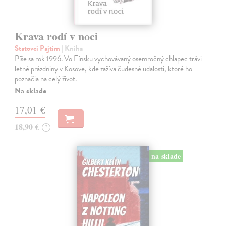
Krava rodí v noci
Statovci Pajtim
| Kniha
Píše sa rok 1996. Vo Fínsku vychovávaný osemročný chlapec trávi
letné prázdniny v Kosove, kde zažíva čudesné udalosti, ktoré ho
poznačia na celý život.
Na sklade
17,01 €
18,90 €
?
na sklade