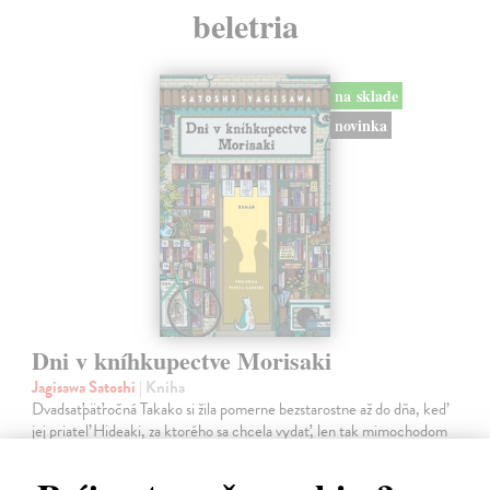
beletria
na sklade
novinka
Dni v kníhkupectve Morisaki
Jagisawa Satoshi
| Kniha
Dvadsaťpäťročná Takako si žila pomerne bezstarostne až do dňa, keď
jej priateľ Hideaki, za ktorého sa chcela vydať, len tak mimochodom
oznámi, že ju podvádza a žení sa s inou. Jej život sa zrazu rúca.
Na sklade