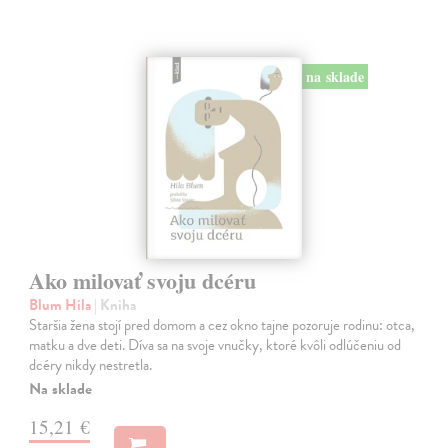
na sklade
Ako milovať svoju dcéru
Blum Hila
| Kniha
Staršia žena stojí pred domom a cez okno tajne pozoruje rodinu: otca,
matku a dve deti. Díva sa na svoje vnučky, ktoré kvôli odlúčeniu od
dcéry nikdy nestretla.
Na sklade
15,21 €