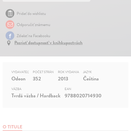
Pridať do wishlistu
Odporučiť známemu
Zdielať na Facebooku
Pozrieť dostupnosť v kníhkupectvách
VYDAVATEĽ
POČET STRÁN
ROK VYDANIA
JAZYK
Odeon
352
2013
Čeština
VÄZBA
EAN
Tvrdá väzba / Hardback
9788020714930
O TITULE