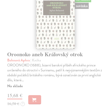
novinka
Oroonoko aneb Královský otrok
Behnová Aphra
| Kniha
OROONOKO (1688), bizarní barokní příběh afrického prince
uvrženého do otroctví v Surinamu, patří k nejvýznamnějším textům z
období počátků britského románu, bývá označován za první anglické
dílo, které…
Na sklade
15,68 €
16,50 €
?