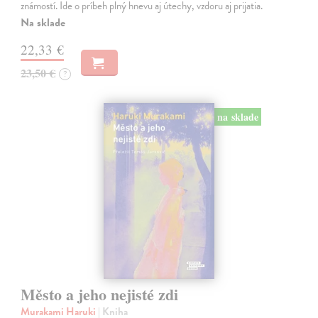
známostí. Ide o príbeh plný hnevu aj útechy, vzdoru aj prijatia.
Na sklade
22,33 €
23,50 €
?
na sklade
Město a jeho nejisté zdi
Murakami Haruki
| Kniha