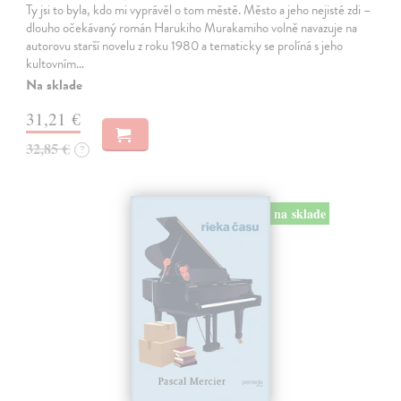
Ty jsi to byla, kdo mi vyprávěl o tom městě. Město a jeho nejisté zdi –
dlouho očekávaný román Harukiho Murakamiho volně navazuje na
autorovu starší novelu z roku 1980 a tematicky se prolíná s jeho
kultovním…
Na sklade
31,21 €
32,85 €
?
na sklade