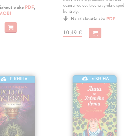
dozoru rodičov trochu vymknú spod
iahnutie ako
PDF
,
kontroly.
MOBI
Na stiahnutie ako
PDF
10,49 €
E-KNIHA
E-KNIHA