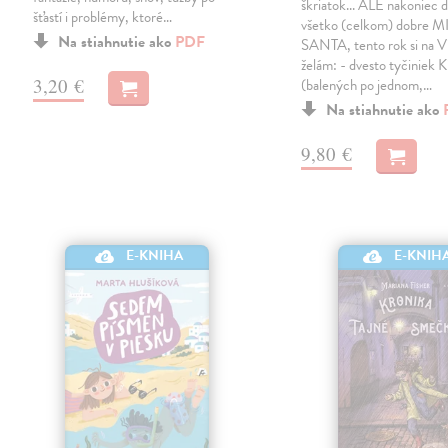
škriatok... ALE nakoniec 
šťastí i problémy, ktoré…
všetko (celkom) dobre M
Na stiahnutie ako
PDF
SANTA, tento rok si na V
želám: - dvesto tyčiniek K
3,20 €
(balených po jednom,…
Na stiahnutie ako
9,80 €
E-KNIHA
E-KNIH