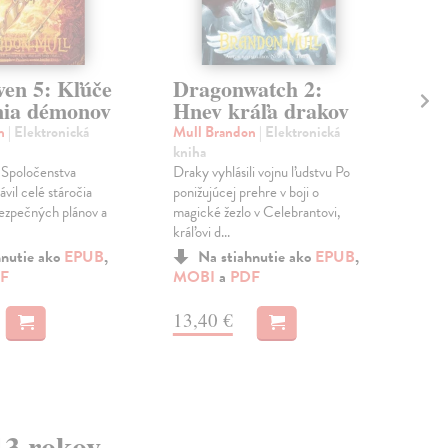
ven 5: Kľúče
Dragonwatch 2:
Al
nia démonov
Hnev kráľa drakov
Rá
sk
on
| Elektronická
Mull Brandon
| Elektronická
kniha
San
 Spoločenstva
Draky vyhlásili vojnu ľudstvu Po
Ele
ávil celé stáročia
ponižujúcej prehre v boji o
Prí
ezpečných plánov a
magické žezlo v Celebrantovi,
sláv
kráľovi d...
Kriš
ospe
hnutie ako
EPUB
,
Na stiahnutie ako
EPUB
,
F
MOBI
a
PDF
MO
13,40 €
9,
13 rokov