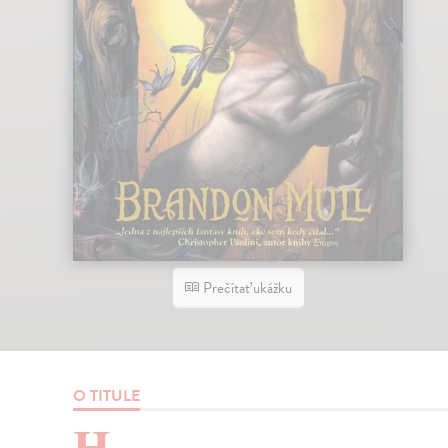
Prečítať ukážku
O TITULE
H