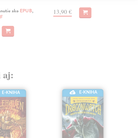
MO
hnutie ako
EPUB
,
13,90 €
F
12
 aj:
E-KNIHA
E-KNIHA