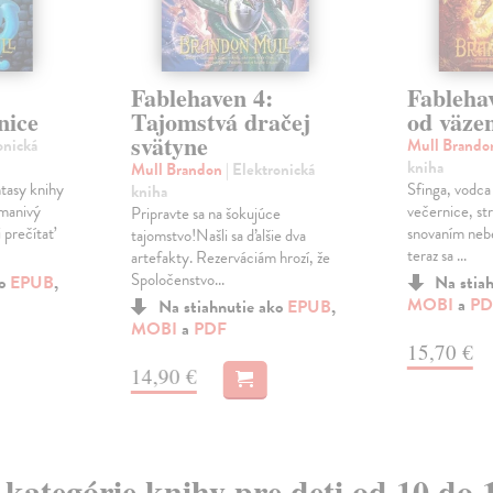
Fablehaven 4:
Fableha
nice
Tajomstvá dračej
od väze
svätyne
onická
Mull Brand
kniha
Mull Brandon
| Elektronická
tasy knihy
Sfinga, vodca
kniha
dmanivý
večernice, str
Pripravte sa na šokujúce
i prečítať
snovaním neb
tajomstvo!Našli sa ďalšie dva
teraz sa ...
artefakty. Rezerváciám hrozí, že
Spoločenstvo...
ko
EPUB
,
Na stia
MOBI
a
PD
Na stiahnutie ako
EPUB
,
MOBI
a
PDF
15,70 €
14,90 €
z kategórie knihy pre deti od 10 do 