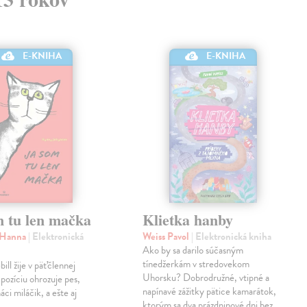
E-KNIHA
E-KNIHA
m tu len mačka
Klietka hanby
 Hanna
| Elektronická
Weiss Pavol
| Elektronická kniha
Ako by sa darilo súčasným
tínedžerkám v stredovekom
ill žije v päťčlennej
Uhorsku? Dobrodružné, vtipné a
 pozíciu ohrozuje pes,
napínavé zážitky pätice kamarátok,
ci miláčik, a ešte aj
ktorým sa dva prázdninové dni bez