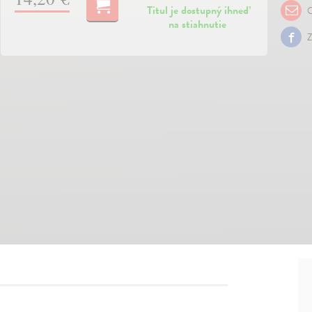
Titul je dostupný ihneď
O
na stiahnutie
Z