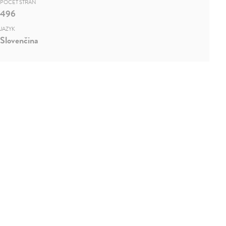
POČET STRÁN
496
JAZYK
Slovenčina