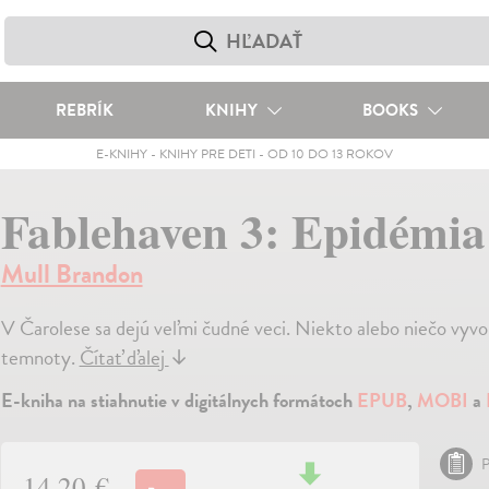
REBRÍK
KNIHY
BOOKS
E-KNIHY
-
KNIHY PRE DETI
-
OD 10 DO 13 ROKOV
Fablehaven 3: Epidémia
Mull Brandon
V Čarolese sa dejú veľmi čudné veci. Niekto alebo niečo vyvol
temnoty.
Čítať ďalej
↓
E-kniha na stiahnutie v digitálnych formátoch
EPUB
,
MOBI
a
P
14,20 €