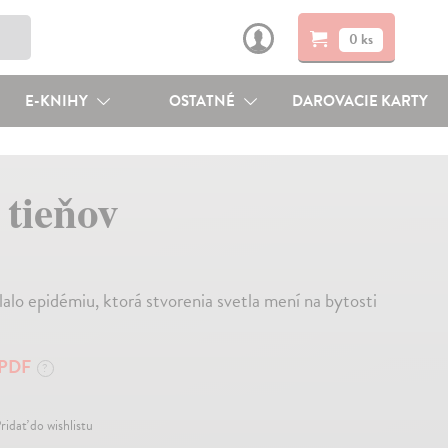
0 ks
E-KNIHY
OSTATNÉ
DAROVACIE KARTY
 tieňov
alo epidémiu, ktorá stvorenia svetla mení na bytosti
PDF
?
ridať do wishlistu