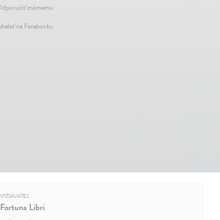
dporučiť známemu
dielať na Facebooku
VYDAVATEĽ
Fortuna Libri