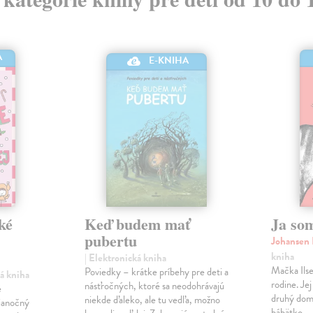
A
E-KNIHA
ké
Keď budem mať
Ja so
pubertu
Johansen
kniha
| Elektronická kniha
Mačka Ilseb
Poviedky – krátke príbehy pre deti a
ká kniha
rodine. Jej
násťročných, ktoré sa neodohrávajú
é
druhý domá
niekde ďaleko, ale tu vedľa, možno
ianočný
bábätko.