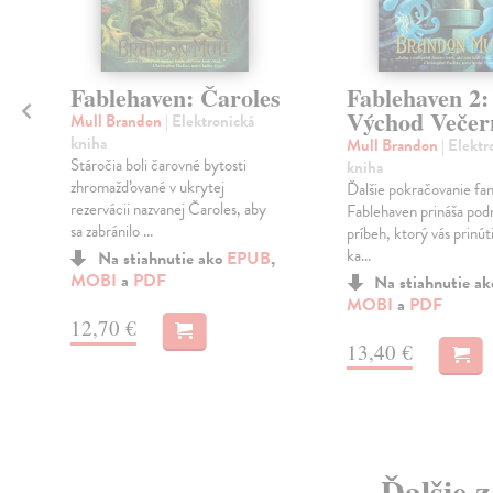
Fablehaven: Čaroles
Fablehaven 2:
Východ Večer
Mull Brandon
| Elektronická
kniha
Mull Brandon
| Elektr
Stáročia boli čarovné bytosti
kniha
zhromažďované v ukrytej
Ďalšie pokračovanie fan
rezervácii nazvanej Čaroles, aby
Fablehaven prináša po
sa zabránilo ...
príbeh, ktorý vás prinút
ka...
Na stiahnutie ako
EPUB
,
MOBI
a
PDF
Na stiahnutie a
MOBI
a
PDF
12,70 €
13,40 €
Ďalšie 