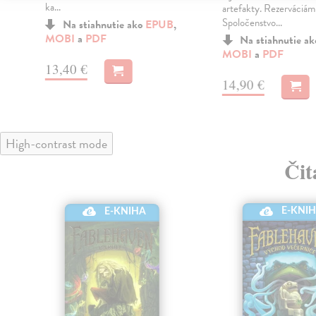
ka...
artefakty. Rezerváciám 
Spoločenstvo...
Na stiahnutie ako
EPUB
,
MOBI
a
PDF
Na stiahnutie a
MOBI
a
PDF
13,40 €
14,90 €
High-contrast mode
Čit
E-KNI
E-KNIHA