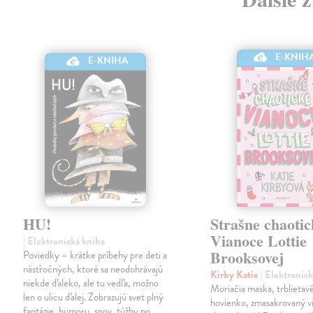
E-KNIH
E-KNIHA
HU!
Strašne chaotic
Vianoce Lottie
| Elektronická kniha
Brooksovej
Poviedky – krátke príbehy pre deti a
násťročných, ktoré sa neodohrávajú
Kirby Katie
| Elektronic
niekde ďaleko, ale tu vedľa, možno
Moriačia maska, trblietav
len o ulicu ďalej. Zobrazujú svet plný
hovienko, zmasakrovaný v
fantázie, humoru, snov, túžby po