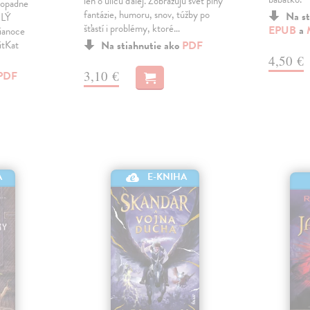
len o ulicu ďalej. Zobrazujú svet plný
dopadne
fantázie, humoru, snov, túžby po
Na st
ILÝ
šťastí i problémy, ktoré…
EPUB
a
ianoce
itKat
Na stiahnutie ako
PDF
4,50 €
3,10 €
PDF
A
E-KNIHA