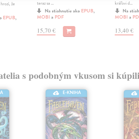
teraz sa ...
kráľovi d...
hrozí, že
Na stiahnutie ako
EPUB
,
Na stia
MOBI
a
PDF
MOBI
a
PD
ko
EPUB
,
15,70 €
13,40 €
atelia s podobným vkusom si kúpili
HA
E-KNIHA