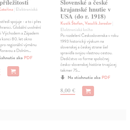
říležitosti
Slovenské a české
krajanské hnutie v
Kateřina
| Elektronická
USA (do r. 1918)
středí spojuje - a to i přes
Kucík Štefan, Vaculík Jaroslav
|
hranici. Globální uvolnění
Elektronická kniha
zi Východem a Západem
Po rozdelení Československa v roku
a konci 80. let okno
1993 historický výskum na
ti pro regionální výměnu
slovenskej a českej strane šiel
í Moravou a Dolním…
spravidla svojou vlastnou cestou.
iahnutie ako
PDF
Dedičstvo vo forme spoločnej
česko-slovenskej histórie trvajúcej
€
takmer 75…
Na stiahnutie ako
PDF
8,00 €