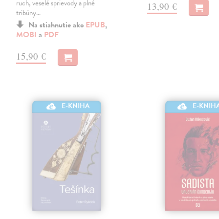
ruch, veselé sprievody a plné
13,90 €
tribúny…
Na stiahnutie ako
EPUB
,
MOBI
a
PDF
15,90 €
E-KNIHA
E-KNIH