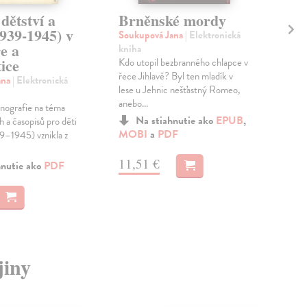
dětství a
Brněnské mordy
Že
939-1945) v
Soukupová Jana
| Elektronická
Koč
ře a
kniha
kni
tice
Kdo utopil bezbranného chlapce v
Čes
řece Jihlavě? Byl ten mladík v
nava
ana
| Elektronická
lese u Jehnic nešťastný Romeo,
na 
anebo...
akti
nografie na téma
Na stiahnutie ako
EPUB
,
 a časopisů pro děti
MOBI
a
PDF
9–1945) vznikla z
12
11,51 €
hnutie ako
PDF
jiny