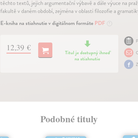
těchto textů, jejich argumentační výbavě a dále výuce na praž
fakultě v daném období, zejména v oblasti filozofie a gramatik
E-kniha na stiahnutie v digitálnom formáte
PDF
?
P
12,39 €
Titul je dostupný ihneď
O
na stiahnutie
Z
Podobné tituly