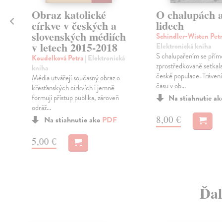
Obraz katolické
O chalupách 
církve v českých a
lidech
slovenských médiích
Schindler-Wisten Pet
v letech 2015-2018
Elektronická kniha
S chalupařením se přím
Koudelková Petra
| Elektronická
zprostředkovaně setkala
kniha
české populace. Tráven
Média utvářejí současný obraz o
času v ob...
křesťanských církvích i jemně
formují přístup publika, zároveň
Na stiahnutie a
odráž...
8,00 €
Na stiahnutie ako
PDF
5,00 €
Ďal