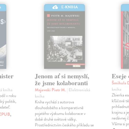
A
E-KNIHA
ister
Jenom ať si nemyslí,
Eseje 
že jsme kolaboranti
Šmihula 
kniha
ká kniha
Majewski Piotr M.
| Elektronická
Zbierka es
dil v roku
kniha
kľúčové t
ký politik,
Kniha vychází z autorova
prihliadnu
adateľ.
dlouhodobého a komparativně
krajinu a j
pojatého výzkumu kolaborace v
EPUB
,
nedávnej či
době druhé světové války.
Všíma si p
Prostřednictvím českého příkladu se