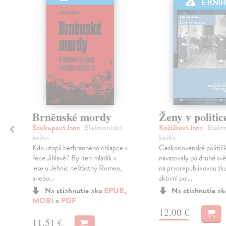
E-KNI
Brněnské mordy
Ženy v politic
Soukupová Jana
| Elektronická
Kočišková Jana
| Elekt
kniha
kniha
Kdo utopil bezbranného chlapce v
Československé politič
řece Jihlavě? Byl ten mladík v
navazovaly po druhé svě
lese u Jehnic nešťastný Romeo,
na prvorepublikovou zk
anebo...
aktivní pol...
Na stiahnutie ako
EPUB
,
Na stiahnutie a
MOBI
a
PDF
12,00 €
11,51 €