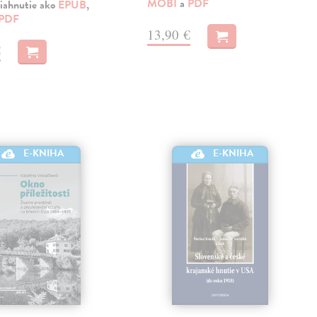
MOBI
a
PDF
iahnutie ako
EPUB
,
PDF
13,90 €
€
E-KNIHA
E-KNIHA