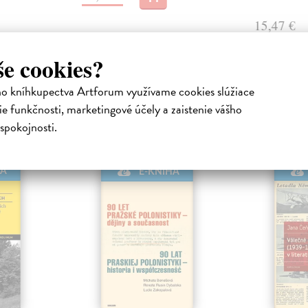
15,47 €
še cookies?
ho kníhkupectva Artforum využívame cookies slúžiace
e funkčnosti, marketingové účely a zaistenie vášho
atelia s podobným vkusom si kúpili
spokojnosti.
HA
E-KNIHA