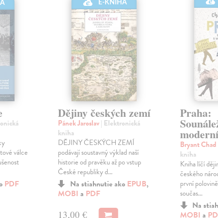
E-KNIHA
HA
e
Dějiny českých zemí
Praha:
Sounálež
ronická
Pánek Jaroslav
| Elektronická
modern
kniha
ky
DĚJINY ČESKÝCH ZEMÍ
Bryant Chad
tové válce
podávají soustavný výklad naší
kniha
ušenost
historie od pravěku až po vstup
Kniha líčí děj
České republiky d...
českého národ
ko
PDF
Na stiahnutie ako
EPUB
,
první polovině 
MOBI
a
PDF
součas...
Na stia
13,00 €
MOBI
a
PD