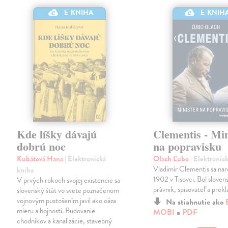
E-KNIH
E-KNIHA
Kde líšky dávajú
Clementis - Min
dobrú noc
na popravisku
Kubátová Hana
| Elektronická
Olach Ľubo
| Elektronic
Vladimír Clementis sa naro
kniha
1902 v Tisovci. Bol slovens
V prvých rokoch svojej existencie sa
právnik, spisovateľ a prekl
slovenský štát vo svete poznačenom
vojnovým pustošením javil ako oáza
Na stiahnutie ako
mieru a hojnosti. Budovanie
MOBI
a
PDF
chodníkov a kanalizácie, stavebný