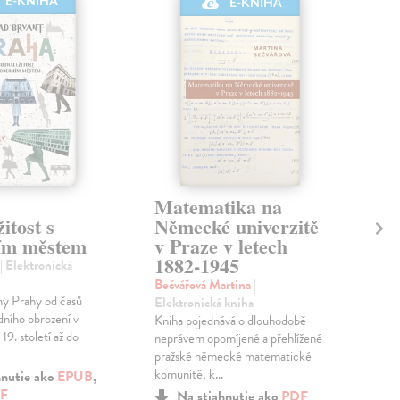
E-KNIHA
E-KNIHA
Matematika na
Sm
itost s
Německé univerzitě
zm
ím městem
v Praze v letech
ná
1882-1945
| Elektronická
Nek
kni
Bečvářová Martina
|
iny Prahy od časů
Slav
Elektronická kniha
ního obrození v
krys
Kniha pojednává o dlouhodobě
19. století až do
náro
neprávem opomíjené a přehlížené
přít
pražské německé matematické
komunitě, k...
hnutie ako
EPUB
,
F
Na stiahnutie ako
PDF