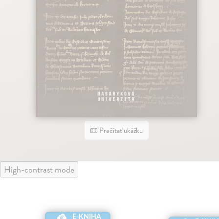
Prečítať ukážku
High-contrast mode
E-KNIHA