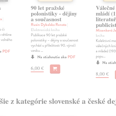
a
90 let pražské
Válečné 
polonistiky - dějiny
mládí (1
a současnost
literatu
ra
|
publicis
Rusin Dybalska Renata
|
o či
Elektronická kniha
Micenková J
 většina
Publikace 90 let pražské
kniha
í volného
polonistiky – dějiny a současnost
Kolektivní mo
vychází u příležitosti 90. výročí
válečných knih
vzniku ...
ko
PDF
a mládež (193
popu...
Na stiahnutie ako
PDF
Na stia
6,00 €
8,00 €
šie z kategórie slovenské a české de