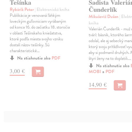
Tešínka
Sadista Valeriá
Čunderlík
Rybárik Peter
| Elektronická kniha
Publikácia je venovaná ľahkým
Mikušovič Dušan
| Elekt
loveckým guľovniciam vyrábaným
kniha
od konca 16. do začiatku 18. storočia
Valerián Čunderlík - muž
v oblasti Tešínskeho kniežatstva,
tvárí: básnik, ktorého ša
ktoré podľa miesta svojho vzniku
odolal, ale aj sebecký man
dostali názov tešínky. Sú
ktorý svoju príťažlivosť vyu
charakteristické…
aby si podmanil druhých.
Na stiahnutie ako
PDF
štyri ženy na to doplatili.…
Na stiahnutie ako
3,00 €
MOBI
a
PDF
14,90 €