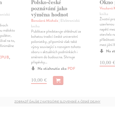
n
Polsko-české
Okno p
poznávání jako
Vnuková 
výměna hodnot
kniha
ronická
Životní pro
Benešová Michala
| Elektronická
uzavřenou 
 dvoch
kniha
napětí me
rmu málokto
Publikace představuje ohlédnutí za
otevřelo n
ipulátor,
bohatou tradicí české univerzitní
příležitos
žíval na to,
polonistiky, připomíná však také
mezi jižn
 Minimálne
výzvy související s rozvojem tohoto
Na st
oboru v aktuálních podmínkách i
EPUB
,
směrem do budoucna. Shrnuje
10,00 
příspěvky…
Na stiahnutie ako
PDF
10,00 €
ZOBRAZIŤ ĎALŠIE Z KATEGÓRIE SLOVENSKÉ A ČESKÉ DEJINY