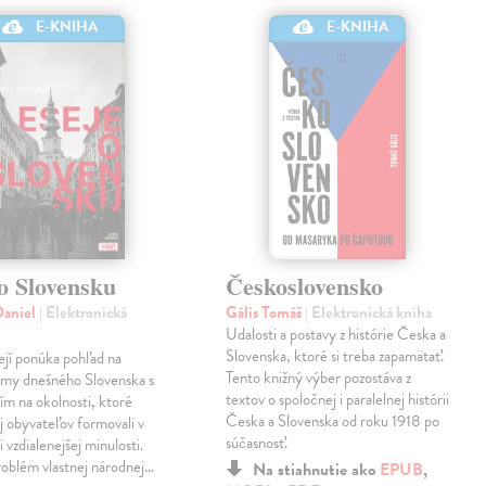
E-KNIHA
E-KNIHA
o Slovensku
Československo
Daniel
| Elektronická
Gális Tomáš
| Elektronická kniha
Udalosti a postavy z histórie Česka a
Slovenska, ktoré si treba zapamätať.
ejí ponúka pohľad na
Tento knižný výber pozostáva z
émy dnešného Slovenska s
textov o spoločnej i paralelnej histórii
tím na okolnosti, ktoré
Česka a Slovenska od roku 1918 po
ej obyvateľov formovali v
súčasnosť.
 vzdialenejšej minulosti.
roblém vlastnej národnej…
Na stiahnutie ako
EPUB
,