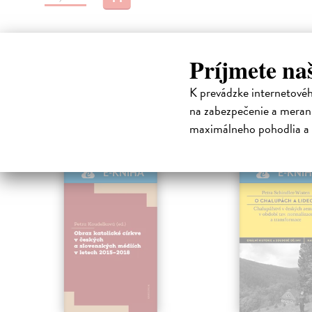
Príjmete na
K prevádzke internetové
High-contrast mode
na zabezpečenie a merani
Čit
maximálneho pohodlia a 
klade
E-KNIHA
E-KNI