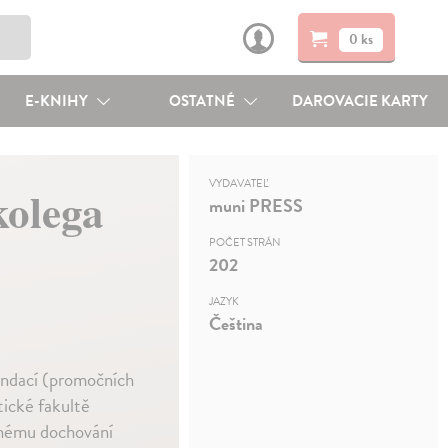
0 ks
E-KNIHY
OSTATNÉ
DAROVACIE KARTY
VYDAVATEĽ
kolega
muni PRESS
POČET STRÁN
202
JAZYK
Čeština
ndací (promočních
tické fakultě
snému dochování