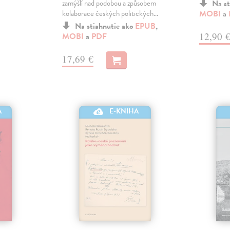
zamýšlí nad podobou a způsobem
Na st
kolaborace českých politických…
MOBI
a
Na stiahnutie ako
EPUB
,
12,90 
MOBI
a
PDF
17,69 €
E-KNIHA
A