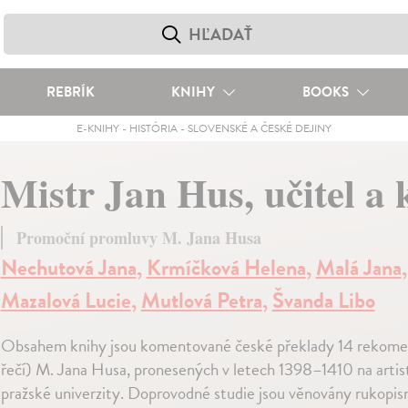
REBRÍK
KNIHY
BOOKS
E-KNIHY
-
HISTÓRIA
-
SLOVENSKÉ A ČESKÉ DEJINY
Mistr Jan Hus, učitel a 
Promoční promluvy M. Jana Husa
Nechutová Jana
,
Krmíčková Helena
,
Malá Jana
,
Mazalová Lucie
,
Mutlová Petra
,
Švanda Libo
Obsahem knihy jsou komentované české překlady 14 rekome
řečí) M. Jana Husa, pronesených v letech 1398–1410 na artis
pražské univerzity. Doprovodné studie jsou věnovány rukopi