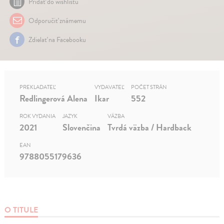
Pridať do wishlistu
Odporučiť známemu
Zdielať na Facebooku
PREKLADATEĽ
VYDAVATEĽ
POČET STRÁN
Redlingerová Alena
Ikar
552
ROK VYDANIA
JAZYK
VÄZBA
2021
Slovenčina
Tvrdá väzba / Hardback
EAN
9788055179636
O TITULE