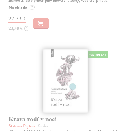
známostí. Ide o príbeh plný hnevu aj útechy, vzdoru aj prijatia.
Na sklade
?
22,33 €
23,50 €
?
na sklade
Krava rodí v noci
Statovci Pajtim
| Kniha