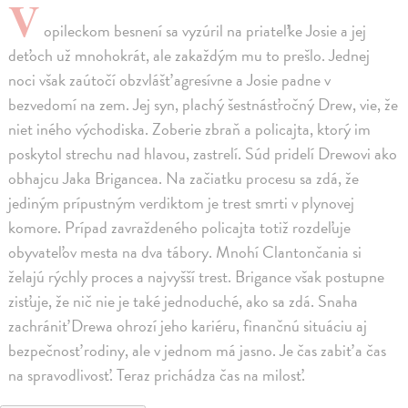
V
opileckom besnení sa vyzúril na priateľke Josie a jej
deťoch už mnohokrát, ale zakaždým mu to prešlo. Jednej
noci však zaútočí obzvlášť agresívne a Josie padne v
bezvedomí na zem. Jej syn, plachý šestnásťročný Drew, vie, že
niet iného východiska. Zoberie zbraň a policajta, ktorý im
poskytol strechu nad hlavou, zastrelí. Súd pridelí Drewovi ako
obhajcu Jaka Brigancea. Na začiatku procesu sa zdá, že
jediným prípustným verdiktom je trest smrti v plynovej
komore. Prípad zavraždeného policajta totiž rozdeľuje
obyvateľov mesta na dva tábory. Mnohí Clantončania si
želajú rýchly proces a najvyšší trest. Brigance však postupne
zisťuje, že nič nie je také jednoduché, ako sa zdá. Snaha
zachrániť Drewa ohrozí jeho kariéru, finančnú situáciu aj
bezpečnosť rodiny, ale v jednom má jasno. Je čas zabiť a čas
na spravodlivosť. Teraz prichádza čas na milosť.