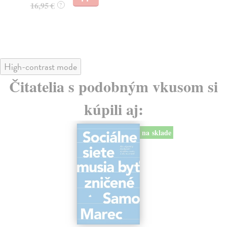
16,95 €
?
24
High-contrast mode
Čitatelia s podobným vkusom si
kúpili aj:
na sklade