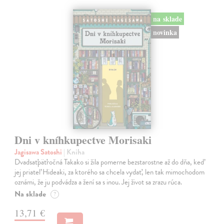
na sklade
novinka
Dni v kníhkupectve Morisaki
Jagisawa Satoshi
| Kniha
Dvadsaťpäťročná Takako si žila pomerne bezstarostne až do dňa, keď
jej priateľ Hideaki, za ktorého sa chcela vydať, len tak mimochodom
oznámi, že ju podvádza a žení sa s inou. Jej život sa zrazu rúca.
Na sklade
?
13,71 €