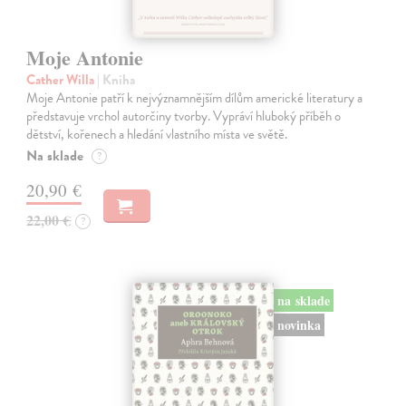
Moje Antonie
Cather Willa
| Kniha
Moje Antonie patří k nejvýznamnějším dílům americké literatury a
představuje vrchol autorčiny tvorby. Vypráví hluboký příběh o
dětství, kořenech a hledání vlastního místa ve světě.
Na sklade
?
20,90 €
22,00 €
?
na sklade
novinka