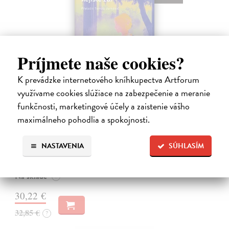
Príjmete naše cookies?
K prevádzke internetového kníhkupectva Artforum
využívame cookies slúžiace na zabezpečenie a meranie
funkčnosti, marketingové účely a zaistenie vášho
Město a jeho nejisté zdi
maximálneho pohodlia a spokojnosti.
Murakami Haruki
| Kniha
Ty jsi to byla, kdo mi vyprávěl o tom městě. Město a jeho nejisté zdi –
dlouho očekávaný román Harukiho Murakamiho volně navazuje na
NASTAVENIA
SÚHLASÍM
autorovu starší novelu z roku 1980 a tematicky se prolíná s jeho
kultovním…
Na sklade
?
30,22 €
32,85 €
?