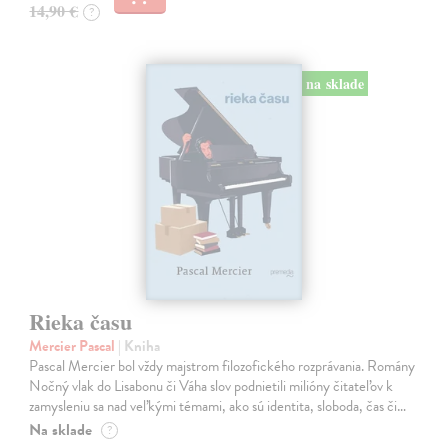
14,90 €
?
na sklade
Rieka času
Mercier Pascal
| Kniha
Pascal Mercier bol vždy majstrom filozofického rozprávania. Romány
Nočný vlak do Lisabonu či Váha slov podnietili milióny čitateľov k
zamysleniu sa nad veľkými témami, ako sú identita, sloboda, čas či…
Na sklade
?