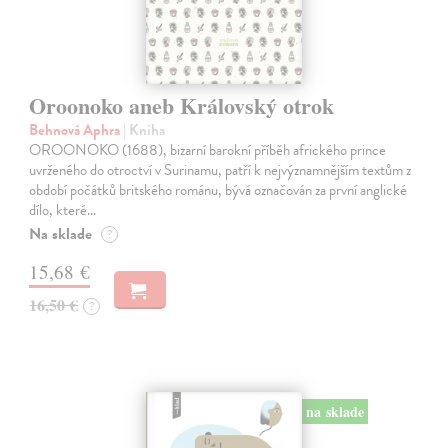
Oroonoko aneb Královský otrok
Behnová Aphra
| Kniha
OROONOKO (1688), bizarní barokní příběh afrického prince
uvrženého do otroctví v Surinamu, patří k nejvýznamnějším textům z
období počátků britského románu, bývá označován za první anglické
dílo, které…
Na sklade
?
15,68 €
16,50 €
?
na sklade