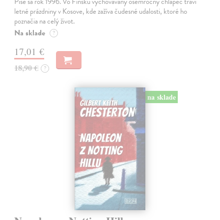
Píše sa rok 1996. Vo Fínsku vychovávaný osemročný chlapec trávi
letné prázdniny v Kosove, kde zažíva čudesné udalosti, ktoré ho
poznačia na celý život.
Na sklade
?
17,01 €
18,90 €
?
na sklade