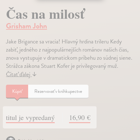
Čas na milosť
Grisham John
Jake Brigance sa vracia! Hlavný hrdina trileru Kedy
zabiť, jedného z najpopulárnejších románov našich čias,
znova vystupuje v dramatickom príbehu zo súdnej siene.
Strážca zákona Stuart Kofer je privilegovaný muž.
Čítať ďalej
↓
Kúpiť
Rezervovať v kníhkupectve
titul je vypredaný
16,90 €