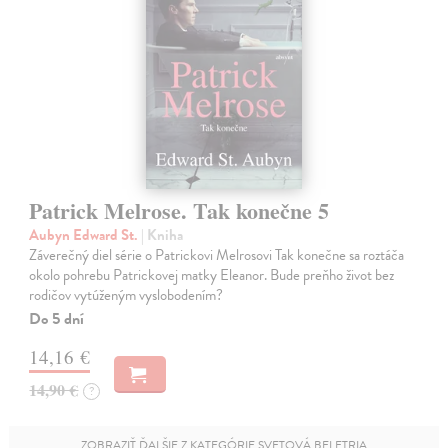
Patrick Melrose. Tak konečne 5
Aubyn Edward St.
| Kniha
Záverečný diel série o Patrickovi Melrosovi Tak konečne sa roztáča
okolo pohrebu Patrickovej matky Eleanor. Bude preňho život bez
rodičov vytúženým vyslobodením?
Do 5 dní
14,16 €
14,90 €
?
ZOBRAZIŤ ĎALŠIE Z KATEGÓRIE SVETOVÁ BELETRIA