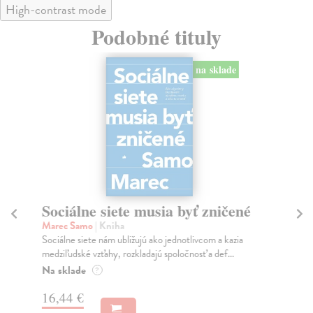
High-contrast mode
Podobné tituly
na sklade
Sociálne siete musia byť zničené
S
K
Marec Samo
| Kniha
Sociálne siete nám ubližujú ako jednotlivcom a kazia
Mik
medziľudské vzťahy, rozkladajú spoločnosť a def...
Mon
o k
Na sklade
?
Na
16,44 €
23