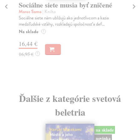
Sociálne siete musia byť zničené
S
K
Marec Samo
| Kniha
Sociálne siete nám ubližujú ako jednotlivcom a kazia
Mik
medziľudské vzťahy, rozkladajú spoločnosť a def...
Mon
o k
Na sklade
?
Na
16,44 €
23
16,95 €
?
24
Ďalšie z kategórie svetová
beletria
na sklade
novinka