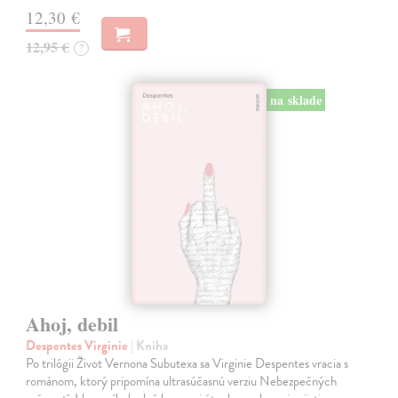
12,30 €
12,95 €
?
na sklade
Ahoj, debil
Despentes Virginie
| Kniha
Po trilógii Život Vernona Subutexa sa Virginie Despentes vracia s
románom, ktorý pripomína ultrasúčasnú verziu Nebezpečných