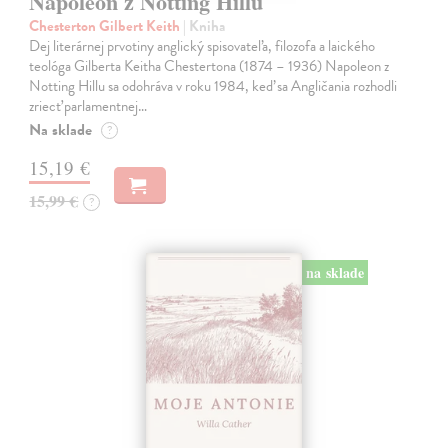
Napoleon z Notting Hillu
Chesterton Gilbert Keith
| Kniha
Dej literárnej prvotiny anglický spisovateľa, filozofa a laického
teológa Gilberta Keitha Chestertona (1874 – 1936) Napoleon z
Notting Hillu sa odohráva v roku 1984, keď sa Angličania rozhodli
zriecť parlamentnej…
Na sklade
?
15,19 €
15,99 €
?
na sklade