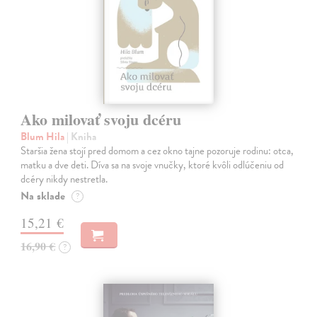
Ako milovať svoju dcéru
Blum Hila
| Kniha
Staršia žena stojí pred domom a cez okno tajne pozoruje rodinu: otca,
matku a dve deti. Díva sa na svoje vnučky, ktoré kvôli odlúčeniu od
dcéry nikdy nestretla.
Na sklade
?
15,21 €
16,90 €
?