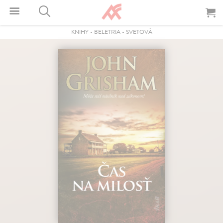
KNIHY
-
BELETRIA
-
SVETOVÁ