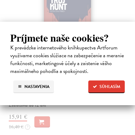
Príjmete naše cookies?
K prevádzke internetového kníhkupectva Artforum
využívame cookies slúžiace na zabezpečenie a meranie
funkčnosti, marketingové účely a zaistenie vášho
Tramwaj na Sachsenberg
maximálneho pohodlia a spokojnosti.
Sagitarius Petr
| Kniha
Tramwaj Cafe je kavárna v polském Těšíně a zároveň místo, kde se
sbíhají všechny nitky související s dalším brutálním zločinem, který
NASTAVENIA
SÚHLASÍM
musí vyřešit Roman Saran, major ostravské kriminálky, a jeho tým.
Jak…
Zasielame do 12 dní
15,91 €
16,40 €
?