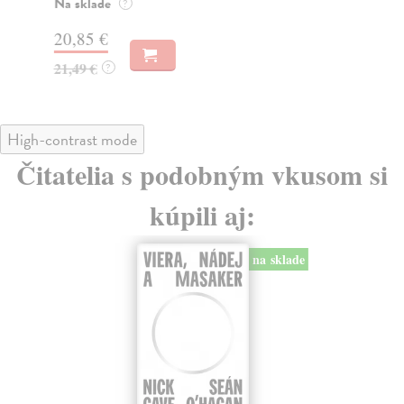
Na sklade
Za
?
20,85 €
20
21,49 €
20
?
High-contrast mode
Čitatelia s podobným vkusom si
kúpili aj:
na sklade