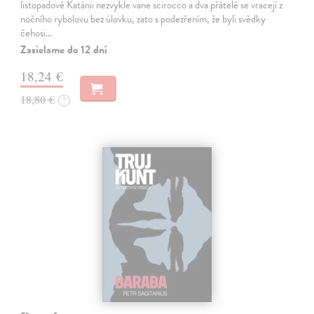
listopadové Katánii nezvykle vane scirocco a dva přátelé se vracejí z
nočního rybolovu bez úlovku, zato s podezřením, že byli svědky
čehosi…
Zasielame do 12 dní
18,24 €
18,80 €
?