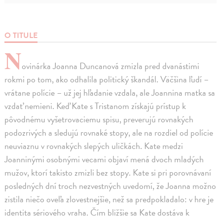
O TITULE
N
ovinárka Joanna Duncanová zmizla pred dvanástimi
rokmi po tom, ako odhalila politický škandál. Väčšina ľudí –
vrátane polície – už jej hľadanie vzdala, ale Joannina matka sa
vzdať nemieni. Keď Kate s Tristanom získajú prístup k
pôvodnému vyšetrovaciemu spisu, preverujú rovnakých
podozrivých a sledujú rovnaké stopy, ale na rozdiel od polície
neuviaznu v rovnakých slepých uličkách. Kate medzi
Joanninými osobnými vecami objaví mená dvoch mladých
mužov, ktorí takisto zmizli bez stopy. Kate si pri porovnávaní
posledných dní troch nezvestných uvedomí, že Joanna možno
zistila niečo oveľa zlovestnejšie, než sa predpokladalo: v hre je
identita sériového vraha. Čím bližšie sa Kate dostáva k