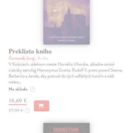
Prekliata kniha
Červenák Juraj
| Kniha
V Košiciach, sídelnom meste Horného Uhorska, záhadne zmizol
cisársky astrológ Hieronymus Scotta. Rudolf II. preto poveril Steina,
Barbariča a Jaroša, aby putovali do tých odľahlých končín a našli
nielen…
Na sklade
?
16,69 €
17,95 €
?