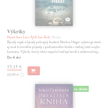
Výkriky
Horst Jorn Lier, Fjell Jan-Erik
| Kniha
Bývalý vojak a bývalý policajný študent Markus Heger vyšetruje staré
aj nové kriminálne prípady z podcastového štúdia v zadnej časti svojho
karavanu. Výkrik, ktorý nikto nepočul mal byť seriál o sedemročnej…
Do 4 dní
15,15 €
15,95 €
?
na sklade