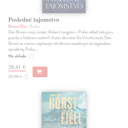
Posledné tajomstvo
Brown Dan
| Kniha
Dan Brown nový román: Robert Langdon v Prahe odhalí šokujúcu
pravdu o ľudskom vedomí! Autor slávneho Da Vinciho kódu Dan
Brown sa vracia s napínavým thrillerom zasadeným do legendami
opradenej Prahy.…
Na sklade
?
28,41 €
29,90 €
?