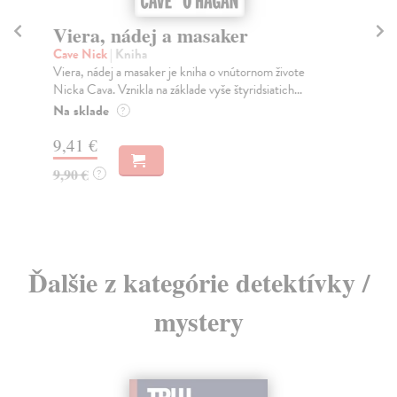
Viera, nádej a masaker
S
Cave Nick
| Kniha
Ko
Viera, nádej a masaker je kniha o vnútornom živote
Boh
Nicka Cava. Vznikla na základe vyše štyridsiatich...
ríš
Na sklade
Na
?
9,41 €
27
9,90 €
29
?
Ďalšie z kategórie detektívky /
mystery