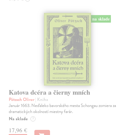
na sklade
Katova dcéra a čierny mních
Pötzsch Oliver
| Kniha
Január 1663. Neďaleko bavorského mesta Schongau zomiera za
dramatických okolností miestny farár.
Na sklade
?
17,96 €