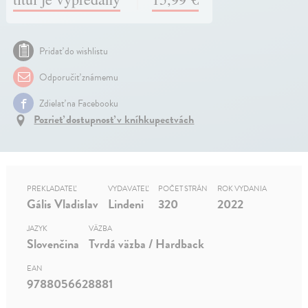
Pridať do wishlistu
Odporučiť známemu
Zdielať na Facebooku
Pozrieť dostupnosť v kníhkupectvách
PREKLADATEĽ
VYDAVATEĽ
POČET STRÁN
ROK VYDANIA
Gális Vladislav
Lindeni
320
2022
JAZYK
VÄZBA
Slovenčina
Tvrdá väzba / Hardback
EAN
9788056628881