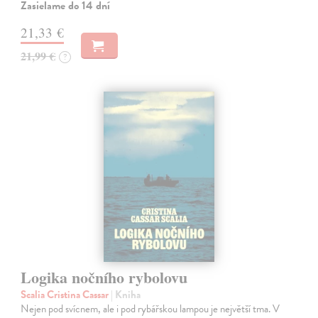
Zasielame do 14 dní
21,33 €
21,99 €
?
Logika nočního rybolovu
Scalia Cristina Cassar
| Kniha
Nejen pod svícnem, ale i pod rybářskou lampou je největší tma. V