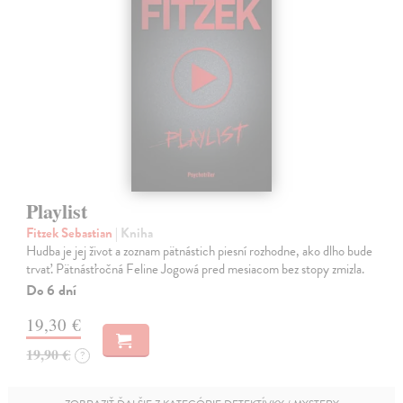
Playlist
Fitzek Sebastian
| Kniha
Hudba je jej život a zoznam pätnástich piesní rozhodne, ako dlho bude
trvať. Pätnásťročná Feline Jogowá pred mesiacom bez stopy zmizla.
Do 6 dní
19,30 €
19,90 €
?