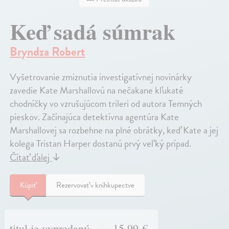
Keď sadá súmrak
Bryndza Robert
Vyšetrovanie zmiznutia investigatívnej novinárky
zavedie Kate Marshallovú na nečakane kľukaté
chodníčky vo vzrušujúcom trileri od autora Temných
pieskov. Začínajúca detektívna agentúra Kate
Marshallovej sa rozbehne na plné obrátky, keď Kate a jej
kolega Tristan Harper dostanú prvý veľký prípad.
Čítať ďalej
↓
Kúpiť
Rezervovať v kníhkupectve
titul je vypredaný
15,99 €