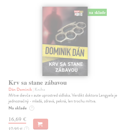
na sklade
Krv sa stane zábavou
Dán Dominik
| Kniha
Mŕtve dievča v aute uprostred sídliska. Verdikt doktora Lengyela je
jednoznačný - mladá, zdravá, pekná, len trochu mŕtva.
Na sklade
?
16,69 €
17,95 €
?