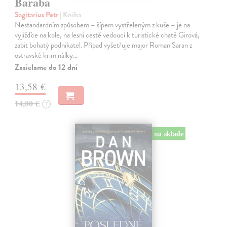
Baraba
Sagitarius Petr
| Kniha
Nestandardním způsobem – šípem vystřeleným z kuše – je na
vyjížďce na kole, na lesní cestě vedoucí k turistické chatě Girová,
zabit bohatý podnikatel. Případ vyšetřuje major Roman Saran z
ostravské kriminálky…
Zasielame do 12 dní
13,58 €
14,00 €
?
na sklade