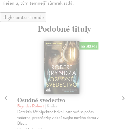
riešeniu, tým temnejší súmrak sadá.
High-contrast mode
Podobné tituly
na sklade
Osudné svedectvo
K
Bryndza Robert
| Kniha
Br
Detektív šéfinšpektor Erika Fosterová sa počas
Pre
večernej prechádzky v okolí svojho nového domu v
vyc
Blac...
vyri