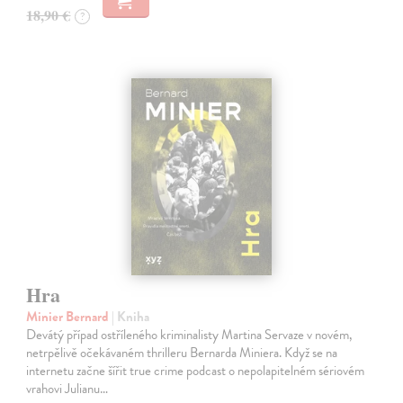
18,90 €
?
Hra
Minier Bernard
| Kniha
Devátý případ ostříleného kriminalisty Martina Servaze v novém,
netrpělivě očekávaném thrilleru Bernarda Miniera. Když se na
internetu začne šířit true crime podcast o nepolapitelném sériovém
vrahovi Julianu…