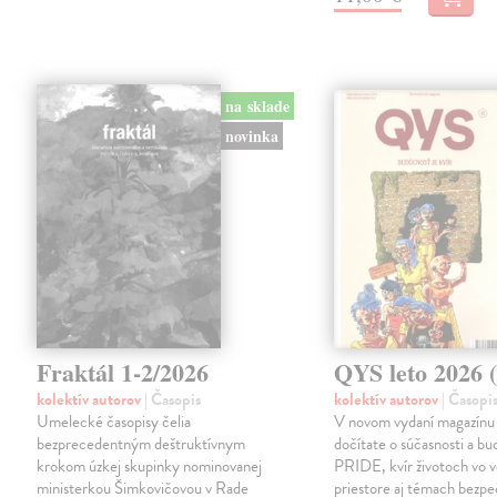
na sklade
novinka
Fraktál 1-2/2026
QYS leto 2026 (
kolektív autorov
| Časopis
kolektív autorov
| Časopi
Umelecké časopisy čelia
V novom vydaní magazínu
bezprecedentným deštruktívnym
dočítate o súčasnosti a bu
krokom úzkej skupinky nominovanej
PRIDE, kvír životoch vo 
ministerkou Šimkovičovou v Rade
priestore aj témach bezpe