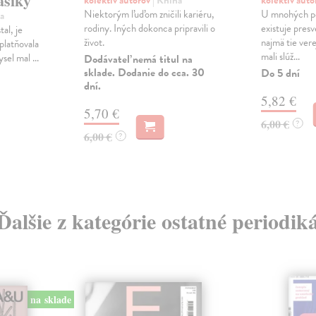
asiky
kolektív autorov
| Kniha
kolektív aut
Niektorým ľuďom zničili kariéru,
U mnohých po
a
rodiny. Iných dokonca pripravili o
existuje pres
al, je
život.
najmä tie ver
platňovala
mali slúž...
sel mal ...
Dodávateľ nemá titul na
sklade. Dodanie do cca. 30
Do 5 dní
dní.
5,82 €
5,70 €
6,00 €
?
6,00 €
?
Ďalšie z kategórie ostatné periodik
na sklade