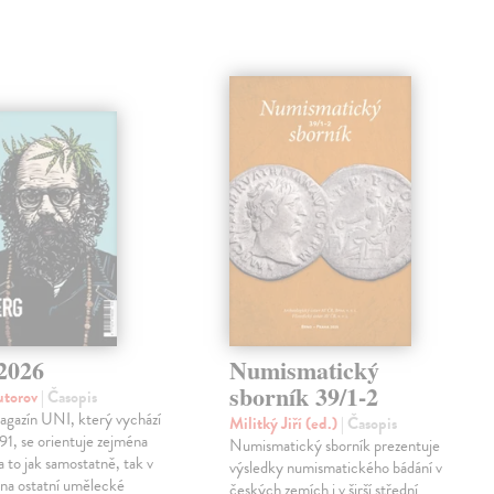
/2026
Numismatický
sborník 39/1-2
autorov
| Časopis
agazín UNI, který vychází
Militký Jiří (ed.)
| Časopis
91, se orientuje zejména
Numismatický sborník prezentuje
a to jak samostatně, tak v
výsledky numismatického bádání v
 na ostatní umělecké
českých zemích i v širší střední