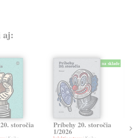
 aj:
na sklade
20. storočia
Príbehy 20. storočia
Pr
1/2026
3/