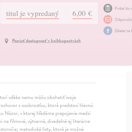
Pridať do w
titul je vypredaný
6,00 €
Odporuči
Zdielať na
Pozrieť dostupnosť v kníhkupectvách
ktorí vďaka nemu môžu obohatiť svoje
rozhovor s osobnosťou, ktorá predstaví hlavnú
riku Názor, v ktorej hľadáme prepojenie medzi
 na filmové, výtvarné, divadelné aj literárne
toročia; metodické listy, ktoré je možné