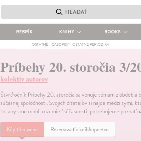
REBRÍK
KNIHY
BOOKS
OSTATNÉ
-
ČASOPISY
-
OSTATNÉ PERIODIKÁ
Príbehy 20. storočia 3/
kolektív autorov
Štvrťročník Príbehy 20. storočia sa venuje témam z obdobia b
súčasnej spoločnosti. Svojich čitateľov si nájde medzi tými, kto
to, aby sme mohli rozumieť súčasnosti, potrebujeme poznať n
Kúpiť
na webe
Rezervovať v kníhkupectve