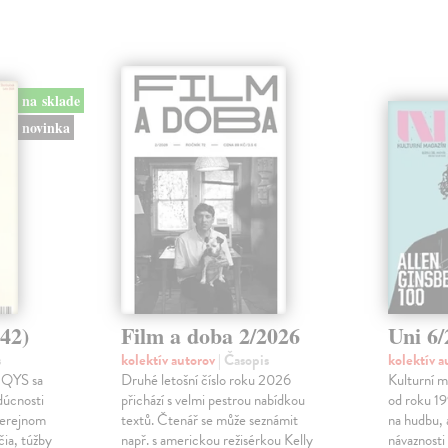
na sklade
novinka
42)
Film a doba 2/2026
Uni 6
s
kolektív autorov
| Časopis
kolektív 
 QYS sa
Druhé letošní číslo roku 2026
Kulturní m
dúcnosti
přichází s velmi pestrou nabídkou
od roku 19
verejnom
textů. Čtenář se může seznámit
na hudbu, 
čia, túžby
např. s americkou režisérkou Kelly
návaznosti