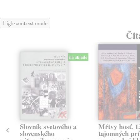
High-contrast mode
Čit
na sklade
klade
Slovník svetového a
Mŕtvy hosť. 1
slovenského
tajomných pr