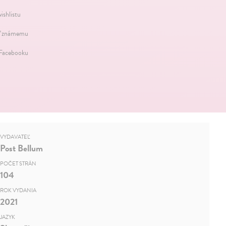
ishlistu
ť známemu
 Facebooku
VYDAVATEĽ
Post Bellum
POČET STRÁN
104
ROK VYDANIA
2021
JAZYK