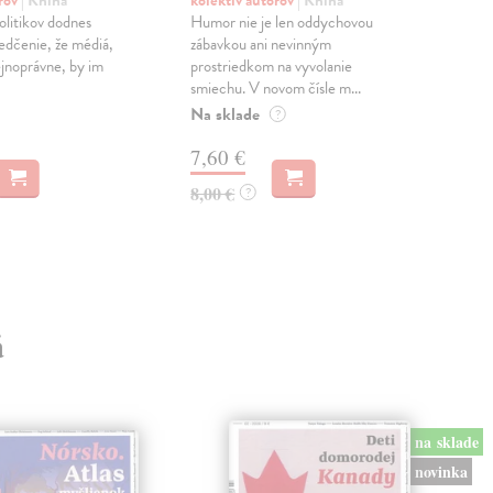
orov
| Kniha
kolektív autorov
| Kniha
kol
litikov dodnes
Humor nie je len oddychovou
Je 
vedčenie, že médiá,
zábavkou ani nevinným
Výc
ejnoprávne, by im
prostriedkom na vyvolanie
neut
smiechu. V novom čísle m...
proz
Na sklade
Dod
?
skl
7,60 €
dní
8,00 €
?
5,
6,0
á
na sklade
novinka