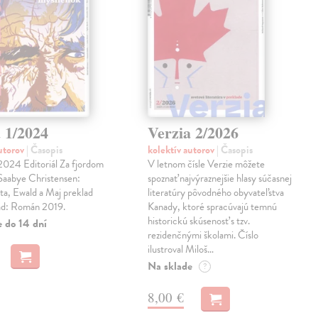
 1/2024
Verzia 2/2026
autorov
| Časopis
kolektív autorov
| Časopis
2024 Editoriál Za fjordom
V letnom čísle Verzie môžete
 Saabye Christensen:
spoznať najvýraznejšie hlasy súčasnej
ta, Ewald a Maj preklad
literatúry pôvodného obyvateľstva
ad: Román 2019.
Kanady, ktoré spracúvajú temnú
historickú skúsenosť s tzv.
e do 14 dní
rezidenčnými školami. Číslo
ilustroval Miloš…
Na sklade
?
8,00 €