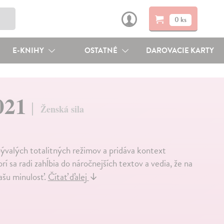
0 ks
E-KNIHY
OSTATNÉ
DAROVACIE KARTY
2021
Ženská sila
ývalých totalitných režimov a pridáva kontext
rí sa radi zahĺbia do náročnejších textov a vedia, že na
ašu minulosť.
Čítať ďalej
↓