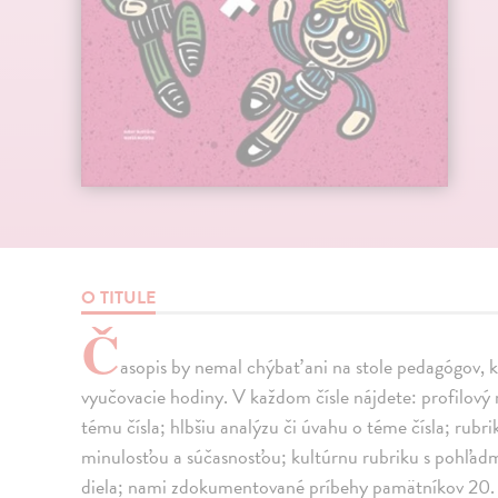
O TITULE
Č
asopis by nemal chýbať ani na stole pedagógov, 
vyučovacie hodiny. V každom čísle nájdete: profilový 
tému čísla; hlbšiu analýzu či úvahu o téme čísla; rub
minulosťou a súčasnosťou; kultúrnu rubriku s pohľadmi
diela; nami zdokumentované príbehy pamätníkov 20. s