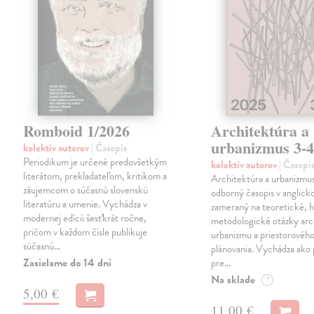
Romboid 1/2026
Architektúra a
urbanizmus 3-4
kolektív autorov
| Časopis
Periodikum je určené predovšetkým
kolektív autorov
| Časopi
literátom, prekladateľom, kritikom a
Architektúra a urbanizmus
záujemcom o súčasnú slovenskú
odborný časopis v anglick
literatúru a umenie. Vychádza v
zameraný na teoretické, h
modernej edícii šesťkrát ročne,
metodologické otázky arc
pričom v každom čísle publikuje
urbanizmu a priestorovéh
súčasnú…
plánovania. Vychádza ako
Zasielame do 14 dní
pre…
Na sklade
?
5,00 €
11,00 €