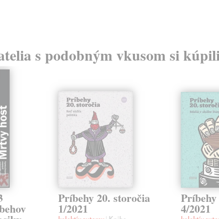
atelia s podobným vkusom si kúpili
3
Príbehy 20. storočia
Príbehy 
íbehov
1/2021
4/2021