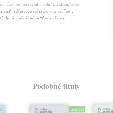
dí. Časopis má rozsah okolo 100 strán, texty
sa stať nadčasovou súčasťou knižníc. Témy
 2021 Konšpiračné teórie Women Power
Podobné tituly
na sklade