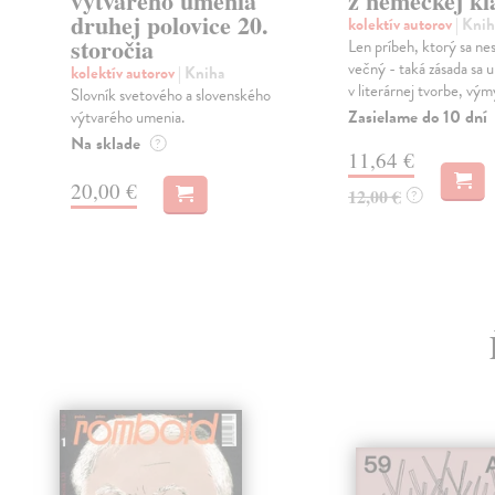
výtvarého umenia
z nemeckej kl
druhej polovice 20.
kolektív autorov
| Knih
.
storočia
Len príbeh, ktorý sa nest
večný - taká zásada sa u
kolektív autorov
| Kniha
v literárnej tvorbe, výmy
Slovník svetového a slovenského
Zasielame do 10 dní
výtvarého umenia.
Na sklade
?
11,64 €
20,00 €
12,00 €
?