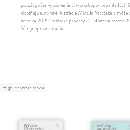
použiť počas vyučovania či workshopov pre mladých ľu
dopĺňajú autorské ilustrácie Matúša Maťátka a môže 
ročníka 2021: Politické procesy 20. storočia marec
Verejnoprávne médiá
High-contrast mode