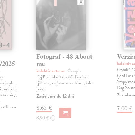
Fotograf - 48 About
Verzia
/2025
me
kolektív 
Obsah 1 / 
s
kolektív autorov
| Časopis
fjord Lars
 je
Pojďme mluvit o sobě. Pojďme
Stopy mes
om jazyku,
zjišťovat, co jsme a nacházet, kdo
Dag Solst
istorické a
jsme.
Zasielam
hitektúry,
Zasielame do 12 dní
o
 platforma
8,63 €
7,00 €
8,90 €
?