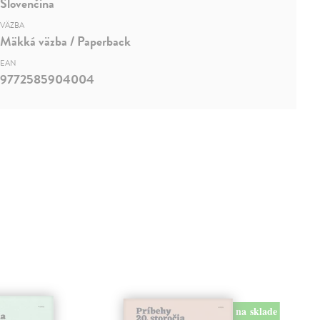
Slovenčina
VÄZBA
Mäkká väzba / Paperback
EAN
9772585904004
na sklade