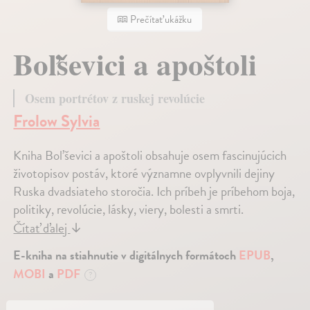
Prečítať ukážku
Boľševici a apoštoli
Osem portrétov z ruskej revolúcie
Frolow Sylvia
Kniha Boľševici a apoštoli obsahuje osem fascinujúcich
životopisov postáv, ktoré významne ovplyvnili dejiny
Ruska dvadsiateho storočia. Ich príbeh je príbehom boja,
politiky, revolúcie, lásky, viery, bolesti a smrti.
Čítať ďalej
↓
E-kniha na stiahnutie v digitálnych formátoch
EPUB
,
MOBI
a
PDF
?