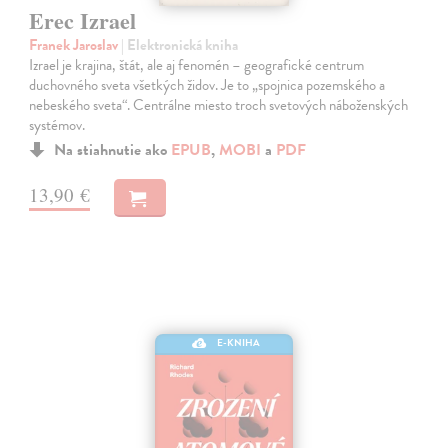
Erec Izrael
Franek Jaroslav
| Elektronická kniha
Izrael je krajina, štát, ale aj fenomén – geografické centrum
duchovného sveta všetkých židov. Je to „spojnica pozemského a
nebeského sveta“. Centrálne miesto troch svetových náboženských
systémov.
Na stiahnutie ako
EPUB
,
MOBI
a
PDF
13,90 €
E-KNIHA