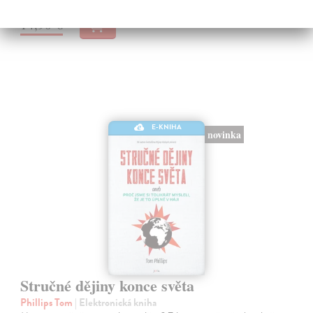
14,90 €
E-KNIHA
novinka
Stručné dějiny konce světa
Phillips Tom
| Elektronická kniha