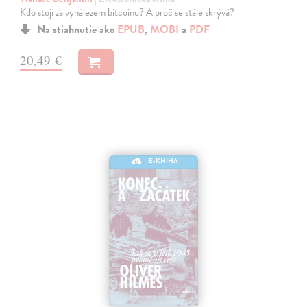
Kdo stojí za vynálezem bitcoinu? A proč se stále skrývá?
Na stiahnutie ako
EPUB
,
MOBI
a
PDF
20,49 €
E-KNIHA