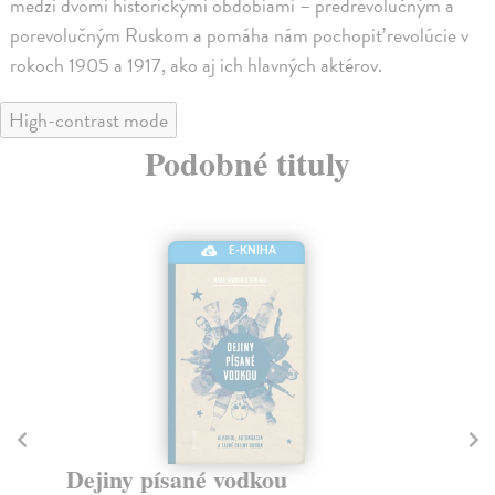
medzi dvomi historickými obdobiami – predrevolučným a
porevolučným Ruskom a pomáha nám pochopiť revolúcie v
rokoch 1905 a 1917, ako aj ich hlavných aktérov.
High-contrast mode
Podobné tituly
E-KNIHA
Dejiny písané vodkou
F