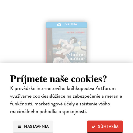
E-KNIHA
Príjmete naše cookies?
K prevádzke internetového kníhkupectva Artforum
Studne mútne
využívame cookies slúžiace na zabezpečenie a meranie
Getting Peter
| Elektronická kniha
funkčnosti, marketingové účely a zaistenie vášho
Sú ikonickými postavami našej kultúry. Postavili im sochy a
maximálneho pohodlia a spokojnosti.
pomenovali po nich ulice, majú svoje nespochybniteľné miesto v
lexikónoch literatúry aj učebniciach, slovenské moderné umenie sa
bez nich nedá…
NASTAVENIA
SÚHLASÍM
Na stiahnutie ako
EPUB
,
MOBI
a
PDF