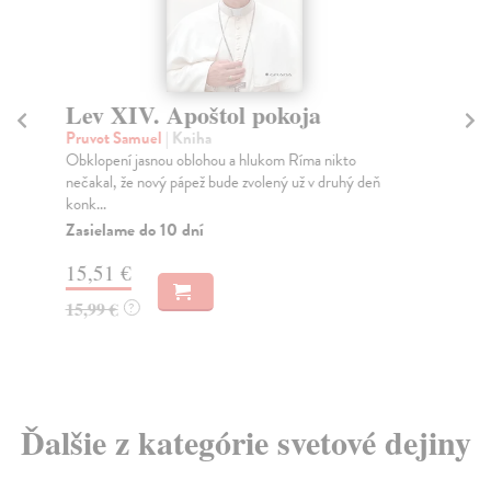
Lev XIV. Apoštol pokoja
S
K
Pruvot Samuel
| Kniha
Obklopení jasnou oblohou a hlukom Ríma nikto
Mik
nečakal, že nový pápež bude zvolený už v druhý deň
Mon
konk...
o k
Zasielame do 10 dní
Na
15,51 €
23
15,99 €
?
24
Ďalšie z kategórie svetové dejiny