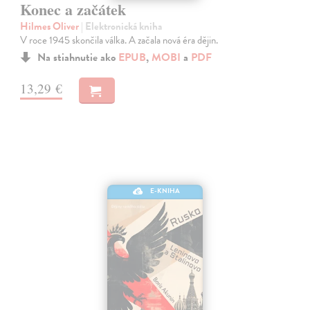
Konec a začátek
Hilmes Oliver
| Elektronická kniha
V roce 1945 skončila válka. A začala nová éra dějin.
Na stiahnutie ako
EPUB
,
MOBI
a
PDF
13,29 €
E-KNIHA