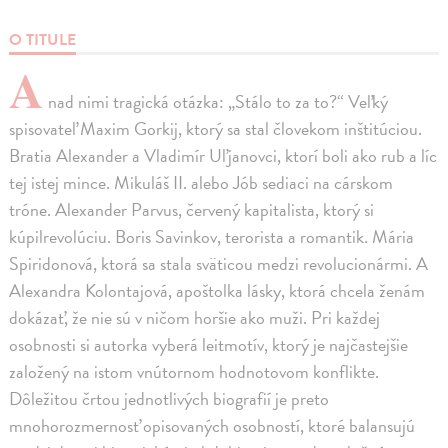
O TITULE
A
nad nimi tragická otázka: „Stálo to za to?“ Veľký
spisovateľ Maxim Gorkij, ktorý sa stal človekom inštitúciou.
Bratia Alexander a Vladimír Uľjanovci, ktorí boli ako rub a líc
tej istej mince. Mikuláš II. alebo Jób sediaci na cárskom
tróne. Alexander Parvus, červený kapitalista, ktorý si
kúpilrevolúciu. Boris Savinkov, terorista a romantik. Mária
Spiridonová, ktorá sa stala sväticou medzi revolucionármi. A
Alexandra Kolontajová, apoštolka lásky, ktorá chcela ženám
dokázať, že nie sú v ničom horšie ako muži. Pri každej
osobnosti si autorka vyberá leitmotív, ktorý je najčastejšie
založený na istom vnútornom hodnotovom konflikte.
Dôležitou črtou jednotlivých biografií je preto
mnohorozmernosť opisovaných osobností, ktoré balansujú