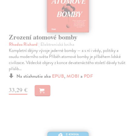
Zrození atomové bomby
Rhodes Richard
| Elektronická kniha
Kompletní dějiny vývoje jaderné bomby — a s ní i vědy, politiky a
osudu moderního světa Příběh atomové bomby je příběhem lidské
civilizace. Vědecké objevy z konce devatenáctého století dávaly tušit
příslib…
Na stiahnutie ako
EPUB
,
MOBI
a
PDF
33,29 €
E-KNIHA