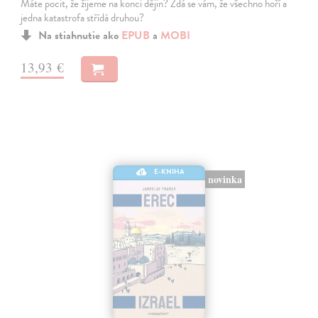
Máte pocit, že žijeme na konci dějin? Zdá se vám, že všechno hoří a
jedna katastrofa střídá druhou?
Na stiahnutie ako
EPUB
a
MOBI
13,93 €
E-KNIHA
novinka