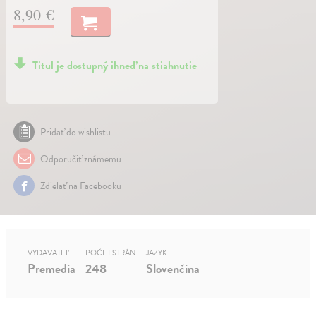
8,90 €
Titul je dostupný ihneď na stiahnutie
Pridať do wishlistu
Odporučiť známemu
Zdielať na Facebooku
VYDAVATEĽ
POČET STRÁN
JAZYK
Premedia
248
Slovenčina