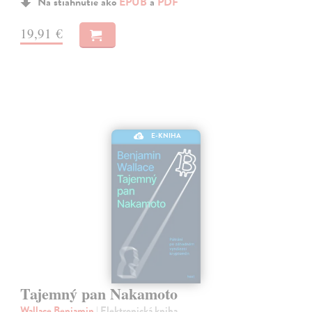
Na stiahnutie ako
EPUB
a
PDF
19,91 €
E-KNIHA
Tajemný pan Nakamoto
Wallace Benjamin
| Elektronická kniha