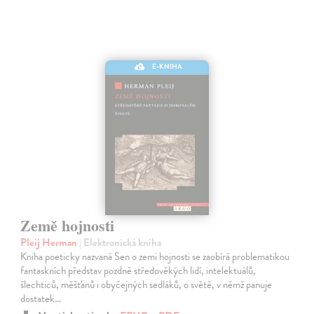
E-KNIHA
Země hojnosti
Pleij Herman
| Elektronická kniha
Kniha poeticky nazvaná Sen o zemi hojnosti se zaobírá problematikou
fantaskních představ pozdně středověkých lidí, intelektuálů,
šlechticů, měšťanů i obyčejných sedláků, o světě, v němž panuje
dostatek…