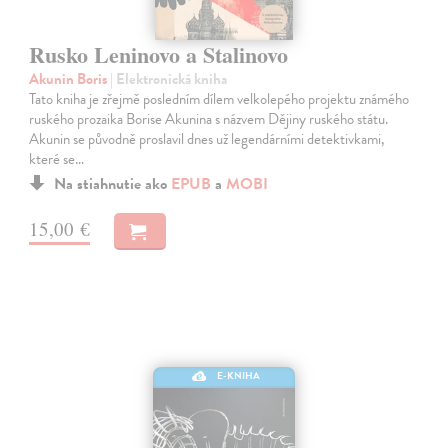
Rusko Leninovo a Stalinovo
Akunin Boris
| Elektronická kniha
Tato kniha je zřejmě posledním dílem velkolepého projektu známého
ruského prozaika Borise Akunina s názvem Dějiny ruského státu.
Akunin se původně proslavil dnes už legendárními detektivkami,
které se…
Na stiahnutie ako
EPUB
a
MOBI
15,00 €
E-KNIHA