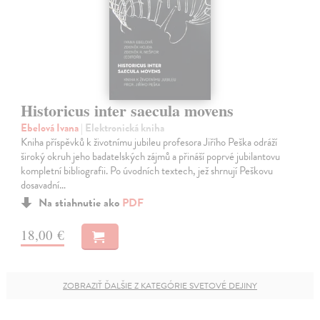
Historicus inter saecula movens
Ebelová Ivana
| Elektronická kniha
Kniha příspěvků k životnímu jubileu profesora Jiřího Peška odráží
široký okruh jeho badatelských zájmů a přináší poprvé jubilantovu
kompletní bibliografii. Po úvodních textech, jež shrnují Peškovu
dosavadní…
Na stiahnutie ako
PDF
18,00 €
ZOBRAZIŤ ĎALŠIE Z KATEGÓRIE SVETOVÉ DEJINY