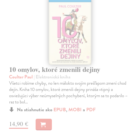
10 omylov, ktoré zmenili dejiny
Coulter Paul
| Elektronická kniha
Všetci robíme chyby, no len málokto svojím prešľapom zmení chod
dejín. Kniha 10 omylov, ktoré zmenili dejiny prináša vtipný a
osviežujúci výber neúmyselných pochybení, ktorým sa to podarilo –
raz to bol…
Na stiahnutie ako
EPUB
,
MOBI
a
PDF
14,90 €