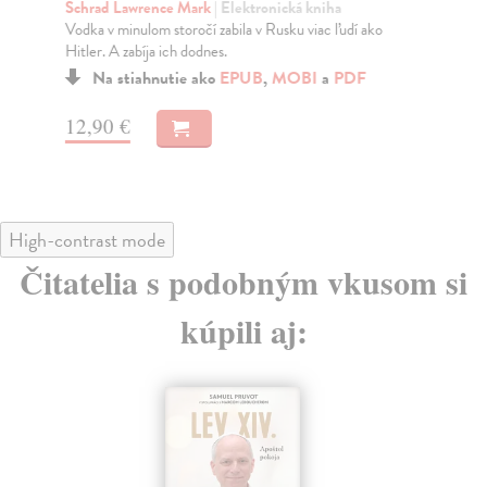
Schrad Lawrence Mark
| Elektronická kniha
Dr
Vodka v minulom storočí zabila v Rusku viac ľudí ako
Za 
Hitler. A zabíja ich dodnes.
„fa
Na stiahnutie ako
EPUB
,
MOBI
a
PDF
12,90 €
14
High-contrast mode
Čitatelia s podobným vkusom si
kúpili aj: