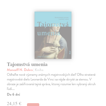
Tajomstvá umenia
Mancoff N. Debra
| Kniha
Odhaľte nové významy známych majstrovských diel! Dlho stratené
majstrovské dielo Leonarda da Vinci sa nájde skryté za stenou. V
obraze je zašifrovaná tajná správa, ktorej rozumie len vybraný okruh
ľudí.…
Do 6 dní
24,15 €