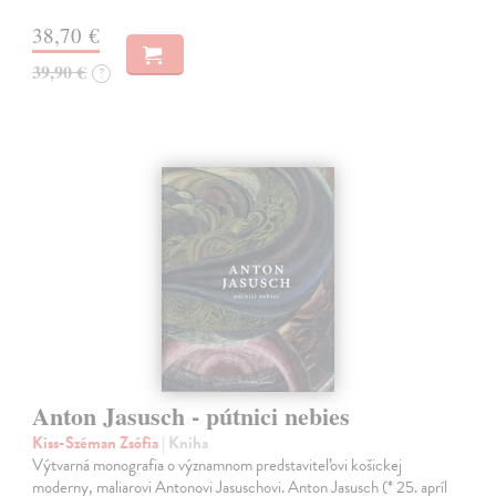
38,70 €
39,90 €
?
Anton Jasusch - pútnici nebies
Kiss-Széman Zsófia
| Kniha
Výtvarná monografia o významnom predstaviteľovi košickej
moderny, maliarovi Antonovi Jasuschovi. Anton Jasusch (* 25. apríl