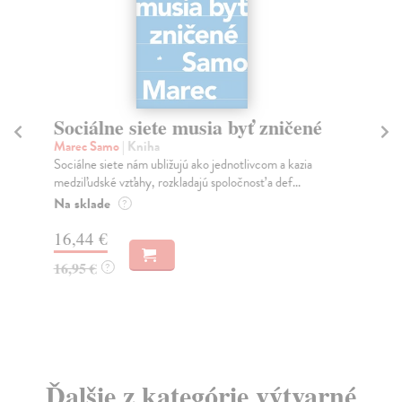
Sociálne siete musia byť zničené
S
K
Marec Samo
| Kniha
Sociálne siete nám ubližujú ako jednotlivcom a kazia
Mik
medziľudské vzťahy, rozkladajú spoločnosť a def...
Mon
o k
Na sklade
?
Na
16,44 €
23
16,95 €
?
24
Ďalšie z kategórie výtvarné