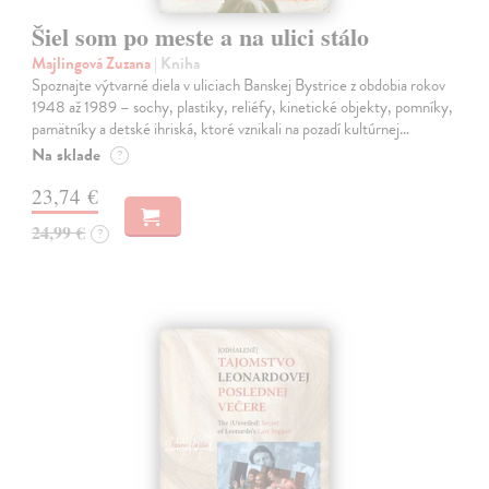
Šiel som po meste a na ulici stálo
Majlingová Zuzana
| Kniha
Spoznajte výtvarné diela v uliciach Banskej Bystrice z obdobia rokov
1948 až 1989 – sochy, plastiky, reliéfy, kinetické objekty, pomníky,
pamätníky a detské ihriská, ktoré vznikali na pozadí kultúrnej…
Na sklade
?
23,74 €
24,99 €
?