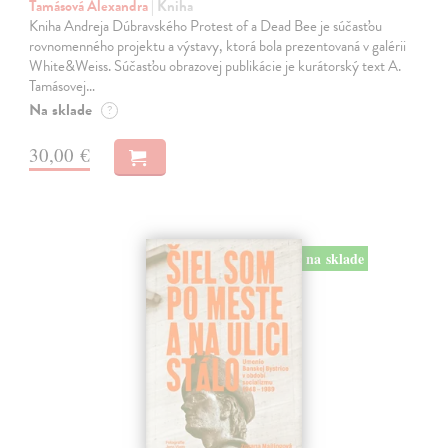
Tamásová Alexandra
| Kniha
Kniha Andreja Dúbravského Protest of a Dead Bee je súčasťou
rovnomenného projektu a výstavy, ktorá bola prezentovaná v galérii
White&Weiss. Súčasťou obrazovej publikácie je kurátorský text A.
Tamásovej…
Na sklade
?
30,00 €
na sklade