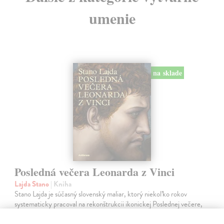
umenie
na sklade
Posledná večera Leonarda z Vinci
Lajda Stano
| Kniha
Stano Lajda je súčasný slovenský maliar, ktorý niekoľko rokov
systematicky pracoval na rekonštrukcii ikonickej Poslednej večere,
čo ho inšpirovalo k napísaniu tejto knihy. Odkrýva pred nami silné i
slabé…