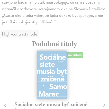
stav jeho bádania ho však neuspokojuje, čo sám s obavami
naznačil v rozhovore uverejnenom v knihe Slovenské ateliéry:
„Často okolo seba vidím, že ľudia dokážu byť spokojní, a nie
je ťažké spokojnosti podľahnúť.“
High-contrast mode
Podobné tituly
na sklade
Sociálne siete musia byť zničené
S