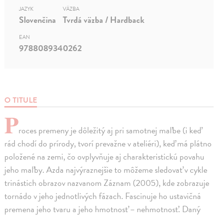
JAZYK
VÄZBA
Slovenčina
Tvrdá väzba / Hardback
EAN
9788089340262
O TITULE
P
roces premeny je dôležitý aj pri samotnej maľbe (i keď
rád chodí do prírody, tvorí prevažne v ateliéri), keď má plátno
položené na zemi, čo ovplyvňuje aj charakteristickú povahu
jeho maľby. Azda najvýraznejšie to môžeme sledovať v cykle
trinástich obrazov nazvanom Záznam (2005), kde zobrazuje
tornádo v jeho jednotlivých fázach. Fascinuje ho ustavičná
premena jeho tvaru a jeho hmotnosť – nehmotnosť. Daný