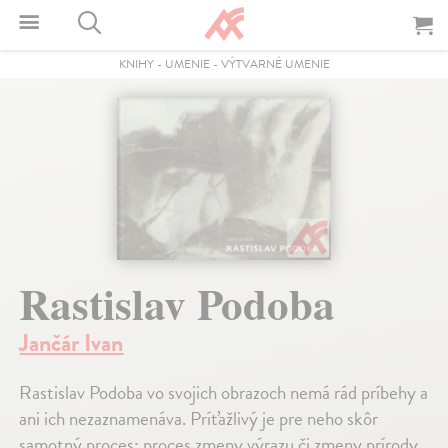
KNIHY
-
UMENIE
-
VÝTVARNÉ UMENIE
Rastislav Podoba
Jančár Ivan
Rastislav Podoba vo svojich obrazoch nemá rád príbehy a
ani ich nezaznamenáva. Príťažlivý je pre neho skôr
samotný proces: proces zmeny výrazu či zmeny prírody,