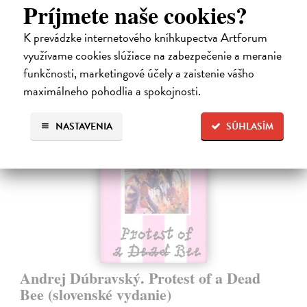
Príjmete naše cookies?
Na sklade
?
K prevádzke internetového kníhkupectva Artforum
31,92 €
využívame cookies slúžiace na zabezpečenie a meranie
39,90 €
?
funkčnosti, marketingové účely a zaistenie vášho
maximálneho pohodlia a spokojnosti.
NASTAVENIA
SÚHLASÍM
na sklade
Andrej Dúbravský. Protest of a Dead
Bee (slovenské vydanie)