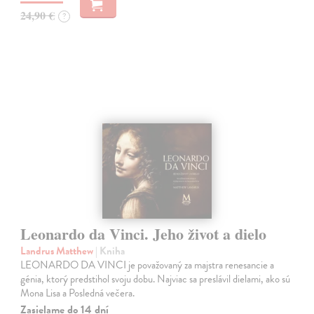
24,90 €
?
Leonardo da Vinci. Jeho život a dielo
Landrus Matthew
| Kniha
LEONARDO DA VINCI je považovaný za majstra renesancie a
génia, ktorý predstihol svoju dobu. Najviac sa preslávil dielami, ako sú
Mona Lisa a Posledná večera.
Zasielame do 14 dní