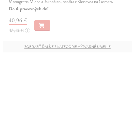
Monografia Michala Jakabčica, rodáka z Klenovca na Gemeri.
Do 4 pracovných dní
40,96 €
43,12 €
?
ZOBRAZIŤ ĎALŠIE Z KATEGÓRIE VÝTVARNÉ UMENIE