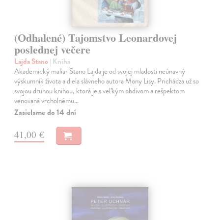
(Odhalené) Tajomstvo Leonardovej
poslednej večere
Lajda Stano
| Kniha
Akademický maliar Stano Lajda je od svojej mladosti neúnavný
výskumník života a diela slávneho autora Mony Lisy. Prichádza už so
svojou druhou knihou, ktorá je s veľkým obdivom a rešpektom
venovaná vrcholnému…
Zasielame do 14 dní
41,00 €