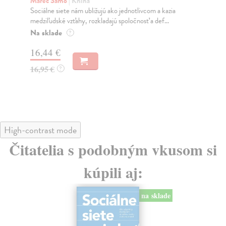
K
Marec Samo
| Kniha
Sociálne siete nám ubližujú ako jednotlivcom a kazia
Mik
medziľudské vzťahy, rozkladajú spoločnosť a def...
Mon
o k
Na sklade
?
Na
16,44 €
23
16,95 €
?
24
High-contrast mode
Čitatelia s podobným vkusom si
kúpili aj:
na sklade